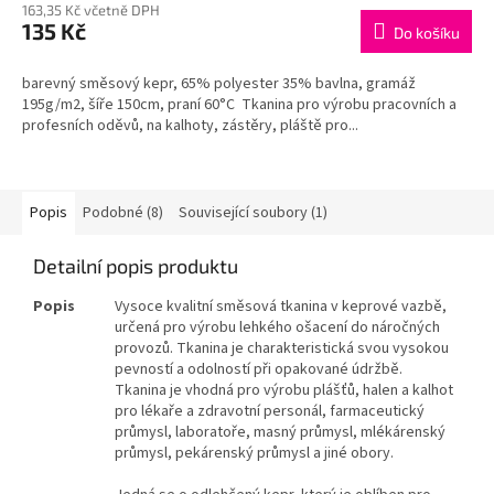
163,35 Kč včetně DPH
135 Kč
Do košíku
barevný směsový kepr, 65% polyester 35% bavlna, gramáž
195g/m2, šíře 150cm, praní 60°C Tkanina pro výrobu pracovních a
profesních oděvů, na kalhoty, zástěry, pláště pro...
Popis
Podobné (8)
Související soubory (1)
Detailní popis produktu
Popis
Vysoce kvalitní směsová tkanina v keprové vazbě,
určená pro výrobu lehkého ošacení do náročných
provozů. Tkanina je charakteristická svou vysokou
pevností a odolností při opakované údržbě.
Tkanina je vhodná pro výrobu plášťů, halen a kalhot
pro lékaře a zdravotní personál, farmaceutický
průmysl, laboratoře, masný průmysl, mlékárenský
průmysl, pekárenský průmysl a jiné obory.