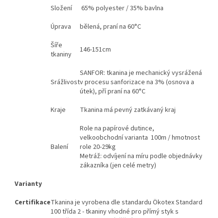
Složení
65% polyester / 35% bavlna
Úprava
bělená, praní na 60°C
Šíře
146-151cm
tkaniny
SANFOR: tkanina je mechanický vysrážená
Srážlivost
v procesu sanforizace na 3% (osnova a
útek), pří praní na 60°C
Kraje
Tkanina má pevný zatkávaný kraj
Role na papírové dutince,
velkoobchodní varianta 100m / hmotnost
Balení
role 20-29kg
Metráž: odvíjení na míru podle objednávky
zákazníka (jen celé metry)
Varianty
Certifikace
Tkanina je vyrobena dle standardu Ökotex Standard
100 třída 2 - tkaniny vhodné pro přímý styk s