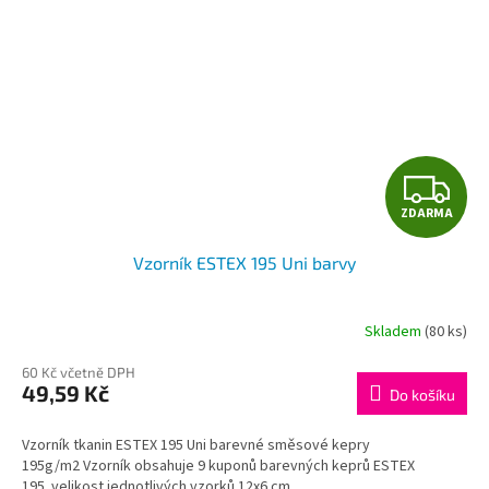
Z
ZDARMA
D
Vzorník ESTEX 195 Uni barvy
A
R
Skladem
(80 ks)
M
60 Kč včetně DPH
49,59 Kč
Do košíku
A
Vzorník tkanin ESTEX 195 Uni barevné směsové kepry
195g/m2 Vzorník obsahuje 9 kuponů barevných keprů ESTEX
195. velikost jednotlivých vzorků 12x6 cm