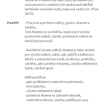
Jedná se o odlehčený kepr, který je oblíben pro
svou pevnost a odolnost při opakované údržbě.
technické označení vazby: keprová vazba 2/1. Příze
28TEX.
Použití
- Pracovní a profesní oděvy, gastro ošacení a
zástěry:
Tato tkanina se osvědčila, nejvíce pro výrobu
profesních oděvů, zástěr, profesních oděvů do
náročných provozů
- konfekční výroba oděvů: tkanina je také vhodná
pro výrobu kalhot, sukní, sak, plášťů a kalhot pro
lékaře a zdravotní personál, na ubrusy, podložky,
zástěny, jako potahová tkanina, výroba reklamních
tašek, závěsů apod.
Další použití je:
- jako podkladový materiál na patchwork,
- krycí plachty,
- výroba reklamních tašek
- potahová tkanina na zahradní nábytek,
- materiál na ubrusy, závěsy, pelíšky pro psy