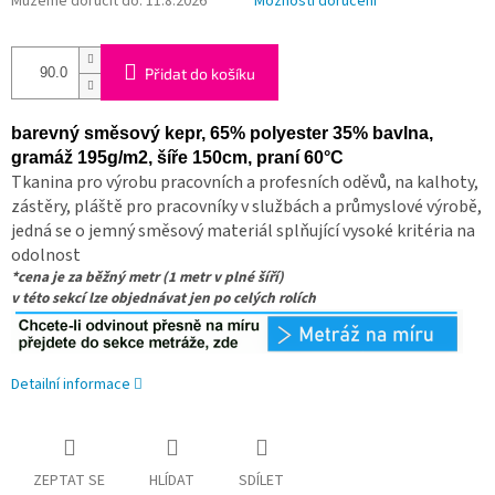
Můžeme doručit do:
11.8.2026
Možnosti doručení
Přidat do košíku
barevný směsový kepr, 65% polyester 35% bavlna
,
gramáž 195g/m2, šíře 150cm, praní 60°C
Tkanina pro výrobu pracovních a profesních oděvů, na kalhoty,
zástěry, pláště pro pracovníky v službách a průmyslové výrobě,
jedná se o jemný směsový materiál splňující vysoké kritéria na
odolnost
*cena je za běžný metr (1 metr v plné šíří)
v této sekcí lze objednávat jen po celých rolích
Detailní informace
ZEPTAT SE
HLÍDAT
SDÍLET