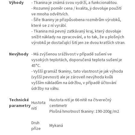
Výhody
- Tkanina je známá svou vydrží, a funkcionalitou.
- Rozumný poměr cena / kvalita, ji dovoluje použití
ve mnoha odvětvích.
- Šíře tkaniny je přizpůsobena rozměrům výrobků,
které se z ní vyrábí.
- Tkanina má pevný zatkávaný kraj, který dovoluje
snížit náklady na zpracování, a to tak, že u plošných
výrobků je dostačující šití jen ze dvou kratších stran.
Nevýhody
- Má zvýšenou srážlivost v případě sušení ve
vysokých teplotách, doporučená teplota sušení je
45°C.
- Vyšší gramáž tkaniny, tato vlastnost je jak výhoda
(vyšší pevnost) ale je zároveň nevýhoda kvůli
vyšším nákladům na údržbu, v případě účtování
údržby na váhu.
Technické
Hustota nití je 66 nitě na čtverečný
Hustota
parametry
centimetr
nití
Plošná hmotnost tkaniny: 190-200g/m2
Druh
Mykaná
příze