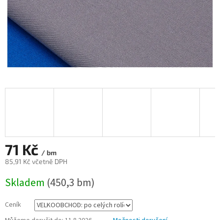
71 Kč
/ bm
85,91 Kč včetně DPH
Měrná
Skladem
(450,3 bm)
cena:
Ceník