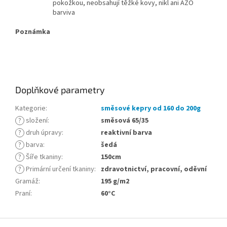
pokožkou, neobsahují těžké kovy, nikl ani AZO
barviva
Poznámka
Doplňkové parametry
Kategorie
:
směsové kepry od 160 do 200g
?
složení
:
směsová 65/35
?
druh úpravy
:
reaktivní barva
?
barva
:
šedá
?
Šíře tkaniny
:
150cm
?
Primární určení tkaniny
:
zdravotnictví, pracovní, oděvní
Gramáž
:
195 g/m2
Praní
:
60°C
Z