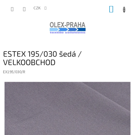
Přejít
NÁKUP
na
CZK
obsah
KOŠÍK
ESTEX 195/030 šedá /
VELKOOBCHOD
EX195/030/R