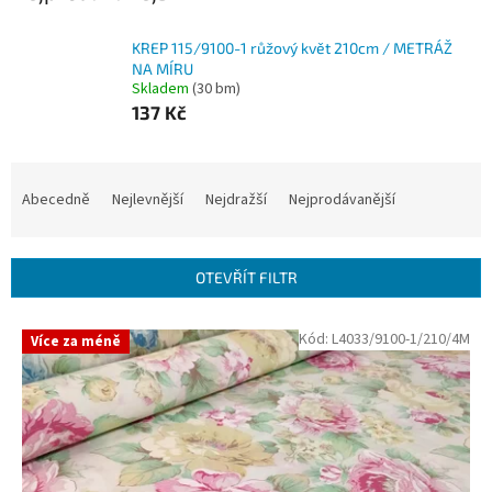
KREP 115/9100-1 růžový květ 210cm / METRÁŽ
NA MÍRU
Skladem
(30 bm)
137 Kč
Ř
a
Abecedně
Nejlevnější
Nejdražší
Nejprodávanější
z
e
n
OTEVŘÍT FILTR
í
p
V
Kód:
L4033/9100-1/210/4M
r
Více za méně
ý
o
p
d
i
u
s
k
p
t
r
ů