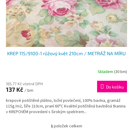
o
d
u
k
t
ů
KREP 115/9100-1 růžový květ 210cm / METRÁŽ NA MÍRU
Skladem
(30 bm)
165,77 Kč včetně DPH
Do košíku
137 Kč
/ bm
krepové potištěné plátno, ložní povlečení, 100% bavlna, gramáž
115g/m2, šíře 210cm, praní 60°C Kvalitní potištěná bavlněná tkanina
v KREPOVÉM provedení s širokým spektrem...
1
položek celkem
O