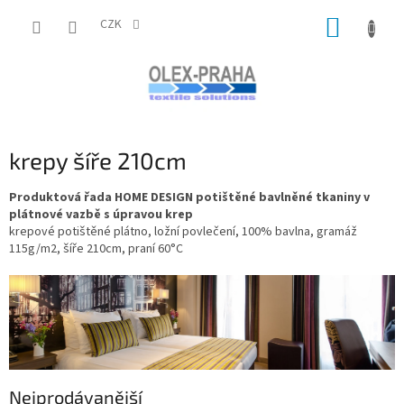
Přejít
NÁKUP
na
CZK
obsah
KOŠÍK
krepy šíře 210cm
Produktová řada HOME DESIGN potištěné bavlněné tkaniny v
plátnové vazbě s úpravou krep
krepové potištěné plátno, ložní povlečení, 100% bavlna, gramáž
115g/m2, šíře 210cm, praní 60°C
Nejprodávanější