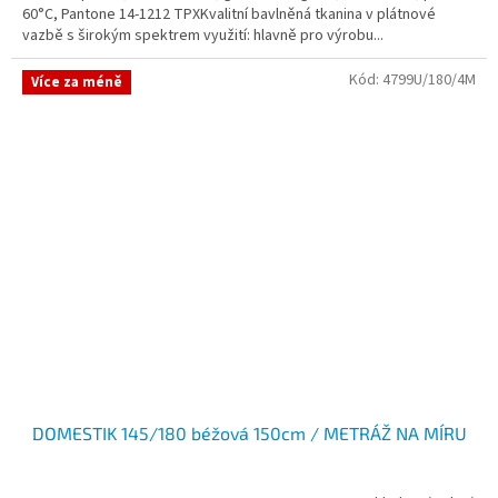
60°C, Pantone 14-1212 TPXKvalitní bavlněná tkanina v plátnové
vazbě s širokým spektrem využití: hlavně pro výrobu...
Kód:
4799U/180/4M
Více za méně
DOMESTIK 145/180 béžová 150cm / METRÁŽ NA MÍRU