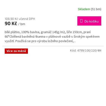
Skladem
(51 bm)
108,90 Kč včetně DPH
Do košíku
90 Kč
/ bm
bílé plátno, 100% bavlna, gramáž 145g/m2, šíře 150cm, praní
60°Cbělená bavlněná tkanina v plátnové vazbě s širokým spektrem
využití. Používá se pro výrobu ložního povlečení,...
Kód:
4799/100/220/4M
Více za méně