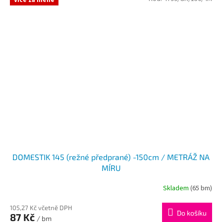
Více za méně
DOMESTIK 145 (režné předprané) -150cm / METRÁŽ NA
MÍRU
Skladem
(65 bm)
105,27 Kč včetně DPH
Do košíku
87 Kč
/ bm