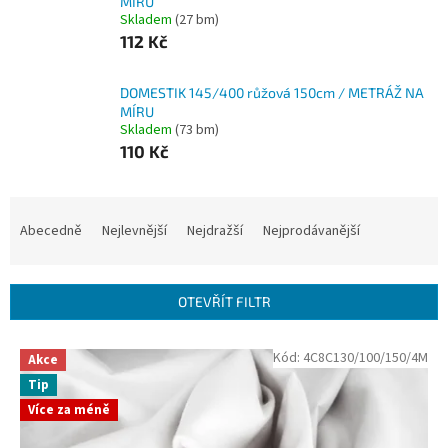
MÍRU
Skladem
(27 bm)
112 Kč
DOMESTIK 145/400 růžová 150cm / METRÁŽ NA
MÍRU
Skladem
(73 bm)
110 Kč
Ř
a
Abecedně
Nejlevnější
Nejdražší
Nejprodávanější
z
e
n
OTEVŘÍT FILTR
í
p
V
Kód:
4C8C130/100/150/4M
r
Akce
ý
o
Tip
p
d
Více za méně
i
u
s