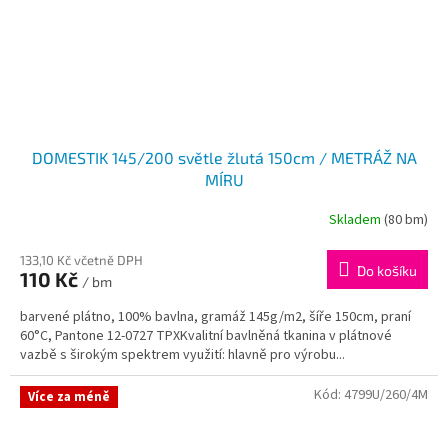
DOMESTIK 145/200 světle žlutá 150cm / METRÁŽ NA
MÍRU
Skladem
(80 bm)
133,10 Kč včetně DPH
Do košíku
110 Kč
/ bm
barvené plátno, 100% bavlna, gramáž 145g/m2, šíře 150cm, praní
60°C, Pantone 12-0727 TPXKvalitní bavlněná tkanina v plátnové
vazbě s širokým spektrem využití: hlavně pro výrobu...
Kód:
4799U/260/4M
Více za méně