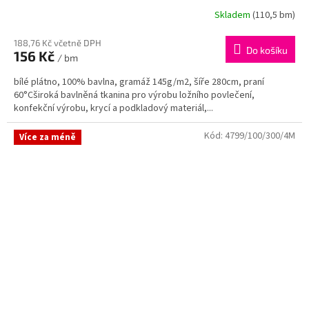
Skladem
(110,5 bm)
188,76 Kč včetně DPH
Do košíku
156 Kč
/ bm
bílé plátno, 100% bavlna, gramáž 145g/m2, šíře 280cm, praní
60°Cširoká bavlněná tkanina pro výrobu ložního povlečení,
konfekční výrobu, krycí a podkladový materiál,...
Kód:
4799/100/300/4M
Více za méně