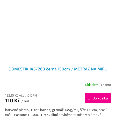
DOMESTIK 145/260 černá 150cm / METRÁŽ NA MÍRU
Skladem
(72 bm)
133,10 Kč včetně DPH
Do košíku
110 Kč
/ bm
barvené plátno, 100% bavlna, gramáž 145g/m2, šíře 150cm, praní
60°C, Pantone 19-4007 TPXKvalitní bavlněná tkanina v plátnové