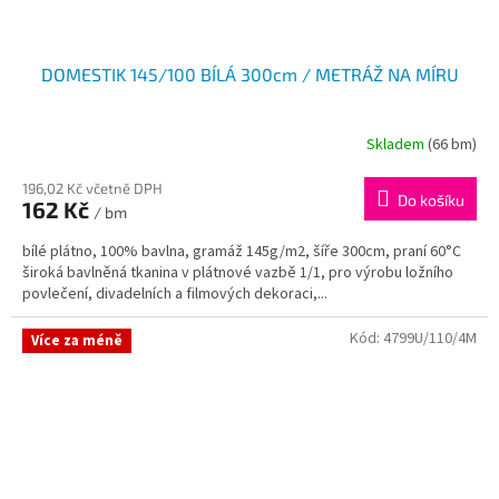
DOMESTIK 145/100 BÍLÁ 300cm / METRÁŽ NA MÍRU
Skladem
(66 bm)
196,02 Kč včetně DPH
Do košíku
162 Kč
/ bm
bílé plátno, 100% bavlna, gramáž 145g/m2, šíře 300cm, praní 60°C
široká bavlněná tkanina v plátnové vazbě 1/1, pro výrobu ložního
povlečení, divadelních a filmových dekoraci,...
Kód:
4799U/110/4M
Více za méně