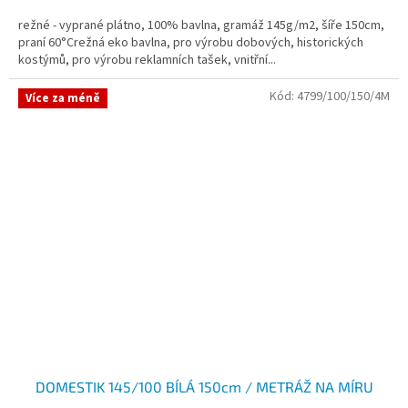
režné - vyprané plátno, 100% bavlna, gramáž 145g/m2, šíře 150cm,
praní 60°Crežná eko bavlna, pro výrobu dobových, historických
kostýmů, pro výrobu reklamních tašek, vnitřní...
Kód:
4799/100/150/4M
Více za méně
DOMESTIK 145/100 BÍLÁ 150cm / METRÁŽ NA MÍRU