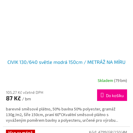
CIVIK 130/640 světle modrá 150cm / METRÁŽ NA MÍRU
Skladem
(79 bm)
105,27 Kč včetně DPH
Do košíku
87 Kč
/ bm
barevné směsové plátno, 50% bavlna 50% polyester, gramáž
130g/m2, šíře 150cm, praní 60°CKvalitní směsové plátno s
vyváženým poměrem bavlny a polyesteru, určené pro výrobu...
Kód:
4799/GR/150/4M