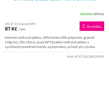
Skladem
(69 bm)
105,27 Kč včetně DPH
Do košíku
87 Kč
/ bm
barevné směsové plátno, 50% bavlna 50% polyester, gramáž
130g/m2, šíře 150cm, praní 60°CKvalitní směsové plátno s
vyváženým poměrem bavlny a polyesteru, určené pro výrobu...
Kód:
4CVC130/240/150/VY