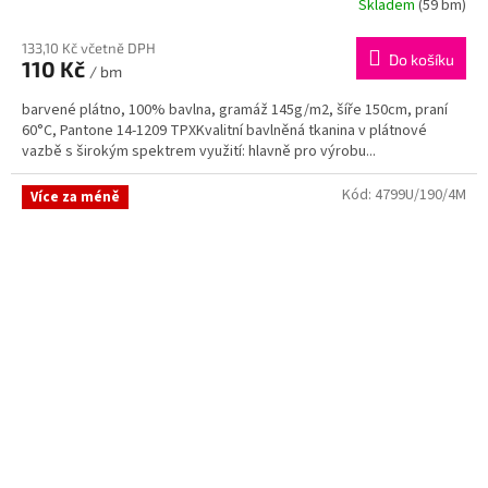
Skladem
(59 bm)
133,10 Kč včetně DPH
Do košíku
110 Kč
/ bm
barvené plátno, 100% bavlna, gramáž 145g/m2, šíře 150cm, praní
60°C, Pantone 14-1209 TPXKvalitní bavlněná tkanina v plátnové
vazbě s širokým spektrem využití: hlavně pro výrobu...
Kód:
4799U/190/4M
Více za méně