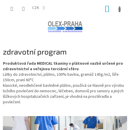
Přejít
NÁKUP
na
CZK
obsah
KOŠÍK
zdravotní program
Produktová řada MEDICAL tkaniny v plátnové vazbě určené pro
zdravotnictví a veřejnou terciární sféru
Látky do zdravotnictví, plátno, 100% bavlna, gramáž 145g/m2, šíře
150cm, praní 60°C
klasické, neodlehčené bavlněné plátno, používá se hlavně pro výrobu
ložního povlečení do nemocnic, léčeben, domovů pro seniory a jiných
lůžkových hospitalizačních zařízení, je vhodná na prostěradla a
povlečení.