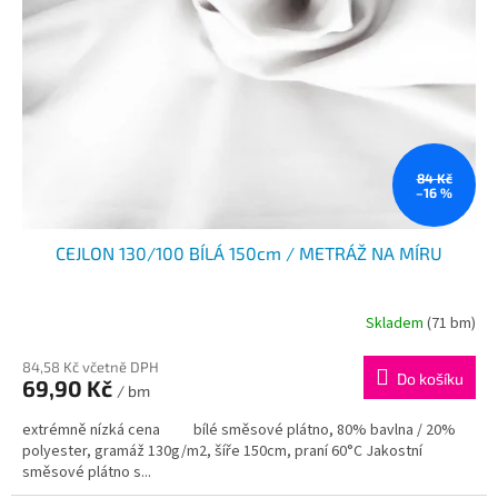
k
p
t
r
ů
o
d
u
k
t
ů
84 Kč
–16 %
CEJLON 130/100 BÍLÁ 150cm / METRÁŽ NA MÍRU
Skladem
(71 bm)
84,58 Kč včetně DPH
Do košíku
69,90 Kč
/ bm
extrémně nízká cena bílé směsové plátno, 80% bavlna / 20%
polyester, gramáž 130g/m2, šíře 150cm, praní 60°C Jakostní
směsové plátno s...