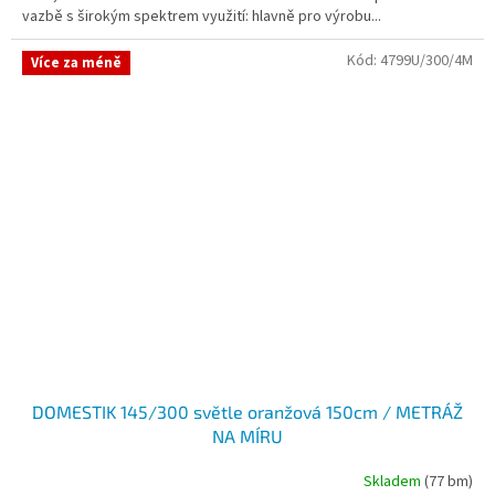
vazbě s širokým spektrem využití: hlavně pro výrobu...
Kód:
4799U/300/4M
Více za méně
DOMESTIK 145/300 světle oranžová 150cm / METRÁŽ
NA MÍRU
Skladem
(77 bm)