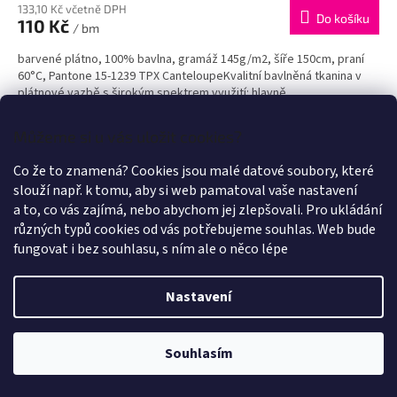
133,10 Kč včetně DPH
Do košíku
110 Kč
/ bm
barvené plátno, 100% bavlna, gramáž 145g/m2, šíře 150cm, praní
60°C, Pantone 15-1239 TPX CanteloupeKvalitní bavlněná tkanina v
plátnové vazbě s širokým spektrem využití: hlavně...
Kód:
4799U/400/4M
Více za méně
Můžeme si u vás uložit cookies?
Co že to znamená? Cookies jsou malé datové soubory, které
slouží např. k tomu, aby si web pamatoval vaše nastavení
a to, co vás zajímá, nebo abychom jej zlepšovali. Pro ukládání
různých typů cookies od vás potřebujeme souhlas. Web bude
fungovat i bez souhlasu, s ním ale o něco lépe
Nastavení
Souhlasím