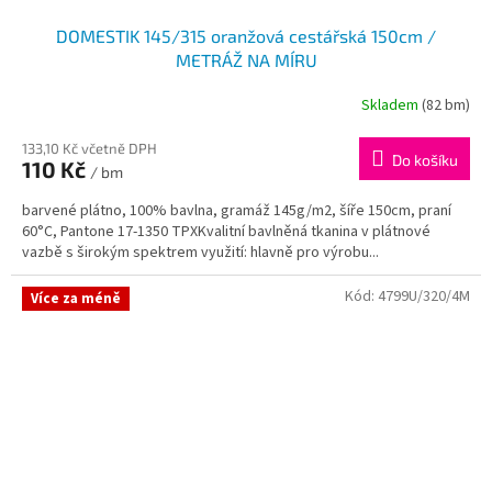
DOMESTIK 145/315 oranžová cestářská 150cm /
METRÁŽ NA MÍRU
Skladem
(82 bm)
133,10 Kč včetně DPH
Do košíku
110 Kč
/ bm
barvené plátno, 100% bavlna, gramáž 145g/m2, šíře 150cm, praní
60°C, Pantone 17-1350 TPXKvalitní bavlněná tkanina v plátnové
vazbě s širokým spektrem využití: hlavně pro výrobu...
Kód:
4799U/320/4M
Více za méně