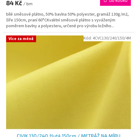
Do košíku
84 Kč
/ bm
bílé směsové plátno, 50% bavlna 50% polyester, gramáž 130g/m2,
šíře 150cm, praní 60°CKvalitní směsové plátno s vyváženým
poměrem bavlny a polyesteru, určené pro výrobu ložního...
Kód:
4CVC130/240/150/4M
Více za méně
CIVIK 130/240 žlutá 150cm / METRÁŽ NA MÍRU