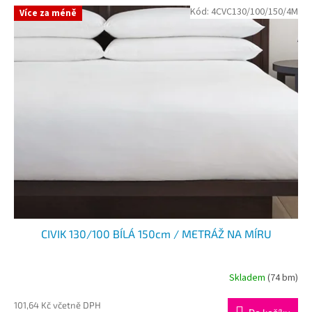
Kód:
4CVC130/100/150/4M
Více za méně
CIVIK 130/100 BÍLÁ 150cm / METRÁŽ NA MÍRU
Skladem
(74 bm)
101,64 Kč včetně DPH