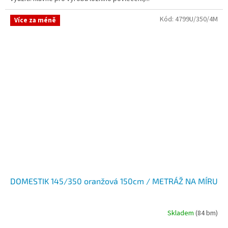
Kód:
4799U/350/4M
Více za méně
DOMESTIK 145/350 oranžová 150cm / METRÁŽ NA MÍRU
Skladem
(84 bm)