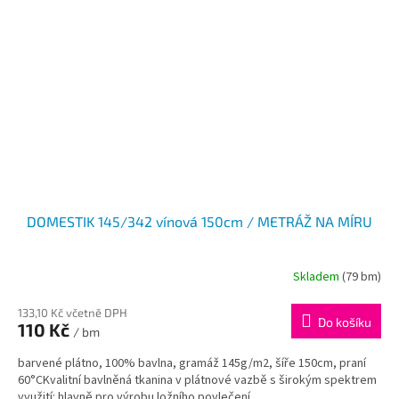
DOMESTIK 145/342 vínová 150cm / METRÁŽ NA MÍRU
Skladem
(79 bm)
133,10 Kč včetně DPH
Do košíku
110 Kč
/ bm
barvené plátno, 100% bavlna, gramáž 145g/m2, šíře 150cm, praní
60°CKvalitní bavlněná tkanina v plátnové vazbě s širokým spektrem
využití: hlavně pro výrobu ložního povlečení,...