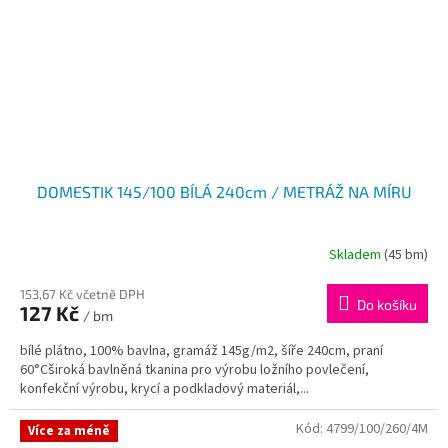
DOMESTIK 145/100 BÍLÁ 240cm / METRÁŽ NA MÍRU
Skladem
(45 bm)
153,67 Kč včetně DPH
Do košíku
127 Kč
/ bm
bílé plátno, 100% bavlna, gramáž 145g/m2, šíře 240cm, praní
60°Cširoká bavlněná tkanina pro výrobu ložního povlečení,
konfekční výrobu, krycí a podkladový materiál,...
Kód:
4799/100/260/4M
Více za méně