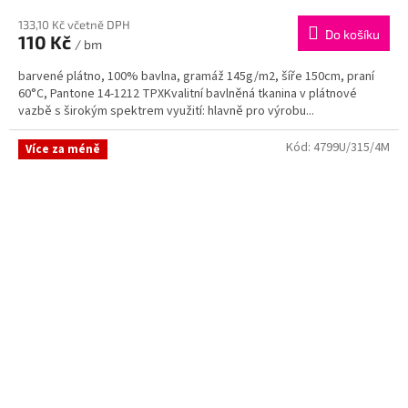
133,10 Kč včetně DPH
Do košíku
110 Kč
/ bm
barvené plátno, 100% bavlna, gramáž 145g/m2, šíře 150cm, praní
60°C, Pantone 14-1212 TPXKvalitní bavlněná tkanina v plátnové
vazbě s širokým spektrem využití: hlavně pro výrobu...
Kód:
4799U/315/4M
Více za méně