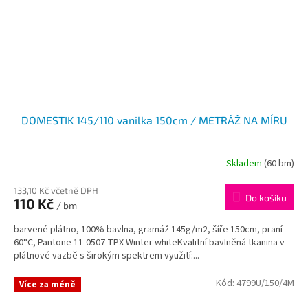
DOMESTIK 145/110 vanilka 150cm / METRÁŽ NA MÍRU
Skladem
(60 bm)
133,10 Kč včetně DPH
Do košíku
110 Kč
/ bm
barvené plátno, 100% bavlna, gramáž 145g/m2, šíře 150cm, praní
60°C, Pantone 11-0507 TPX Winter whiteKvalitní bavlněná tkanina v
plátnové vazbě s širokým spektrem využití:...
Kód:
4799U/150/4M
Více za méně