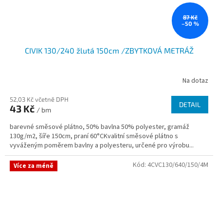
87 Kč
–50 %
CIVIK 130/240 žlutá 150cm /ZBYTKOVÁ METRÁŽ
Na dotaz
52,03 Kč včetně DPH
DETAIL
43 Kč
/ bm
barevné směsové plátno, 50% bavlna 50% polyester, gramáž
130g/m2, šíře 150cm, praní 60°CKvalitní směsové plátno s
vyváženým poměrem bavlny a polyesteru, určené pro výrobu...
Kód:
4CVC130/640/150/4M
Více za méně