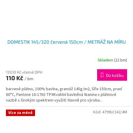
DOMESTIK 145/320 červená 150cm / METRÁŽ NA MÍRU
Skladem
(22 bm)
133,10 Kč včetně DPH
Do košíku
110 Kč
/ bm
barvené plátno, 100% bavlna, gramáž 145g/m2, šíře 150cm, praní
60°C, Pantone 18-1763 TPXKvalitní bavlněná tkanina v plátnové
vazbě s širokým spektrem využití: hlavně pro výrobu...
Kód:
4799U/342/4M
Více za méně