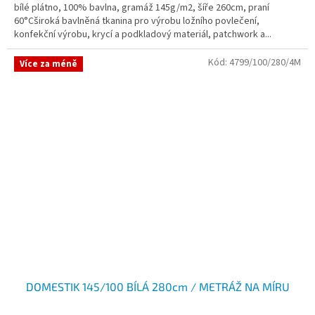
bílé plátno, 100% bavlna, gramáž 145g/m2, šíře 260cm, praní
60°Cširoká bavlněná tkanina pro výrobu ložního povlečení,
konfekční výrobu, krycí a podkladový materiál, patchwork a...
Kód:
4799/100/280/4M
Více za méně
DOMESTIK 145/100 BÍLÁ 280cm / METRÁŽ NA MÍRU