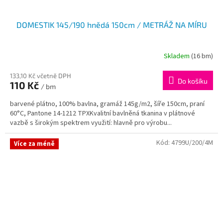
DOMESTIK 145/190 hnědá 150cm / METRÁŽ NA MÍRU
Skladem
(16 bm)
133,10 Kč včetně DPH
Do košíku
110 Kč
/ bm
barvené plátno, 100% bavlna, gramáž 145g/m2, šíře 150cm, praní
60°C, Pantone 14-1212 TPXKvalitní bavlněná tkanina v plátnové
vazbě s širokým spektrem využití: hlavně pro výrobu...
Kód:
4799U/200/4M
Více za méně