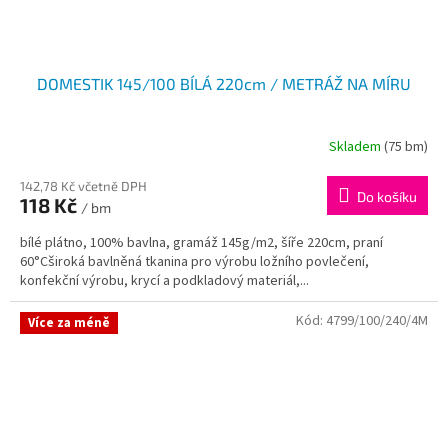
DOMESTIK 145/100 BÍLÁ 220cm / METRÁŽ NA MÍRU
Skladem
(75 bm)
142,78 Kč včetně DPH
Do košíku
118 Kč
/ bm
bílé plátno, 100% bavlna, gramáž 145g/m2, šíře 220cm, praní
60°Cširoká bavlněná tkanina pro výrobu ložního povlečení,
konfekční výrobu, krycí a podkladový materiál,...
Kód:
4799/100/240/4M
Více za méně