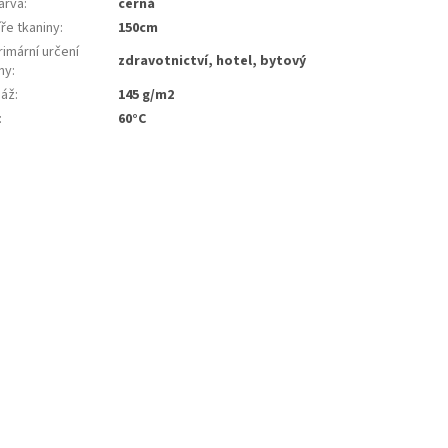
arva
:
černá
ře tkaniny
:
150cm
imární určení
zdravotnictví, hotel, bytový
ny
:
áž
:
145 g/m2
:
60°C