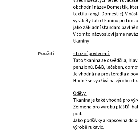
V sedmdesátých letech dvacátéh
obchodní název Domestik, kte
textilu (angl. Domestic). V nás
vyráběly tuto tkaninu po tímto
jako základní standard bavlně
V tomto názvosloví jsme navázal
tkaniny.
Použití
- Ložní povlečení:
Tato tkanina se osvědčila, hla
penzionů, B&B, léčeben, domovů
Je vhodná na prostěradla a po
Hodně se využívá na výrobu chrá
Oděvy:
Tkanina je také vhodná pro vý
Zejména pro výrobu plášťů, hal
pod.
Jako podšívky a kapsovina do o
výrobě rukavic.