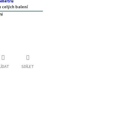
15metrů
 celých balení
LÍDAT
SDÍLET