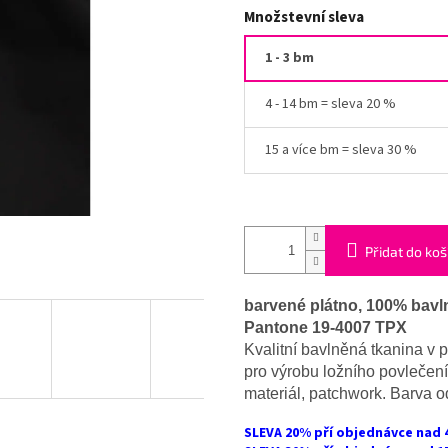
Množstevní sleva
1 - 3 bm
4 - 14 bm = sleva 20 %
15 a více bm = sleva 30 %
Přidat do koš
barvené plátno, 100% bavln
Pantone 19-4007 TPX
Kvalitní bavlněná tkanina v 
pro výrobu ložního povlečení
materiál, patchwork. Barva od
SLEVA 20% pří objednávce nad