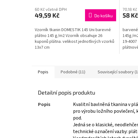
60 Kč včetně DPH
70,18 Kč
49,59 Kč
58 Kč
Do košíku
Vzorník tkanin DOMESTIK 145 Uni barevné
barvené
plátno 145 g/m2 Vzorník obsahuje 26
145g/m2,
kuponů plátna. velikost jednotlivých vzorků
19-4007 
13x7 cm
plátnové
hlavně p
Popis
Podobné (11)
Související soubory (1
Detailní popis produktu
Popis
Kvalitní bavlněná tkanina v pl
pro výrobu ložního povlečení, 
pod.
Jedná se o klasické, neodlehče
technické označení vazby: plát