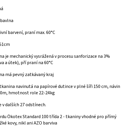
ná
bavlna
vní barvení, praní max. 60°C
151cm
na je mechanický vysrážená v procesu sanforizace na 3%
a a útek), pří praní na 60°C
na má pevný zatkávaný kraj
tkanina navinutá na papírové dutince v plné šíři 150 cm, návin
00m, hmotnost role 22-24kg
v dalších 27 odstínech.
rdu Ökotex Standard 100 třída 2 - tkaniny vhodné pro přímý
ké kovy, nikl ani AZO barviva