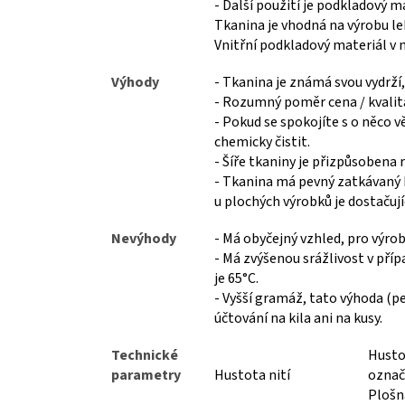
- Další použití je podkladový m
Tkanina je vhodná na výrobu le
Vnitřní podkladový materiál v 
Výhody
- Tkanina je známá svou vydrží,
- Rozumný poměr cena / kvalita
- Pokud se spokojíte s o něco vě
chemicky čistit.
- Šíře tkaniny je přizpůsobena 
- Tkanina má pevný zatkávaný kr
u plochých výrobků je dostačujíc
Nevýhody
- Má obyčejný vzhled, pro výrob
- Má zvýšenou srážlivost v pří
je 65°C.
- Vyšší gramáž, tato výhoda (p
účtování na kila ani na kusy.
Technické
Husto
parametry
Hustota nití
označe
Plošn