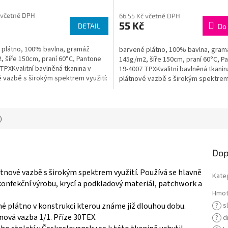
 včetně DPH
66,55 Kč včetně DPH
55 Kč
DETAIL
Do 
 plátno, 100% bavlna, gramáž
barvené plátno, 100% bavlna, gram
 šíře 150cm, praní 60°C, Pantone
145g/m2, šíře 150cm, praní 60°C, P
TPXKvalitní bavlněná tkanina v
19-4007 TPXKvalitní bavlněná tkanin
 vazbě s širokým spektrem využití:
plátnové vazbě s širokým spektrem 
ro výrobu...
hlavně pro výrobu...
)
Dop
átnové vazbě s širokým spektrem využití. Používá se hlavně
Kate
konfekční výrobu, krycí a podkladový materiál, patchwork a
Hmot
né plátno v konstrukci kterou známe již dlouhou dobu.
?
s
nová vazba 1/1. Příze 30TEX.
?
d