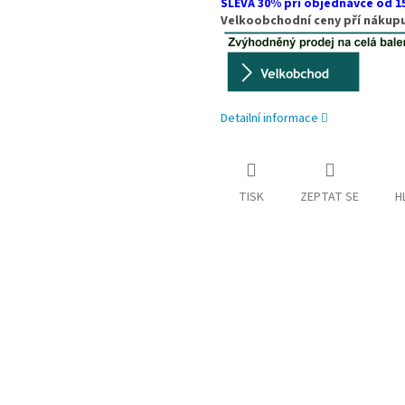
SLEVA 30% pří objednávce od 
Velkoobchodní ceny pří nákupu
Detailní informace
TISK
ZEPTAT SE
H