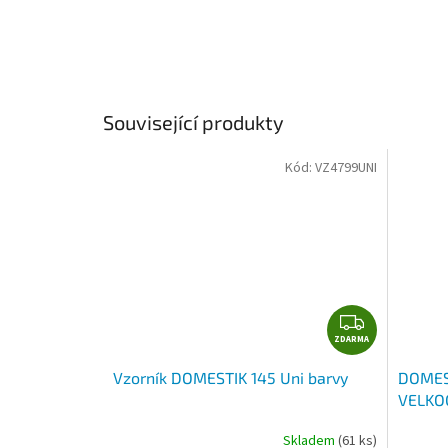
Související produkty
Kód:
VZ4799UNI
Z
ZDARMA
D
A
Vzorník DOMESTIK 145 Uni barvy
DOMEST
R
VELKO
M
A
Skladem
(61 ks)