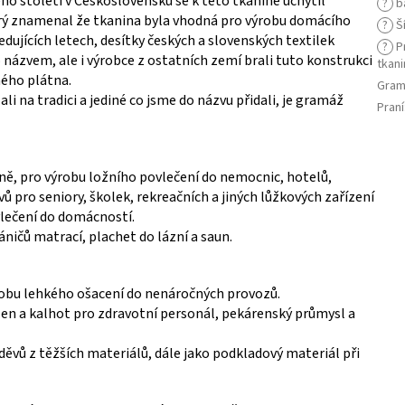
o století v Československu se k této tkanině uchytil
?
b
rý znamenal že tkanina byla vhodná pro výrobu domácího
?
Ší
ledujících letech, desítky českých a slovenských textilek
?
Pr
 názvem, ale i výrobce z ostatních zemí brali tuto konstrukci
tkani
ného plátna.
Gram
i na tradici a jediné co jsme do názvu přidali, je gramáž
Praní
vně, pro výrobu ložního povlečení do nemocnic, hotelů,
 pro seniory, školek, rekreačních a jiných lůžkových zařízení
vlečení do domácností.
ničů matrací, plachet do lázní a saun.
robu lehkého ošacení do nenáročných provozů.
en a kalhot pro zdravotní personál, pekárenský průmysl a
děvů z těžších materiálů, dále jako podkladový materiál při