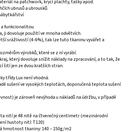
ateriál na patchwork, krycí plachty, tašky apod.
hčích ubrusů a ubrousků.
nábytkářství.
 a funkcionalitou.
, ji dovoluje použití ve mnoha odvětvích.
tší srážlivostí (4-6%), tak lze tuto tkaninu vyvářet a
rozměrům výrobků, které se z ní vyrábí.
aj, který dovoluje snížit náklady na zpracování, a to tak, že
í šití jen ze dvou kratších stran.
ky třídy Lux není vhodná.
padě sušení ve vysokých teplotách, doporučená teplota sušení
evnost) je zároveň nevýhoda u nákladů na údržbu, v případě
ta nití je 48 nitě na čtverečný centimetr (mezinárodní
ní hustoty nití: T120)
á hmotnost tkaniny: 140 – 150g/m2