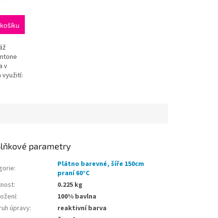
košíku
áž
antone
a v
využití:
lňkové parametry
Plátno barevné, šíře 150cm
gorie
:
praní 60°C
nost
:
0.225 kg
ložení
:
100% bavlna
ruh úpravy
:
reaktivní barva