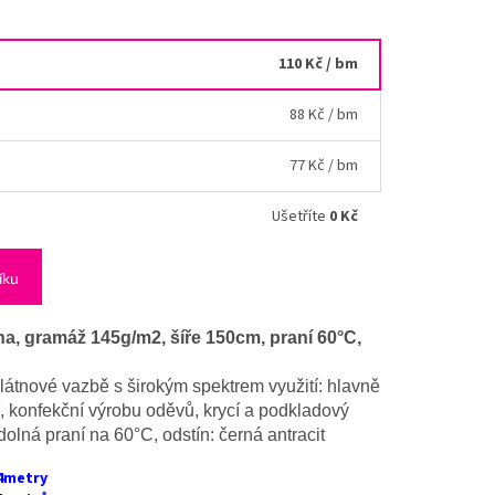
110 Kč
/ bm
88 Kč
/ bm
77 Kč
/ bm
Ušetříte
0 Kč
íku
a, gramáž 145g/m2, šíře 150cm, praní 60°C,
plátnové vazbě s širokým spektrem využití: hlavně
, konfekční výrobu oděvů, krycí a podkladový
olná praní na 60°C, odstín: černá antracit
 4metry