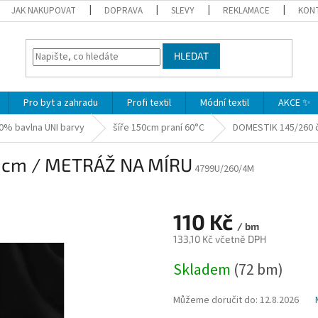
JAK NAKUPOVAT
DOPRAVA
SLEVY
REKLAMACE
KON
HLEDAT
Pro byt a zahradu
Profi textil
Módní textil
AKCE ✨
0% bavlna UNI barvy
šíře 150cm praní 60°C
DOMESTIK 145/260 
0cm / METRÁŽ NA MÍRU
4799U/260/4M
110 Kč
/ bm
133,10 Kč včetně DPH
Měrná
Skladem
(72 bm)
cena:
Můžeme doručit do:
12.8.2026