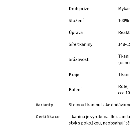
Druh příze
Myka
Složení
100% 
Úprava
Reakti
Šíře tkaniny
148-
Tkani
Srážlivost
(osnov
Kraje
Tkani
Role, 
Balení
cca 1
Varianty
Stejnou tkaninu také dodáváme 
Certifikace
Tkanina je vyrobena dle standa
styk s pokožkou, neobsahují těž