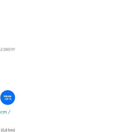
U/260/VY
110 Kč
–50 %
0cm /
m
(0,8 bm)