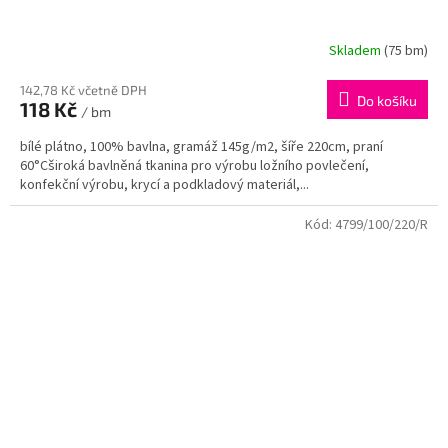
Skladem
(75 bm)
142,78 Kč včetně DPH
Do košíku
118 Kč
/ bm
bílé plátno, 100% bavlna, gramáž 145g/m2, šíře 220cm, praní
60°Cširoká bavlněná tkanina pro výrobu ložního povlečení,
konfekční výrobu, krycí a podkladový materiál,...
Kód:
4799/100/220/R