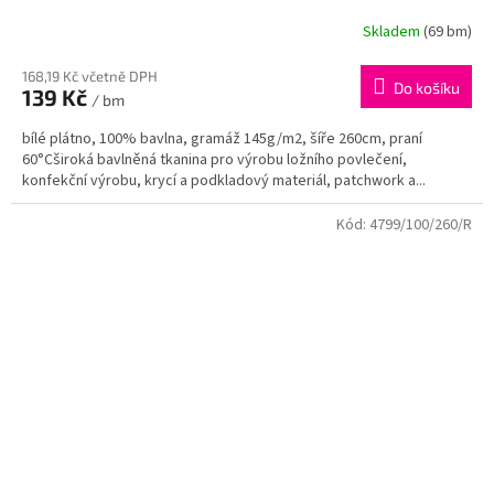
Skladem
(69 bm)
168,19 Kč včetně DPH
Do košíku
139 Kč
/ bm
bílé plátno, 100% bavlna, gramáž 145g/m2, šíře 260cm, praní
60°Cširoká bavlněná tkanina pro výrobu ložního povlečení,
konfekční výrobu, krycí a podkladový materiál, patchwork a...
Kód:
4799/100/260/R