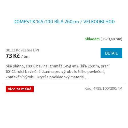
DOMESTIK 145/100 BÍLÁ 260cm / VELKOOBCHOD
Skladem
(3529,68 bm)
88,33 Kč včetně DPH
DETAIL
73 Kč
/ bm
bílé plátno, 100% bavlna, gramáž 145g/m2, šíře 260cm, praní
60°Cširoká bavlněná tkanina pro výrobu ložního povlečení,
konfekční výrobu, krycí a podkladový materiál,...
Kód:
4799/100/280/4M
Více za méně