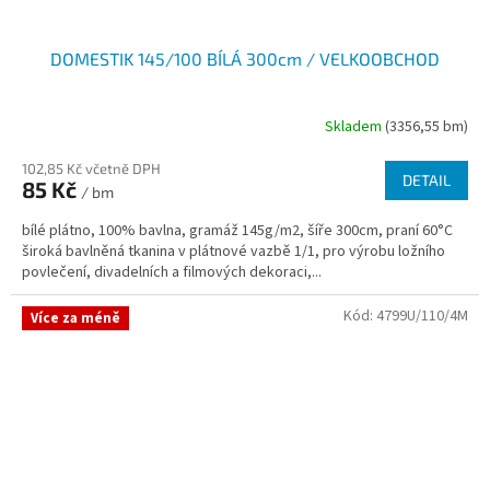
DOMESTIK 145/100 BÍLÁ 300cm / VELKOOBCHOD
Skladem
(3356,55 bm)
102,85 Kč včetně DPH
DETAIL
85 Kč
/ bm
bílé plátno, 100% bavlna, gramáž 145g/m2, šíře 300cm, praní 60°C
široká bavlněná tkanina v plátnové vazbě 1/1, pro výrobu ložního
povlečení, divadelních a filmových dekoraci,...
Kód:
4799U/110/4M
Více za méně