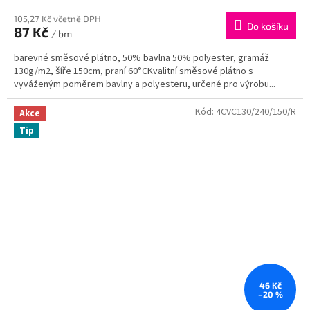
105,27 Kč včetně DPH
Do košíku
87 Kč
/ bm
barevné směsové plátno, 50% bavlna 50% polyester, gramáž
130g/m2, šíře 150cm, praní 60°CKvalitní směsové plátno s
vyváženým poměrem bavlny a polyesteru, určené pro výrobu...
Kód:
4CVC130/240/150/R
Akce
Tip
46 Kč
–20 %