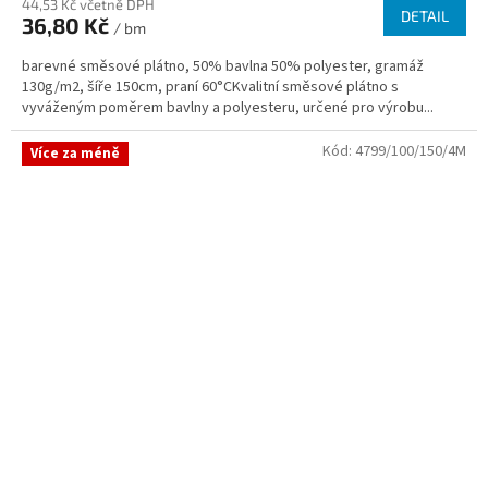
44,53 Kč včetně DPH
DETAIL
36,80 Kč
/ bm
barevné směsové plátno, 50% bavlna 50% polyester, gramáž
130g/m2, šíře 150cm, praní 60°CKvalitní směsové plátno s
vyváženým poměrem bavlny a polyesteru, určené pro výrobu...
Kód:
4799/100/150/4M
Více za méně