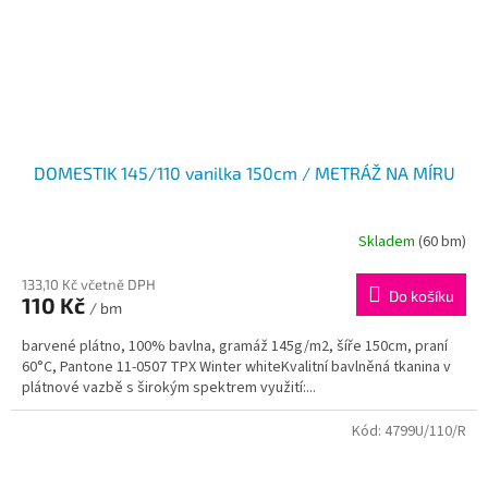
DOMESTIK 145/110 vanilka 150cm / METRÁŽ NA MÍRU
Skladem
(60 bm)
133,10 Kč včetně DPH
Do košíku
110 Kč
/ bm
barvené plátno, 100% bavlna, gramáž 145g/m2, šíře 150cm, praní
60°C, Pantone 11-0507 TPX Winter whiteKvalitní bavlněná tkanina v
plátnové vazbě s širokým spektrem využití:...
Kód:
4799U/110/R