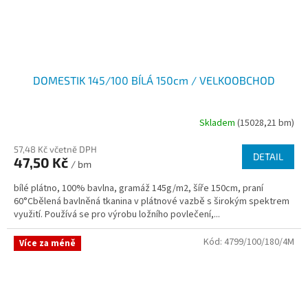
DOMESTIK 145/100 BÍLÁ 150cm / VELKOOBCHOD
Skladem
(15028,21 bm)
57,48 Kč včetně DPH
DETAIL
47,50 Kč
/ bm
bílé plátno, 100% bavlna, gramáž 145g/m2, šíře 150cm, praní
60°Cbělená bavlněná tkanina v plátnové vazbě s širokým spektrem
využití. Používá se pro výrobu ložního povlečení,...
Kód:
4799/100/180/4M
Více za méně