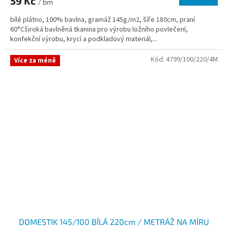
59 Kč
/ bm
bílé plátno, 100% bavlna, gramáž 145g/m2, šíře 180cm, praní
60°Cširoká bavlněná tkanina pro výrobu ložního povlečení,
konfekční výrobu, krycí a podkladový materiál,...
Kód:
4799/100/220/4M
Více za méně
DOMESTIK 145/100 BÍLÁ 220cm / METRÁŽ NA MÍRU