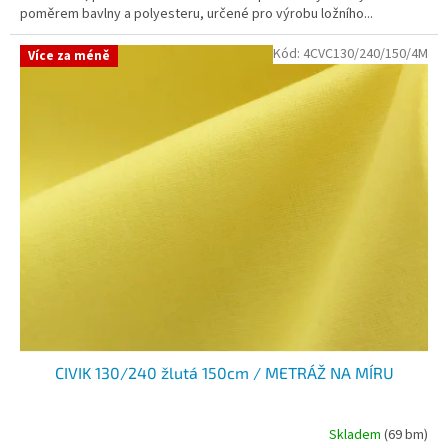
poměrem bavlny a polyesteru, určené pro výrobu ložního...
Kód:
4CVC130/240/150/4M
Více za méně
CIVIK 130/240 žlutá 150cm / METRÁŽ NA MÍRU
Skladem
(69 bm)