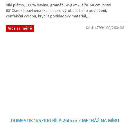
bílé plátno, 100% bavlna, gramáž 145g/m2, šíře 240cm, praní
60°Cširoká bavlněná tkanina pro výrobu ložního povlečení,
konfekční výrobu, krycí a podkladový materiál,...
Kód:
4799/100/260/4M
Více za méně
DOMESTIK 145/100 BÍLÁ 260cm / METRÁŽ NA MÍRU