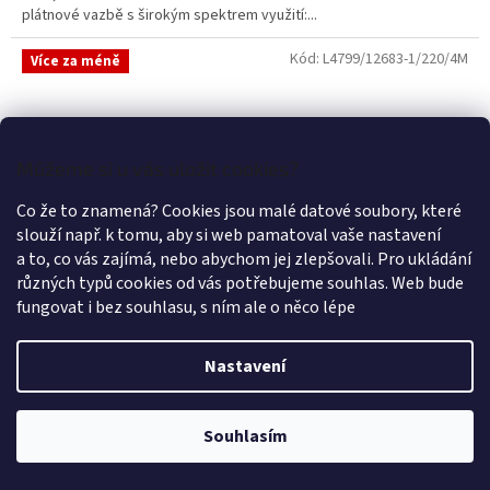
plátnové vazbě s širokým spektrem využití:...
Kód:
L4799/12683-1/220/4M
Více za méně
Můžeme si u vás uložit cookies?
Co že to znamená? Cookies jsou malé datové soubory, které
slouží např. k tomu, aby si web pamatoval vaše nastavení
a to, co vás zajímá, nebo abychom jej zlepšovali. Pro ukládání
různých typů cookies od vás potřebujeme souhlas. Web bude
fungovat i bez souhlasu, s ním ale o něco lépe
Nastavení
DOMESTIK 145/12683-1 motýli šíře 220cm / METRÁŽ NA
MÍRU
Souhlasím
Skladem
(39 bm)