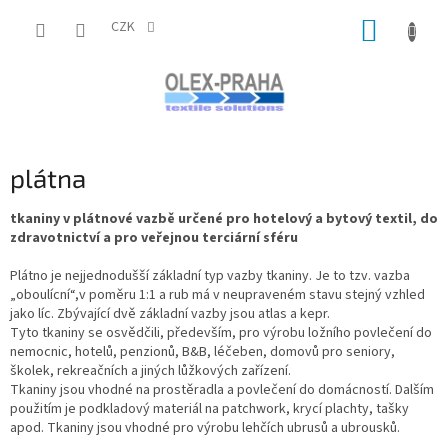
Přejít
NÁKUP
na
CZK
obsah
KOŠÍK
plátna
tkaniny v plátnové vazbě určené pro hotelový a bytový textil, do
zdravotnictví a pro veřejnou terciární sféru
Plátno je nejjednodušší základní typ vazby tkaniny. Je to tzv. vazba
„oboulícní“,v poměru 1:1 a rub má v neupraveném stavu stejný vzhled
jako líc. Zbývající dvě základní vazby jsou atlas a kepr.
Tyto tkaniny se osvědčili, především, pro výrobu ložního povlečení do
nemocnic, hotelů, penzionů, B&B, léčeben, domovů pro seniory,
školek, rekreačních a jiných lůžkových zařízení.
Tkaniny jsou vhodné na prostěradla a povlečení do domácností. Dalším
použitím je podkladový materiál na patchwork, krycí plachty, tašky
apod. Tkaniny jsou vhodné pro výrobu lehčích ubrusů a ubrousků.