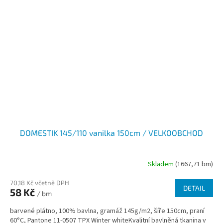
DOMESTIK 145/110 vanilka 150cm / VELKOOBCHOD
Skladem
(1667,71 bm)
70,18 Kč včetně DPH
DETAIL
58 Kč
/ bm
barvené plátno, 100% bavlna, gramáž 145g/m2, šíře 150cm, praní
60°C, Pantone 11-0507 TPX Winter whiteKvalitní bavlněná tkanina v