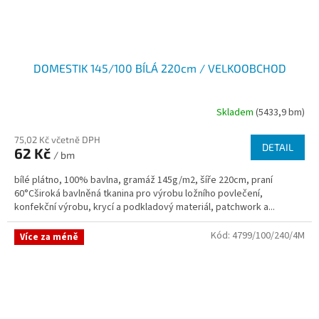
DOMESTIK 145/100 BÍLÁ 220cm / VELKOOBCHOD
Skladem
(5433,9 bm)
75,02 Kč včetně DPH
DETAIL
62 Kč
/ bm
bílé plátno, 100% bavlna, gramáž 145g/m2, šíře 220cm, praní
60°Cširoká bavlněná tkanina pro výrobu ložního povlečení,
konfekční výrobu, krycí a podkladový materiál, patchwork a...
Kód:
4799/100/240/4M
Více za méně