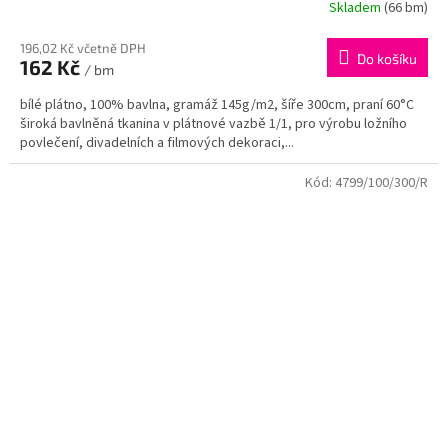
Skladem
(66 bm)
196,02 Kč včetně DPH
Do košíku
162 Kč
/ bm
bílé plátno, 100% bavlna, gramáž 145g/m2, šíře 300cm, praní 60°C
široká bavlněná tkanina v plátnové vazbě 1/1, pro výrobu ložního
povlečení, divadelních a filmových dekoraci,...
Kód:
4799/100/300/R