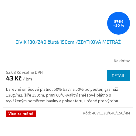
87 Kč
–50 %
CIVIK 130/240 žlutá 150cm /ZBYTKOVÁ METRÁŽ
Na dotaz
52,03 Kč včetně DPH
DETAIL
43 Kč
/ bm
barevné směsové plátno, 50% bavlna 50% polyester, gramáž
130g/m2, šíře 150cm, praní 60°CKvalitní směsové plátno s
vyváženým poměrem bavlny a polyesteru, určené pro výrobu...
Kód:
4CVC130/640/150/4M
Více za méně