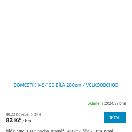
DOMESTIK 145/100 BÍLÁ 280cm / VELKOOBCHOD
Skladem
(2024,97 bm)
99,22 Kč včetně DPH
DETAIL
82 Kč
/ bm
bílé plátno, 100% bavlna, gramáž 145g/m2, šíře 280cm, praní