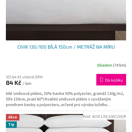
d
u
k
t
ů
CIVIK 130/100 BÍLÁ 150cm / METRÁŽ NA MÍRU
Skladem
(74 bm)
101,64 Kč včetně DPH
Do košíku
84 Kč
/ bm
bílé směsové plátno, 50% bavlna 50% polyester, gramáž 130g/m2,
šíře 150cm, praní 60°CKvalitní směsové plátno s vyváženým
poměrem bavlny a polyesteru, určené pro výrobu ložního...
Kód:
4CVC130/100/150/R
Akce
Tip