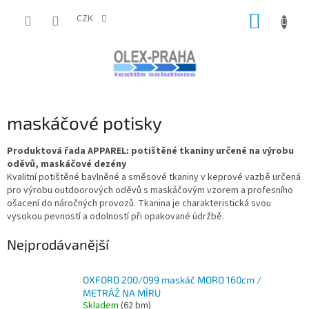
Přejít
NÁKUP
na
CZK
obsah
KOŠÍK
maskáčové potisky
Produktová řada APPAREL: potištěné tkaniny určené na výrobu
oděvů, maskáčové dezény
Kvalitní potištěné bavlněné a směsové tkaniny v keprové vazbě určená
pro výrobu outdoorových oděvů s maskáčovým vzorem a profesního
ošacení do náročných provozů. Tkanina je charakteristická svou
vysokou pevností a odolností při opakované údržbě.
Nejprodávanější
OXFORD 200/099 maskáč MORO 160cm /
METRÁŽ NA MÍRU
Skladem
(62 bm)