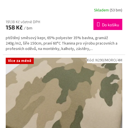
Skladem
(53 bm)
191,18 Kč včetně DPH
Do košíku
158 Kč
/ bm
ptištěný směsový kepr, 65% polyester 35% bavlna, gramáž
240g/m2, šíře 150cm, praní 60°C Tkanina pro výrobu pracovních a
profesních oděvů, na montérky, kalhoty, zástěry,...
Kód:
N290/MORO/4M
Více za méně