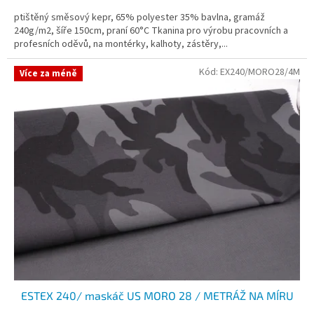
ptištěný směsový kepr, 65% polyester 35% bavlna, gramáž
240g/m2, šíře 150cm, praní 60°C Tkanina pro výrobu pracovních a
profesních oděvů, na montérky, kalhoty, zástěry,...
Kód:
EX240/MORO28/4M
Více za méně
ESTEX 240/ maskáč US MORO 28 / METRÁŽ NA MÍRU