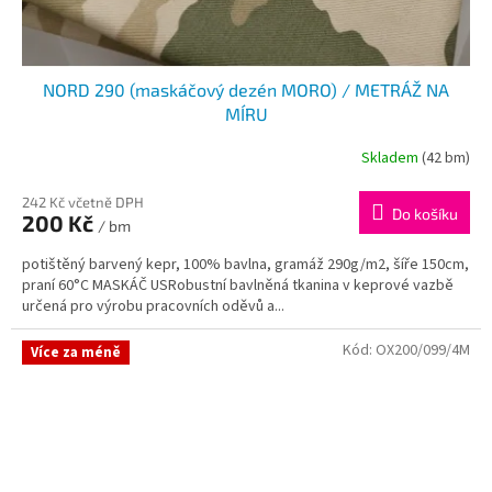
NORD 290 (maskáčový dezén MORO) / METRÁŽ NA
MÍRU
Skladem
(42 bm)
242 Kč včetně DPH
Do košíku
200 Kč
/ bm
potištěný barvený kepr, 100% bavlna, gramáž 290g/m2, šíře 150cm,
praní 60°C MASKÁČ USRobustní bavlněná tkanina v keprové vazbě
určená pro výrobu pracovních oděvů a...
Kód:
OX200/099/4M
Více za méně