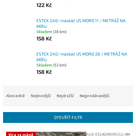
122 Kč
ESTEX 240/ maskáč US MORO 11 / METRÁŽ NA
MÍRU
Skladem
(38 bm)
158 Kč
ESTEX 240/ maskáč US MORO 28 / METRÁŽ NA
MÍRU
Skladem
(53 bm)
158 Kč
Ř
a
Abecedně
Nejlevnější
Nejdražší
Nejprodávanější
z
e
n
OTEVŘÍT FILTR
í
p
V
Kód:
EX240/MORO11/4M
r
Více za méně