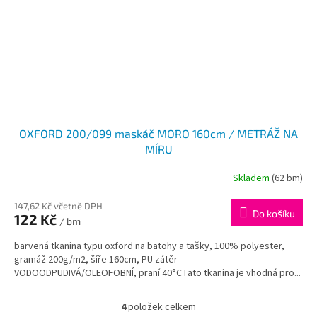
OXFORD 200/099 maskáč MORO 160cm / METRÁŽ NA
MÍRU
Skladem
(62 bm)
147,62 Kč včetně DPH
Do košíku
122 Kč
/ bm
barvená tkanina typu oxford na batohy a tašky, 100% polyester,
gramáž 200g/m2, šíře 160cm, PU zátěr -
VODOODPUDIVÁ/OLEOFOBNÍ, praní 40°CTato tkanina je vhodná pro...
4
položek celkem
O