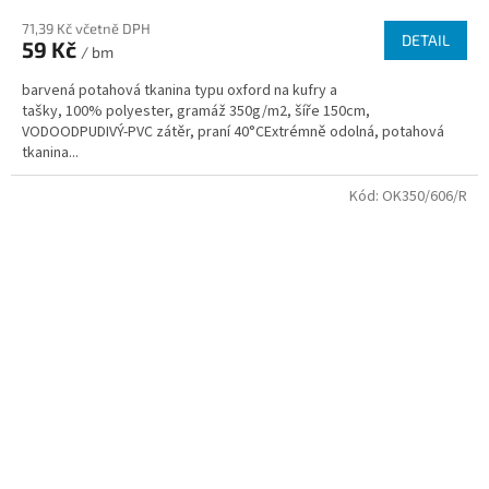
71,39 Kč včetně DPH
DETAIL
59 Kč
/ bm
barvená potahová tkanina typu oxford na kufry a
tašky, 100% polyester, gramáž 350g/m2, šíře 150cm,
VODOODPUDIVÝ-PVC zátěr, praní 40°CExtrémně odolná, potahová
tkanina...
Kód:
OK350/606/R