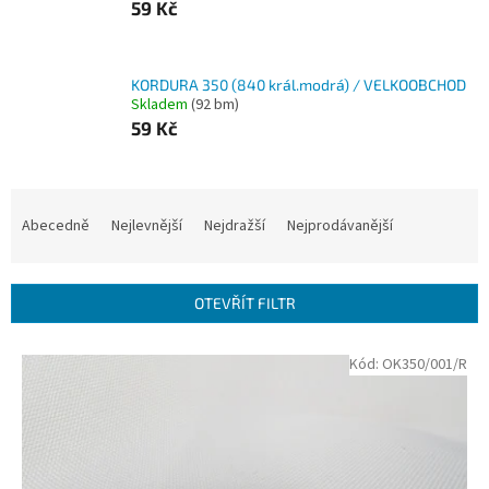
59 Kč
KORDURA 350 (840 král.modrá) / VELKOOBCHOD
Skladem
(92 bm)
59 Kč
Ř
a
Abecedně
Nejlevnější
Nejdražší
Nejprodávanější
z
e
n
OTEVŘÍT FILTR
í
p
V
Kód:
OK350/001/R
r
ý
o
p
d
i
u
s
k
p
t