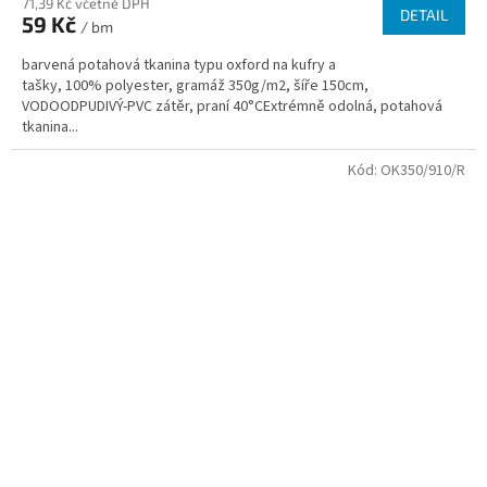
71,39 Kč včetně DPH
DETAIL
59 Kč
/ bm
barvená potahová tkanina typu oxford na kufry a
tašky, 100% polyester, gramáž 350g/m2, šíře 150cm,
VODOODPUDIVÝ-PVC zátěr, praní 40°CExtrémně odolná, potahová
tkanina...
Kód:
OK350/910/R