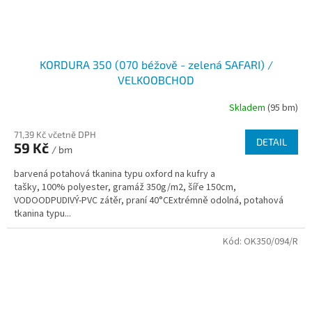
KORDURA 350 (070 béžově - zelená SAFARI) /
VELKOOBCHOD
Skladem
(95 bm)
71,39 Kč včetně DPH
DETAIL
59 Kč
/ bm
barvená potahová tkanina typu oxford na kufry a
tašky, 100% polyester, gramáž 350g/m2, šíře 150cm,
VODOODPUDIVÝ-PVC zátěr, praní 40°CExtrémně odolná, potahová
tkanina typu...
Kód:
OK350/094/R