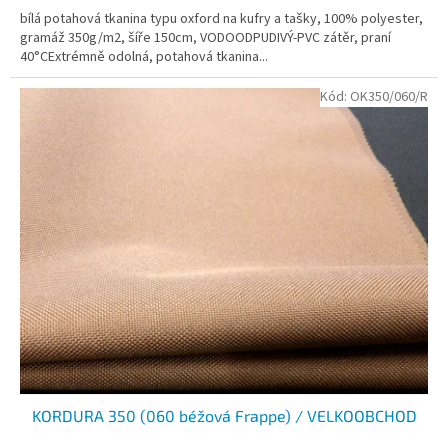
bílá potahová tkanina typu oxford na kufry a tašky, 100% polyester,
gramáž 350g/m2, šíře 150cm, VODOODPUDIVÝ-PVC zátěr, praní
40°CExtrémně odolná, potahová tkanina...
Kód:
OK350/060/R
KORDURA 350 (060 béžová Frappe) / VELKOOBCHOD