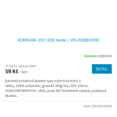
KORDURA 350 (930 šedá) / VELKOOBCHOD
Skladem
(200 bm)
71,39 Kč včetně DPH
DETAIL
59 Kč
/ bm
barvená potahová tkanina typu oxford na kufry a
tašky, 100% polyester, gramáž 350g/m2, šíře 150cm,
VODOODPUDIVÝ-PVC zátěr, praní 40°CExtrémně odolná, potahová
tkanina...
Kód:
OK350/935/R