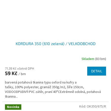
KORDURA 350 (610 zelená) / VELKOOBCHOD
Skladem
(83 bm)
71,39 Kč včetně DPH
DETAIL
59 Kč
/ bm
barvená potahová tkanina typu oxford na kufry a
tašky, 100% polyester, gramáž 350g/m2, šíře 150cm,
VODOODPUDIVÝ-PVC zátěr, praní 40°CExtrémně odolná, potahová
tkanina...
Kód:
OK350/675/R
Novinka