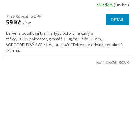
Skladem
(185 bm)
71,39 Kč včetně DPH
DETAIL
59 Kč
/ bm
barvená potahová tkanina typu oxford na kufry a
tašky, 100% polyester, gramáž 350g/m2, šíře 150cm,
VODOODPUDIVÝ-PVC zátěr, praní 40°CExtrémně odolná, potahová
tkanina...
Kód:
OK350/982/R