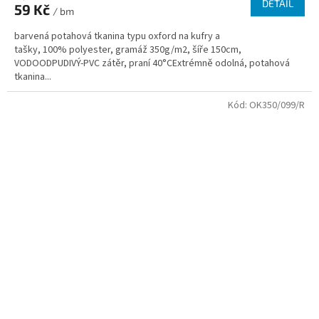
DETAIL
59 Kč
/ bm
barvená potahová tkanina typu oxford na kufry a
tašky, 100% polyester, gramáž 350g/m2, šíře 150cm,
VODOODPUDIVÝ-PVC zátěr, praní 40°CExtrémně odolná, potahová
tkanina...
Kód:
OK350/099/R