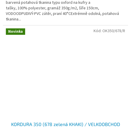
barvená potahová tkanina typu oxford na kufry a
tašky, 100% polyester, gramáž 350g/m2, šíře 150cm,
VODOODPUDIVÝ-PVC zátěr, praní 40°CExtrémně odolná, potahová
tkanina...
Kód:
OK350/678/R
Novinka
KORDURA 350 (678 zelená KHAKI) / VELKOOBCHOD