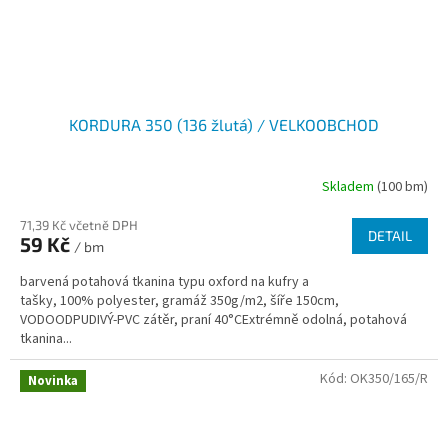
KORDURA 350 (136 žlutá) / VELKOOBCHOD
Skladem
(100 bm)
71,39 Kč včetně DPH
DETAIL
59 Kč
/ bm
barvená potahová tkanina typu oxford na kufry a
tašky, 100% polyester, gramáž 350g/m2, šíře 150cm,
VODOODPUDIVÝ-PVC zátěr, praní 40°CExtrémně odolná, potahová
tkanina...
Kód:
OK350/165/R
Novinka