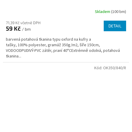
Skladem
(100 bm)
71,39 Kč včetně DPH
DETAIL
59 Kč
/ bm
barvená potahová tkanina typu oxford na kufry a
tašky, 100% polyester, gramáž 350g/m2, šíře 150cm,
VODOODPUDIVÝ-PVC zátěr, praní 40°CExtrémně odolná, potahová
tkanina...
Kód:
OK350/840/R