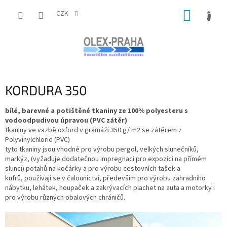
Přejít
NÁKUP
na
CZK
obsah
KOŠÍK
KORDURA 350
bílé, barevné a potištěné tkaniny ze 100% polyesteru s
vodoodpudivou úpravou (PVC zátěr)
tkaniny ve vazbě oxford v gramáži 350 g/ m2 se zátěrem z
Polyvinylchlorid (PVC)
tyto tkaniny jsou vhodné pro výrobu pergol, velkých slunečníků,
markýz, (vyžaduje dodatečnou impregnaci pro expozici na přímém
slunci) potahů na kočárky a pro výrobu cestovních tašek a
kufrů, používají se v čalounictví, především pro výrobu zahradního
nábytku, lehátek, houpaček a zakrývacích plachet na auta a motorky i
pro výrobu různých obalových chráničů.