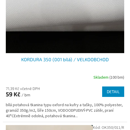
r
ů
o
d
u
k
t
ů
KORDURA 350 (001 bílá) / VELKOOBCHOD
Skladem
(100 bm)
71,39 Kč včetně DPH
DETAIL
59 Kč
/ bm
bílá potahová tkanina typu oxford na kufry a tašky, 100% polyester,
gramáž 350g/m2, šíře 150cm, VODOODPUDIVÝ-PVC zátěr, praní
40°CExtrémně odolná, potahová tkanina...
Kód:
OK350/011/R