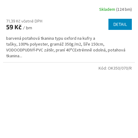
Skladem
(124 bm)
71,39 Kč včetně DPH
DETAIL
59 Kč
/ bm
barvená potahová tkanina typu oxford na kufry a
tašky, 100% polyester, gramáž 350g/m2, šíře 150cm,
VODOODPUDIVÝ-PVC zátěr, praní 40°CExtrémně odolná, potahová
tkanina...
Kód:
OK350/070/R