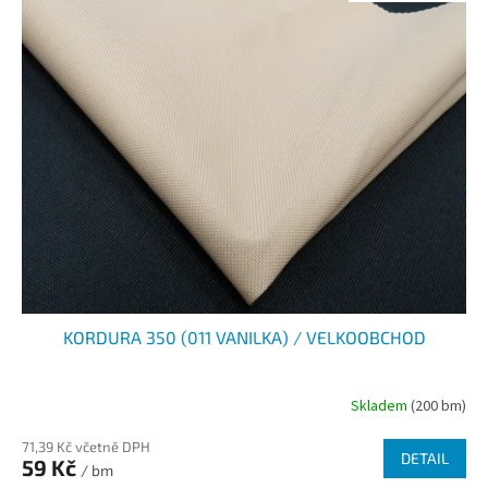
KORDURA 350 (011 VANILKA) / VELKOOBCHOD
Skladem
(200 bm)
71,39 Kč včetně DPH
DETAIL
59 Kč
/ bm