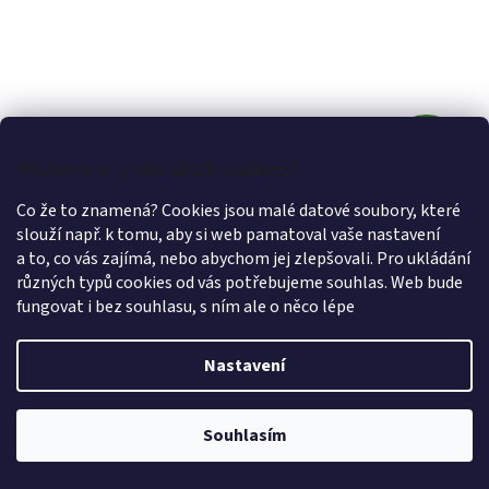
Z
Můžeme si u vás uložit cookies?
ZDARMA
D
Co že to znamená? Cookies jsou malé datové soubory, které
Vzorník KORDURA 350 Uni barvy
A
slouží např. k tomu, aby si web pamatoval vaše nastavení
a to, co vás zajímá, nebo abychom jej zlepšovali. Pro ukládání
R
různých typů cookies od vás potřebujeme souhlas. Web bude
Skladem
(66 ks)
fungovat i bez souhlasu, s ním ale o něco lépe
M
60 Kč včetně DPH
Do košíku
49,59 Kč
/ ks
Nastavení
A
Vzorník tkanin KORDURA 350 Uni barevné směsové batohoviny a
kočárkoviny /gramáž 350g/m2 Vzorník obsahuje 12 kuponů
Souhlasím
barevných oxfordů. velikost jednotlivých vzorků 12x6 cm