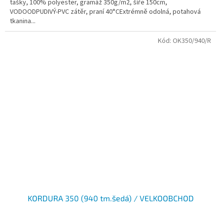
tašky, 100% polyester, gramáž 350g/m2, šíře 150cm,
VODOODPUDIVÝ-PVC zátěr, praní 40°CExtrémně odolná, potahová
tkanina...
Kód:
OK350/940/R
KORDURA 350 (940 tm.šedá) / VELKOOBCHOD