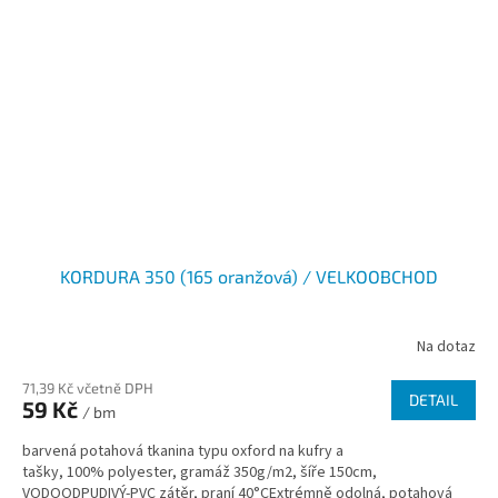
KORDURA 350 (165 oranžová) / VELKOOBCHOD
Na dotaz
71,39 Kč včetně DPH
DETAIL
59 Kč
/ bm
barvená potahová tkanina typu oxford na kufry a
tašky, 100% polyester, gramáž 350g/m2, šíře 150cm,
VODOODPUDIVÝ-PVC zátěr, praní 40°CExtrémně odolná, potahová