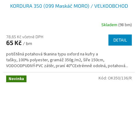
KORDURA 350 (099 Maskáč MORO) / VELKOOBCHOD
Skladem
(98 bm)
78,65 Kč včetně DPH
DETAIL
65 Kč
/ bm
potištěná potahová tkanina typu oxford na kufry a
tašky, 100% polyester, gramáž 350g/m2, šíře 150cm,
VODOODPUDIVÝ-PVC zátěr, praní 40°CExtrémně odolná, potahová...
Kód:
OK350/136/R
Novinka