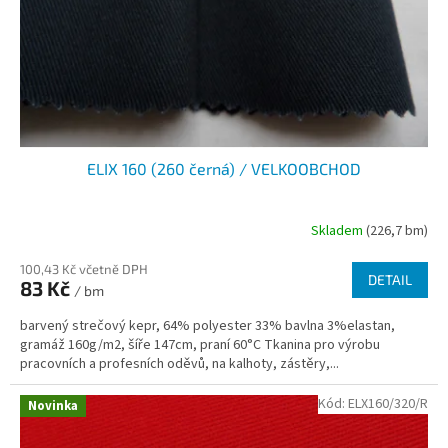
ELIX 160 (260 černá) / VELKOOBCHOD
Skladem
(226,7 bm)
100,43 Kč včetně DPH
DETAIL
83 Kč
/ bm
barvený strečový kepr, 64% polyester 33% bavlna 3%elastan,
gramáž 160g/m2, šíře 147cm, praní 60°C Tkanina pro výrobu
pracovních a profesních oděvů, na kalhoty, zástěry,...
Kód:
ELX160/320/R
Novinka