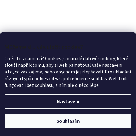
Můžeme si u vás uložit cookies?
Co že to znamená? Cookies jsou malé datové soubory, které
slouží např. k tomu, aby si web pamatoval vaše nastavení
a to, co vás zajímá, nebo abychom jej zlepšovali. Pro ukládání
ESTEX 160 (427 růžová MAGENTA) / VELKOOBCHOD
různých typů cookies od vás potřebujeme souhlas. Web bude
fungovat i bez souhlasu, s ním ale o něco lépe
Skladem
(106 bm)
Nastavení
85,91 Kč včetně DPH
DETAIL
71 Kč
/ bm
Souhlasím
barvený kepr, 65% polyester 35% bavlna, gramáž 160g/m2, šíře
150cm, praní 60°C Intenzivní sytě růžová (purpurová) barva, název