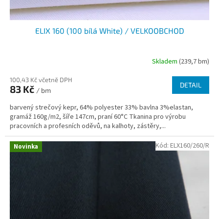
ELIX 160 (100 bílá White) / VELKOOBCHOD
Skladem
(239,7 bm)
100,43 Kč včetně DPH
DETAIL
83 Kč
/ bm
barvený strečový kepr, 64% polyester 33% bavlna 3%elastan,
gramáž 160g/m2, šíře 147cm, praní 60°C Tkanina pro výrobu
pracovních a profesních oděvů, na kalhoty, zástěry,...
Kód:
ELX160/260/R
Novinka