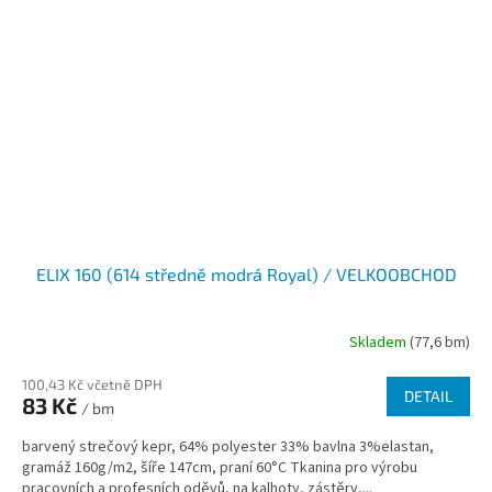
ELIX 160 (614 středně modrá Royal) / VELKOOBCHOD
Skladem
(77,6 bm)
100,43 Kč včetně DPH
DETAIL
83 Kč
/ bm
barvený strečový kepr, 64% polyester 33% bavlna 3%elastan,
gramáž 160g/m2, šíře 147cm, praní 60°C Tkanina pro výrobu
pracovních a profesních oděvů, na kalhoty, zástěry,...