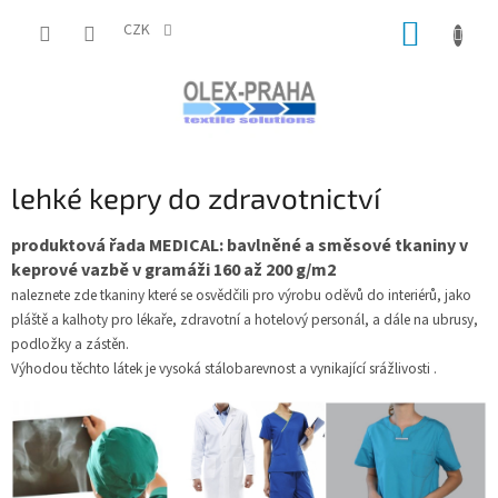
Přejít
NÁKUP
na
CZK
obsah
KOŠÍK
lehké kepry do zdravotnictví
produktová řada MEDICAL: bavlněné a směsové tkaniny v
keprové vazbě v gramáži 160 až 200 g/m2
naleznete zde tkaniny které se osvědčili pro výrobu oděvů do interiérů, jako
pláště a kalhoty pro lékaře, zdravotní a hotelový personál, a dále na ubrusy,
podložky a zástěn.
Výhodou těchto látek je vysoká stálobarevnost a vynikající srážlivosti .