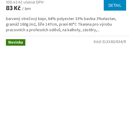
100,43 Kč včetně DPH
DETAIL
83 Kč
/ bm
barvený strečový kepr, 64% polyester 33% bavlna 3%elastan,
gramáž 160g/m2, šíře 147cm, praní 60°C Tkanina pro výrobu
pracovních a profesních oděvů, na kalhoty, zástěry,...
Kód:
ELX160/634/R
Novinka