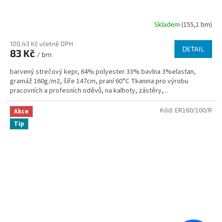
Skladem
(155,1 bm)
100,43 Kč včetně DPH
DETAIL
83 Kč
/ bm
barvený strečový kepr, 64% polyester 33% bavlna 3%elastan,
gramáž 160g/m2, šíře 147cm, praní 60°C Tkanina pro výrobu
pracovních a profesních oděvů, na kalhoty, zástěry,...
Kód:
ER160/100/R
Akce
Tip