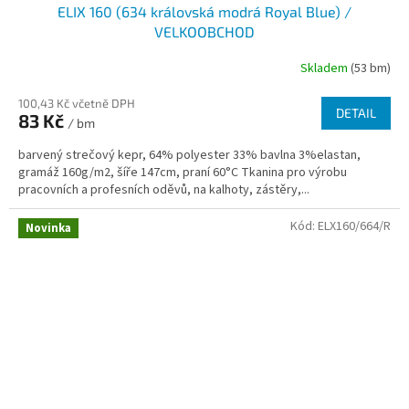
ELIX 160 (634 královská modrá Royal Blue) /
VELKOOBCHOD
Skladem
(53 bm)
100,43 Kč včetně DPH
DETAIL
83 Kč
/ bm
barvený strečový kepr, 64% polyester 33% bavlna 3%elastan,
gramáž 160g/m2, šíře 147cm, praní 60°C Tkanina pro výrobu
pracovních a profesních oděvů, na kalhoty, zástěry,...
Kód:
ELX160/664/R
Novinka