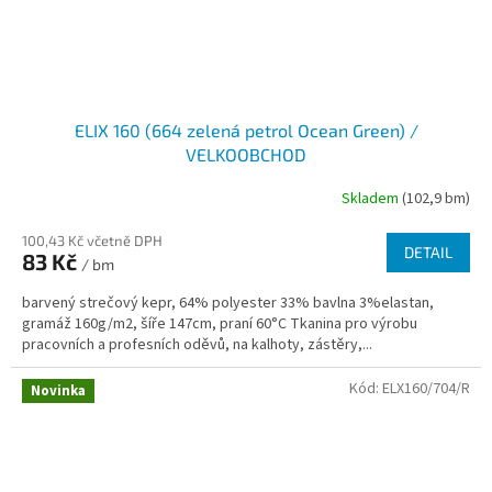
ELIX 160 (664 zelená petrol Ocean Green) /
VELKOOBCHOD
Skladem
(102,9 bm)
100,43 Kč včetně DPH
DETAIL
83 Kč
/ bm
barvený strečový kepr, 64% polyester 33% bavlna 3%elastan,
gramáž 160g/m2, šíře 147cm, praní 60°C Tkanina pro výrobu
pracovních a profesních oděvů, na kalhoty, zástěry,...
Kód:
ELX160/704/R
Novinka