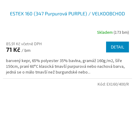
ESTEX 160 (347 Purpurová PURPLE) / VELKOOBCHOD
Skladem
(173 bm)
85,91 Kč včetně DPH
DETAIL
71 Kč
/ bm
barvený kepr, 65% polyester 35% bavlna, gramáž 160g/m2, šíře
150cm, praní 60°C klasická tmavší purpurová nebo nachová barva,
jedná se o málo tmavší než burgundské nebo...
Kód:
EX160/400/R