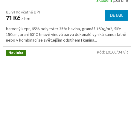
Skladem
(105 bm)
85,91 Kč včetně DPH
DETAIL
71 Kč
/ bm
barvený kepr, 65% polyester 35% bavlna, gramáž 160g/m2, šíře
150cm, praní 60°C tmavě vínová barva dokonalé vyniká samostatně
nebo v kombinací se světlejším odstínemTkanina...
Kód:
EX160/347/R
Novinka