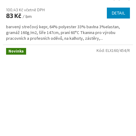
100,43 Kč včetně DPH
DETAIL
83 Kč
/ bm
barvený strečový kepr, 64% polyester 33% bavlna 3%elastan,
gramáž 160g/m2, šíře 147cm, praní 60°C Tkanina pro výrobu
pracovních a profesních oděvů, na kalhoty, zástěry,...
Kód:
ELX160/454/R
Novinka