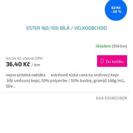
52 Kč
–30 %
ESTER 160/100 BÍLÁ / VELKOOBCHOD
Skladem
(556 bm)
44,04 Kč včetně DPH
Do košíku
36,40 Kč
/ bm
neporazitelná nabídka extrémně nízká cena na směsový kepr
bílý směsový kepr, 50% polyester / 50% bavlna, gramáž 160g/m2,
šíře...
Kód:
EX160/100/R