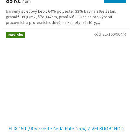
83 Kč
/ bm
barvený strečový kepr, 64% polyester 33% bavlna 3%elastan,
gramáž 160g/m2, šíře 147cm, praní 60°C Tkanina pro výrobu
pracovních a profesních oděvů, na kalhoty, zástěry,...
Kód:
ELX160/904/R
Novinka
ELIX 160 (904 světle šedá Pale Grey) / VELKOOBCHOD