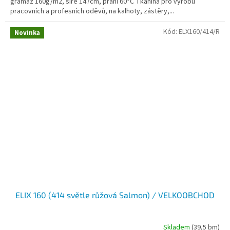
gramáž 160g/m2, šíře 147cm, praní 60°C Tkanina pro výrobu
pracovních a profesních oděvů, na kalhoty, zástěry,...
Kód:
ELX160/414/R
Novinka
ELIX 160 (414 světle růžová Salmon) / VELKOOBCHOD
Skladem
(39,5 bm)