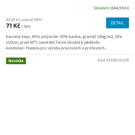
Skladem
(644,9 bm)
85,91 Kč včetně DPH
DETAIL
71 Kč
/ bm
barvený kepr, 65% polyester 35% bavlna, gramáž 160g/m2, šíře
150cm, praní 60°C neutrální černá vhodná k jakékoliv
kombinaci Tkanina pro výrobu pracovních a profesních...
Kód:
EX160/310/R
Novinka