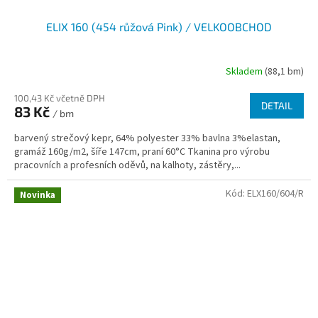
ELIX 160 (454 růžová Pink) / VELKOOBCHOD
Skladem
(88,1 bm)
100,43 Kč včetně DPH
DETAIL
83 Kč
/ bm
barvený strečový kepr, 64% polyester 33% bavlna 3%elastan,
gramáž 160g/m2, šíře 147cm, praní 60°C Tkanina pro výrobu
pracovních a profesních oděvů, na kalhoty, zástěry,...
Kód:
ELX160/604/R
Novinka