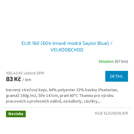
ELIX 160 (604 tmavě modrá Saylor Blue) /
VELKOOBCHOD
Skladem
(67 bm)
100,43 Kč včetně DPH
DETAIL
83 Kč
/ bm
barvený strečový kepr, 64% polyester 33% bavlna 3%elastan,
gramáž 160g/m2, šíře 147cm, praní 60°C Tkanina pro výrobu
pracovních a profesních oděvů, na kalhoty, zástěry,...
Kód:
ELX160/614/R
Novinka