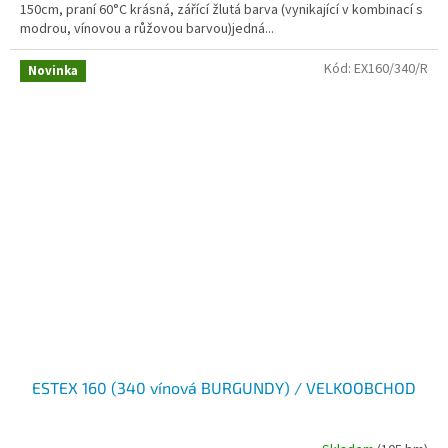
150cm, praní 60°C krásná, zářící žlutá barva (vynikající v kombinací s
modrou, vínovou a růžovou barvou)jedná...
Kód:
EX160/340/R
Novinka
ESTEX 160 (340 vínová BURGUNDY) / VELKOOBCHOD