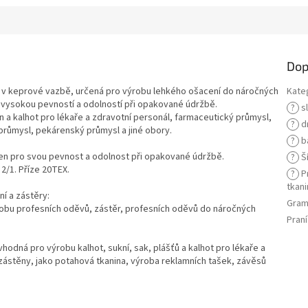
Dop
a v keprové vazbě, určená pro výrobu lehkého ošacení do náročných
Kate
u vysokou pevností a odolností při opakované údržbě.
?
s
n a kalhot pro lékaře a zdravotní personál, farmaceutický průmysl,
?
d
růmysl, pekárenský průmysl a jiné obory.
?
b
ben pro svou pevnost a odolnost při opakované údržbě.
?
Ší
2/1. Příze 20TEX.
?
Pr
tkani
ní a zástěry:
Gram
ýrobu profesních oděvů, zástěr, profesních oděvů do náročných
Praní
vhodná pro výrobu kalhot, sukní, sak, plášťů a kalhot pro lékaře a
 zástěny, jako potahová tkanina, výroba reklamních tašek, závěsů