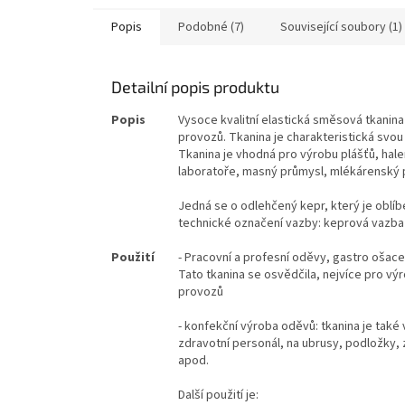
Popis
Podobné (7)
Související soubory (1)
Detailní popis produktu
Popis
Vysoce kvalitní elastická směsová tkanin
provozů. Tkanina je charakteristická svo
Tkanina je vhodná pro výrobu plášťů, hale
laboratoře, masný průmysl, mlékárenský p
Jedná se o odlehčený kepr, který je oblí
technické označení vazby: keprová vazba 
Použití
- Pracovní a profesní oděvy, gastro ošace
Tato tkanina se osvědčila, nejvíce pro v
provozů
- konfekční výroba oděvů: tkanina je také 
zdravotní personál, na ubrusy, podložky,
apod.
Další použití je: