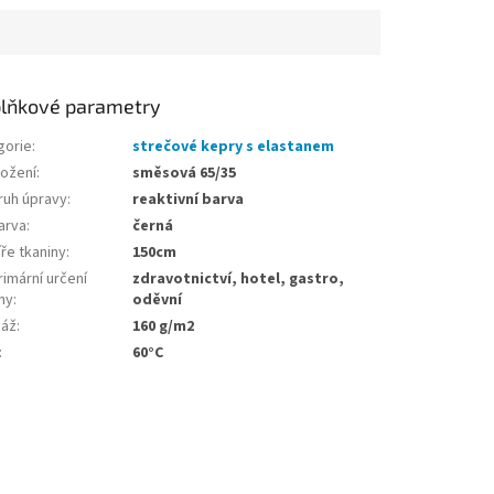
lňkové parametry
gorie
:
strečové kepry s elastanem
ložení
:
směsová 65/35
ruh úpravy
:
reaktivní barva
arva
:
černá
ře tkaniny
:
150cm
imární určení
zdravotnictví, hotel, gastro,
ny
:
oděvní
áž
:
160 g/m2
:
60°C