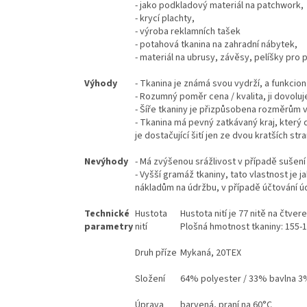
- jako podkladový materiál na patchwork,
- krycí plachty,
- výroba reklamních tašek
- potahová tkanina na zahradní nábytek,
- materiál na ubrusy, závěsy, pelíšky pro 
Výhody
- Tkanina je známá svou vydrží, a funkciona
- Rozumný poměr cena / kvalita, ji dovolu
- Šíře tkaniny je přizpůsobena rozměrům vý
- Tkanina má pevný zatkávaný kraj, který d
je dostačující šití jen ze dvou kratších stra
Nevýhody
- Má zvýšenou srážlivost v případě sušení
- Vyšší gramáž tkaniny, tato vlastnost je 
nákladům na údržbu, v případě účtování ú
Technické
Hustota
Hustota nití je 77 nitě na čtve
parametry
nití
Plošná hmotnost tkaniny: 155
Druh příze
Mykaná, 20TEX
Složení
64% polyester / 33% bavlna 3
Úprava
barvená, praní na 60°C