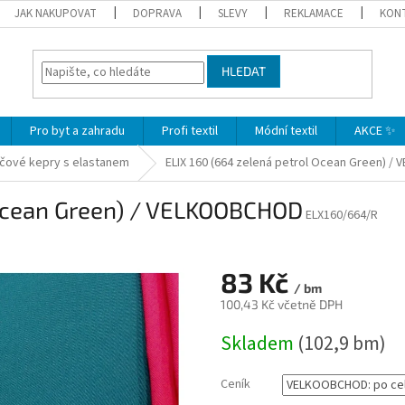
JAK NAKUPOVAT
DOPRAVA
SLEVY
REKLAMACE
KON
HLEDAT
Pro byt a zahradu
Profi textil
Módní textil
AKCE ✨
čové kepry s elastanem
ELIX 160 (664 zelená petrol Ocean Green) 
 Ocean Green) / VELKOOBCHOD
ELX160/664/R
83 Kč
/ bm
100,43 Kč včetně DPH
Měrná
Skladem
(102,9 bm)
cena:
Ceník