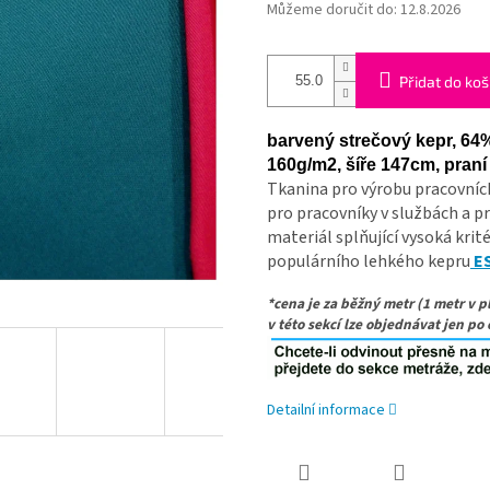
Můžeme doručit do:
12.8.2026
Přidat do koš
barvený strečový kepr, 64
160g/m2, šíře 147cm, pran
Tkanina pro výrobu pracovních
pro pracovníky v službách a p
materiál splňující vysoká krit
populárního lehkého kepru
ES
*cena je za běžný metr (1 metr v pl
v této sekcí lze objednávat jen po 
Detailní informace