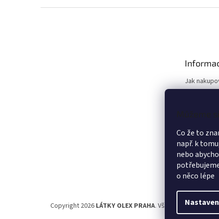
Z
á
p
a
t
Informac
í
Jak nakupo
Doprava
Slevy
Můžeme si 
Reklamace
Kontakty
Co že to zna
Obchodní 
např. k tomu
nebo abychom
Ochrana os
potřebujeme 
Moje objed
o něco lépe
Nastaven
Copyright 2026
LÁTKY OLEX PRAHA
. Všechna práva vyhra