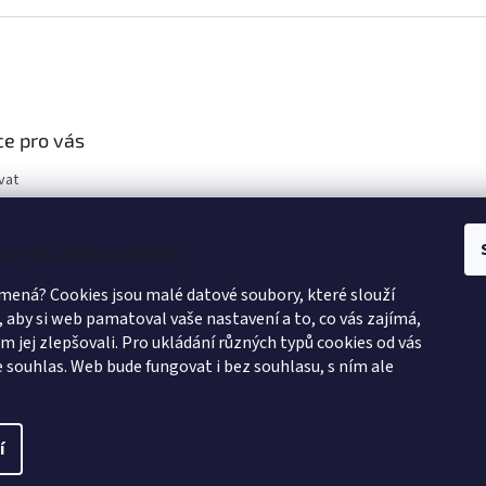
e pro vás
vat
u vás uložit cookies?
mená? Cookies jsou malé datové soubory, které slouží
podmínky
, aby si web pamatoval vaše nastavení a to, co vás zajímá,
 jej zlepšovali. Pro ukládání různých typů cookies od vás
obních údajů
souhlas. Web bude fungovat i bez souhlasu, s ním ale
návka
í
zena.