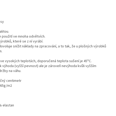
psy
litou.
je použití ve mnoha odvětvích.
robků, které se z ní vyrábí.
ovoluje snížit náklady na zpracování, a to tak, že u plošných výrobků
n.
 ve vysokých teplotách, doporučená teplota sušení je 45°C.
jak výhoda (vyšší pevnost) ale je zároveň nevýhoda kvůli vyšším
držby na váhu.
rečný centimetr
-165g/m2
% elastan