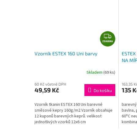
Z
ZDARMA
D
A
Vzorník ESTEX 160 Uni barvy
ESTEX 
R
NA MÍ
M
A
Skladem
(69 ks)
60 Kč včetně DPH
163,35 K
49,59 Kč
135 K
Do košíku
Vzorník tkanin ESTEX 160 Uni barevné
barevný
směsové kepry 160g/m2 Vzorník obsahuje
bavlna, 
12 kuponů barevných keprů. velikost
60°C neu
jednotlivých vzorků 12x6 cm
kombina
a...