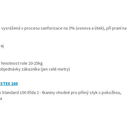
vysrážená v procesu sanforizace na 3% (osnova a útek), pří praní na
aj
 hmotnost role 20-25kg
 objednávky zákazníka (jen celé metry)
ESTEX 160
 Standard 100 třída 2 - tkaniny vhodné pro přímý styk s pokožkou,
va