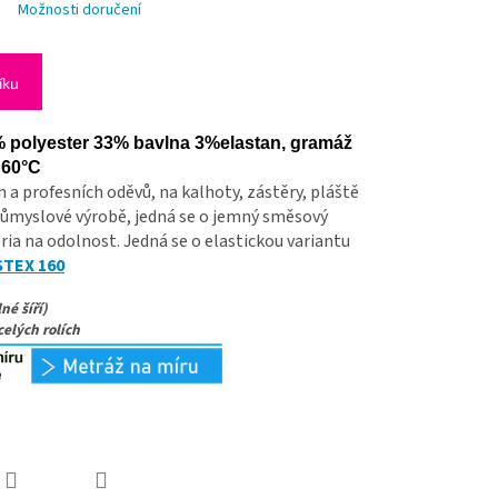
Možnosti doručení
íku
% polyester 33% bavlna 3%elastan, gramáž
í 60°C
 a profesních oděvů, na kalhoty, zástěry, pláště
růmyslové výrobě, jedná se o jemný směsový
éria na odolnost. Jedná se o elastickou variantu
TEX 160
né šíří)
celých rolích