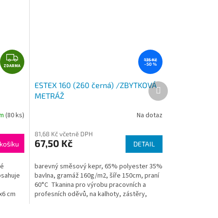
Z
135 Kč
–50 %
ZDARMA
D
A
ESTEX 160 (260 černá) /ZBYTKOVÁ
Další
R
produkt
METRÁŽ
M
A
em
(80 ks)
Na dotaz
81,68 Kč včetně DPH
67,50 Kč
košíku
DETAIL
né
barevný směsový kepr, 65% polyester 35%
bsahuje
bavlna, gramáž 160g/m2, šíře 150cm, praní
60°C Tkanina pro výrobu pracovních a
2x6 cm
profesních oděvů, na kalhoty, zástěry,
pláště...