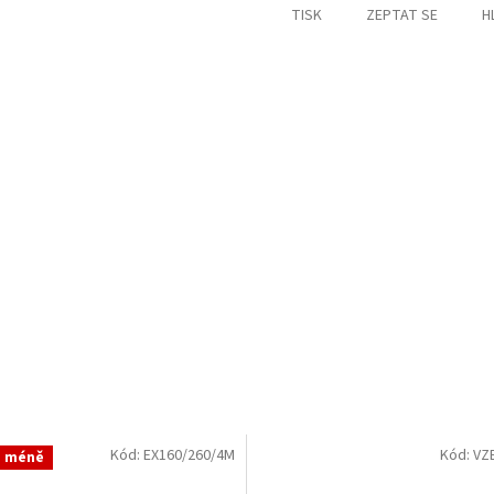
TISK
ZEPTAT SE
H
Kód:
EX160/260/4M
Kód:
VZ
a méně