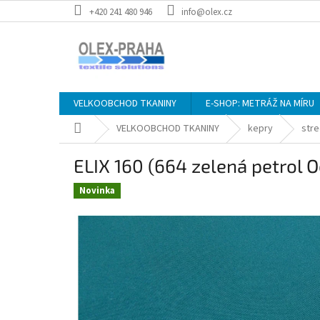
Přejít
+420 241 480 946
info@olex.cz
na
obsah
VELKOOBCHOD TKANINY
E-SHOP: METRÁŽ NA MÍRU
Domů
VELKOOBCHOD TKANINY
kepry
stre
ELIX 160 (664 zelená petrol
Novinka