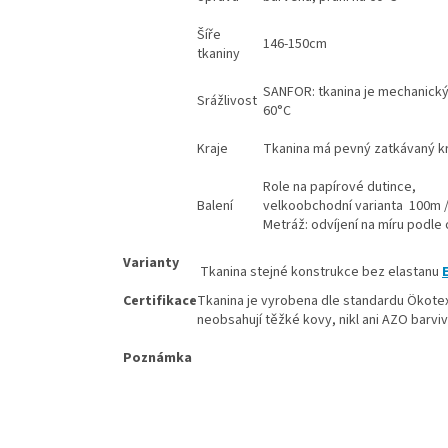
Šíře
146-150cm
tkaniny
SANFOR: tkanina je mechanický 
Srážlivost
60°C
Kraje
Tkanina má pevný zatkávaný kr
Role na papírové dutince,
Balení
velkoobchodní varianta 100m /
Metráž: odvíjení na míru podle
Varianty
Tkanina stejné konstrukce bez elastanu
Certifikace
Tkanina je vyrobena dle standardu Ökotex
neobsahují těžké kovy, nikl ani AZO barvi
Poznámka