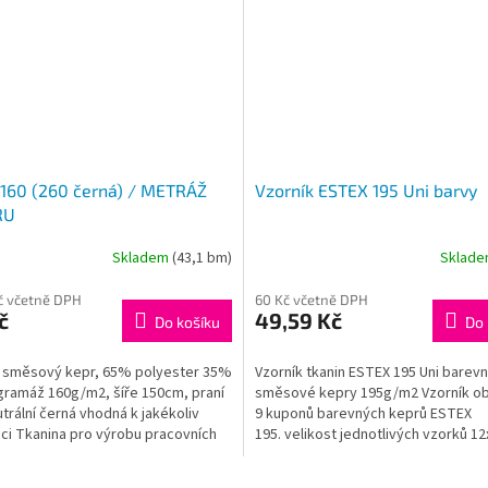
160 (260 černá) / METRÁŽ
Vzorník ESTEX 195 Uni barvy
RU
Skladem
(43,1 bm)
Sklad
č včetně DPH
60 Kč včetně DPH
č
49,59 Kč
Do košíku
Do 
 směsový kepr, 65% polyester 35%
Vzorník tkanin ESTEX 195 Uni barev
gramáž 160g/m2, šíře 150cm, praní
směsové kepry 195g/m2 Vzorník o
trální černá vhodná k jakékoliv
9 kuponů barevných keprů ESTEX
ci Tkanina pro výrobu pracovních
195. velikost jednotlivých vzorků 1