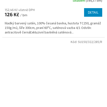
Skladem
(544,57 bm)
152,46 Kč včetně DPH
DETAIL
126 Kč
/ bm
hladký barvený satén, 100% česaná bavlna, hustota TC250, gramáž
150g/m2, šíře 300cm, praní 60°C, saténová vazba 4/1 Odstín:
antracitově černáExkluzivní bavlněná saténová...
Kód:
SU150/322/285/R