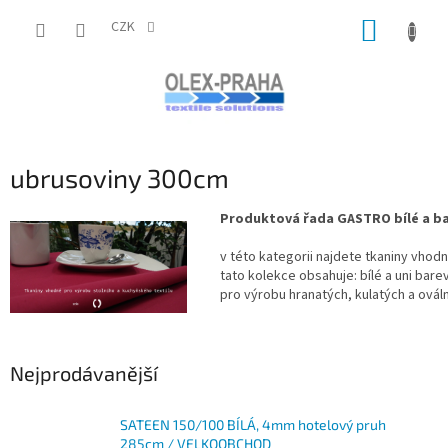
Přejít
NÁKUP
na
CZK
obsah
KOŠÍK
ubrusoviny 300cm
Produktová řada GASTRO bílé a bar
v této kategorii najdete tkaniny vho
tato kolekce obsahuje: bílé a uni bar
pro výrobu hranatých, kulatých a ováln
Nejprodávanější
SATEEN 150/100 BÍLÁ, 4mm hotelový pruh
285cm / VELKOOBCHOD