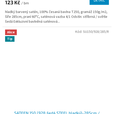
DETAIL
123 Kč
/ bm
hladký barvený satén, 100% česaná bavlna T250, gramáž 150g/m2,
šíře 285cm, praní 60°C, saténová vazba 4/1 Odstín: stříbrná / světle
šedá Exkluzivní bavlněná saténová...
Kód:
SU150/928/285/R
Akce
Tip
SATEEN 150 (928 šedá STEEL hladký)-285cm /