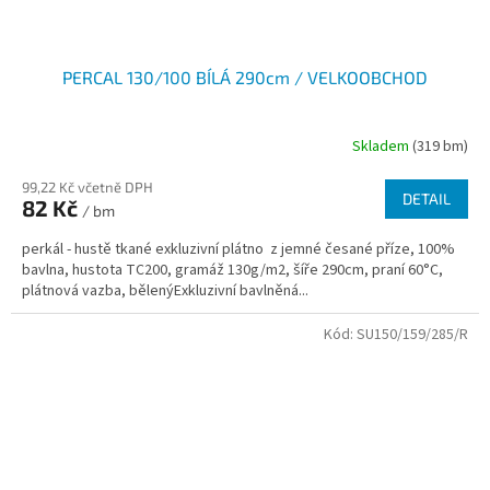
PERCAL 130/100 BÍLÁ 290cm / VELKOOBCHOD
Skladem
(319 bm)
99,22 Kč včetně DPH
DETAIL
82 Kč
/ bm
perkál - hustě tkané exkluzivní plátno z jemné česané příze, 100%
bavlna, hustota TC200, gramáž 130g/m2, šíře 290cm, praní 60°C,
plátnová vazba, bělenýExkluzivní bavlněná...
Kód:
SU150/159/285/R