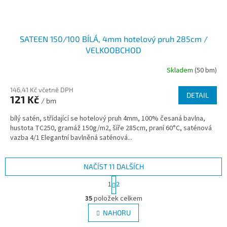
SATEEN 150/100 BÍLÁ, 4mm hotelový pruh 285cm /
VELKOOBCHOD
Skladem
(50 bm)
146,41 Kč včetně DPH
DETAIL
121 Kč
/ bm
bílý satén, střídající se hotelový pruh 4mm, 100% česaná bavlna,
hustota TC250, gramáž 150g/m2, šíře 285cm, praní 60°C, saténová
vazba 4/1 Elegantní bavlněná saténová...
NAČÍST 11 DALŠÍCH
S
1
2
t
O
r
35
položek celkem
v
á
l
NAHORU
n
á
k