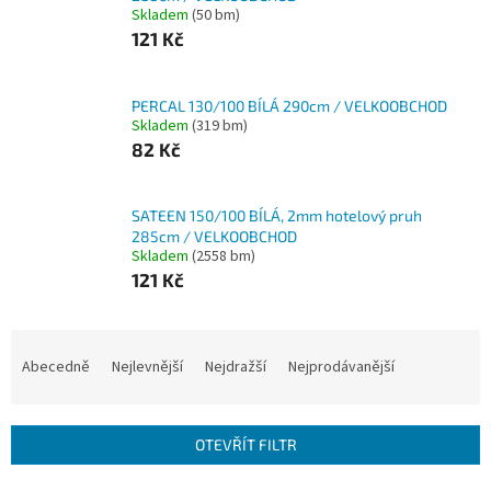
Skladem
(50 bm)
121 Kč
PERCAL 130/100 BÍLÁ 290cm / VELKOOBCHOD
Skladem
(319 bm)
82 Kč
SATEEN 150/100 BÍLÁ, 2mm hotelový pruh
285cm / VELKOOBCHOD
Skladem
(2558 bm)
121 Kč
Ř
a
Abecedně
Nejlevnější
Nejdražší
Nejprodávanější
z
e
n
OTEVŘÍT FILTR
í
p