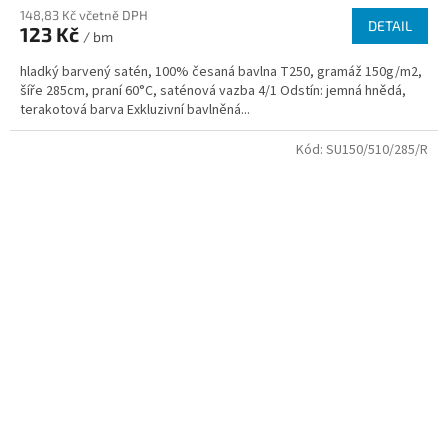
148,83 Kč včetně DPH
DETAIL
123 Kč
/ bm
hladký barvený satén, 100% česaná bavlna T250, gramáž 150g/m2,
šíře 285cm, praní 60°C, saténová vazba 4/1 Odstín: jemná hnědá,
terakotová barva Exkluzivní bavlněná...
Kód:
SU150/510/285/R