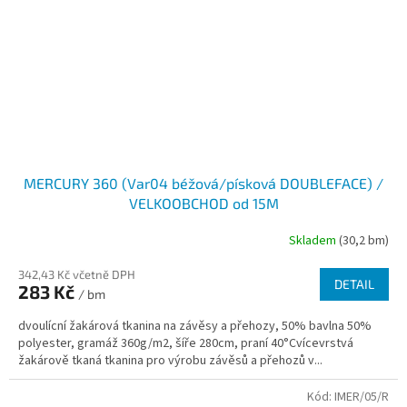
MERCURY 360 (Var04 béžová/písková DOUBLEFACE) /
VELKOOBCHOD od 15M
Skladem
(30,2 bm)
342,43 Kč včetně DPH
DETAIL
283 Kč
/ bm
dvoulícní žakárová tkanina na závěsy a přehozy, 50% bavlna 50%
polyester, gramáž 360g/m2, šíře 280cm, praní 40°Cvícevrstvá
žakárově tkaná tkanina pro výrobu závěsů a přehozů v...
Kód:
IMER/05/R