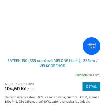
123 Kč
–14 %
SATEEN 150 (355 oranžová MELONE hladký)-285cm /
VELKOOBCHOD
Skladem
(981 bm)
126,57 Kč včetně DPH
DETAIL
104,60 Kč
/ bm
hladký barvený satén, 100% česaná bavlna, hustota TC250, gramáž
150g/m2, šíře 285cm, praní 60°C, saténová vazba 4/1 Odstín: