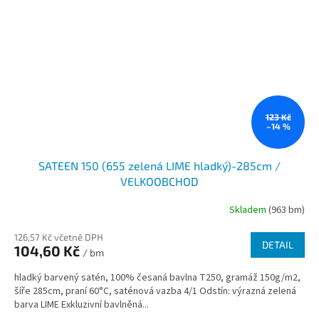
123 Kč
–14 %
SATEEN 150 (655 zelená LIME hladký)-285cm /
VELKOOBCHOD
Skladem
(963 bm)
126,57 Kč včetně DPH
DETAIL
104,60 Kč
/ bm
hladký barvený satén, 100% česaná bavlna T250, gramáž 150g/m2,
šíře 285cm, praní 60°C, saténová vazba 4/1 Odstín: výrazná zelená
barva LIME Exkluzivní bavlněná...