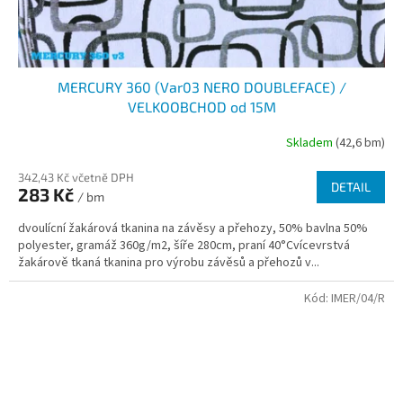
MERCURY 360 (Var03 NERO DOUBLEFACE) /
VELKOOBCHOD od 15M
Skladem
(42,6 bm)
342,43 Kč včetně DPH
DETAIL
283 Kč
/ bm
dvoulícní žakárová tkanina na závěsy a přehozy, 50% bavlna 50%
polyester, gramáž 360g/m2, šíře 280cm, praní 40°Cvícevrstvá
žakárově tkaná tkanina pro výrobu závěsů a přehozů v...
Kód:
IMER/04/R