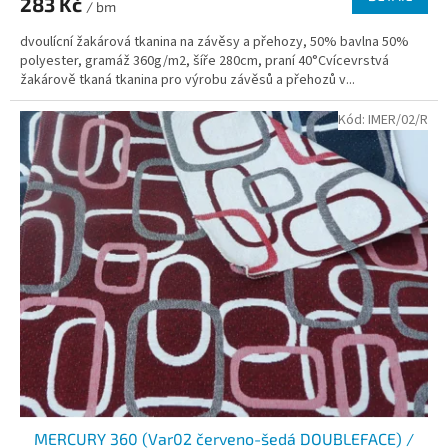
283 Kč
/ bm
dvoulícní žakárová tkanina na závěsy a přehozy, 50% bavlna 50%
polyester, gramáž 360g/m2, šíře 280cm, praní 40°Cvícevrstvá
žakárově tkaná tkanina pro výrobu závěsů a přehozů v...
Kód:
IMER/02/R
MERCURY 360 (Var02 červeno-šedá DOUBLEFACE) /