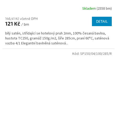
Skladem
(2558 bm)
146,41 Kč včetně DPH
DETAIL
121 Kč
/ bm
bílý satén, střídající se hotelový pruh 2mm, 100% česaná bavlna,
hustota TC250, gramáž 150g/m2, šíře 285cm, praní 60°C, saténová
vazba 4/1 Elegantní bavlněná saténová...
Kód:
SP150/04/100/285/R