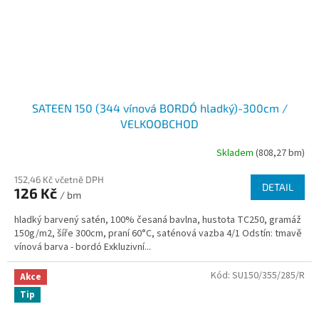
SATEEN 150 (344 vínová BORDÓ hladký)-300cm /
VELKOOBCHOD
Skladem
(808,27 bm)
152,46 Kč včetně DPH
DETAIL
126 Kč
/ bm
hladký barvený satén, 100% česaná bavlna, hustota TC250, gramáž
150g/m2, šíře 300cm, praní 60°C, saténová vazba 4/1 Odstín: tmavě
vínová barva - bordó Exkluzivní...
Kód:
SU150/355/285/R
Akce
Tip