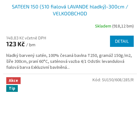
SATEEN 150 (510 fialová LAVANDE hladký)-300cm /
VELKOOBCHOD
Skladem
(918,12 bm)
148,83 Kč včetně DPH
DETAIL
123 Kč
/ bm
hladký barvený satén, 100% česaná bavlna T250, gramáž 150g/m2,
šíře 300cm, praní 60°C, saténová vazba 4/1 Odstín: levandulová
fialová barva Exkluzivní bavlněná...
Kód:
SU150/608/285/R
Akce
Tip