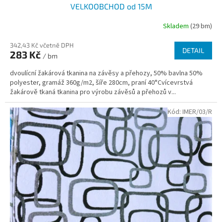
VELKOOBCHOD od 15M
Skladem
(29 bm)
342,43 Kč včetně DPH
DETAIL
283 Kč
/ bm
dvoulícní žakárová tkanina na závěsy a přehozy, 50% bavlna 50%
polyester, gramáž 360g/m2, šíře 280cm, praní 40°Cvícevrstvá
žakárově tkaná tkanina pro výrobu závěsů a přehozů v...
Kód:
IMER/03/R