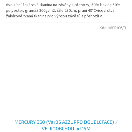
dvoulícní žakárová tkanina na závěsy a přehozy, 50% bavlna 50%
polyester, gramáž 360g/m2, šíře 280cm, praní 40°Cvícevrstvá
žakárově tkaná tkanina pro výrobu závěsů a přehozů v...
Kód:
IMER/06/R
MERCURY 360 (Var06 AZZURRO DOUBLEFACE) /
VELKOOBCHOD od 15M