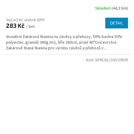
Skladem
(44,3 bm)
342,43 Kč včetně DPH
DETAIL
283 Kč
/ bm
dvoulícní žakárová tkanina na závěsy a přehozy, 50% bavlna 50%
polyester, gramáž 360g/m2, šíře 280cm, praní 40°Cvícevrstvá
žakárově tkaná tkanina pro výrobu závěsů a přehozů v...
Kód:
SP6C61/100/290/R