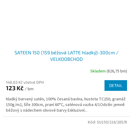
SATEEN 150 (159 béžová LATTE hladký)-300cm /
VELKOOBCHOD
Skladem
(826,75 bm)
148,83 Kč včetně DPH
DETAIL
123 Kč
/ bm
hladký barvený satén, 100% česaná bavlna, hustota TC250, gramáž
150g/m2, šíře 300cm, praní 60°C, saténová vazba 4/1Odstín: jemně
béžový s nádechem olivové barvy Exkluzivní...
Kód:
SU150/216/285/R