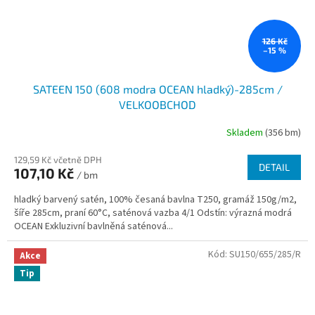
126 Kč
–15 %
SATEEN 150 (608 modra OCEAN hladký)-285cm /
VELKOOBCHOD
Skladem
(356 bm)
129,59 Kč včetně DPH
DETAIL
107,10 Kč
/ bm
hladký barvený satén, 100% česaná bavlna T250, gramáž 150g/m2,
šíře 285cm, praní 60°C, saténová vazba 4/1 Odstín: výrazná modrá
OCEAN Exkluzivní bavlněná saténová...
Kód:
SU150/655/285/R
Akce
Tip