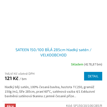
SATEEN 150/100 BÍLÁ 285cm hladký satén /
VELKOOBCHOD
Skladem
(4178,87 bm)
146,41 Kč včetně DPH
DETAIL
121 Kč
/ bm
hladký bílý satén, 100% česaná bavlna, hustota TC250, gramáž
150g/m2, šíře 285cm, praní 60°C, saténová vazba 4/1 Exkluzivní
bavlněná saténová tkanina z jemné česané příze...
Kód:
SP150/20/100/285/R
Akce