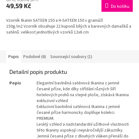
49,59 Kč
Do košíku
A
Vzorník tkanin SATEEN 150 a H-SATEEN 150 v gramáží
150g/m2 Vzorník obsahuje 22 kuponů bílých a barevných damašků a
saténů. velikost jednotlivých vzorků 12x6 cm
Popis
Podobné (6)
Související soubory (1)
Detailní popis produktu
Popis
Elegantní bavlněná saténová tkanina z jemné
česané příze, kde díky střídání různých šíří
hotelových pruhů na stejné ploše, získává tkanina
exkluzivní vzhled
Exkluzivní bavlněná saténová tkanina z jemné
česané příze harmonicky doplňuje kolekci
PREMIUM.
Lesklý vzhled a nadstandardní užitkové vlastnosti
této tkaniny uspokojí i nejnáročnější zákazníky.
Jemná česaná příze z dlouhých vláken přenáší do