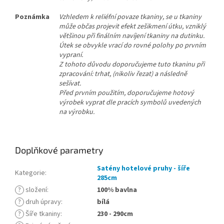
Poznámka
Vzhledem k reliéfní povaze tkaniny, se u tkaniny
může občas projevit efekt zešikmení útku, vzniklý
většinou při finálním navíjení tkaniny na dutinku.
Útek se obvykle vrací do rovné polohy po prvním
vypraní.
Z tohoto důvodu doporučujeme tuto tkaninu při
zpracování: trhat, (nikoliv řezat) a následně
sešívat.
Před prvním použitím, doporučujeme hotový
výrobek vyprat dle pracích symbolů uvedených
na výrobku.
Doplňkové parametry
Satény hotelové pruhy - šíře
Kategorie
:
285cm
?
složení
:
100% bavlna
?
druh úpravy
:
bílá
?
Šíře tkaniny
:
230 - 290cm