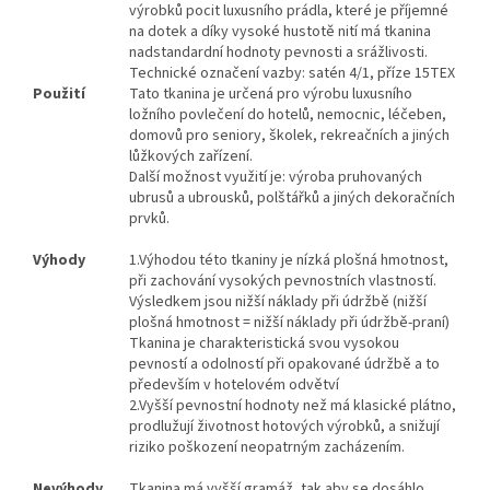
výrobků pocit luxusního prádla, které je příjemné
na dotek a díky vysoké hustotě nití má tkanina
nadstandardní hodnoty pevnosti a srážlivosti.
Technické označení vazby: satén 4/1, příze 15TEX
Použití
Tato tkanina je určená pro výrobu luxusního
ložního povlečení do hotelů, nemocnic, léčeben,
domovů pro seniory, školek, rekreačních a jiných
lůžkových zařízení.
Další možnost využití je: výroba pruhovaných
ubrusů a ubrousků, polštářků a jiných dekoračních
prvků.
Výhody
1.
Výhodou této tkaniny je nízká plošná hmotnost,
při zachování vysokých pevnostních vlastností.
Výsledkem jsou nižší náklady při údržbě (nižší
plošná hmotnost = nižší náklady při údržbě-praní)
Tkanina je charakteristická svou vysokou
pevností a odolností při opakované údržbě a to
především v hotelovém odvětví
2.Vyšší pevnostní hodnoty než má klasické plátno,
prodlužují životnost hotových výrobků, a snižují
riziko poškození neopatrným zacházením.
Nevýhody
Tkanina má vyšší gramáž, tak aby se dosáhlo