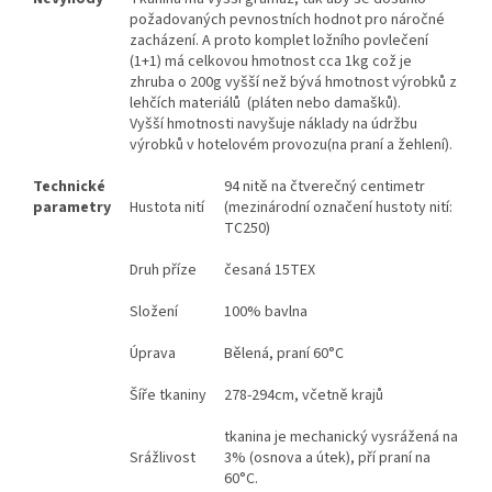
požadovaných pevnostních hodnot pro náročné
zacházení. A proto komplet ložního povlečení
(1+1) má celkovou hmotnost cca 1kg což je
zhruba o 200g vyšší než bývá hmotnost výrobků z
lehčích materiálů (pláten nebo damašků).
Vyšší hmotnosti navyšuje náklady na údržbu
výrobků v hotelovém provozu(na praní a žehlení).
Technické
94 nitě na čtverečný centimetr
parametry
Hustota nití
(mezinárodní označení hustoty nití:
TC250)
Druh příze
česaná 15TEX
Složení
100% bavlna
Úprava
Bělená, praní 60°C
Šíře tkaniny
278-294cm, včetně krajů
tkanina je mechanický vysrážená na
Srážlivost
3% (osnova a útek), pří praní na
60°C.