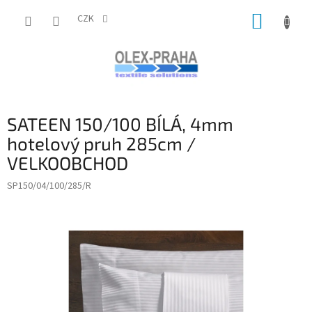
Přejít
NÁKUP
na
CZK
obsah
KOŠÍK
SATEEN 150/100 BÍLÁ, 4mm
hotelový pruh 285cm /
VELKOOBCHOD
SP150/04/100/285/R