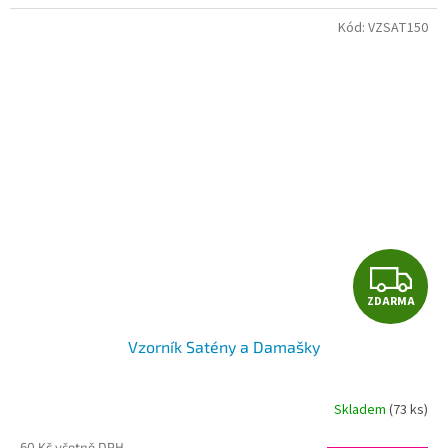
Kód:
VZSAT150
Z
ZDARMA
D
Vzorník Satény a Damašky
A
R
Skladem
(73 ks)
M
60 Kč včetně DPH