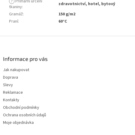
?
Primární určení
zdravotnictví, hotel, bytový
tkaniny
:
Gramáž
:
150 g/m2
Praní
:
60°C
Z
á
p
a
Informace pro vás
t
Jak nakupovat
í
Doprava
Slevy
Reklamace
Kontakty
Obchodní podmínky
Ochrana osobních údajů
Moje objednávka