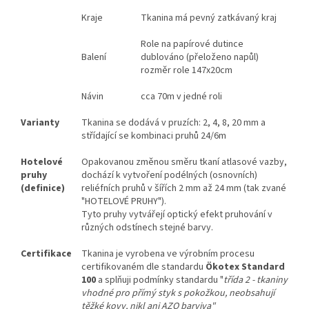
Kraje
Tkanina má pevný zatkávaný kraj
Role na papírové dutince
Balení
dublováno (přeloženo napůl)
rozměr role 147x20cm
Návin
cca 70m v jedné roli
Varianty
Tkanina se dodává v pruzích: 2, 4, 8, 20 mm a
střídající se kombinaci pruhů 24/6m
Hotelové
Opakovanou změnou směru tkaní atlasové vazby,
pruhy
dochází k vytvoření podélných (osnovních)
(definice)
reliéfních pruhů v šířích 2 mm až 24 mm (tak zvané
"HOTELOVÉ PRUHY").
Tyto pruhy vytvářejí optický efekt pruhování v
různých odstínech stejné barvy.
Certifikace
Tkanina je vyrobena ve výrobním procesu
certifikovaném dle standardu
Ökotex Standard
100
a splňuji podmínky standardu "
třída 2 - tkaniny
vhodné pro přímý styk s pokožkou, neobsahují
těžké kovy, nikl ani AZO barviva"