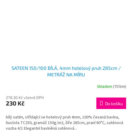
SATEEN 150/100 BÍLÁ, 4mm hotelový pruh 285cm /
METRÁŽ NA MÍRU
Skladem
(70 bm)
278,30 Kč včetně DPH
230 Kč
Do košíku
bílý satén, střídající se hotelový pruh 4mm, 100% česaná bavlna,
hustota TC250, gramáž 150g/m2, šíře 285cm, praní 60°C, saténová
vazba 4/1 Elegantní bavlněná saténová...