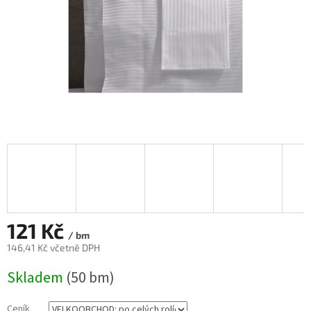
121 Kč
/ bm
146,41 Kč včetně DPH
Měrná
Skladem
(50 bm)
cena:
Ceník