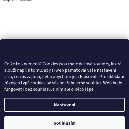
Moje objednávka
Můžeme si u vás uložit cookies?
Co že to znamená? Cookies jsou malé datové soubory, které
slouží např. k tomu, aby si web pamatoval vaše nastavení
a to, co vás zajímá, nebo abychom jej zlepšovali. Pro ukládání
různých typů cookies od vás potřebujeme souhlas. Web bude
fungovat i bez souhlasu, s ním ale o něco lépe
Nastavení
Vytvořil Shoptet
Souhlasím
Copyright 2026
LÁTKY OLEX PRAHA
. Všechna práva vyhrazena.