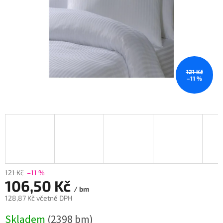
121 Kč
–11 %
121 Kč
–11 %
106,50 Kč
/ bm
128,87 Kč včetně DPH
Měrná
Skladem
(2398 bm)
cena: