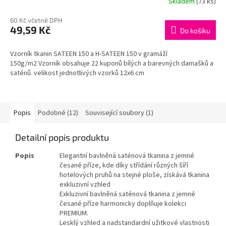
Skladem
(73 ks)
M
60 Kč včetně DPH
49,59 Kč
Do košíku
A
Vzorník tkanin SATEEN 150 a H-SATEEN 150 v gramáží
150g/m2 Vzorník obsahuje 22 kuponů bílých a barevných damašků a
saténů. velikost jednotlivých vzorků 12x6 cm
Popis
Podobné (12)
Související soubory (1)
Detailní popis produktu
Popis
Elegantní bavlněná saténová tkanina z jemné
česané příze, kde díky střídání různých šíří
hotelových pruhů na stejné ploše, získává tkanina
exkluzivní vzhled
Exkluzivní bavlněná saténová tkanina z jemné
česané příze harmonicky doplňuje kolekci
PREMIUM.
Lesklý vzhled a nadstandardní užitkové vlastnosti