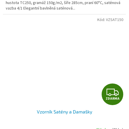
hustota TC250, gramáž 150g/m2, šíře 285cm, praní 60°C, saténová
vazba 4/1 Elegantní bavlněná saténová...
Kód:
VZSAT150
Z
ZDARMA
D
Vzorník Satény a Damašky
A
R