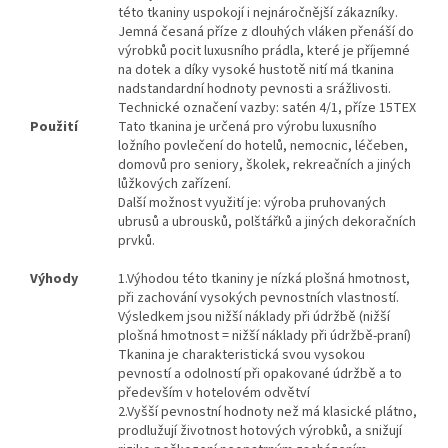
této tkaniny uspokojí i nejnáročnější zákazníky.
Jemná česaná příze z dlouhých vláken přenáší do
výrobků pocit luxusního prádla, které je příjemné
na dotek a díky vysoké hustotě nití má tkanina
nadstandardní hodnoty pevnosti a srážlivosti.
Technické označení vazby: satén 4/1, příze 15TEX
Použití
Tato tkanina je určená pro výrobu luxusního
ložního povlečení do hotelů, nemocnic, léčeben,
domovů pro seniory, školek, rekreačních a jiných
lůžkových zařízení.
Další možnost využití je: výroba pruhovaných
ubrusů a ubrousků, polštářků a jiných dekoračních
prvků.
Výhody
1.
Výhodou této tkaniny je nízká plošná hmotnost,
při zachování vysokých pevnostních vlastností.
Výsledkem jsou nižší náklady při údržbě (nižší
plošná hmotnost = nižší náklady při údržbě-praní)
Tkanina je charakteristická svou vysokou
pevností a odolností při opakované údržbě a to
především v hotelovém odvětví
2.Vyšší pevnostní hodnoty než má klasické plátno,
prodlužují životnost hotových výrobků, a snižují