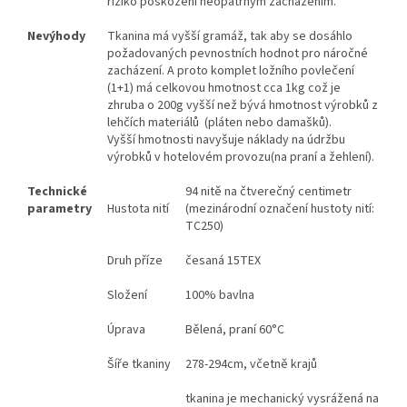
riziko poškození neopatrným zacházením.
Nevýhody
Tkanina má vyšší gramáž, tak aby se dosáhlo
požadovaných pevnostních hodnot pro náročné
zacházení. A proto komplet ložního povlečení
(1+1) má celkovou hmotnost cca 1kg což je
zhruba o 200g vyšší než bývá hmotnost výrobků z
lehčích materiálů (pláten nebo damašků).
Vyšší hmotnosti navyšuje náklady na údržbu
výrobků v hotelovém provozu(na praní a žehlení).
Technické
94 nitě na čtverečný centimetr
parametry
Hustota nití
(mezinárodní označení hustoty nití:
TC250)
Druh příze
česaná 15TEX
Složení
100% bavlna
Úprava
Bělená, praní 60°C
Šíře tkaniny
278-294cm, včetně krajů
tkanina je mechanický vysrážená na