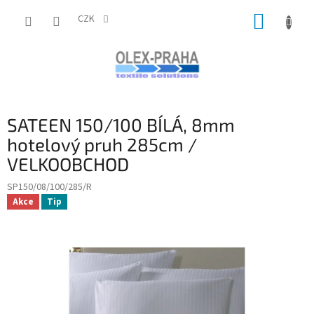
Přejít
NÁKUP
na
CZK
obsah
KOŠÍK
SATEEN 150/100 BÍLÁ, 8mm
hotelový pruh 285cm /
VELKOOBCHOD
SP150/08/100/285/R
Akce
Tip