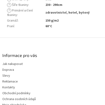
?
Šíře tkaniny
:
230 - 290cm
?
Primární určení
zdravotnictví, hotel, bytový
tkaniny
:
Gramáž
:
150 g/m2
Praní
:
60°C
Z
á
p
a
Informace pro vás
t
Jak nakupovat
í
Doprava
Slevy
Reklamace
Kontakty
Obchodní podmínky
Ochrana osobních údajů