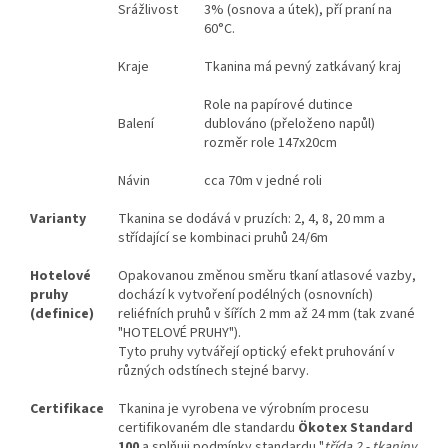
Srážlivost
3% (osnova a útek), pří praní na
60°C.
Kraje
Tkanina má pevný zatkávaný kraj
Role na papírové dutince
Balení
dublováno (přeloženo napůl)
rozměr role 147x20cm
Návin
cca 70m v jedné roli
Varianty
Tkanina se dodává v pruzích: 2, 4, 8, 20 mm a
střídající se kombinaci pruhů 24/6m
Hotelové
Opakovanou změnou směru tkaní atlasové vazby,
pruhy
dochází k vytvoření podélných (osnovních)
(definice)
reliéfních pruhů v šířích 2 mm až 24 mm (tak zvané
"HOTELOVÉ PRUHY").
Tyto pruhy vytvářejí optický efekt pruhování v
různých odstínech stejné barvy.
Certifikace
Tkanina je vyrobena ve výrobním procesu
certifikovaném dle standardu
Ökotex Standard
100
a splňuji podmínky standardu "
třída 2 - tkaniny