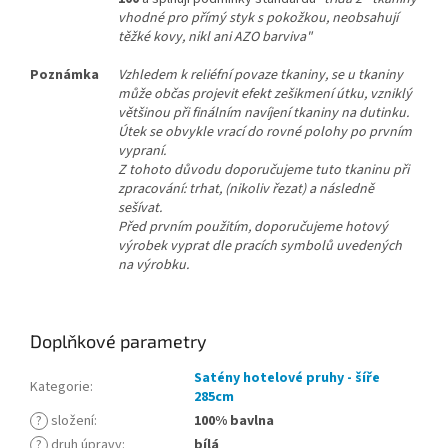
vhodné pro přímý styk s pokožkou, neobsahují
těžké kovy, nikl ani AZO barviva"
Poznámka
Vzhledem k reliéfní povaze tkaniny, se u tkaniny
může občas projevit efekt zešikmení útku, vzniklý
většinou při finálním navíjení tkaniny na dutinku.
Útek se obvykle vrací do rovné polohy po prvním
vypraní.
Z tohoto důvodu doporučujeme tuto tkaninu při
zpracování: trhat, (nikoliv řezat) a následně
sešívat.
Před prvním použitím, doporučujeme hotový
výrobek vyprat dle pracích symbolů uvedených
na výrobku.
Doplňkové parametry
Satény hotelové pruhy - šíře
Kategorie
:
285cm
?
složení
:
100% bavlna
?
druh úpravy
:
bílá