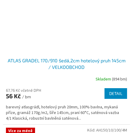
ATLAS GRADEL 170/910 šedá,2cm hotelový pruh 145cm
/ VELKOOBCHOD
Skladem
(894 bm)
67,76 Kč včetně DPH
DETAIL
56 Kč
/ bm
barevný atlasgrádl, hotelový pruh 20mm, 100% bavlna, mykaná
příze, gramáž 170g/m2, šíře 145cm, praní 60°C, saténová vazba
4/1 Klasická, robustní bavlněná saténová...
Kód:
AH150/10/100/4M
Více za méně