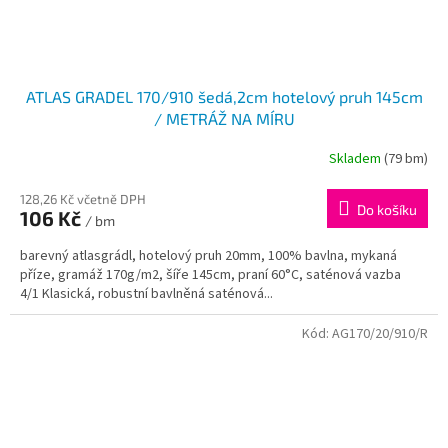
ATLAS GRADEL 170/910 šedá,2cm hotelový pruh 145cm
/ METRÁŽ NA MÍRU
Skladem
(79 bm)
128,26 Kč včetně DPH
Do košíku
106 Kč
/ bm
barevný atlasgrádl, hotelový pruh 20mm, 100% bavlna, mykaná
příze, gramáž 170g/m2, šíře 145cm, praní 60°C, saténová vazba
4/1 Klasická, robustní bavlněná saténová...
Kód:
AG170/20/910/R