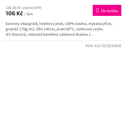
128,26 Kč včetně DPH
Do košíku
106 Kč
/ bm
barevný atlasgrádl, hotelový pruh, 100% bavlna, mykaná příze,
gramáž 170g/m2, šíře 145cm, praní 60°C, saténová vazba
4/1 Klasická, robustní bavlněná saténová tkanina z...
Kód:
AG170/20/160/R