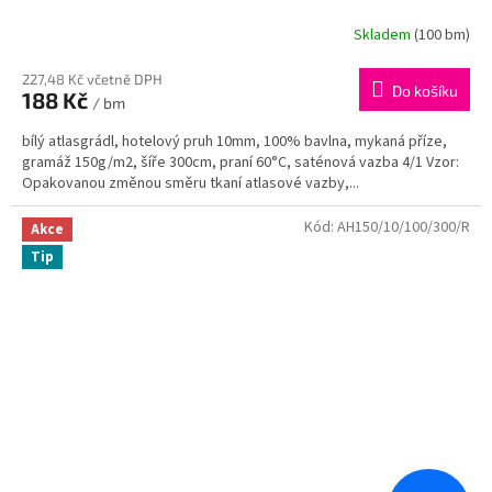
Skladem
(100 bm)
227,48 Kč včetně DPH
Do košíku
188 Kč
/ bm
bílý atlasgrádl, hotelový pruh 10mm, 100% bavlna, mykaná příze,
gramáž 150g/m2, šíře 300cm, praní 60°C, saténová vazba 4/1 Vzor:
Opakovanou změnou směru tkaní atlasové vazby,...
Kód:
AH150/10/100/300/R
Akce
Tip