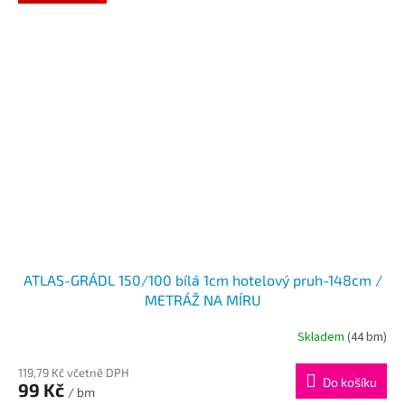
ATLAS-GRÁDL 150/100 bílá 1cm hotelový pruh-148cm /
METRÁŽ NA MÍRU
Skladem
(44 bm)
119,79 Kč včetně DPH
Do košíku
99 Kč
/ bm