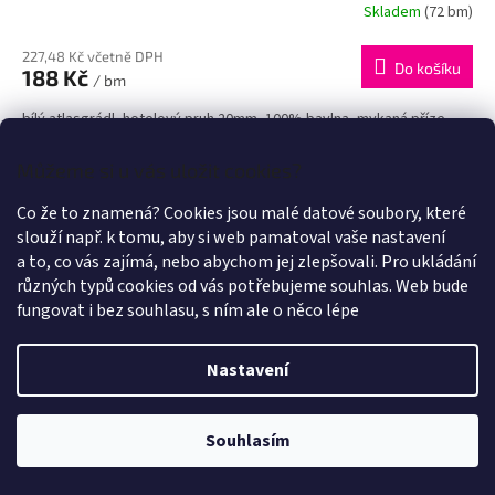
Skladem
(72 bm)
227,48 Kč včetně DPH
Do košíku
188 Kč
/ bm
bílý atlasgrádl, hotelový pruh 20mm, 100% bavlna, mykaná příze,
gramáž 150g/m2, šíře 300cm, praní 60°C, saténová vazba 4/1 Vzor:
Opakovanou změnou směru tkaní atlasové vazby,...
Můžeme si u vás uložit cookies?
Co že to znamená? Cookies jsou malé datové soubory, které
NAČÍST 24 DALŠÍCH
slouží např. k tomu, aby si web pamatoval vaše nastavení
S
a to, co vás zajímá, nebo abychom jej zlepšovali. Pro ukládání
1
19
t
O
různých typů cookies od vás potřebujeme souhlas. Web bude
r
435
položek celkem
v
á
fungovat i bez souhlasu, s ním ale o něco lépe
l
NAHORU
n
á
k
d
o
Nastavení
v
a
á
c
n
í
Souhlasím
í
p
r
v