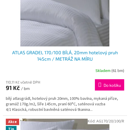
o
d
u
k
t
ů
ATLAS GRADEL 170/100 BÍLÁ, 20mm hotelový pruh
145cm / METRÁŽ NA MÍRU
Skladem
(61 bm)
110,11 Kč včetně DPH
Do košíku
91 Kč
/ bm
bílý atlasgrádl, hotelový pruh 20mm, 100% bavlna, mykaná příze,
gramáž 170g/m2, šíře 145cm, praní 60°C, saténová vazba
4/1 Klasická, robustní bavlněná saténová tkanina...
Kód:
AG170/20/100/R
Akce
Tip