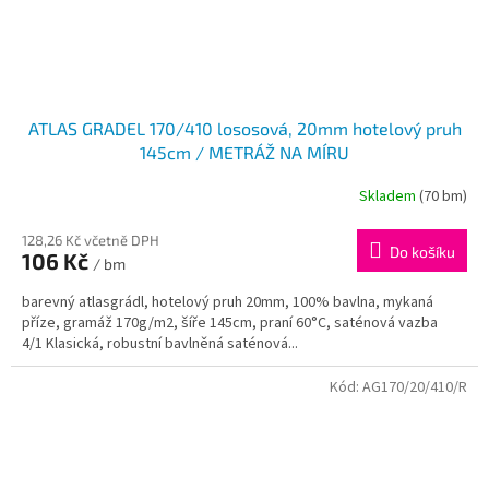
ATLAS GRADEL 170/410 lososová, 20mm hotelový pruh
145cm / METRÁŽ NA MÍRU
Skladem
(70 bm)
128,26 Kč včetně DPH
Do košíku
106 Kč
/ bm
barevný atlasgrádl, hotelový pruh 20mm, 100% bavlna, mykaná
příze, gramáž 170g/m2, šíře 145cm, praní 60°C, saténová vazba
4/1 Klasická, robustní bavlněná saténová...
Kód:
AG170/20/410/R