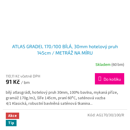
ATLAS GRADEL 170/100 BÍLÁ, 30mm hotelový pruh
145cm / METRÁŽ NA MÍRU
Skladem
(60 bm)
110,11 Kč včetně DPH
Do košíku
91 Kč
/ bm
bílý atlasgrádl, hotelový pruh 30mm, 100% bavlna, mykaná příze,
gramáž 170g/m2, šíře 145cm, praní 60°C, saténová vazba
4/1 Klasická, robustní bavlněná saténová tkanina...
Kód:
AG170/30/100/R
Akce
Tip