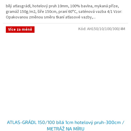
bílý atlasgrádl, hotelový pruh 10mm, 100% bavlna, mykaná příze,
gramáž 150g/m2, šíře 150cm, praní 60°C, saténová vazba 4/1 Vzor:
Opakovanou změnou směru tkaní atlasové vazby,...
Kód:
AH150/10/100/300/4M
Více za méně
ATLAS-GRÁDL 150/100 bílá 1cm hotelový pruh-300cm /
METRÁŽ NA MÍRU