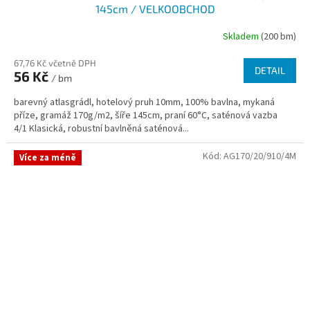
145cm / VELKOOBCHOD
Skladem
(200 bm)
67,76 Kč včetně DPH
DETAIL
56 Kč
/ bm
barevný atlasgrádl, hotelový pruh 10mm, 100% bavlna, mykaná
příze, gramáž 170g/m2, šíře 145cm, praní 60°C, saténová vazba
4/1 Klasická, robustní bavlněná saténová...
Kód:
AG170/20/910/4M
Více za méně