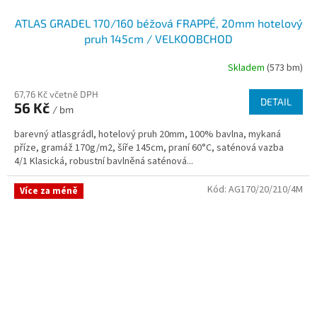
ATLAS GRADEL 170/160 béžová FRAPPÉ, 20mm hotelový
pruh 145cm / VELKOOBCHOD
Skladem
(573 bm)
67,76 Kč včetně DPH
DETAIL
56 Kč
/ bm
barevný atlasgrádl, hotelový pruh 20mm, 100% bavlna, mykaná
příze, gramáž 170g/m2, šíře 145cm, praní 60°C, saténová vazba
4/1 Klasická, robustní bavlněná saténová...
Kód:
AG170/20/210/4M
Více za méně