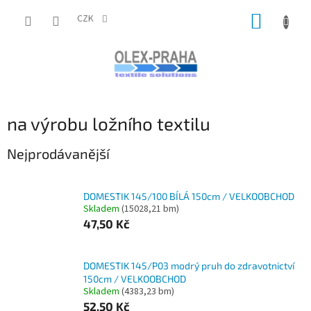
Přejít
NÁKUP
na
CZK
obsah
KOŠÍK
na výrobu ložního textilu
Nejprodávanější
DOMESTIK 145/100 BÍLÁ 150cm / VELKOOBCHOD
Skladem
(15028,21 bm)
47,50 Kč
DOMESTIK 145/P03 modrý pruh do zdravotnictví
150cm / VELKOOBCHOD
Skladem
(4383,23 bm)
52,50 Kč