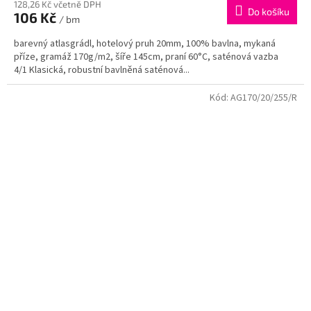
128,26 Kč včetně DPH
Do košíku
106 Kč
/ bm
barevný atlasgrádl, hotelový pruh 20mm, 100% bavlna, mykaná
příze, gramáž 170g/m2, šíře 145cm, praní 60°C, saténová vazba
4/1 Klasická, robustní bavlněná saténová...
Kód:
AG170/20/255/R