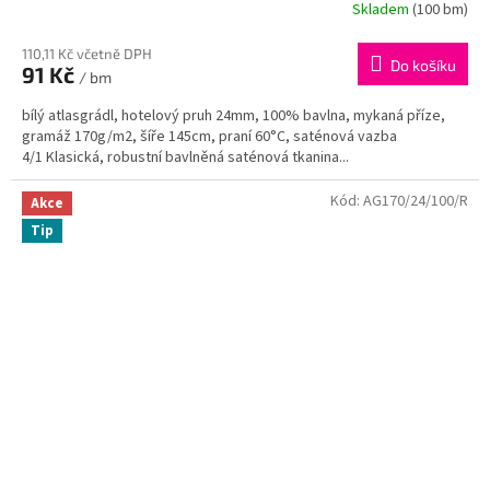
Skladem
(100 bm)
110,11 Kč včetně DPH
Do košíku
91 Kč
/ bm
bílý atlasgrádl, hotelový pruh 24mm, 100% bavlna, mykaná příze,
gramáž 170g/m2, šíře 145cm, praní 60°C, saténová vazba
4/1 Klasická, robustní bavlněná saténová tkanina...
Kód:
AG170/24/100/R
Akce
Tip