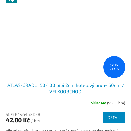
52 Kč
–17 %
ATLAS-GRÁDL 150/100 bílá 2cm hotelový pruh-150cm /
VELKOOBCHOD
Skladem
(596,5 bm)
51,79 Kč včetně DPH
DETAIL
42,80 Kč
/ bm
bílý atlasgrádl, hotelový pruh 2cm (21mm), 100% bavlna, mykaná