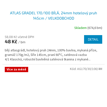
ATLAS GRADEL 170/100 BÍLÁ, 24mm hotelový pruh
145cm / VELKOOBCHOD
Skladem
(674,6 bm)
58,08 Kč včetně DPH
DETAIL
48 Kč
/ bm
bílý atlasgrádl, hotelový pruh 24mm, 100% bavlna, mykaná příze,
gramáž 170g/m2, šíře 145cm, praní 60°C, saténová vazba
4/1 Klasická, robustní bavlněná saténová tkanina z mykané...
Kód:
AG170/30/100/4M
Více za méně