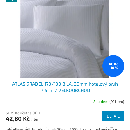
48 Kč
–10 %
ATLAS GRADEL 170/100 BÍLÁ, 20mm hotelový pruh
145cm / VELKOOBCHOD
Skladem
(981 bm)
51,79 Kč včetně DPH
DETAIL
42,80 Kč
/ bm
bílý atlasgrádl, hotelový pruh 20mm, 100% bavlna, mykaná příze,