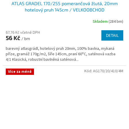
ATLAS GRADEL 170/255 pomerančová žlutá, 20mm
hotelový pruh 145cm / VELKOOBCHOD
Skladem
(284 bm)
67,76 Kč včetně DPH
DETAIL
56 Kč
/ bm
barevný atlasgrádl, hotelový pruh 20mm, 100% bavlna, mykaná
příze, gramáž 170g/m2, šíře 145cm, praní 60°C, saténová vazba
4/1 Klasická, robustní bavlněná saténová...
Kód:
AG170/20/410/4M
Více za méně