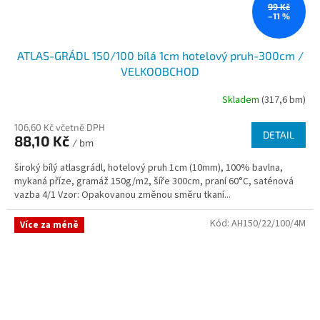
99 Kč
–11 %
ATLAS-GRÁDL 150/100 bílá 1cm hotelový pruh-300cm /
VELKOOBCHOD
Skladem
(317,6 bm)
106,60 Kč včetně DPH
DETAIL
88,10 Kč
/ bm
široký bílý atlasgrádl, hotelový pruh 1cm (10mm), 100% bavlna,
mykaná příze, gramáž 150g/m2, šíře 300cm, praní 60°C, saténová
vazba 4/1 Vzor: Opakovanou změnou směru tkaní...
Kód:
AH150/22/100/4M
Více za méně