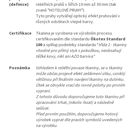
(definice)
reliéfních pruhů v šířích 10 mm až 30 mm (tak
zvané "HOTELOVÉ PRUHY").
Tyto pruhy vytvářejí optický efekt pruhování v
různých odstínech stejné barvy.
Certifikace
Tkanina je vyrobena ve výrobním procesu
certifikovaném dle standardu
Ökotex Standard
100
a splňuji podmínky standardu "
třída 2 - tkaniny
vhodné pro přímý styk s pokožkou, neobsahují
těžké kovy, nikl ani AZO barviva"
Poznámka
Vzhledem k reliéfní povaze tkaniny, se u tkaniny
může občas projevit efekt zešikmení útku, vzniklý
většinou při finálním navíjení tkaniny na dutinku.
Útek se obvykle vrací do rovné polohy po prvním
vypraní.
Z tohoto důvodu doporučujeme tuto tkaninu při
zpracování: trhat, (nikoliv řezat) a následně
sešívat.
Před prvním použitím, doporučujeme hotový
výrobek vyprat dle pracích symbolů uvedených
na výrobku.