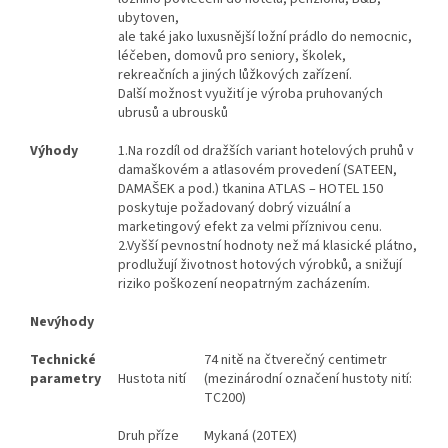
ubytoven,
ale také jako luxusnější ložní prádlo do nemocnic,
léčeben, domovů pro seniory, školek,
rekreačních a jiných lůžkových zařízení.
Další možnost využití je výroba pruhovaných
ubrusů a ubrousků
Výhody
1.Na rozdíl od dražších variant hotelových pruhů v
damaškovém a atlasovém provedení (SATEEN,
DAMAŠEK a pod.) tkanina ATLAS – HOTEL 150
poskytuje požadovaný dobrý vizuální a
marketingový efekt za velmi příznivou cenu.
2.Vyšší pevnostní hodnoty než má klasické plátno,
prodlužují životnost hotových výrobků, a snižují
riziko poškození neopatrným zacházením.
Nevýhody
Technické
74 nitě na čtverečný centimetr
parametry
Hustota nití
(mezinárodní označení hustoty nití:
TC200)
Druh příze
Mykaná (20TEX)