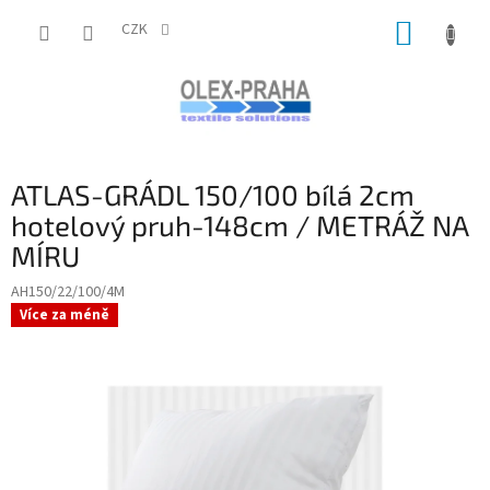
Přejít
NÁKUP
na
CZK
obsah
KOŠÍK
ATLAS-GRÁDL 150/100 bílá 2cm
hotelový pruh-148cm / METRÁŽ NA
MÍRU
AH150/22/100/4M
Více za méně