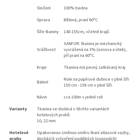
Složení
100% bavlna
Úprava
Bělená, praní 60°C
Šíře tkaniny
148-155cm, včetně krajů
SANFOR: tkanina je mechanický
Srážlivost
vysrážená na 3% (osnova a útek),
pří praní na 60°C.
Kraje
Tkanina má pevný zatkávaný kraj
Role na papírové dutince v plné šíři
Balení
150 cm - 158 cm v plné šíři.
Návin
cca 100m v jedné roli
Varianty
Tkanina se dodává v těchto variantách
hotelových pruhů:
10, 22 mm.
Hotelové
Opakovanou změnou směru tkaní atlasové vazby,
pruhy
dochází k vytvoření podélných (osnovních)