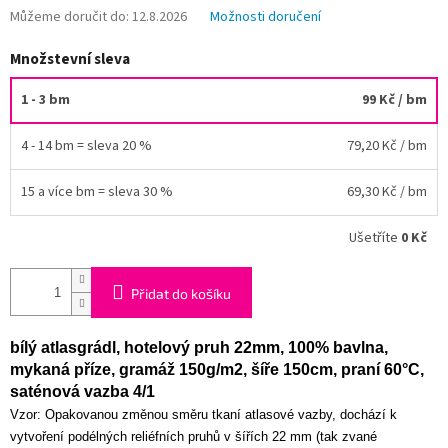
Můžeme doručit do:
12.8.2026
Možnosti doručení
Množstevní sleva
1 - 3 bm
99 Kč
/ bm
4 - 14 bm = sleva 20 %
79,20 Kč
/ bm
15 a více bm = sleva 30 %
69,30 Kč
/ bm
Ušetříte
0 Kč
Přidat do košíku
bílý atlasgrádl, hotelový pruh 22mm, 100% bavlna,
mykaná příze, gramáž 150g/m2, šíře 150cm, praní 60°C,
saténová vazba 4/1
Vzor: Opakovanou změnou směru tkaní atlasové vazby, dochází k
vytvoření podélných reliéfních pruhů v šířích 22 mm (tak zvané