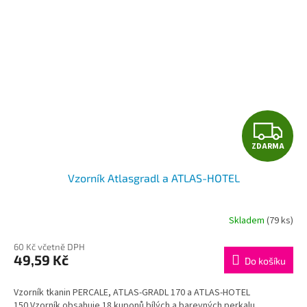
Z
ZDARMA
D
Vzorník Atlasgradl a ATLAS-HOTEL
A
R
Skladem
(79 ks)
M
60 Kč včetně DPH
49,59 Kč
Do košíku
A
Vzorník tkanin PERCALE, ATLAS-GRADL 170 a ATLAS-HOTEL
150 Vzorník obsahuje 18 kuponů bílých a barevných perkalu,