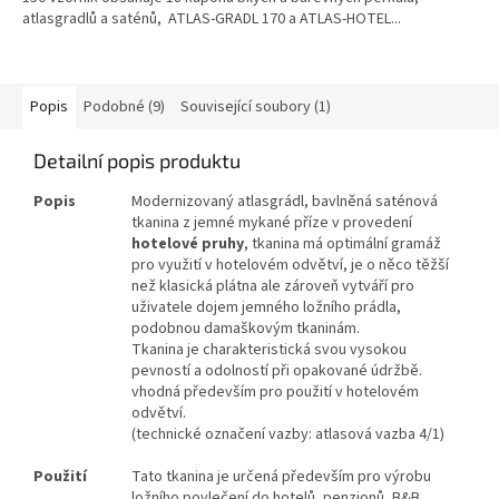
atlasgradlů a saténů, ATLAS-GRADL 170 a ATLAS-HOTEL...
Popis
Podobné (9)
Související soubory (1)
Detailní popis produktu
Popis
Modernizovaný atlasgrádl, bavlněná saténová
tkanina z jemné mykané příze v provedení
hotelové pruhy
, tkanina má optimální gramáž
pro využití v hotelovém odvětví, je o něco těžší
než klasická plátna ale zároveň vytváří pro
uživatele dojem jemného ložního prádla,
podobnou damaškovým tkaninám.
Tkanina je charakteristická svou vysokou
pevností a odolností při opakované údržbě.
vhodná především pro použití v hotelovém
odvětví.
(technické označení vazby: atlasová vazba 4/1)
Použití
Tato tkanina je určená především pro výrobu
ložního povlečení do hotelů, penzionů, B&B,