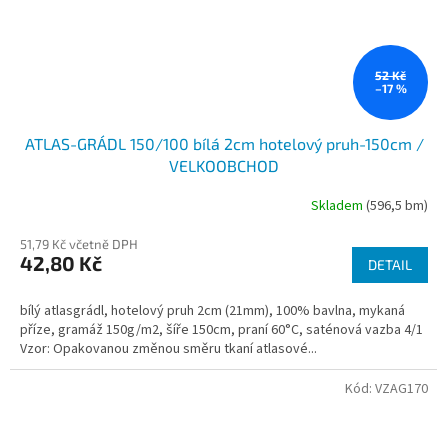
52 Kč
–17 %
ATLAS-GRÁDL 150/100 bílá 2cm hotelový pruh-150cm /
VELKOOBCHOD
Skladem
(596,5 bm)
51,79 Kč včetně DPH
42,80 Kč
DETAIL
bílý atlasgrádl, hotelový pruh 2cm (21mm), 100% bavlna, mykaná
příze, gramáž 150g/m2, šíře 150cm, praní 60°C, saténová vazba 4/1
Vzor: Opakovanou změnou směru tkaní atlasové...
Kód:
VZAG170