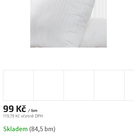
99 Kč
/ bm
119,79 Kč včetně DPH
Měrná
Skladem
(84,5 bm)
cena: