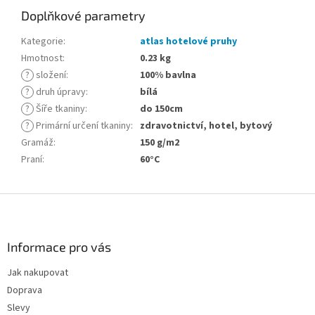
Doplňkové parametry
Kategorie
:
atlas hotelové pruhy
Hmotnost
:
0.23 kg
?
složení
:
100% bavlna
?
druh úpravy
:
bílá
?
Šíře tkaniny
:
do 150cm
?
Primární určení tkaniny
:
zdravotnictví, hotel, bytový
Gramáž
:
150 g/m2
Praní
:
60°C
Z
á
p
a
Informace pro vás
t
Jak nakupovat
í
Doprava
Slevy