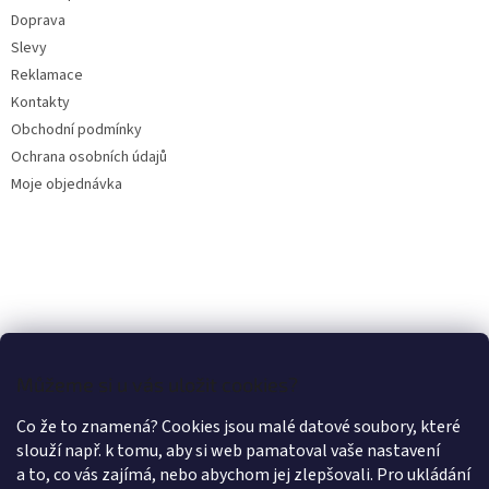
í
Doprava
Slevy
Reklamace
Kontakty
Obchodní podmínky
Ochrana osobních údajů
Moje objednávka
Můžeme si u vás uložit cookies?
Co že to znamená? Cookies jsou malé datové soubory, které
slouží např. k tomu, aby si web pamatoval vaše nastavení
a to, co vás zajímá, nebo abychom jej zlepšovali. Pro ukládání