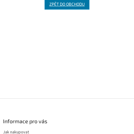
ZPĚT DO OBCHODU
Z
á
p
a
Informace pro vás
t
Jak nakupovat