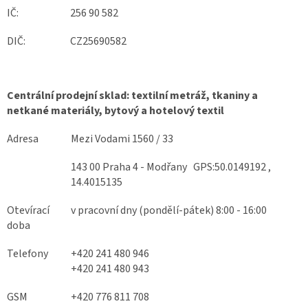
IČ:
256 90 582
DIČ:
CZ25690582
Centrální prodejní sklad: textilní metráž, tkaniny a
netkané materiály, bytový a hotelový textil
Adresa
Mezi Vodami 1560 / 33
143 00 Praha 4 - Modřany GPS:50.0149192 ,
14.4015135
Otevírací
v pracovní dny (pondělí-pátek) 8:00 - 16:00
doba
Telefony
+420 241 480 946
+420 241 480 943
GSM
+420 776 811 708