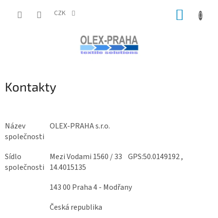
Přejít
NÁKUP
na
CZK
obsah
KOŠÍK
Kontakty
Název
OLEX-PRAHA s.r.o.
společnosti
Sídlo
Mezi Vodami 1560 / 33 GPS:50.0149192 ,
společnosti
14.4015135
143 00 Praha 4 - Modřany
Česká republika