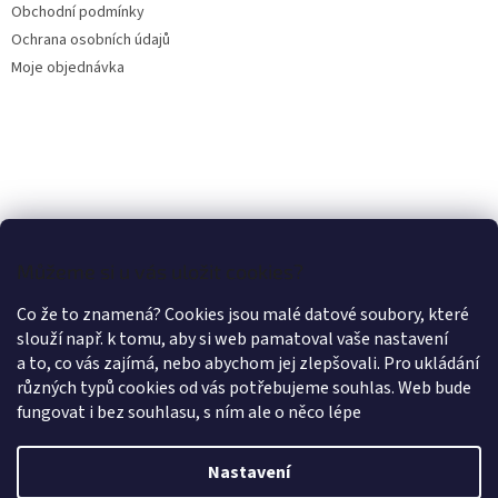
Obchodní podmínky
Ochrana osobních údajů
Moje objednávka
Můžeme si u vás uložit cookies?
Co že to znamená? Cookies jsou malé datové soubory, které
slouží např. k tomu, aby si web pamatoval vaše nastavení
a to, co vás zajímá, nebo abychom jej zlepšovali. Pro ukládání
různých typů cookies od vás potřebujeme souhlas. Web bude
fungovat i bez souhlasu, s ním ale o něco lépe
Nastavení
Vytvořil Shoptet