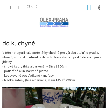
Přejít
NÁKUP
na
CZK
obsah
KOŠÍK
do kuchyně
V této kategorii naleznete látky vhodné pro výrobu stolního prádla,
ubrusů, ubrousku, utěrek a dalších dekorativních prvků do kuchyně a
jídelny:
- široké kepry (bíle a barvené) v šíři až 300cm
- potištěné a uni barvené plátno
- kostkované pestřetkané kanafasy
- hladké satény (bíle a barvené) v šíři 145 až 290cm