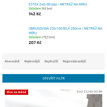
ESTEX 240/00 bílá / METRÁŽ NA MÍRU
Skladem
(63 bm)
142 Kč
UBRUSOVINA 230/100 BÍLÁ 290cm / METRÁŽ NA
MÍRU
Skladem
(79,5 bm)
207 Kč
Ř
a
Abecedně
Nejlevnější
Nejdražší
Nejprodávanější
z
e
n
OTEVŘÍT FILTR
í
p
V
Kód:
EX240/00/4M
r
Více za méně
ý
o
p
d
i