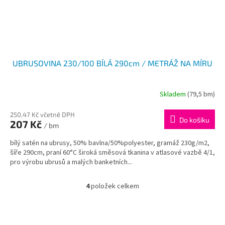
UBRUSOVINA 230/100 BÍLÁ 290cm / METRÁŽ NA MÍRU
Skladem
(79,5 bm)
250,47 Kč včetně DPH
Do košíku
207 Kč
/ bm
bílý satén na ubrusy, 50% bavlna/50%polyester, gramáž 230g/m2,
šíře 290cm, praní 60°C široká směsová tkanina v atlasové vazbě 4/1,
pro výrobu ubrusů a malých banketních...
4
položek celkem
O
v
l
á