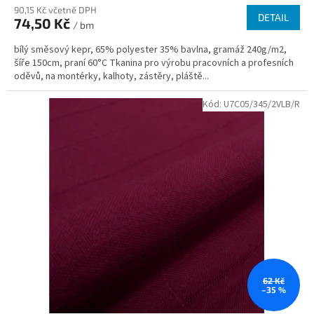
90,15 Kč včetně DPH
DETAIL
74,50 Kč
/ bm
bílý směsový kepr, 65% polyester 35% bavlna, gramáž 240g/m2,
šíře 150cm, praní 60°C Tkanina pro výrobu pracovních a profesních
oděvů, na montérky, kalhoty, zástěry, pláště...
Kód:
U7C05/345/2VLB/R
62 Kč
–35 %