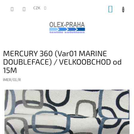
Přejít
NÁKUP
na
CZK
obsah
KOŠÍK
MERCURY 360 (Var01 MARINE
DOUBLEFACE) / VELKOOBCHOD od
15M
IMER/01/R