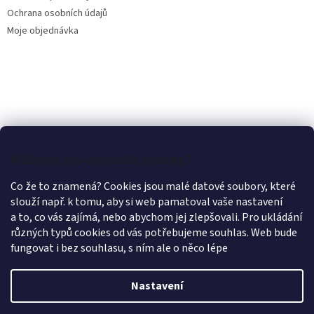
Ochrana osobních údajů
Moje objednávka
Můžeme si u vás uložit cookies?
Co že to znamená? Cookies jsou malé datové soubory, které
slouží např. k tomu, aby si web pamatoval vaše nastavení
a to, co vás zajímá, nebo abychom jej zlepšovali. Pro ukládání
různých typů cookies od vás potřebujeme souhlas. Web bude
fungovat i bez souhlasu, s ním ale o něco lépe
Nastavení
Vytvořil Shoptet