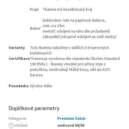
Kraje
Tkanina má nezatkávaný kraj
Dublováno: role na papírové dutince,
role cca 15m
Balení
metráž: odvíjení na míru dle požadavků
zákazníků (strojové odvíjení na celé metry)
Varianty
Tuto tkaninu nabízíme v dalších 5-ti barevných
kombinacích
Certifikace
Tkanina je vyrobena dle standardu Ökotex Standard
100 třída 1 - tkaniny vhodné pro přímý styk s
pokožkou, neobsahují těžké kovy, nikl ani AZO
barviva
Poznámka
Výroba: Itálie
Doplňkové parametry
Kategorie
:
Premium žakár
?
složení
:
směsová 50/50