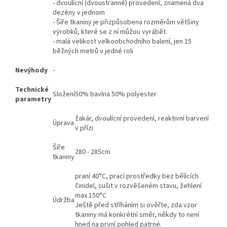
- dvoulícní (dvoustranné) provedení, znamená dva
dezény v jednom
- Šíře tkaniny je přizpůsobena rozměrům většiny
výrobků, které se z ní můžou vyrábět.
- malá velikost velkoobchodního balení, jen 15
běžných metrů v jedné roli
Nevýhody
-
Technické
Složení
50% bavlna 50% polyester
parametry
žakár, dvoulícní provedení, reaktivní barvení
Úprava
v přízi
Šíře
280 - 285cm
tkaniny
praní 40°C, prací prostředky bez bělících
činidel, sušit v rozvěšeném stavu, žehlení
max.150°C
Údržba
Ještě před stříháním si ověřte, zda vzor
tkaniny má konkrétní směr, někdy to není
hned na první pohled patrné.