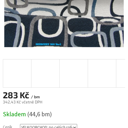
283 Kč
/ bm
342,43 Kč včetně DPH
Měrná
Skladem
(44,6 bm)
cena:
Ceník