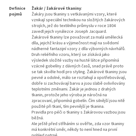
Definice
Žakár / žakárové tkaniny
:
pojmů
Žakáry jsou tkaniny s vetkávanými vzory, které
vznikají speciální technikou na složitých žakárových
strojích, jež do textilního průmyslu v roce 1804
zavedl jejich vynálezce Joseph Jacquard.
Žakárové tkaniny lze považovat za malá umělecká
díla, jejichž krásu a výjimečnost mají na svědomí
nádherné fantazijní vzory z díla výborných návrhářů.
Druh reliéfního vzoru, který se získává jako
výsledek složité vazby na husté látce připomíná
vzácné gobelíny z dávných časů, snad právě proto
se tak skvěle hodí pro styling. Žakárové tkaniny jsou
pevné a odolné, málo se roztahují a opotřebovávají,
dobře si zachovávají barvu a jsou slabě ovlivňovány
teplotními změnami. Žakár je jednou z drahých
tkanin, protože jeho výroba je náročná na
zpracovaní, připomíná gobelín. Čím silnější jsou nitě
použité při tkaní, tím pevnější je tkanina.
Pravidla pro péči o tkaniny s žakárovou vazbou jsou
běžná.
Ale ještě před stříháním si ověřte, zda vzor tkaniny
má konkrétní směr, někdy to není hned na první
pohled patrné.