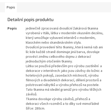
Popis
Detailní popis produktu
Popis
jedinečně zpracovaná dvoulícní žakárová tkanina
vyrobená v Itálii, látka v moderním vkusném dezénu,
který umožňuje vybavení interiérů v moderním,
klasickém nebo skandinávském stylu.
Dvoulícní provedení této tkaniny, která nemá rub ani
líc kde každé straně dominuje jiná barva, dovoluje
provést změnu celkového dojmu z dekorací
jednoduchým otočením tkaniny.
Látka se používá především pro výrobu zastínění a
dekorace v interiérech: jako jsou závěsy do ložnic a
hotelových pokojů, zasedacích místností, výrobu
filmových a divadelních dekorací, dělení prostorů a
polstrovaní nábytků a výrobu přehozů na postele.
Tato tkanina má ideální gramáž pro výrobu těžkých
závěsů.
Tkanina dovoluje výrobu závěsů, přehozů a
dekoraci všech rozměrů a to díky své mimořádné
šířce: 280cm.