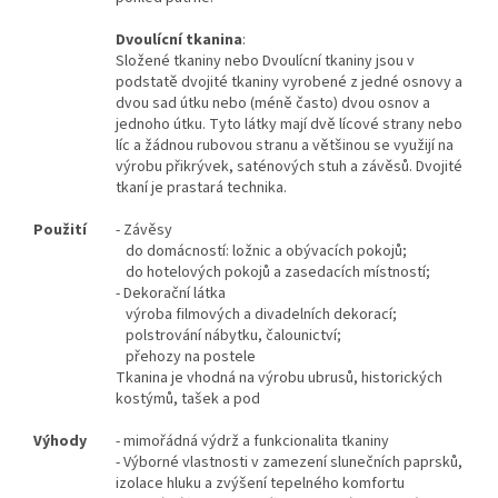
Dvoulícní tkanina
:
Složené tkaniny nebo Dvoulícní tkaniny jsou v
podstatě dvojité tkaniny vyrobené z jedné osnovy a
dvou sad útku nebo (méně často) dvou osnov a
jednoho útku. Tyto látky mají dvě lícové strany nebo
líc a žádnou rubovou stranu a většinou se využijí na
výrobu přikrývek, saténových stuh a závěsů. Dvojité
tkaní je prastará technika.
Použití
- Závěsy
do domácností: ložnic a obývacích pokojů;
do hotelových pokojů a zasedacích místností;
- Dekorační látka
výroba filmových a divadelních dekorací;
polstrování nábytku, čalounictví;
přehozy na postele
Tkanina je vhodná na výrobu ubrusů, historických
kostýmů, tašek a pod
Výhody
- mimořádná výdrž a funkcionalita tkaniny
- Výborné vlastnosti v zamezení slunečních paprsků,
izolace hluku a zvýšení tepelného komfortu