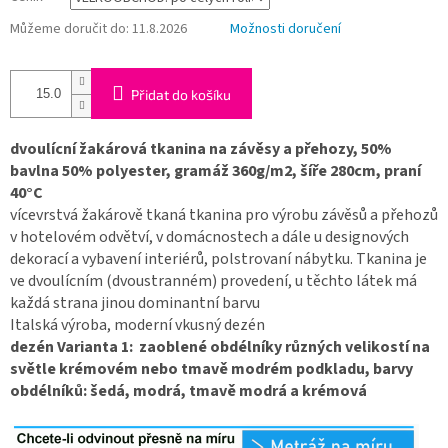
Můžeme doručit do:
11.8.2026
Možnosti doručení
Přidat do košíku
dvoulícní žakárová tkanina na závěsy a přehozy, 50%
bavlna 50% polyester, gramáž 360g/m2, šíře 280cm, praní
40°C
vícevrstvá žakárově tkaná tkanina pro výrobu závěsů a přehozů
v hotelovém odvětví, v domácnostech a dále u designových
dekorací a vybavení interiérů, polstrovaní nábytku. Tkanina je
ve dvoulícním (dvoustranném) provedení, u těchto látek má
každá strana jinou dominantní barvu
Italská výroba, moderní vkusný dezén
dezén Varianta 1: zaoblené obdélníky různých velikostí na
světle krémovém nebo tmavě modrém podkladu, barvy
obdélníků: šedá, modrá, tmavě modrá a krémová