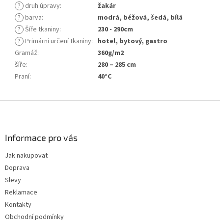
?
druh úpravy
:
žakár
?
barva
:
modrá, béžová, šedá, bílá
?
Šíře tkaniny
:
230 - 290cm
?
Primární určení tkaniny
:
hotel, bytový, gastro
Gramáž
:
360g/m2
šíře
:
280 – 285 cm
Praní
:
40°C
Z
á
p
a
Informace pro vás
t
Jak nakupovat
í
Doprava
Slevy
Reklamace
Kontakty
Obchodní podmínky