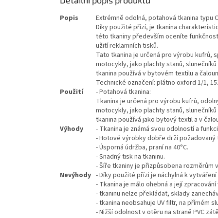
Popis
Extrémně odolná, potahová tkanina typu 
Díky použité přízí, je tkanina charakteri
této tkaniny především oceníte funkčnost 
užití reklamních tisků.
Tato tkanina je určená pro výrobu kufrů, 
motocykly, jako plachty stanů, slunečníků
tkanina používá v bytovém textilu a čalou
Technické označení: plátno oxford 1/1, 1
Použití
- Potahová tkanina:
Tkanina je určená pro výrobu kufrů, odoln
motocykly, jako plachty stanů, slunečníků
tkanina používá jako bytový textil a v čal
Výhody
- Tkanina je známá svou odolností a funkci
- Hotové výrobky dobře drží požadovaný t
- Úsporná údržba, praní na 40°C.
- Snadný tisk na tkaninu.
- Šíře tkaniny je přizpůsobena rozměrům v
Nevýhody
- Díky použité přízi je náchylná k vytvářen
- Tkanina je málo ohebná a její zpracování
- tkaninu nelze překládat, sklady zanecháv
- tkanina neobsahuje UV filtr, na přímém 
- Nižší odolnost v otěru na straně PVC zát