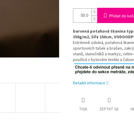
Přidat do koš
barvená potahová tkanina typu
350g/m2, šíře 150cm, VODOODPU
Extrémně odolná, potahová tkanina
sportovních tašek a brašen, zakrý
stanů, slunečníků a markýz, velmi 
používá v bytovém textilu a čalou
Detailní informace
TISK
ZEPTAT SE
H