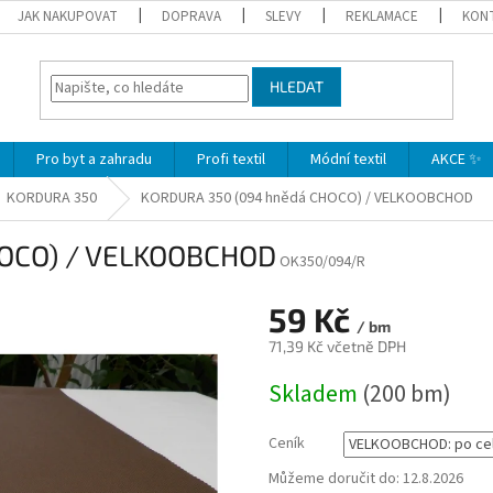
JAK NAKUPOVAT
DOPRAVA
SLEVY
REKLAMACE
KON
HLEDAT
Pro byt a zahradu
Profi textil
Módní textil
AKCE ✨
KORDURA 350
KORDURA 350 (094 hnědá CHOCO) / VELKOOBCHOD
HOCO) / VELKOOBCHOD
OK350/094/R
59 Kč
/ bm
71,39 Kč včetně DPH
Měrná
Skladem
(200 bm)
cena:
Ceník
Můžeme doručit do:
12.8.2026