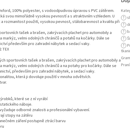
Oxford, 100% polyester, s vodoodpudivou úpravou s PVC zátěrem.
Kate
stická svou mimořádně vysokou pevností a s atraktivním vzhledem. U
?
s
a rozmanitost použití, vysokou pevnost, stálobarevnost a kvalitu při
?
d
?
b
sportovních tašek a brašen, zakrývacích plachet pro automobily a
 a markýz, velmi odolných chráničů a potahů na kočárky. Dále se
?
Ší
nictví především pro zahradní nábytek a sedací vaky.
?
Pr
52 TEX
tkani
Gram
ých sportovních tašek a brašen, zakrývacích plachet pro automobily a
Praní
 a markýz, velmi odolných chráničů a na potahy pro kočárky. Dále se
ounictví, především pro zahradní nábytek, a sedací vaky.
onalitou, která ji dovoluje použití v mnoha odvětvích.
var.
ýrobků, které se z ní vyrábí
í statického náboje.
 vyžaduje odborné znalosti a profesionální vybavení.
ají stopy na zátěru
slunečném záření postupně ztrácí barvu
ěru