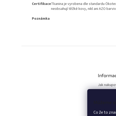
Certifikace
Tkanina je vyrobena dle standardu Ökotex
neobsahují těžké kovy, nikl ani AZO barvi
Poznámka
Z
á
p
a
t
Informac
í
Jak nakupo
Doprava
Slevy
Můžeme si 
Reklamace
Kontakty
Co že to zna