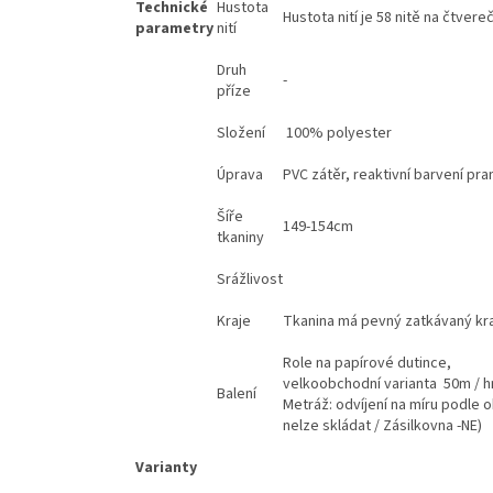
Technické
Hustota
Hustota nití je 58 nitě na čtver
parametry
nití
Druh
-
příze
Složení
100% polyester
Úprava
PVC zátěr, reaktivní barvení pra
Šíře
149-154cm
tkaniny
Srážlivost
Kraje
Tkanina má pevný zatkávaný kra
Role na papírové dutince,
velkoobchodní varianta 50m / h
Balení
Metráž: odvíjení na míru podle 
nelze skládat / Zásilkovna -NE)
Varianty