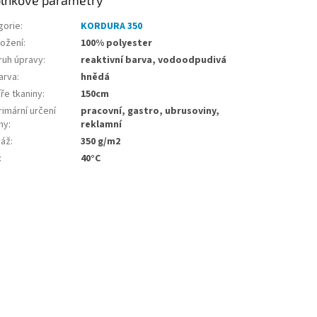
gorie
:
KORDURA 350
ložení
:
100% polyester
ruh úpravy
:
reaktivní barva, vodoodpudivá
arva
:
hnědá
ře tkaniny
:
150cm
imární určení
pracovní, gastro, ubrusoviny,
ny
:
reklamní
áž
:
350 g/m2
:
40°C