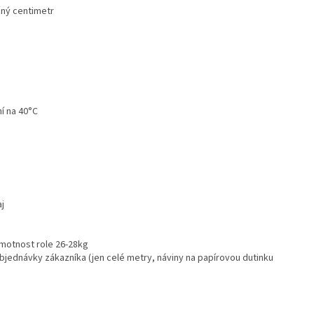
ečný centimetr
ní na 40°C
j
motnost role 26-28kg
objednávky zákazníka (jen celé metry, náviny na papírovou dutinku