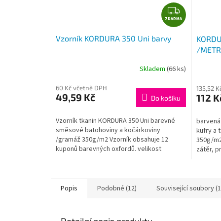
Z
ZDARMA
D
A
Vzorník KORDURA 350 Uni barvy
KORDU
R
/METR
M
A
Skladem
(66 ks)
60 Kč včetně DPH
135,52 K
49,59 Kč
112 K
Do košíku
Vzorník tkanin KORDURA 350 Uni barevné
barvená 
směsové batohoviny a kočárkoviny
kufry a 
/gramáž 350g/m2 Vzorník obsahuje 12
350g/m2
kuponů barevných oxfordů. velikost
zátěr, p
jednotlivých vzorků 12x6 cm
tkanina..
Popis
Podobné (12)
Související soubory (1
Detailní popis produktu