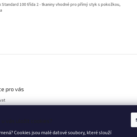
 Standard 100 třída 2 - tkaniny vhodné pro přímý styk s pokožkou,
va
e pro vás
vat
u vás uložit cookies?
mená? Cookies jsou malé datové soubory, které slouží