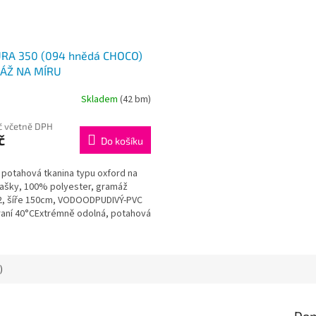
RA 350 (094 hnědá CHOCO)
ÁŽ NA MÍRU
Skladem
(42 bm)
č včetně DPH
č
Do košíku
potahová tkanina typu oxford na
tašky, 100% polyester, gramáž
, šíře 150cm, VODOODPUDIVÝ-PVC
raní 40°CExtrémně odolná, potahová
.
)
Dop