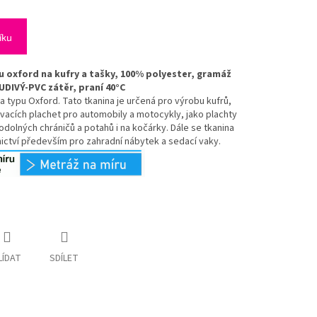
íku
 oxford na kufry a tašky, 100% polyester, gramáž
DIVÝ-PVC zátěr, praní 40°C
 typu Oxford. Tato tkanina je určená pro výrobu kufrů,
vacích plachet pro automobily a motocykly, jako plachty
odolných chráničů a potahů i na kočárky. Dále se tkanina
nictví především pro zahradní nábytek a sedací vaky.
LÍDAT
SDÍLET