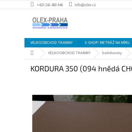
Přejít
+420 241 480 946
info@olex.cz
na
obsah
VELKOOBCHOD TKANINY
E-SHOP: METRÁŽ NA MÍRU
Domů
VELKOOBCHOD TKANINY
batohoviny
KORDURA 350 (094 hnědá C