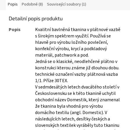
Popis
Podobné (8)
Související soubory (1)
Detailní popis produktu
Popis
Kvalitní bavlněná tkanina v plátnové vazbě
s širokým spektrem využití. Používá se
hlavně pro výrobu ložního povlečení,
konfekční výrobu, krycí a podkladový
materiál, patchwork a pod.
Jedná se o klasické, neodlehčené plátno v
konstrukci kterou známe již dlouhou dobu.
technické označení vazby: plátnová vazba
1/1. Příze 30TEX.
V sedmdesátých letech dvacátého století v
Československu se k této tkanině uchytil
obchodní název Domestik, který znamenal
že tkanina byla vhodná pro výrobu
domácího textilu (angl. Domestic). V
následujících letech, desítky českých a
slovenských textilek vyráběly tuto tkaninu