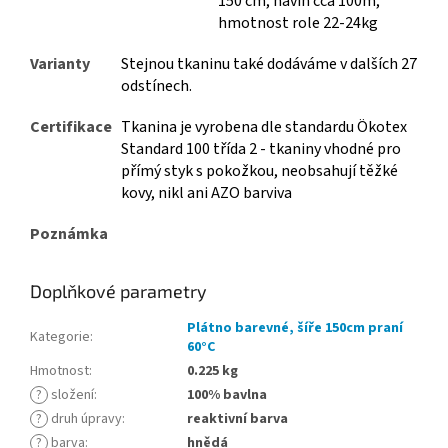
150 cm, návin cca 100m,
hmotnost role 22-24kg
Varianty
Stejnou tkaninu také dodáváme v dalších 27
odstínech.
Certifikace
Tkanina je vyrobena dle standardu Ökotex
Standard 100 třída 2 - tkaniny vhodné pro
přímý styk s pokožkou, neobsahují těžké
kovy, nikl ani AZO barviva
Poznámka
Doplňkové parametry
Plátno barevné, šíře 150cm praní
Kategorie
:
60°C
Hmotnost
:
0.225 kg
?
složení
:
100% bavlna
?
druh úpravy
:
reaktivní barva
?
barva
:
hnědá