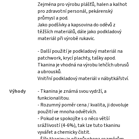
Zejména pro výrobu plášťů, halen a kalhot
pro zdravotní personál, pekárenský
průmysl a pod.
Jako podšívky a kapsovina do oděvů z
těžších materiálů, dále jako podkladový
materiál při výrobě rukavic.
- Další použití je podkladový materiál na
patchwork, krycí plachty, tašky apod.
Tkanina je vhodná na výrobu lehčích ubrusů
a ubrousků.
Vnitřní podkladový materiál v nábytkářství.
Výhody
- Tkanina je známá svou vydrží, a
funkcionalitou.
- Rozumný poměr cena / kvalita, ji dovoluje
použití ve mnoha odvětvích.
- Pokud se spokojíte s o něco větší
srážlivostí (4-6%), tak lze tuto tkaninu
vyvářet a chemicky čistit.
- Šíře tkaniny je přizpůsobena rozměrům