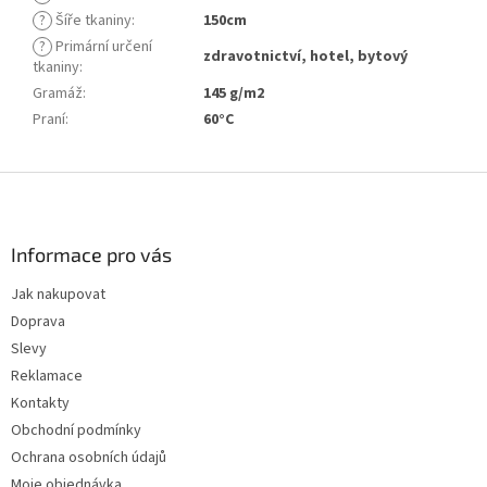
?
Šíře tkaniny
:
150cm
?
Primární určení
zdravotnictví, hotel, bytový
tkaniny
:
Gramáž
:
145 g/m2
Praní
:
60°C
Z
á
p
a
Informace pro vás
t
Jak nakupovat
í
Doprava
Slevy
Reklamace
Kontakty
Obchodní podmínky
Ochrana osobních údajů
Moje objednávka