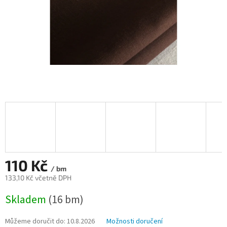
110 Kč
/ bm
133,10 Kč včetně DPH
Měrná
Skladem
(16 bm)
cena:
Můžeme doručit do:
10.8.2026
Možnosti doručení