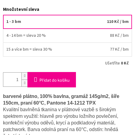
Množstevní sleva
1 - 3 bm
110 Kč
/ bm
4 - 14 bm = sleva 20 %
88 Kč
/ bm
15 a více bm = sleva 30 %
77 Kč
/ bm
Ušetříte
0 Kč
Přidat do košíku
barvené plátno, 100% bavlna, gramáž 145g/m2, šíře
150cm, praní 60°C, Pantone 14-1212 TPX
Kvalitní bavlněná tkanina v plátnové vazbě s širokým
spektrem využití: hlavně pro výrobu ložního povlečení,
konfekční výrobu oděvů, krycí a podkladový materiál,
patchwork. Barva odolná praní na 60°C, odstín: hnědá