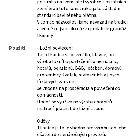
po tímto názvem, ale i výrobce z ostatních
zemí brali tuto konstrukci jako základní
standard bavlněného plátna.
V tomto názvosloví jsme navázali na tradici
a jediné co jsme do názvu přidali, je gramáž
tkaniny.
Použití
- Ložní povlečení:
Tato tkanina se osvědčila, hlavně, pro
výrobu ložního povlečení do nemocnic,
hotelů, penzionů, B&B, léčeben, domovů
pro seniory, školek, rekreačních a jiných
lůžkových zařízení
Je vhodná na prostěradla a povlečení do
domácností.
Hodně se využívá na výrobu chráničů
matrací, plachet do lázní a saun.
Oděvy:
Tkanina je také vhodná pro výrobu lehkého
ošacení do nenáročných provozů.