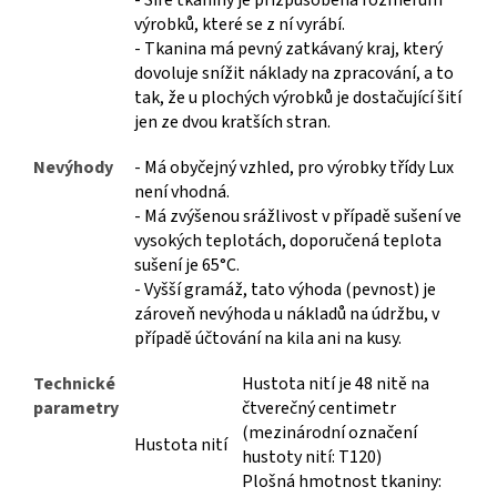
výrobků, které se z ní vyrábí.
- Tkanina má pevný zatkávaný kraj, který
dovoluje snížit náklady na zpracování, a to
tak, že u plochých výrobků je dostačující šití
jen ze dvou kratších stran.
Nevýhody
- Má obyčejný vzhled, pro výrobky třídy Lux
není vhodná.
- Má zvýšenou srážlivost v případě sušení ve
vysokých teplotách, doporučená teplota
sušení je 65°C.
- Vyšší gramáž, tato výhoda (pevnost) je
zároveň nevýhoda u nákladů na údržbu, v
případě účtování na kila ani na kusy.
Technické
Hustota nití je 48 nitě na
parametry
čtverečný centimetr
(mezinárodní označení
Hustota nití
hustoty nití: T120)
Plošná hmotnost tkaniny: