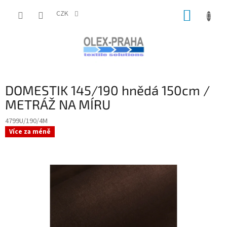
Přejít
NÁKUP
na
CZK
obsah
KOŠÍK
DOMESTIK 145/190 hnědá 150cm /
METRÁŽ NA MÍRU
4799U/190/4M
Více za méně