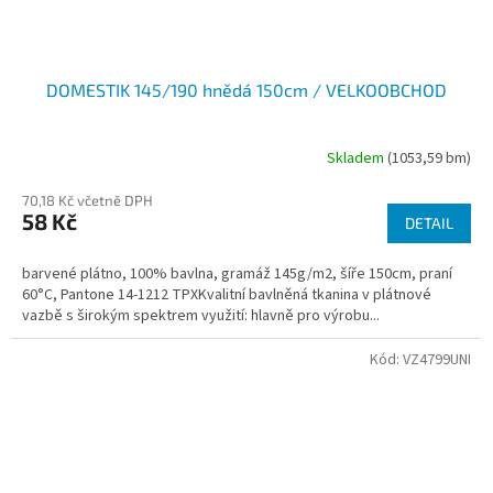
DOMESTIK 145/190 hnědá 150cm / VELKOOBCHOD
Skladem
(1053,59 bm)
70,18 Kč včetně DPH
58 Kč
DETAIL
barvené plátno, 100% bavlna, gramáž 145g/m2, šíře 150cm, praní
60°C, Pantone 14-1212 TPXKvalitní bavlněná tkanina v plátnové
vazbě s širokým spektrem využití: hlavně pro výrobu...
Kód:
VZ4799UNI