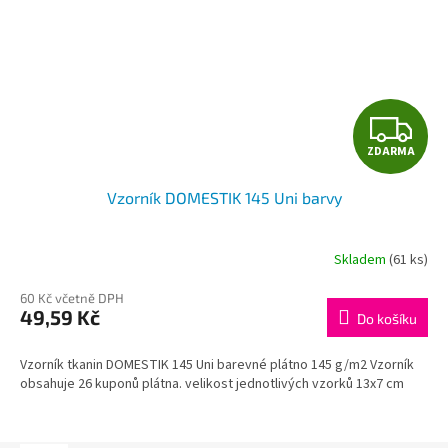
Z
ZDARMA
D
Vzorník DOMESTIK 145 Uni barvy
A
R
Skladem
(61 ks)
M
60 Kč včetně DPH
49,59 Kč
Do košíku
A
Vzorník tkanin DOMESTIK 145 Uni barevné plátno 145 g/m2 Vzorník
obsahuje 26 kuponů plátna. velikost jednotlivých vzorků 13x7 cm