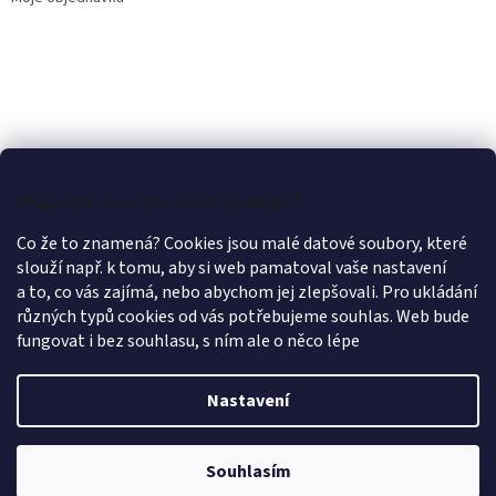
Můžeme si u vás uložit cookies?
Co že to znamená? Cookies jsou malé datové soubory, které
slouží např. k tomu, aby si web pamatoval vaše nastavení
a to, co vás zajímá, nebo abychom jej zlepšovali. Pro ukládání
různých typů cookies od vás potřebujeme souhlas. Web bude
fungovat i bez souhlasu, s ním ale o něco lépe
Nastavení
Vytvořil Shoptet
Souhlasím
Copyright 2026
LÁTKY OLEX PRAHA
. Všechna práva vyhrazena.