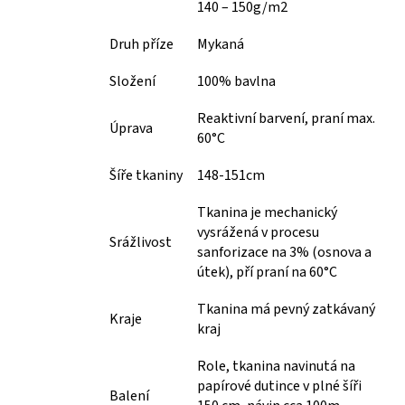
140 – 150g/m2
Druh příze
Mykaná
Složení
100% bavlna
Reaktivní barvení, praní max.
Úprava
60°C
Šíře tkaniny
148-151cm
Tkanina je mechanický
vysrážená v procesu
Srážlivost
sanforizace na 3% (osnova a
útek), pří praní na 60°C
Tkanina má pevný zatkávaný
Kraje
kraj
Role, tkanina navinutá na
papírové dutince v plné šíři
Balení