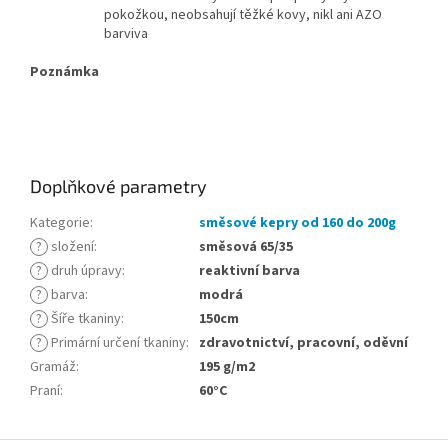
pokožkou, neobsahují těžké kovy, nikl ani AZO
barviva
Poznámka
Doplňkové parametry
Kategorie
:
směsové kepry od 160 do 200g
?
složení
:
směsová 65/35
?
druh úpravy
:
reaktivní barva
?
barva
:
modrá
?
Šíře tkaniny
:
150cm
?
Primární určení tkaniny
:
zdravotnictví, pracovní, oděvní
Gramáž
:
195 g/m2
Praní
:
60°C