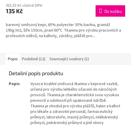
163,35 Kč včetně DPH
135 Kč
Do košíku
barevný směsový kepr, 65% polyester 35% bavlna, gramáž
195g/m2, šíře 150cm, praní 60°C Tkanina pro výrobu pracovních a
profesních oděvů, na kalhoty, zástěry, pláště pro...
Popis
Podobné (12)
Související soubory (1)
Detailní popis produktu
Popis
Vysoce kvalitní směsová tkanina v keprové vazbě,
určená pro výrobu lehkého ošacení do náročných
provozů. Tkanina je charakteristická svou vysokou
pevností a odolností při opakované údržbě.
Tkanina je vhodná pro výrobu plášťů, halen a kalhot
pro lékaře a zdravotní personál, farmaceutický
průmysl, laboratoře, masný průmysl, mlékárenský
průmysl, pekárenský průmysl a jiné obory.