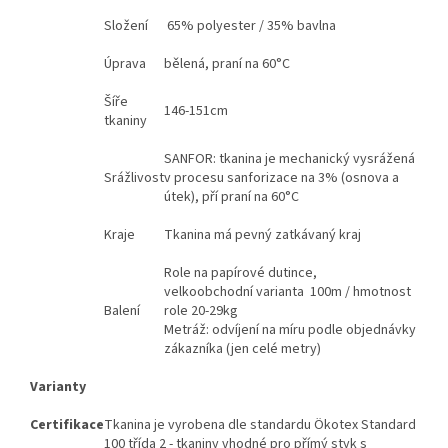
Složení
65% polyester / 35% bavlna
Úprava
bělená, praní na 60°C
Šíře
146-151cm
tkaniny
SANFOR: tkanina je mechanický vysrážená
Srážlivost
v procesu sanforizace na 3% (osnova a
útek), pří praní na 60°C
Kraje
Tkanina má pevný zatkávaný kraj
Role na papírové dutince,
velkoobchodní varianta 100m / hmotnost
Balení
role 20-29kg
Metráž: odvíjení na míru podle objednávky
zákazníka (jen celé metry)
Varianty
Certifikace
Tkanina je vyrobena dle standardu Ökotex Standard
100 třída 2 - tkaniny vhodné pro přímý styk s