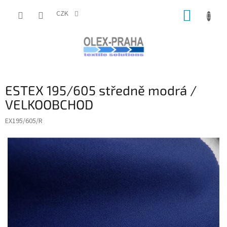
Přejít
NÁKUP
na
CZK
obsah
KOŠÍK
ESTEX 195/605 středně modrá /
VELKOOBCHOD
EX195/605/R