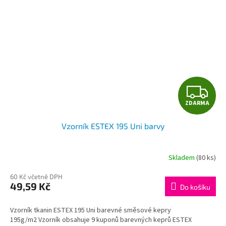
Z
ZDARMA
D
Vzorník ESTEX 195 Uni barvy
A
R
Skladem
(80 ks)
M
60 Kč včetně DPH
49,59 Kč
Do košíku
A
Vzorník tkanin ESTEX 195 Uni barevné směsové kepry
195g/m2 Vzorník obsahuje 9 kuponů barevných keprů ESTEX