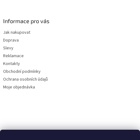
Z
á
p
a
Informace pro vás
t
Jak nakupovat
í
Doprava
Slevy
Reklamace
Kontakty
Obchodní podmínky
Ochrana osobních údajů
Moje objednávka