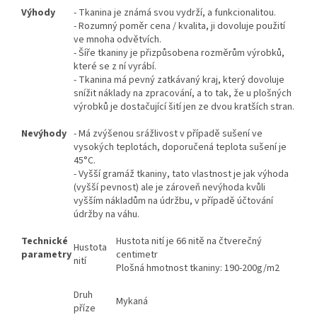
Výhody
- Tkanina je známá svou vydrží, a funkcionalitou.
- Rozumný poměr cena / kvalita, ji dovoluje použití
ve mnoha odvětvích.
- Šíře tkaniny je přizpůsobena rozměrům výrobků,
které se z ní vyrábí.
- Tkanina má pevný zatkávaný kraj, který dovoluje
snížit náklady na zpracování, a to tak, že u plošných
výrobků je dostačující šití jen ze dvou kratších stran.
Nevýhody
- Má zvýšenou srážlivost v případě sušení ve
vysokých teplotách, doporučená teplota sušení je
45°C.
- Vyšší gramáž tkaniny, tato vlastnost je jak výhoda
(vyšší pevnost) ale je zároveň nevýhoda kvůli
vyšším nákladům na údržbu, v případě účtování
údržby na váhu.
Technické
Hustota nití je 66 nitě na čtverečný
Hustota
parametry
centimetr
nití
Plošná hmotnost tkaniny: 190-200g/m2
Druh
Mykaná
příze