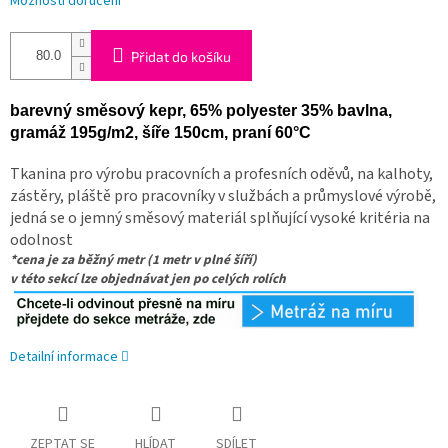
Možnosti doručení
Přidat do košíku
barevný směsový kepr, 65% polyester 35% bavlna
,
gramáž 195g/m2, šíře 150cm, praní 60°C
Tkanina pro výrobu pracovních a profesních oděvů, na kalhoty,
zástěry, pláště pro pracovníky v službách a průmyslové výrobě,
jedná se o jemný směsový materiál splňující vysoké kritéria na
odolnost
*cena je za běžný metr (1 metr v plné šíří)
v této sekcí lze objednávat jen po celých rolích
Detailní informace
ZEPTAT SE
HLÍDAT
SDÍLET