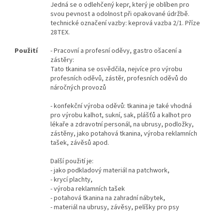
Jedná se o odlehčený kepr, který je oblíben pro
svou pevnost a odolnost při opakované údržbě.
technické označení vazby: keprová vazba 2/1. Příze
28TEX.
Použití
- Pracovní a profesní oděvy, gastro ošacení a
zástěry:
Tato tkanina se osvědčila, nejvíce pro výrobu
profesních oděvů, zástěr, profesních oděvů do
náročných provozů
- konfekční výroba oděvů: tkanina je také vhodná
pro výrobu kalhot, sukní, sak, plášťů a kalhot pro
lékaře a zdravotní personál, na ubrusy, podložky,
zástěny, jako potahová tkanina, výroba reklamních
tašek, závěsů apod.
Další použití je:
- jako podkladový materiál na patchwork,
- krycí plachty,
- výroba reklamních tašek
- potahová tkanina na zahradní nábytek,
- materiál na ubrusy, závěsy, pelíšky pro psy