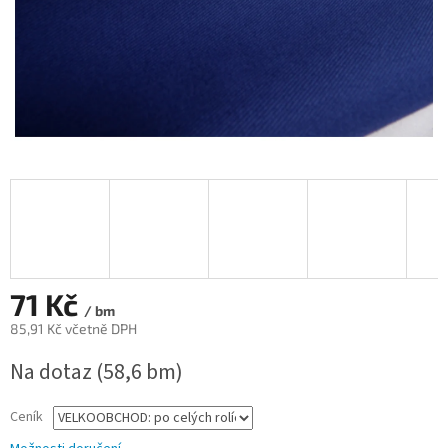
71 Kč
/ bm
85,91 Kč včetně DPH
Měrná
Na dotaz
(58,6 bm)
cena:
Ceník