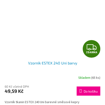
Z
ZDARMA
D
Vzorník ESTEX 240 Uni barvy
A
R
Skladem
(65 ks)
M
60 Kč včetně DPH
49,59 Kč
Do košíku
A
Vzorník tkanin ESTEX 240 Uni barevné směsové kepry