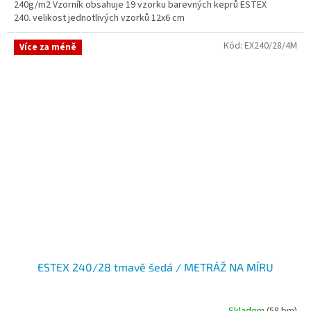
240g/m2 Vzorník obsahuje 19 vzorku barevných keprů ESTEX
240. velikost jednotlivých vzorků 12x6 cm
Kód:
EX240/28/4M
Více za méně
ESTEX 240/28 tmavě šedá / METRÁŽ NA MÍRU
Skladem
(58 bm)