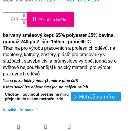
Můžeme doručit do:
11.8.2026
Možnosti doručení
Přidat do košíku
barvený směsový kepr, 65% polyester 35% bavlna,
gramáž 240g/m2, šíře 150cm, praní 60°C
Tkanina pro výrobu pracovních a profesních oděvů, na
montérky, kalhoty, zástěry, pláště pro pracovníky v
službách, stavebnictví a průmyslové výrobě, jedná se o
světově nejpoužívanější klasický materiál pro výrobu
pracovních oděvů
*cena je za běžný metr (1 metr v plné šíří)
v této sekcí lze objednávat jen po celých rolích
Detailní informace