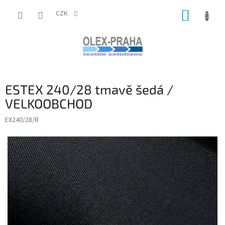
Přejít
NÁKUP
na
CZK
obsah
KOŠÍK
ESTEX 240/28 tmavě šedá /
VELKOOBCHOD
EX240/28/R