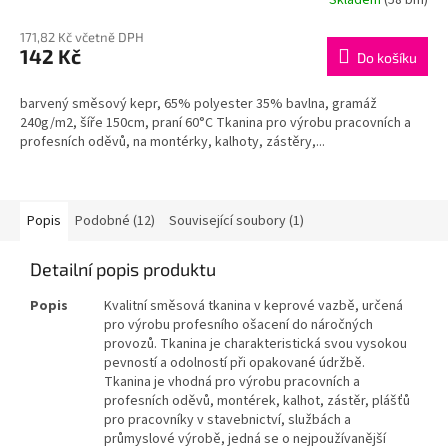
171,82 Kč včetně DPH
142 Kč
Do košíku
barvený směsový kepr, 65% polyester 35% bavlna, gramáž
240g/m2, šíře 150cm, praní 60°C Tkanina pro výrobu pracovních a
profesních oděvů, na montérky, kalhoty, zástěry,...
Popis
Podobné (12)
Související soubory (1)
Detailní popis produktu
Popis
Kvalitní směsová tkanina v keprové vazbě, určená
pro výrobu profesního ošacení do náročných
provozů. Tkanina je charakteristická svou vysokou
pevností a odolností při opakované údržbě.
Tkanina je vhodná pro výrobu pracovních a
profesních oděvů, montérek, kalhot, zástěr, plášťů
pro pracovníky v stavebnictví, službách a
průmyslové výrobě, jedná se o nejpoužívanější