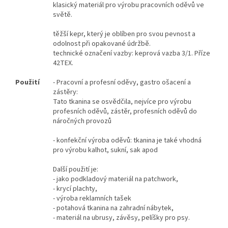
klasický materiál pro výrobu pracovních oděvů ve
světě.
těžší kepr, který je oblíben pro svou pevnost a
odolnost při opakované údržbě.
technické označení vazby: keprová vazba 3/1. Příze
42TEX.
Použití
- Pracovní a profesní oděvy, gastro ošacení a
zástěry:
Tato tkanina se osvědčila, nejvíce pro výrobu
profesních oděvů, zástěr, profesních oděvů do
náročných provozů
- konfekční výroba oděvů: tkanina je také vhodná
pro výrobu kalhot, sukní, sak apod
Další použití je:
- jako podkladový materiál na patchwork,
- krycí plachty,
- výroba reklamních tašek
- potahová tkanina na zahradní nábytek,
- materiál na ubrusy, závěsy, pelíšky pro psy.