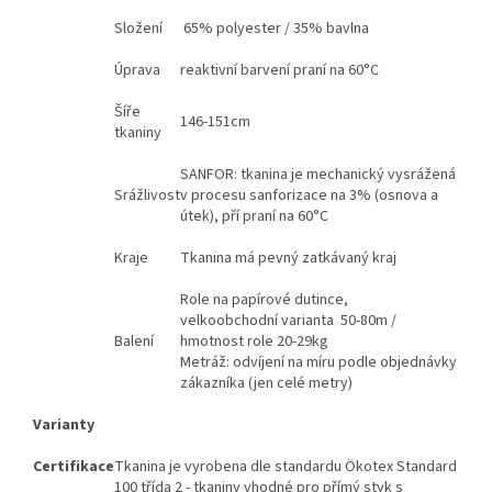
Složení
65% polyester / 35% bavlna
Úprava
reaktivní barvení praní na 60°C
Šíře
146-151cm
tkaniny
SANFOR: tkanina je mechanický vysrážená
Srážlivost
v procesu sanforizace na 3% (osnova a
útek), pří praní na 60°C
Kraje
Tkanina má pevný zatkávaný kraj
Role na papírové dutince,
velkoobchodní varianta 50-80m /
Balení
hmotnost role 20-29kg
Metráž: odvíjení na míru podle objednávky
zákazníka (jen celé metry)
Varianty
Certifikace
Tkanina je vyrobena dle standardu Ökotex Standard
100 třída 2 - tkaniny vhodné pro přímý styk s