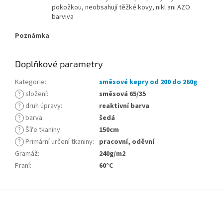
pokožkou, neobsahují těžké kovy, nikl ani AZO
barviva
Poznámka
Doplňkové parametry
Kategorie
:
směsové kepry od 200 do 260g
?
složení
:
směsová 65/35
?
druh úpravy
:
reaktivní barva
?
barva
:
šedá
?
Šíře tkaniny
:
150cm
?
Primární určení tkaniny
:
pracovní, oděvní
Gramáž
:
240g/m2
Praní
:
60°C
Z
á
p