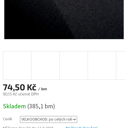
74,50 Kč
/ bm
90,15 Kč včetně DPH
Měrná
Skladem
(385,1 bm)
cena:
Ceník