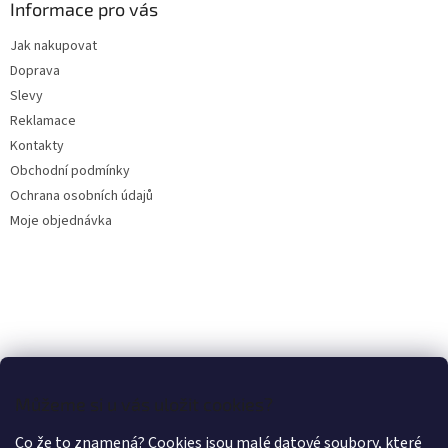
a
Informace pro vás
t
Jak nakupovat
í
Doprava
Slevy
Reklamace
Kontakty
Obchodní podmínky
Ochrana osobních údajů
Moje objednávka
Můžeme si u vás uložit cookies?
Co že to znamená? Cookies jsou malé datové soubory, které