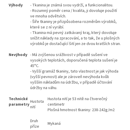
Výhody
- Tkanina je známá svou vydrží, a funkcionalitou.
- Rozumný poměr cena / kvalita, ji dovoluje použití
ve mnoha odvětvích.
- Šíře tkaniny je přizpůsobena rozměrům výrobků,
které se z ní vyrábí.
- Tkanina má pevný zatkávaný kraj, který dovoluje
snížit náklady na zpracování, a to tak, že u plošných
výrobků je dostačující šití jen ze dvou kratších stran.
Nevýhody
- Má zvýšenou srážlivost v případě sušení ve
vysokých teplotách, doporučená teplota sušení je
45°C.
- Vyšší gramáž tkaniny, tato vlastnost je jak výhoda
(vyšší pevnost) ale je zároveň nevýhoda kvůli
vyšším nákladům na údržbu, v případě účtování
údržby na váhu.
Technické
Hustota nití je 53 nitě na čtverečný
Hustota
parametry
centimetr
nití
Plošná hmotnost tkaniny: 238-242g/m2
Druh
Mykaná
příze