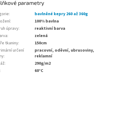
lňkové parametry
gorie
:
bavlněné kepry 260 až 360g
ložení
:
100% bavlna
ruh úpravy
:
reaktivní barva
arva
:
zelená
ře tkaniny
:
150cm
imární určení
pracovní, oděvní, ubrusoviny,
ny
:
reklamní
áž
:
290g/m2
:
60°C