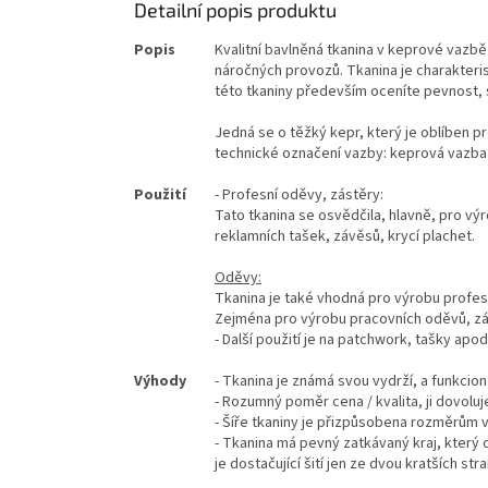
Detailní popis produktu
Popis
Kvalitní bavlněná tkanina v keprové vazb
náročných provozů. Tkanina je charakteri
této tkaniny především oceníte pevnost, 
Jedná se o těžký kepr, který je oblíben 
technické označení vazby: keprová vazba 
Použití
- Profesní oděvy, zástěry:
Tato tkanina se osvědčila, hlavně, pro vý
reklamních tašek, závěsů, krycí plachet.
Oděvy:
Tkanina je také vhodná pro výrobu profe
Zejména pro výrobu pracovních oděvů, zá
- Další použití je na patchwork, tašky apod
Výhody
- Tkanina je známá svou vydrží, a funkciona
- Rozumný poměr cena / kvalita, ji dovolu
- Šíře tkaniny je přizpůsobena rozměrům vý
- Tkanina má pevný zatkávaný kraj, který d
je dostačující šití jen ze dvou kratších stra