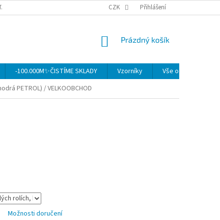
TAKTY
OBCHODNÍ PODMÍNKY
CZK
OCHRANA OSOBNÍCH ÚDAJŮ
Přihlášení
MO
NÁKUPNÍ
Prázdný košík
KOŠÍK
-100.000M✨ČISTÍME SKLADY
Vzorníky
Vše o nákupu
-modrá PETROL) / VELKOOBCHOD
Možnosti doručení