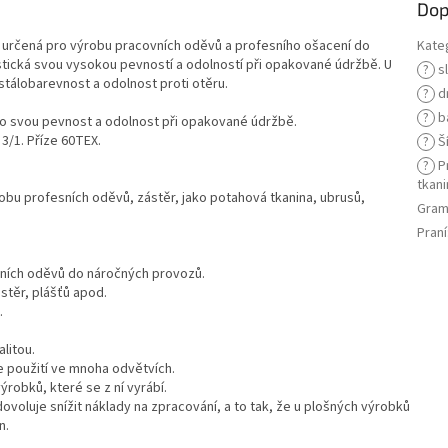
Dop
ě určená pro výrobu pracovních oděvů a profesního ošacení do
Kate
stická svou vysokou pevností a odolností při opakované údržbě. U
?
s
stálobarevnost a odolnost proti otěru.
?
d
?
b
pro svou pevnost a odolnost při opakované údržbě.
3/1. Příze 60TEX.
?
Ší
?
Pr
tkani
robu profesních oděvů, zástěr, jako potahová tkanina, ubrusů,
Gram
Praní
sních oděvů do náročných provozů.
stěr, plášťů apod.
.
litou.
je použití ve mnoha odvětvích.
robků, které se z ní vyrábí.
ovoluje snížit náklady na zpracování, a to tak, že u plošných výrobků
n.