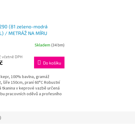
90 (81 zeleno-modrá
L) / METRÁŽ NA MÍRU
Skladem
(34 bm)
č včetně DPH
č
Do košíku
 kepr, 100% bavlna, gramáž
 šíře 150cm, praní 60°C Robustní
á tkanina v keprové vazbě určená
obu pracovních oděvů a profesního
do...
)