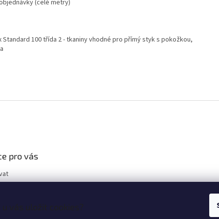
 objednávky (celé metry)
 Standard 100 třída 2 - tkaniny vhodné pro přímý styk s pokožkou,
va
e pro vás
vat
u vás uložit cookies?