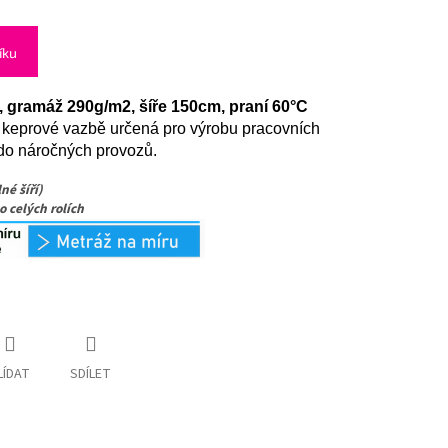
íku
, gramáž 290g/m2, šíře 150cm, praní 60°C
 keprové vazbě určená pro výrobu pracovních
do náročných provozů.
né šíří)
o celých rolích
LÍDAT
SDÍLET