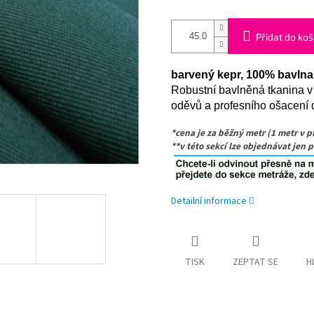
Přidat do koš
barvený kepr, 100% bavlna
Robustní bavlněná tkanina v
oděvů a profesního ošacení 
*cena je za běžný metr (1 metr v pl
**v této sekcí lze objednávat jen p
Detailní informace
TISK
ZEPTAT SE
H