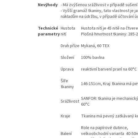
Nevýhody
- Má zvýšenou srážlivost v případě sušení
- Vyšší gramáž tkaniny, tato vlastnost je 
nákladům na údržbu, v případě účtování ú
Technické
Hustota
Hustota nití je 45 nitě na čtve
parametry
nití
Plošná hmotnost tkaniny: 285
Druh příze
Mykaná, 60 TEX
Složení
100% bavlna
Úprava
reaktivní barvení praní na 60°C
Šíře
146-151cm, Kraj: tkanina má pe
tkaniny
SANFOR: tkanina je mechanický 
Srážlivost
60°C
Kraje
Tkanina má pevný zatkávaný kr
Role na papírové dutince,
Balení
velkoobchodní varianta 40-50m