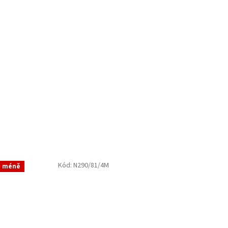
Kód:
N290/81/4M
a méně