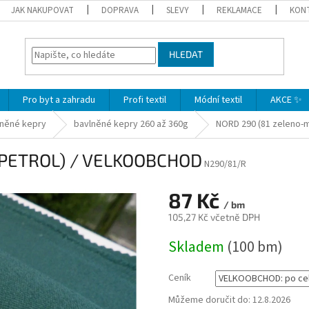
JAK NAKUPOVAT
DOPRAVA
SLEVY
REKLAMACE
KON
HLEDAT
Pro byt a zahradu
Profi textil
Módní textil
AKCE ✨
lněné kepry
bavlněné kepry 260 až 360g
NORD 290 (81 zeleno
 PETROL) / VELKOOBCHOD
N290/81/R
87 Kč
/ bm
105,27 Kč včetně DPH
Měrná
Skladem
(100 bm)
cena:
Ceník
Můžeme doručit do:
12.8.2026