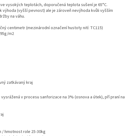
 ve vysokých teplotách, doporučená teplota sušení je 65°C.
jak výhoda (vyšší pevnost) ale je zároveň nevýhoda kvůli vyšším
držby na váhu.
rečný centimetr (mezinárodní označení hustoty nití: TC115)
-295g/m2
vný zatkávaný kraj
vysrážená v procesu sanforizace na 3% (osnova a útek), pří praní na
aj
 / hmotnost role 25-30kg