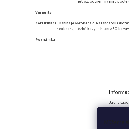
metráž: odvíjení na míru podle
Varianty
Certifikace
Tkanina je vyrobena dle standardu Ökotex
neobsahují těžké kovy, nikl ani AZO barvi
Poznámka
Z
á
p
a
t
Informac
í
Jak nakupo
Doprava
Slevy
Můžeme si 
Reklamace