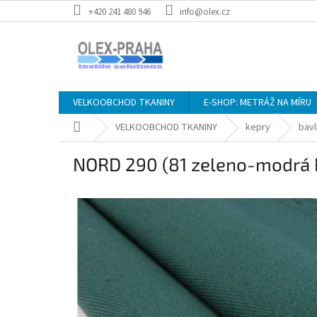
Přejít
+420 241 480 946
info@olex.cz
na
obsah
VELKOOBCHOD TKANINY
E-SHOP: METRÁŽ NA MÍRU
Domů
VELKOOBCHOD TKANINY
kepry
bav
NORD 290 (81 zeleno-modrá