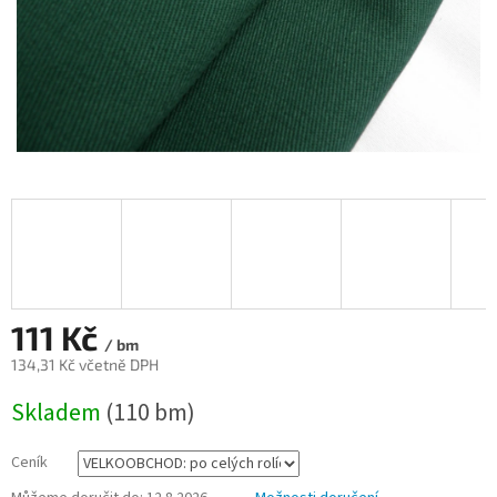
111 Kč
/ bm
134,31 Kč včetně DPH
Měrná
Skladem
(110 bm)
cena:
Ceník