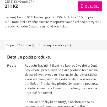
255,31 Kč včetně DPH
211 Kč
Do košíku
barvený kepr, 100% bavlna, gramáž 350g/m2, šíře 150cm, praní
60°C Robustní bavlněná tkanina v keprové vazbě určená pro výrobu
pracovních oděvů a profesního ošacení do...
Popis
Podobné (2)
Související soubory (1)
Detailní popis produktu
Popis
Robustní bavlněná tkanina v keprové vazbě určená
pro výrobu pracovních oděvů a profesního ošacení
do náročných provozů.
Tkanina je charakteristická
svou vysokou pevností a odolností při opakované
údržbě. U této tkaniny především oceníte pevnost,
stálobarevnost a odolnost proti otěru, má výrazné
keprové řadkovaní.
Jedná se o těžký kepr, který je oblíben pro svou
pevnost a odolnost při opakované údržbě.