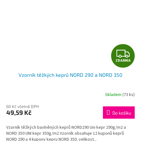
Z
ZDARMA
D
Vzorník těžkých keprů NORD 290 a NORD 350
A
R
Skladem
(73 ks)
M
60 Kč včetně DPH
49,59 Kč
Do košíku
A
Vzorník těžkých bavlněných keprů NORD290 Uni kepr 290g/m2 a
NORD 350 UNI kepr 350g/m2 Vzorník obsahuje 12 kuponů keprů
NORD 290 a 4 kupony kepru NORD 350. velikost...