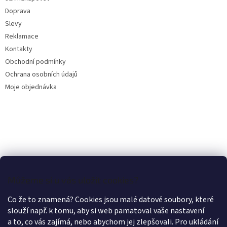
í
Doprava
Slevy
Reklamace
Kontakty
Obchodní podmínky
Ochrana osobních údajů
Moje objednávka
Můžeme si u vás uložit cookies?
Co že to znamená? Cookies jsou malé datové soubory, které
slouží např. k tomu, aby si web pamatoval vaše nastavení
a to, co vás zajímá, nebo abychom jej zlepšovali. Pro ukládání