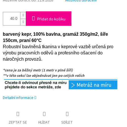
Můžeme doručit do:
12.8.2026
Možnosti doručení
Přidat do košíku
barvený kepr, 100% bavlna, gramáž 350g/m2, šíře
150cm, praní 60°C
Robustní bavlněná tkanina v keprové vazbě určená pro
výrobu pracovních oděvů a profesního ošacení do
náročných provozů.
*cena je za běžný metr (1 metr v plné šíří)
**v této sekcí lze objednávat jen po celých rolích
Detailní informace
ZEPTAT SE
HLÍDAT
SDÍLET