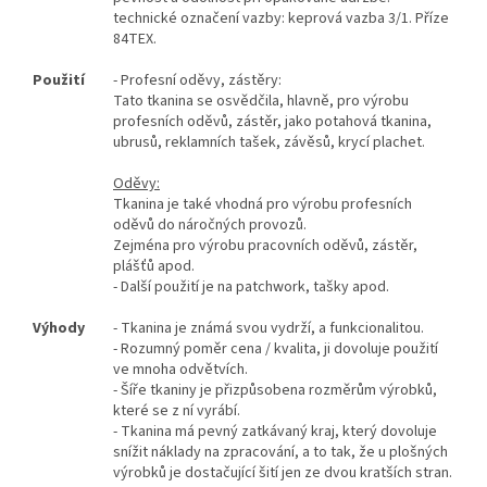
technické označení vazby: keprová vazba 3/1. Příze
84TEX.
Použití
- Profesní oděvy, zástěry:
Tato tkanina se osvědčila, hlavně, pro výrobu
profesních oděvů, zástěr, jako potahová tkanina,
ubrusů, reklamních tašek, závěsů, krycí plachet.
Oděvy:
Tkanina je také vhodná pro výrobu profesních
oděvů do náročných provozů.
Zejména pro výrobu pracovních oděvů, zástěr,
plášťů apod.
- Další použití je na patchwork, tašky apod.
Výhody
- Tkanina je známá svou vydrží, a funkcionalitou.
- Rozumný poměr cena / kvalita, ji dovoluje použití
ve mnoha odvětvích.
- Šíře tkaniny je přizpůsobena rozměrům výrobků,
které se z ní vyrábí.
- Tkanina má pevný zatkávaný kraj, který dovoluje
snížit náklady na zpracování, a to tak, že u plošných
výrobků je dostačující šití jen ze dvou kratších stran.