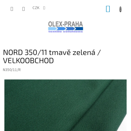
Přejít
NÁKUP
na
CZK
obsah
KOŠÍK
NORD 350/11 tmavě zelená /
VELKOOBCHOD
N350/11/R