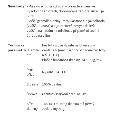
Nevýhody
- Má zvýšenou srážlivost v případě sušení ve
vysokých teplotách, doporučená teplota sušení je
65°C.
- Vyšší gramáž tkaniny, tato vlastnost je jak výhoda
(vyšší pevnost) ale je zároveň nevýhoda kvůli
vyšším nákladům na údržbu, v případě účtování
údržby na váhu.
Technické
Hustota nití je 42 nitě na čtverečný
parametry
Hustota
centimetr (mezinárodní označení hustoty
nití
nití: TC106)
Plošná hmotnost tkaniny: 347-352g/m2
Druh
Mykaná, 84 TEX
příze
Složení
100% bavlna
Úprava
reaktivní barvení praní na 60°C
Šíře
146-151cm, Kraj: tkanina má pevný
tkaniny
zatkávaný kraj