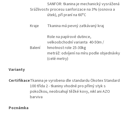
SANFOR: tkanina je mechanický vysrážená
Srážlivost
v procesu sanforizace na 3% (osnova a
útek), pří praní na 60°C
Kraje
Tkanina má pevný zatkávaný kraj
Role na papírové dutince,
velkoobchodní varianta 40-50m /
Balení
hmotnost role 25-30kg
metráž: odvíjení na míru podle objednávky
(celé metry)
Varianty
Certifikace
Tkanina je vyrobena dle standardu Ökotex Standard
100 třída 2 - tkaniny vhodné pro přímý styk s
pokožkou, neobsahují těžké kovy, nikl ani AZO
barviva
Poznámka