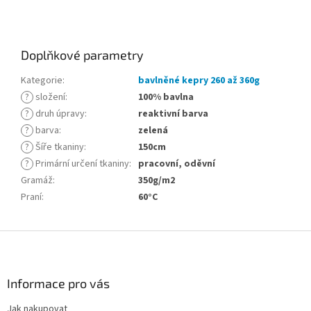
Doplňkové parametry
Kategorie
:
bavlněné kepry 260 až 360g
?
složení
:
100% bavlna
?
druh úpravy
:
reaktivní barva
?
barva
:
zelená
?
Šíře tkaniny
:
150cm
?
Primární určení tkaniny
:
pracovní, oděvní
Gramáž
:
350g/m2
Praní
:
60°C
Z
á
p
a
Informace pro vás
t
Jak nakupovat