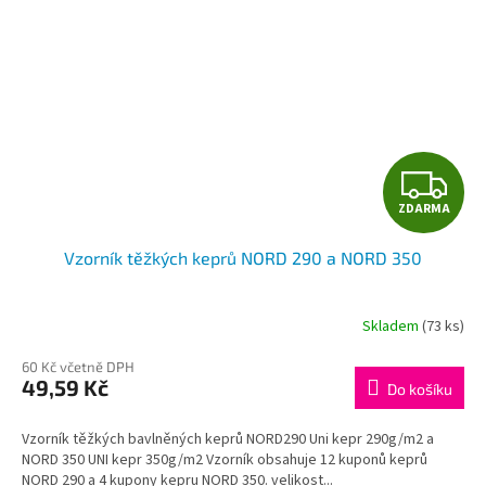
Z
ZDARMA
D
Vzorník těžkých keprů NORD 290 a NORD 350
A
R
Skladem
(73 ks)
M
60 Kč včetně DPH
49,59 Kč
Do košíku
A
Vzorník těžkých bavlněných keprů NORD290 Uni kepr 290g/m2 a
NORD 350 UNI kepr 350g/m2 Vzorník obsahuje 12 kuponů keprů
NORD 290 a 4 kupony kepru NORD 350. velikost...