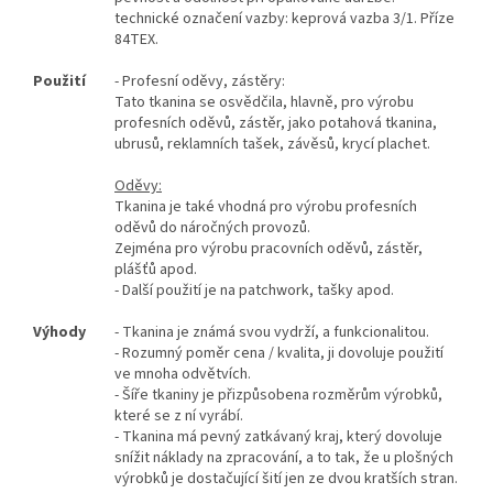
technické označení vazby: keprová vazba 3/1. Příze
84TEX.
Použití
- Profesní oděvy, zástěry:
Tato tkanina se osvědčila, hlavně, pro výrobu
profesních oděvů, zástěr, jako potahová tkanina,
ubrusů, reklamních tašek, závěsů, krycí plachet.
Oděvy:
Tkanina je také vhodná pro výrobu profesních
oděvů do náročných provozů.
Zejména pro výrobu pracovních oděvů, zástěr,
plášťů apod.
- Další použití je na patchwork, tašky apod.
Výhody
- Tkanina je známá svou vydrží, a funkcionalitou.
- Rozumný poměr cena / kvalita, ji dovoluje použití
ve mnoha odvětvích.
- Šíře tkaniny je přizpůsobena rozměrům výrobků,
které se z ní vyrábí.
- Tkanina má pevný zatkávaný kraj, který dovoluje
snížit náklady na zpracování, a to tak, že u plošných
výrobků je dostačující šití jen ze dvou kratších stran.