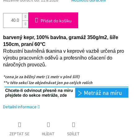
Můžeme doručit do:
11.8.2026
Možnosti doručení
Přidat do košíku
barvený kepr, 100% bavlna, gramáž 350g/m2, šíře
150cm, praní 60°C
Robustní bavlněná tkanina v keprové vazbě určená pro
výrobu pracovních oděvů a profesního ošacení do
náročných provozů.
*cena je za běžný metr (1 metr v plné šíří)
**v této sekcí lze objednávat jen po celých rolích
Detailní informace
ZEPTAT SE
HLÍDAT
SDÍLET