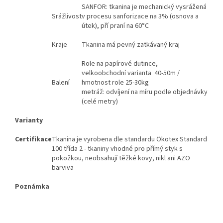
SANFOR: tkanina je mechanický vysrážená
Srážlivost
v procesu sanforizace na 3% (osnova a
útek), pří praní na 60°C
Kraje
Tkanina má pevný zatkávaný kraj
Role na papírové dutince,
velkoobchodní varianta 40-50m /
Balení
hmotnost role 25-30kg
metráž: odvíjení na míru podle objednávky
(celé metry)
Varianty
Certifikace
Tkanina je vyrobena dle standardu Ökotex Standard
100 třída 2 - tkaniny vhodné pro přímý styk s
pokožkou, neobsahují těžké kovy, nikl ani AZO
barviva
Poznámka