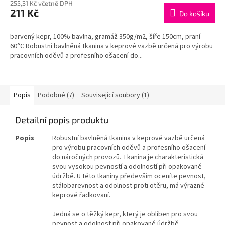
255,31 Kč včetně DPH
211 Kč
Do košíku
barvený kepr, 100% bavlna, gramáž 350g/m2, šíře 150cm, praní
60°C Robustní bavlněná tkanina v keprové vazbě určená pro výrobu
pracovních oděvů a profesního ošacení do...
Popis
Podobné (7)
Související soubory (1)
Detailní popis produktu
Popis
Robustní bavlněná tkanina v keprové vazbě určená
pro výrobu pracovních oděvů a profesního ošacení
do náročných provozů.
Tkanina je charakteristická
svou vysokou pevností a odolností při opakované
údržbě. U této tkaniny především oceníte pevnost,
stálobarevnost a odolnost proti otěru, má výrazné
keprové řadkovaní.
Jedná se o těžký kepr, který je oblíben pro svou
pevnost a odolnost při opakované údržbě.