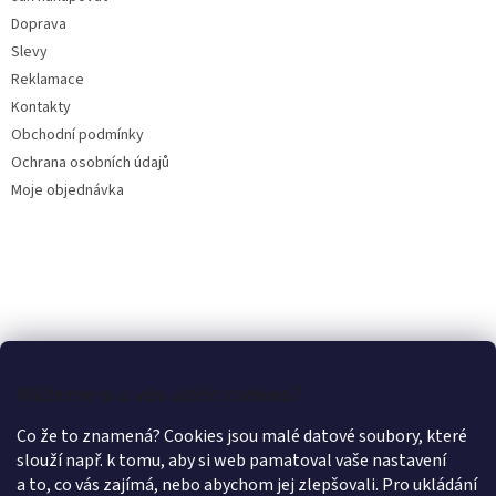
í
Doprava
Slevy
Reklamace
Kontakty
Obchodní podmínky
Ochrana osobních údajů
Moje objednávka
Můžeme si u vás uložit cookies?
Co že to znamená? Cookies jsou malé datové soubory, které
slouží např. k tomu, aby si web pamatoval vaše nastavení
a to, co vás zajímá, nebo abychom jej zlepšovali. Pro ukládání