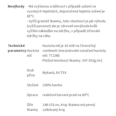
Nevýhody
- Má zvýšenou srážlivost v případě sušení ve
vysokých teplotách, doporučená teplota sušení je
65°C.
- Vyšší gramáž tkaniny, tato vlastnost je jak výhoda
(vyšší pevnost) ale je zároveň nevýhoda kvůli
vyšším nákladům na údržbu, v případě účtování
údržby na váhu.
Technické
Hustota nití je 42 nitě na čtverečný
parametry
Hustota
centimetr (mezinárodní označení hustoty
nití
nití: TC106)
Plošná hmotnost tkaniny: 347-352g/m2
Druh
Mykaná, 84 TEX
příze
Složení
100% bavlna
Úprava
reaktivní barvení praní na 60°C
Šíře
146-151cm, Kraj: tkanina má pevný
tkaniny
zatkávaný kraj