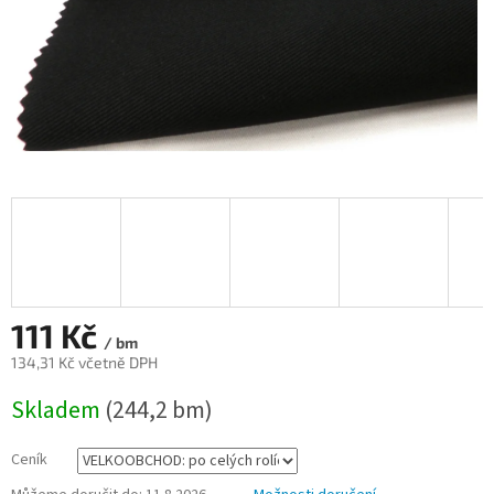
111 Kč
/ bm
134,31 Kč včetně DPH
Měrná
Skladem
(244,2 bm)
cena:
Ceník