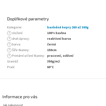
Doplňkové parametry
Kategorie
:
bavlněné kepry 260 až 360g
?
složení
:
100% bavlna
?
druh úpravy
:
reaktivní barva
?
barva
:
černá
?
Šíře tkaniny
:
150cm
?
Primární určení tkaniny
:
pracovní, oděvní
Gramáž
:
350g/m2
Praní
:
60°C
Z
á
p
a
Informace pro vás
t
Jak nakupovat