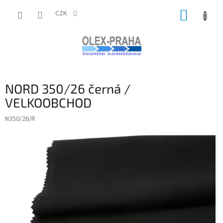
Přejít
NÁKUP
na
CZK
obsah
KOŠÍK
NORD 350/26 černá /
VELKOOBCHOD
N350/26/R