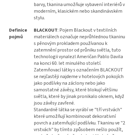
barvy, tkanina umožňuje vybavení interiérů v
moderním, klasickém nebo skandinávském
stylu.
Definice
BLACKOUT
: Pojem Blackout v textilních
pojmů
materiálech označuje neprůhlednou tkaninu
s pěnovým prokladem používanou k
zatemnění prostor od průniku světla, tuto
technologii vynalezl Američan Pablo Davila
na konci 60. let minulého století.
Zatemňovací látky s označením BLACKOUT
se nejčastěji najdeme v hotelových pokojích
jako podšívky na záclony nebo jako
samostatné závěsy, které blokují většinu
světla, které by jinak pronikalo oknem, když
jsou závěsy zavřené.
Standardně látka se vyrábí ve "tří vrstvách"
které umožňují kombinovat dekorativní
povrch a zatemňující podšívku. Tkaninu ve "2
vrstvách" by tímto způsobem nešlo použít,