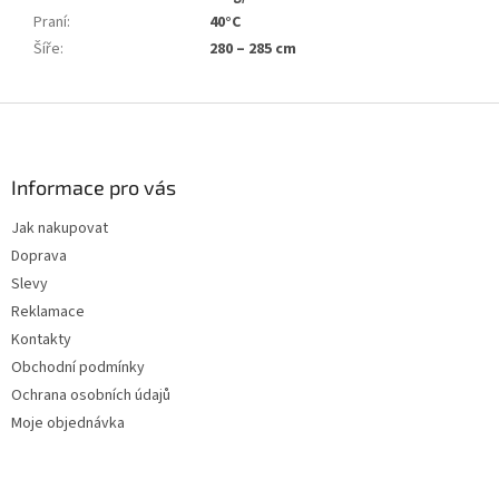
Praní
:
40°C
Šíře
:
280 – 285 cm
Z
á
p
a
Informace pro vás
t
Jak nakupovat
í
Doprava
Slevy
Reklamace
Kontakty
Obchodní podmínky
Ochrana osobních údajů
Moje objednávka