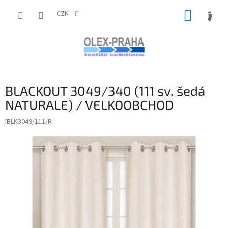
Přejít
NÁKUP
na
CZK
obsah
KOŠÍK
BLACKOUT 3049/340 (111 sv. šedá
NATURALE) / VELKOOBCHOD
IBLK3049/111/R