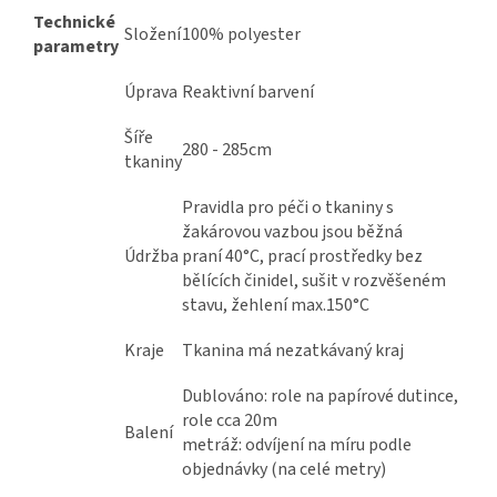
Technické
Složení
100% polyester
parametry
Úprava
Reaktivní barvení
Šíře
280 - 285cm
tkaniny
Pravidla pro péči o tkaniny s
žakárovou vazbou jsou běžná
Údržba
praní 40°C, prací prostředky bez
bělících činidel, sušit v rozvěšeném
stavu, žehlení max.150°C
Kraje
Tkanina má nezatkávaný kraj
Dublováno: role na papírové dutince,
role cca 20m
Balení
metráž: odvíjení na míru podle
objednávky (na celé metry)