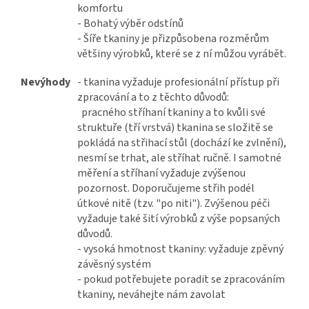
komfortu
- Bohatý výběr odstínů
- Šíře tkaniny je přizpůsobena rozměrům
většiny výrobků, které se z ní můžou vyrábět.
Nevýhody
- tkanina vyžaduje profesionální přístup při
zpracování a to z těchto důvodů:
pracného stříhaní tkaniny a to kvůli své
struktuře (tří vrstvá) tkanina se složitě se
pokládá na střihací stůl (dochází ke zvlnění),
nesmí se trhat, ale stříhat ručně. I samotné
měření a stříhaní vyžaduje zvýšenou
pozornost. Doporučujeme střih podél
útkové nitě (tzv. "po niti"). Zvýšenou péči
vyžaduje také šití výrobků z výše popsaných
důvodů.
- vysoká hmotnost tkaniny: vyžaduje zpěvný
závěsný systém
- pokud potřebujete poradit se zpracováním
tkaniny, neváhejte nám zavolat