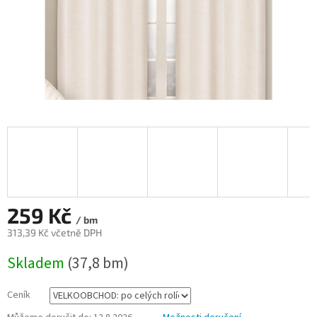
259 Kč
/ bm
313,39 Kč včetně DPH
Měrná
Skladem
(37,8 bm)
cena:
Ceník