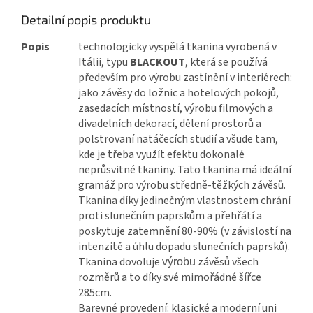
Detailní popis produktu
Popis
technologicky vyspělá tkanina vyrobená v
Itálii, typu
BLACKOUT
, která se používá
především pro výrobu zastínění v interiérech:
jako závěsy do ložnic a hotelových pokojů,
zasedacích místností, výrobu filmových a
divadelních dekorací, dělení prostorů a
polstrovaní natáčecích studií a všude tam,
kde je třeba využít efektu dokonalé
neprůsvitné tkaniny. Tato tkanina má ideální
gramáž pro výrobu středně-těžkých závěsů.
Tkanina díky jedinečným vlastnostem chrání
proti slunečním paprskům a přehřátí a
poskytuje zatemnění 80-90% (v závislostí na
intenzitě a úhlu dopadu slunečních paprsků).
Tkanina dovoluje
závěsů všech
výrobu
rozměrů a to díky své mimořádné šířce
285cm.
Barevné provedení: klasické a moderní uni