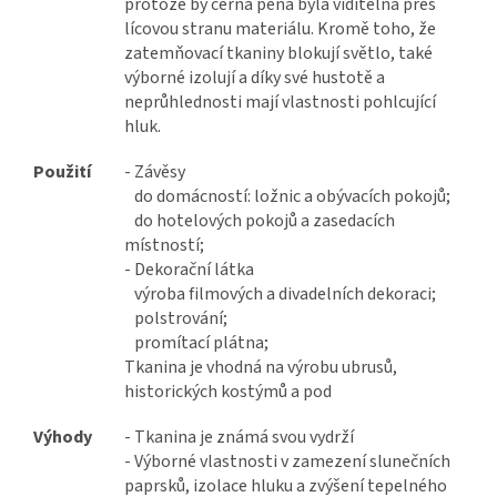
protože by černá pěna byla viditelná přes
lícovou stranu materiálu. Kromě toho, že
zatemňovací tkaniny blokují světlo, také
výborné izolují a díky své hustotě a
neprůhlednosti mají vlastnosti pohlcující
hluk.
Použití
- Závěsy
do domácností: ložnic a obývacích pokojů;
do hotelových pokojů a zasedacích
místností;
- Dekorační látka
výroba filmových a divadelních dekoraci;
polstrování;
promítací plátna;
Tkanina je vhodná na výrobu ubrusů,
historických kostýmů a pod
Výhody
- Tkanina je známá svou vydrží
- Výborné vlastnosti v zamezení slunečních
paprsků, izolace hluku a zvýšení tepelného