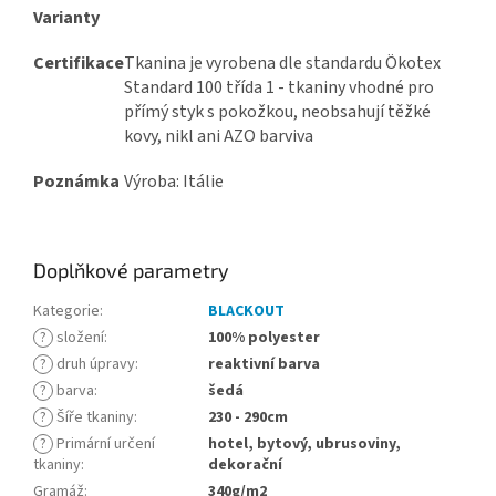
Varianty
Certifikace
Tkanina je vyrobena dle standardu Ökotex
Standard 100 třída 1 - tkaniny vhodné pro
přímý styk s pokožkou, neobsahují těžké
kovy, nikl ani AZO barviva
Poznámka
Výroba: Itálie
Doplňkové parametry
Kategorie
:
BLACKOUT
?
složení
:
100% polyester
?
druh úpravy
:
reaktivní barva
?
barva
:
šedá
?
Šíře tkaniny
:
230 - 290cm
?
Primární určení
hotel, bytový, ubrusoviny,
tkaniny
:
dekorační
Gramáž
:
340g/m2