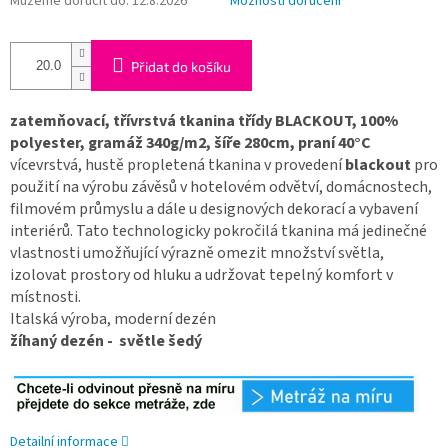
Můžeme doručit do:
12.8.2026
Možnosti doručení
Přidat do košíku
zatemňovací, třívrstvá tkanina třídy BLACKOUT, 100%
polyester, gramáž 340g/m2, šíře 280cm, praní 40°C
vícevrstvá, hustě propletená tkanina v provedení
blackout
pro
použití na výrobu závěsů v hotelovém odvětví, domácnostech,
filmovém průmyslu a dále u designových dekorací a vybavení
interiérů. Tato technologicky pokročilá tkanina má jedinečné
vlastnosti umožňující výrazně omezit množství světla,
izolovat prostory od hluku a udržovat tepelný komfort v
místnosti.
Italská výroba, moderní dezén
žíhaný dezén - světle šedý
Detailní informace