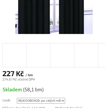
227 Kč
/ bm
274,67 Kč včetně DPH
Měrná
Skladem
(58,1 bm)
cena:
Ceník