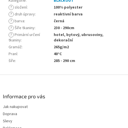
Kategorie
:
BLACKOUT
?
složení
:
100% polyester
?
druh úpravy
:
reaktivní barva
?
barva
:
černá
?
Šíře tkaniny
:
230 - 290cm
?
Primární určení
hotel, bytový, ubrusoviny,
tkaniny
:
dekorační
Gramáž
:
265g/m2
Praní
:
40°C
šíře
:
285 - 290 cm
Z
á
p
a
Informace pro vás
t
Jak nakupovat
í
Doprava
Slevy