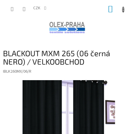
Přejít
NÁKUP
na
CZK
obsah
KOŠÍK
BLACKOUT MXM 265 (06 černá
NERO) / VELKOOBCHOD
IBLK260MX/06/R