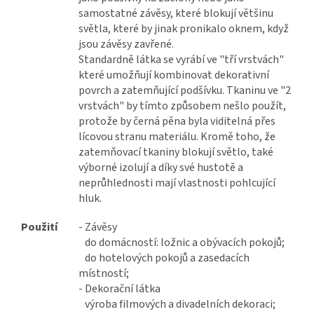
samostatné závěsy, které blokují většinu
světla, které by jinak pronikalo oknem, když
jsou závěsy zavřené.
Standardně látka se vyrábí ve "tří vrstvách"
které umožňují kombinovat dekorativní
povrch a zatemňující podšívku. Tkaninu ve "2
vrstvách" by tímto způsobem nešlo použít,
protože by černá pěna byla viditelná přes
lícovou stranu materiálu. Kromě toho, že
zatemňovací tkaniny blokují světlo, také
výborné izolují a díky své hustotě a
neprůhlednosti mají vlastnosti pohlcující
hluk.
Použití
- Závěsy
do domácností: ložnic a obývacích pokojů;
do hotelových pokojů a zasedacích
místností;
- Dekorační látka
výroba filmových a divadelních dekoraci;