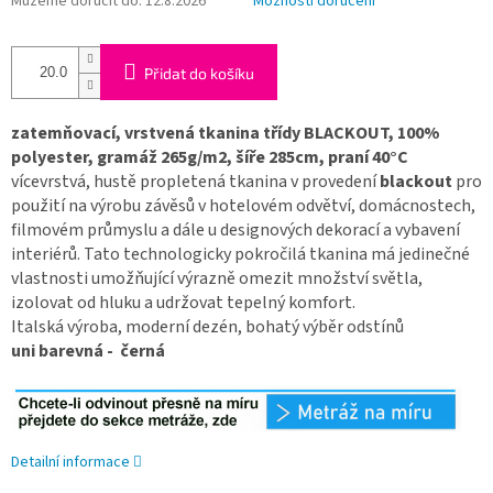
Můžeme doručit do:
12.8.2026
Možnosti doručení
Přidat do košíku
zatemňovací, vrstvená tkanina třídy BLACKOUT, 100%
polyester, gramáž 265g/m2, šíře 285cm, praní 40°C
vícevrstvá, hustě propletená tkanina v provedení
blackout
pro
použití na výrobu závěsů v hotelovém odvětví, domácnostech,
filmovém průmyslu a dále u designových dekorací a vybavení
interiérů. Tato technologicky pokročilá tkanina má jedinečné
vlastnosti umožňující výrazně omezit množství světla,
izolovat od hluku a udržovat tepelný komfort.
Italská výroba, moderní dezén, bohatý výběr odstínů
uni barevná - černá
Detailní informace