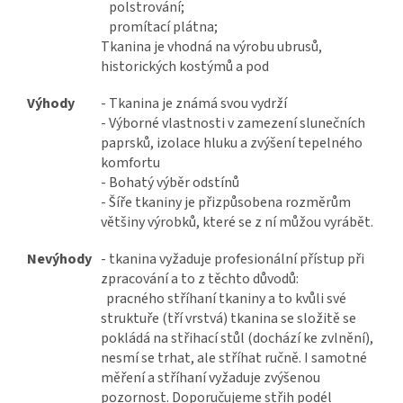
polstrování;
promítací plátna;
Tkanina je vhodná na výrobu ubrusů,
historických kostýmů a pod
Výhody
- Tkanina je známá svou vydrží
- Výborné vlastnosti v zamezení slunečních
paprsků, izolace hluku a zvýšení tepelného
komfortu
- Bohatý výběr odstínů
- Šíře tkaniny je přizpůsobena rozměrům
většiny výrobků, které se z ní můžou vyrábět.
Nevýhody
- tkanina vyžaduje profesionální přístup při
zpracování a to z těchto důvodů:
pracného stříhaní tkaniny a to kvůli své
struktuře (tří vrstvá) tkanina se složitě se
pokládá na střihací stůl (dochází ke zvlnění),
nesmí se trhat, ale stříhat ručně. I samotné
měření a stříhaní vyžaduje zvýšenou
pozornost. Doporučujeme střih podél