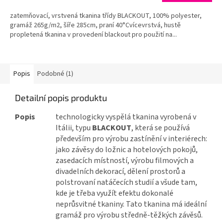
zatemňovací, vrstvená tkanina třídy BLACKOUT, 100% polyester,
gramáž 265g/m2, šíře 285cm, praní 40°Cvícevrstvá, hustě
propletená tkanina v provedení blackout pro použití na...
Popis
Podobné (1)
Detailní popis produktu
Popis
technologicky vyspělá tkanina vyrobená v
Itálii, typu
BLACKOUT
, která se používá
především pro výrobu zastínění v interiérech:
jako závěsy do ložnic a hotelových pokojů,
zasedacích místností, výrobu filmových a
divadelních dekorací, dělení prostorů a
polstrovaní natáčecích studií a všude tam,
kde je třeba využít efektu dokonalé
neprůsvitné tkaniny. Tato tkanina má ideální
gramáž pro výrobu středně-těžkých závěsů.