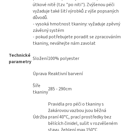
útkové nitě (tzv. "po niti"). Zvýšenou péči
vyžaduje také šití výrobků z výše popsaných
důvodů.
- vysoká hmotnost tkaniny: vyžaduje zpěvný
závěsný systém
- pokud potřebujete poradit se zpracováním
tkaniny, neváhejte nám zavolat
Technické
Složení
100% polyester
parametry
Úprava
Reaktivní barvení
Šíře
285 - 290cm
tkaniny
Pravidla pro péči o tkaniny s
žakárovou vazbou jsou běžná
Údržba
praní 40°C, prací prostředky bez
bělících činidel, sušit v rozvěšeném
stavu, žehlení max.150°C