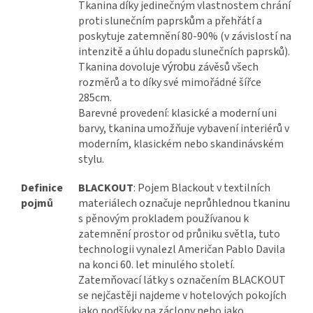
Tkanina díky jedinečným vlastnostem chrání
proti slunečním paprskům a přehřátí a
poskytuje zatemnění 80-90% (v závislostí na
intenzitě a úhlu dopadu slunečních paprsků).
Tkanina dovoluje
závěsů všech
výrobu
rozměrů a to díky své mimořádné šířce
285cm.
Barevné provedení: klasické a moderní uni
barvy, tkanina umožňuje vybavení interiérů v
moderním, klasickém nebo skandinávském
stylu.
Definice
BLACKOUT
: Pojem Blackout v textilních
pojmů
materiálech označuje neprůhlednou tkaninu
s pěnovým prokladem používanou k
zatemnění prostor od průniku světla, tuto
technologii vynalezl Američan Pablo Davila
na konci 60. let minulého století.
Zatemňovací látky s označením BLACKOUT
se nejčastěji najdeme v hotelových pokojích
jako podšívky na záclony nebo jako