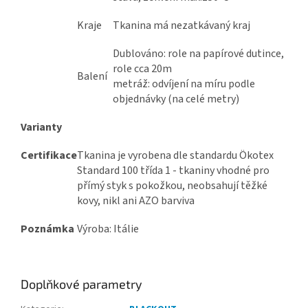
Kraje
Tkanina má nezatkávaný kraj
Dublováno: role na papírové dutince,
role cca 20m
Balení
metráž: odvíjení na míru podle
objednávky (na celé metry)
Varianty
Certifikace
Tkanina je vyrobena dle standardu Ökotex
Standard 100 třída 1 - tkaniny vhodné pro
přímý styk s pokožkou, neobsahují těžké
kovy, nikl ani AZO barviva
Poznámka
Výroba: Itálie
Doplňkové parametry