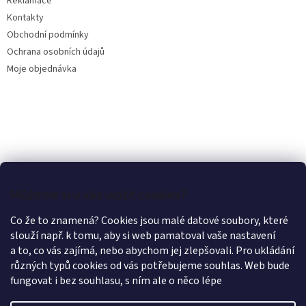
Reklamace
Kontakty
Obchodní podmínky
Ochrana osobních údajů
Moje objednávka
Můžeme si u vás uložit cookies?
Co že to znamená? Cookies jsou malé datové soubory, které
slouží např. k tomu, aby si web pamatoval vaše nastavení
a to, co vás zajímá, nebo abychom jej zlepšovali. Pro ukládání
různých typů cookies od vás potřebujeme souhlas. Web bude
fungovat i bez souhlasu, s ním ale o něco lépe