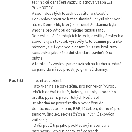
technické označení vazby: plátnová vazba 1/1.
Příze 30TEX.
V sedmdesátých letech dvacátého století v
Československu se k této tkanině uchytil obchodní
název Domestik, který znamenal že tkanina byla
vhodná pro výrobu domácího textilu (angl.
Domestic). V následujících letech, desítky českých a
slovenských textilek vyráběly tuto tkaninu po tímto
názvem, ale i výrobce z ostatních zemí brali tuto
konstrukci jako základní standard bavlněného
plátna.
V tomto názvosloví jsme navázali na tradici a jediné
co jsme do názvu přidali, je gramáž tkaniny.
Použití
- Ložní povlečení:
Tato tkanina se osvědčila, pro konfekční výrobu
lehčích oděvů (sukně, haleny, kalhoty) spodního
prádla, pyžam, pacientských košili atd
Je vhodná na prostěradla a povlečení do
domácností, penzionů, B&B, léčeben, domovů pro
seniory, školek, rekreačních a jiných lůžkových
zařízení;
- Další použití je jako podkladový materiál na
patchwork, krycí plachty, tašky apod;