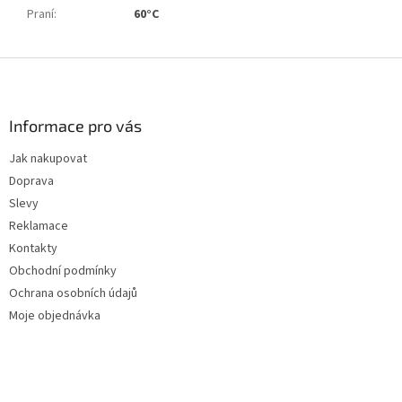
Praní
:
60°C
Z
á
p
a
Informace pro vás
t
Jak nakupovat
í
Doprava
Slevy
Reklamace
Kontakty
Obchodní podmínky
Ochrana osobních údajů
Moje objednávka