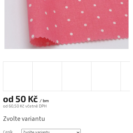
od
50 Kč
/ bm
od
60,50 Kč
včetně DPH
Měrná
Zvolte variantu
cena:
Ceník