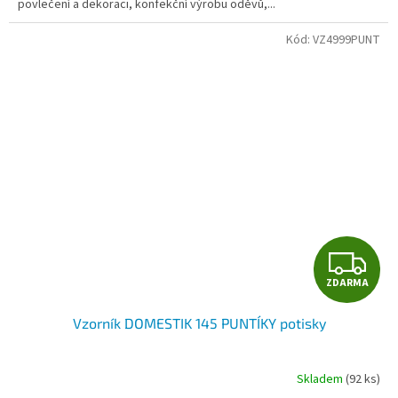
povlečení a dekoraci, konfekční výrobu oděvů,...
Kód:
VZ4999PUNT
Z
ZDARMA
D
Vzorník DOMESTIK 145 PUNTÍKY potisky
A
R
Skladem
(92 ks)