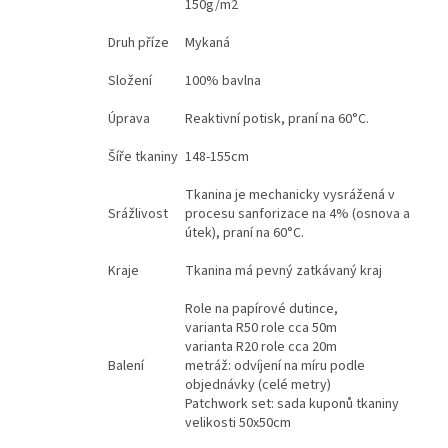
150g/m2
Druh příze
Mykaná
Složení
100% bavlna
Úprava
Reaktivní potisk, praní na 60°C.
Šíře tkaniny
148-155cm
Tkanina je mechanicky vysrážená v
Srážlivost
procesu sanforizace na 4% (osnova a
útek), praní na 60°C.
Kraje
Tkanina má pevný zatkávaný kraj
Role na papírové dutince,
varianta R50 role cca 50m
varianta R20 role cca 20m
Balení
metráž: odvíjení na míru podle
objednávky (celé metry)
Patchwork set: sada kuponů tkaniny
velikosti 50x50cm