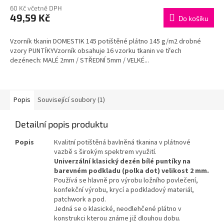
M
60 Kč včetně DPH
49,59 Kč
Do košíku
A
Vzorník tkanin DOMESTIK 145 potištěné plátno 145 g/m2 drobné
vzory PUNTÍKYVzorník obsahuje 16 vzorku tkanin ve třech
dezénech: MALÉ 2mm / STŘEDNÍ 5mm / VELKÉ...
Popis
Související soubory (1)
Detailní popis produktu
Popis
Kvalitní potištěná bavlněná tkanina v plátnové
vazbě s širokým spektrem využití.
Univerzální klasický dezén bílé puntíky na
barevném podkladu (polka dot) velikost 2 mm.
Používá se hlavně pro výrobu ložního povlečení,
konfekční výrobu, krycí a podkladový materiál,
patchwork a pod.
Jedná se o klasické, neodlehčené plátno v
konstrukci kterou známe již dlouhou dobu.