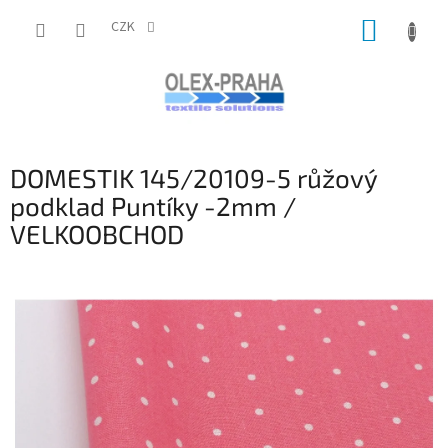
Přejít
NÁKUP
na
CZK
obsah
KOŠÍK
DOMESTIK 145/20109-5 růžový
podklad Puntíky -2mm /
VELKOOBCHOD