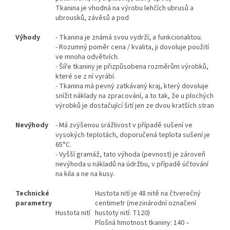
Tkanina je vhodná na výrobu lehčích ubrusů a
ubrousků, závěsů a pod
Výhody
- Tkanina je známá svou vydrží, a funkcionalitou.
- Rozumný poměr cena / kvalita, ji dovoluje použití
ve mnoha odvětvích.
- Šíře tkaniny je přizpůsobena rozměrům výrobků,
které se z ní vyrábí.
- Tkanina má pevný zatkávaný kraj, který dovoluje
snížit náklady na zpracování, a to tak, že u plochých
výrobků je dostačující šití jen ze dvou kratších stran
Nevýhody
- Má zvýšenou srážlivost v případě sušení ve
vysokých teplotách, doporučená teplota sušení je
65°C.
- Vyšší gramáž, tato výhoda (pevnost) je zároveň
nevýhoda u nákladů na údržbu, v případě účtování
na kila a ne na kusy.
Technické
Hustota nití je 48 nitě na čtverečný
parametry
centimetr (mezinárodní označení
Hustota nití
hustoty nití: T120)
Plošná hmotnost tkaniny: 140 –