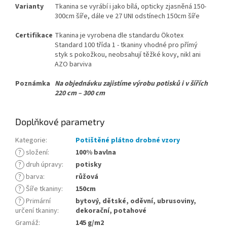
Varianty
Tkanina se vyrábí i jako bílá, opticky zjasněná 150-
300cm šíře, dále ve 27 UNI odstínech 150cm šíře
Certifikace
Tkanina je vyrobena dle standardu Ökotex
Standard 100 třída 1 - tkaniny vhodné pro přímý
styk s pokožkou, neobsahují těžké kovy, nikl ani
AZO barviva
Poznámka
Na objednávku zajistíme výrobu potisků i v šířích
220 cm – 300 cm
Doplňkové parametry
Kategorie
:
Potištěné plátno drobné vzory
?
složení
:
100% bavlna
?
druh úpravy
:
potisky
?
barva
:
růžová
?
Šíře tkaniny
:
150cm
?
Primární
bytový, dětské, oděvní, ubrusoviny,
určení tkaniny
:
dekorační, potahové
Gramáž
:
145 g/m2