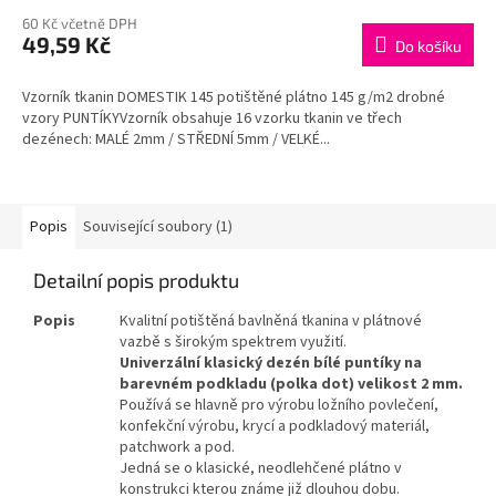
M
60 Kč včetně DPH
49,59 Kč
Do košíku
A
Vzorník tkanin DOMESTIK 145 potištěné plátno 145 g/m2 drobné
vzory PUNTÍKYVzorník obsahuje 16 vzorku tkanin ve třech
dezénech: MALÉ 2mm / STŘEDNÍ 5mm / VELKÉ...
Popis
Související soubory (1)
Detailní popis produktu
Popis
Kvalitní potištěná bavlněná tkanina v plátnové
vazbě s širokým spektrem využití.
Univerzální klasický dezén bílé puntíky na
barevném podkladu (polka dot) velikost 2 mm.
Používá se hlavně pro výrobu ložního povlečení,
konfekční výrobu, krycí a podkladový materiál,
patchwork a pod.
Jedná se o klasické, neodlehčené plátno v
konstrukci kterou známe již dlouhou dobu.