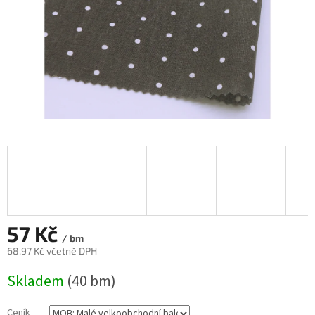
57 Kč
/ bm
68,97 Kč včetně DPH
Měrná
Skladem
(40 bm)
cena:
Ceník