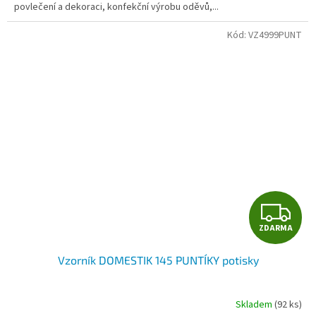
povlečení a dekoraci, konfekční výrobu oděvů,...
Kód:
VZ4999PUNT
Z
ZDARMA
D
Vzorník DOMESTIK 145 PUNTÍKY potisky
A
R
Skladem
(92 ks)