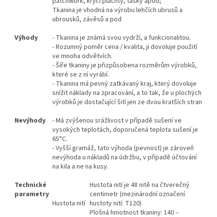
patchwork, krycí plachty, tašky apod;
Tkanina je vhodná na výrobu lehčích ubrusů a
ubrousků, závěsů a pod
Výhody
- Tkanina je známá svou vydrží, a funkcionalitou.
- Rozumný poměr cena / kvalita, ji dovoluje použití
ve mnoha odvětvích.
- Šíře tkaniny je přizpůsobena rozměrům výrobků,
které se z ní vyrábí.
- Tkanina má pevný zatkávaný kraj, který dovoluje
snížit náklady na zpracování, a to tak, že u plochých
výrobků je dostačující šití jen ze dvou kratších stran
Nevýhody
- Má zvýšenou srážlivost v případě sušení ve
vysokých teplotách, doporučená teplota sušení je
65°C.
- Vyšší gramáž, tato výhoda (pevnost) je zároveň
nevýhoda u nákladů na údržbu, v případě účtování
na kila a ne na kusy.
Technické
Hustota nití je 48 nitě na čtverečný
parametry
centimetr (mezinárodní označení
Hustota nití
hustoty nití: T120)
Plošná hmotnost tkaniny: 140 –