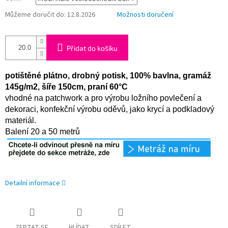
Můžeme doručit do:
12.8.2026
Možnosti doručení
Přidat do košíku
potištěné plátno, drobný potisk, 100% bavlna, gramáž
145g/m2, šíře 150cm, praní 60°C
vhodné na patchwork a pro výrobu ložního povlečení a
dekoraci, konfekční výrobu oděvů, jako krycí a podkladový
materiál.
Balení 20 a 50 metrů
Detailní informace
ZEPTAT SE
HLÍDAT
SDÍLET