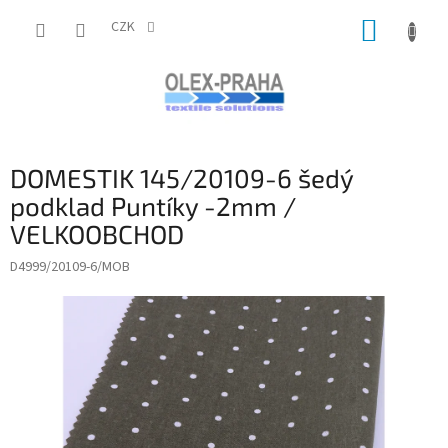
Přejít
NÁKUP
na
CZK
obsah
KOŠÍK
DOMESTIK 145/20109-6 šedý
podklad Puntíky -2mm /
VELKOOBCHOD
D4999/20109-6/MOB