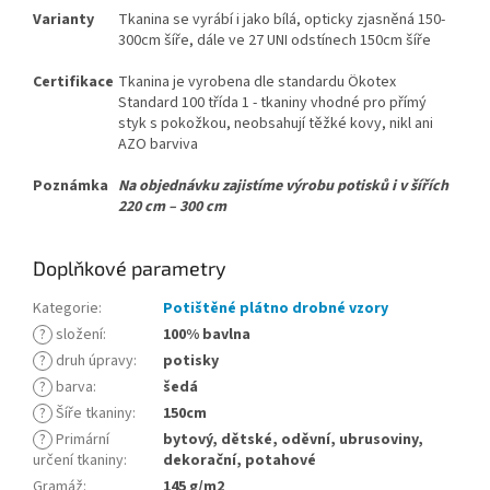
Varianty
Tkanina se vyrábí i jako bílá, opticky zjasněná 150-
300cm šíře, dále ve 27 UNI odstínech 150cm šíře
Certifikace
Tkanina je vyrobena dle standardu Ökotex
Standard 100 třída 1 - tkaniny vhodné pro přímý
styk s pokožkou, neobsahují těžké kovy, nikl ani
AZO barviva
Poznámka
Na objednávku zajistíme výrobu potisků i v šířích
220 cm – 300 cm
Doplňkové parametry
Kategorie
:
Potištěné plátno drobné vzory
?
složení
:
100% bavlna
?
druh úpravy
:
potisky
?
barva
:
šedá
?
Šíře tkaniny
:
150cm
?
Primární
bytový, dětské, oděvní, ubrusoviny,
určení tkaniny
:
dekorační, potahové
Gramáž
:
145 g/m2