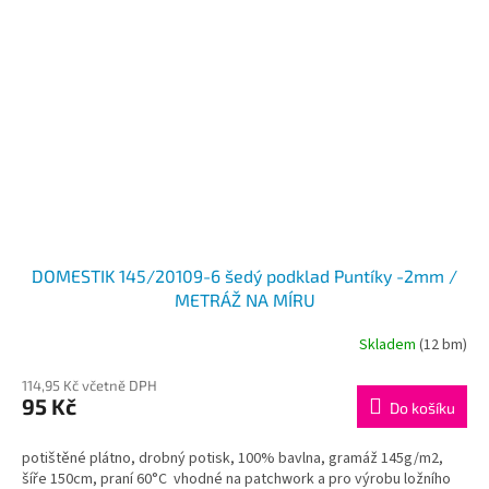
DOMESTIK 145/20109-6 šedý podklad Puntíky -2mm /
METRÁŽ NA MÍRU
Skladem
(12 bm)
114,95 Kč včetně DPH
95 Kč
Do košíku
potištěné plátno, drobný potisk, 100% bavlna, gramáž 145g/m2,
šíře 150cm, praní 60°C vhodné na patchwork a pro výrobu ložního