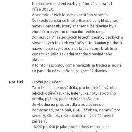
technické označení vazby: plátnová vazba 1/1.
Příze 30TEX.
V sedmdesátých letech dvacátého století v
Československu se k této tkanině uchytil obchodní
název Domestik, který znamenal že tkanina byla
vhodná pro výrobu domácího textilu (angl.
Domestic). V následujících letech, desítky českých a
slovenských textilek vyráběly tuto tkaninu po tímto
názvem, ale i výrobce z ostatních zemí brali tuto
konstrukci jako základní standard bavlněného
plátna.
V tomto názvosloví jsme navázali na tradici a jediné
co jsme do názvu přidali, je gramáž tkaniny.
Použití
- Ložní povlečení:
Tato tkanina se osvědčila, pro konfekční výrobu
lehčích oděvů (sukně, haleny, kalhoty) spodního
prádla, pyžam, pacientských košili atd
Je vhodná na prostěradla a povlečení do
domácností, penzionů, B&B, léčeben, domovů pro
seniory, školek, rekreačních a jiných lůžkových
zařízení;
- Další použití je jako podkladový materiál na