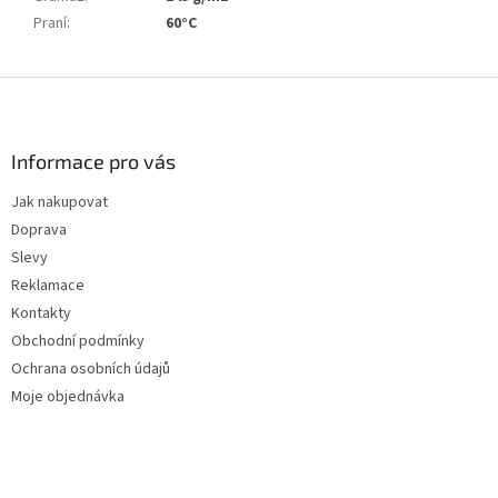
Praní
:
60°C
Z
á
p
a
Informace pro vás
t
Jak nakupovat
í
Doprava
Slevy
Reklamace
Kontakty
Obchodní podmínky
Ochrana osobních údajů
Moje objednávka