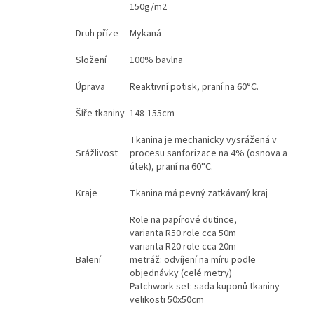
150g/m2
Druh příze
Mykaná
Složení
100% bavlna
Úprava
Reaktivní potisk, praní na 60°C.
Šíře tkaniny
148-155cm
Tkanina je mechanicky vysrážená v
Srážlivost
procesu sanforizace na 4% (osnova a
útek), praní na 60°C.
Kraje
Tkanina má pevný zatkávaný kraj
Role na papírové dutince,
varianta R50 role cca 50m
varianta R20 role cca 20m
Balení
metráž: odvíjení na míru podle
objednávky (celé metry)
Patchwork set: sada kuponů tkaniny
velikosti 50x50cm