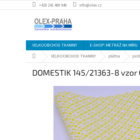
Přejít
+420 241 480 946
info@olex.cz
na
obsah
VELKOOBCHOD TKANINY
E-SHOP: METRÁŽ NA MÍRU
Domů
VELKOOBCHOD TKANINY
plátna
pot
DOMESTIK 145/21363-8 vzor