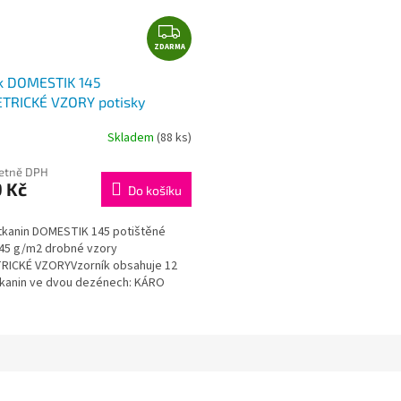
Z
ZDARMA
D
A
k DOMESTIK 145
R
TRICKÉ VZORY potisky
M
A
Skladem
(88 ks)
četně DPH
 Kč
Do košíku
 tkanin DOMESTIK 145 potištěné
145 g/m2 drobné vzory
ICKÉ VZORYVzorník obsahuje 12
tkanin ve dvou dezénech: KÁRO
/ ORNAMENT velikost...