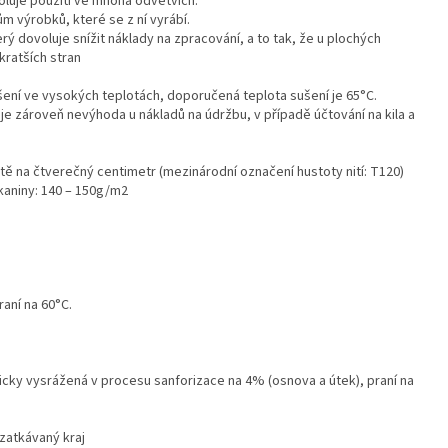
oluje použití ve mnoha odvětvích.
m výrobků, které se z ní vyrábí.
rý dovoluje snížit náklady na zpracování, a to tak, že u plochých
 kratších stran
šení ve vysokých teplotách, doporučená teplota sušení je 65°C.
 je zároveň nevýhoda u nákladů na údržbu, v případě účtování na kila a
nitě na čtverečný centimetr (mezinárodní označení hustoty nití: T120)
kaniny: 140 – 150g/m2
raní na 60°C.
cky vysrážená v procesu sanforizace na 4% (osnova a útek), praní na
zatkávaný kraj