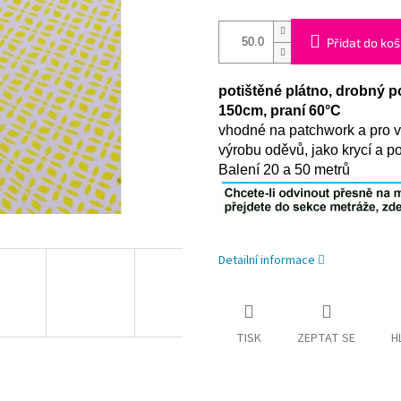
Přidat do koš
potištěné plátno, drobný p
150cm, praní 60°C
vhodné na patchwork a pro v
výrobu oděvů, jako krycí a p
Balení 20 a 50 metrů
Detailní informace
TISK
ZEPTAT SE
H