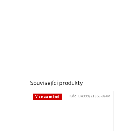
Související produkty
Kód:
D4999/21363-8/4M
Více za méně