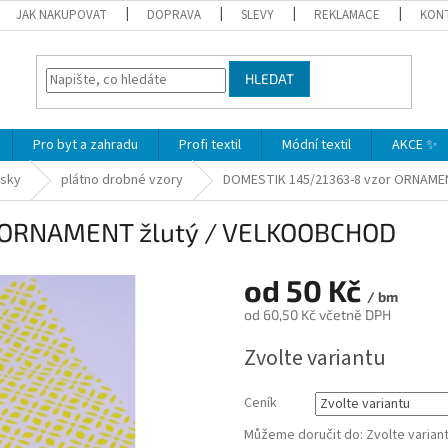
JAK NAKUPOVAT
DOPRAVA
SLEVY
REKLAMACE
KON
HLEDAT
Pro byt a zahradu
Profi textil
Módní textil
AKCE ✨
isky
plátno drobné vzory
DOMESTIK 145/21363-8 vzor ORNAME
 ORNAMENT žlutý / VELKOOBCHOD
od
50 Kč
/ bm
od
60,50 Kč
včetně DPH
Měrná
Zvolte variantu
cena:
Ceník
Můžeme doručit do:
Zvolte varian