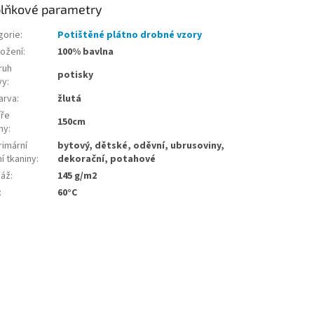
lňkové parametry
gorie
:
Potištěné plátno drobné vzory
ložení
:
100% bavlna
ruh
potisky
vy
:
arva
:
žlutá
íře
150cm
ny
:
rimární
bytový, dětské, oděvní, ubrusoviny,
í tkaniny
:
dekorační, potahové
áž
:
145 g/m2
:
60°C