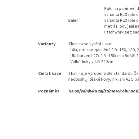
Role na papírové d
varianta R50 role 
Balení
varianta R20 role 
metráž: odvíjení n
Patchwork set: sad
Varianty
Tkanina se vyrábí i jako:
- bílá, opticky zjasněná šíře 150, 180, 
- UNI barvená 27x šíře 150cm a 9x šíří
- Velké tisky v šíří 220cm
Certifikace
Tkanina je vyrobena dle standardu Öko
neobsahují těžké kovy, nikl ani AZO ba
Poznámka
Na objednávku zajistíme výrobu potis
Z
á
p
a