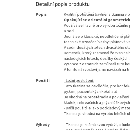
Detailní popis produktu
Popis
Kvalitní potištěná bavlněná tkanina v
Opakující se orientální geometric
Používá se hlavně pro výrobu ložního 
a pod.
Jedná se o klasické, neodlehčené plát
technické označení vazby: plátnová va
V sedmdesátých letech dvacátého stol
Domestik, který znamenal že tkanina b
následujících letech, desítky českých 
výrobce z ostatních zemí brali tuto ko
V tomto názvosloví jsme navázali na tra
Použití
- Ložní povlečení:
Tato tkanina se osvědčila, pro konfek
pyžam, pacientských košili atd
Je vhodná na prostěradla a povlečení
školek, rekreačních a jiných lůžkových
- Další použití je jako podkladový mat
Tkanina je vhodná na výrobu lehčích 
Výhody
- Tkanina je známá svou vydrží, a funkc