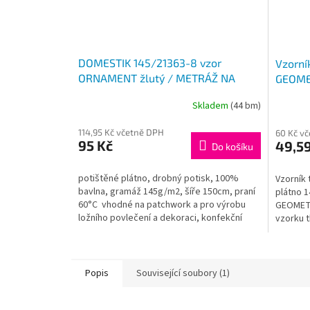
DOMESTIK 145/21363-8 vzor
Vzorní
ORNAMENT žlutý / METRÁŽ NA
GEOME
MÍRU
Skladem
(44 bm)
114,95 Kč včetně DPH
60 Kč v
95 Kč
49,59
Do košíku
potištěné plátno, drobný potisk, 100%
Vzorník
bavlna, gramáž 145g/m2, šíře 150cm, praní
plátno 
60°C vhodné na patchwork a pro výrobu
GEOMETR
ložního povlečení a dekoraci, konfekční
vzorku 
výrobu oděvů,...
KOSTKY 
Popis
Související soubory (1)