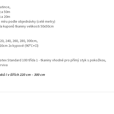
utince,
cca 50m
cca 20m
a míru podle objednávky (celé metry)
a kuponů tkaniny velikosti 50x50cm
220, 240, 260, 280, 300cm,
 220cm 2x kypové (90°C+Cl)
tex Standard 100 třída 1 - tkaniny vhodné pro přímý styk s pokožkou,
rviva
ků i v šířích 220 cm – 300 cm