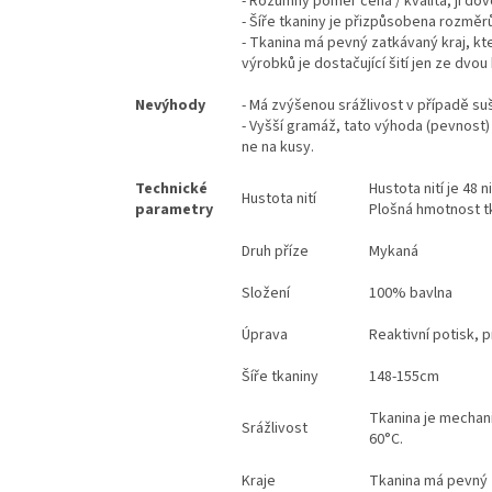
- Rozumný poměr cena / kvalita, ji dov
- Šíře tkaniny je přizpůsobena rozměrů
- Tkanina má pevný zatkávaný kraj, kte
výrobků je dostačující šití jen ze dvou
Nevýhody
- Má zvýšenou srážlivost v případě su
- Vyšší gramáž, tato výhoda (pevnost)
ne na kusy.
Technické
Hustota nití je 48 
Hustota nití
parametry
Plošná hmotnost t
Druh příze
Mykaná
Složení
100% bavlna
Úprava
Reaktivní potisk, p
Šíře tkaniny
148-155cm
Tkanina je mechani
Srážlivost
60°C.
Kraje
Tkanina má pevný 