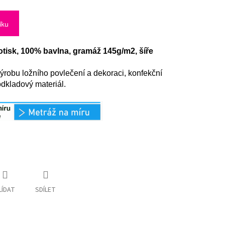
íku
otisk, 100% bavlna, gramáž 145g/m2, šíře
ýrobu ložního povlečení a dekoraci, konfekční
odkladový materiál.
LÍDAT
SDÍLET