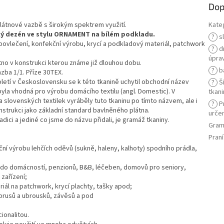
Dop
 plátnové vazbě s širokým spektrem využití.
Kate
ký dezén ve stylu ORNAMENT na bílém podkladu.
?
s
povlečení, konfekční výrobu, krycí a podkladový materiál, patchwork
?
d
úpra
no v konstrukci kterou známe již dlouhou dobu.
?
b
zba 1/1. Příze 30TEX.
etí v Československu se k této tkanině uchytil obchodní název
?
Š
yla vhodná pro výrobu domácího textilu (angl. Domestic). V
tkani
a slovenských textilek vyráběly tuto tkaninu po tímto názvem, ale i
?
P
nstrukci jako základní standard bavlněného plátna.
určen
dici a jediné co jsme do názvu přidali, je gramáž tkaniny.
Gram
Praní
ční výrobu lehčích oděvů (sukně, haleny, kalhoty) spodního prádla,
 do domácností, penzionů, B&B, léčeben, domovů pro seniory,
 zařízení;
eriál na patchwork, krycí plachty, tašky apod;
ubrusů a ubrousků, závěsů a pod
ionalitou.