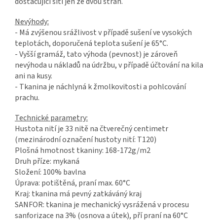
dostačující šití jen ze dvou stran.
Nevýhody:
- Má zvýšenou srážlivost v případě sušení ve vysokých
teplotách, doporučená teplota sušení je 65°C.
- Vyšší gramáž, tato výhoda (pevnost) je zároveň
nevýhoda u nákladů na údržbu, v případě účtování na kila
ani na kusy.
- Tkanina je náchlyná k žmolkovitosti a pohlcování
prachu.
Technické parametry:
Hustota nití je 33 nitě na čtverečný centimetr
(mezinárodní označení hustoty nití: T120)
Plošná hmotnost tkaniny: 168-172g/m2
Druh příze: mykaná
Složení: 100% bavlna
Úprava: potištěná, praní max. 60°C
Kraj: tkanina má pevný zatkáváný kraj
SANFOR: tkanina je mechanický vysrážená v procesu
sanforizace na 3% (osnova a útek), pří praní na 60°C