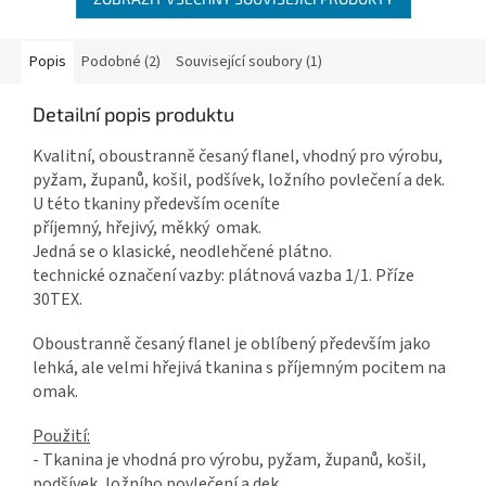
Popis
Podobné (2)
Související soubory (1)
Detailní popis produktu
Kvalitní, oboustranně česaný flanel, vhodný pro výrobu,
pyžam, županů, košil, podšívek, ložního povlečení a dek.
U této tkaniny především oceníte
příjemný, hřejivý, měkký omak.
Jedná se o klasické, neodlehčené plátno.
technické označení vazby: plátnová vazba 1/1. Příze
30TEX.
Oboustranně česaný flanel je oblíbený především jako
lehká, ale velmi hřejivá tkanina s příjemným pocitem na
omak.
Použití:
- Tkanina je vhodná pro výrobu, pyžam, županů, košil,
podšívek, ložního povlečení a dek.