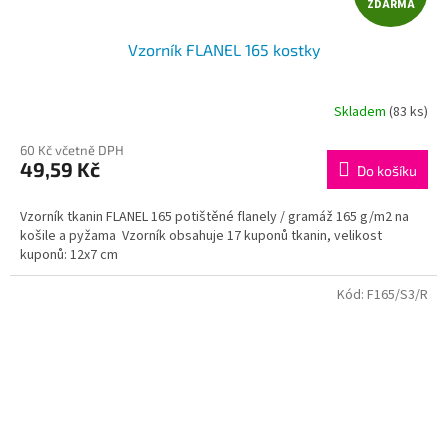
ZDARMA
D
Vzorník FLANEL 165 kostky
A
R
Skladem
(83 ks)
M
60 Kč včetně DPH
49,59 Kč
Do košíku
A
Vzorník tkanin FLANEL 165 potištěné flanely / gramáž 165 g/m2 na
košile a pyžama Vzorník obsahuje 17 kuponů tkanin, velikost
kuponů: 12x7 cm
Kód:
F165/S3/R