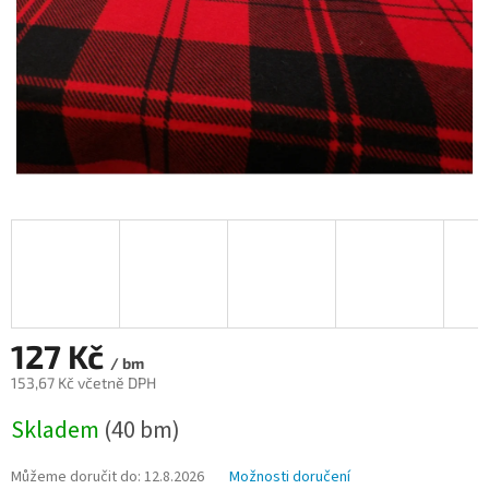
127 Kč
/ bm
153,67 Kč včetně DPH
Měrná
Skladem
(40 bm)
cena:
Můžeme doručit do:
12.8.2026
Možnosti doručení