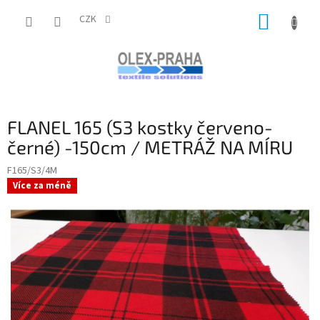
Přejít
NÁKUP
na
CZK
obsah
KOŠÍK
FLANEL 165 (S3 kostky červeno-
černé) -150cm / METRÁŽ NA MÍRU
F165/S3/4M
Více za méně