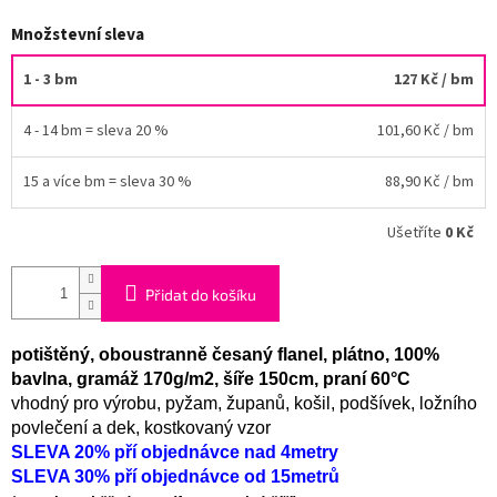
Množstevní sleva
1 - 3 bm
127 Kč
/ bm
4 - 14 bm = sleva 20 %
101,60 Kč
/ bm
15 a více bm = sleva 30 %
88,90 Kč
/ bm
Ušetříte
0 Kč
Přidat do košíku
potištěný, oboustranně česaný flanel, plátno, 100%
bavlna, gramáž 170g/m2, šíře 150cm, praní 60°C
vhodný pro výrobu, pyžam, županů, košil, podšívek, ložního
povlečení a dek, kostkovaný vzor
SLEVA 20% pří objednávce nad 4metry
SLEVA 30% pří objednávce od 15metrů