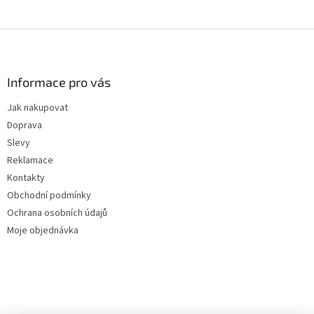
Z
á
p
a
Informace pro vás
t
Jak nakupovat
í
Doprava
Slevy
Reklamace
Kontakty
Obchodní podmínky
Ochrana osobních údajů
Moje objednávka