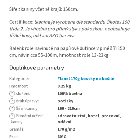
Šíře tkaniny včetně krajů: 150cm.
Certifikace:
tkanina je vyrobena dle standardu Ökotex 100
třída 2. Je vhodná pro přímý styk s pokožkou, neobsahuje
těžké kovy, nikl ani AZO barviva
Balení: role navinuté na papírové dutince v plné šíři 150
cm, návin cca 55-100m, hmotnost role 13-23kg
Doplňkové parametry
Kategorie
:
Flanel 170g kostky na košile
Hmotnost
:
0.25 kg
?
složení
:
100% bavlna
?
druh úpravy
:
potisky
?
Šíře tkaniny
:
160 - 210cm
?
Primární určení
zdravotnictví, hotel, pracovní,
tkaniny
:
oděvní
Gramáž
:
170 g/m2
Praní
:
60°C