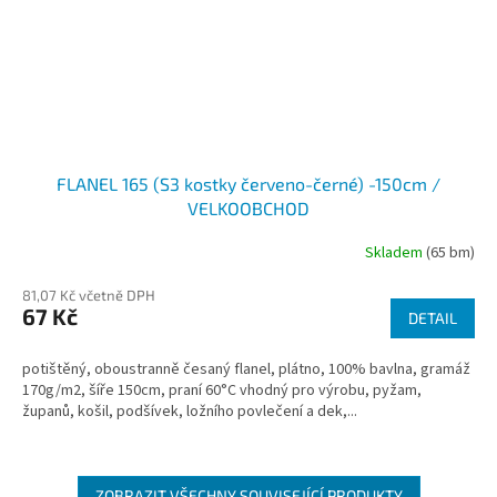
FLANEL 165 (S3 kostky červeno-černé) -150cm /
VELKOOBCHOD
Skladem
(65 bm)
81,07 Kč včetně DPH
67 Kč
DETAIL
potištěný, oboustranně česaný flanel, plátno, 100% bavlna, gramáž
170g/m2, šíře 150cm, praní 60°C vhodný pro výrobu, pyžam,
županů, košil, podšívek, ložního povlečení a dek,...
ZOBRAZIT VŠECHNY SOUVISEJÍCÍ PRODUKTY