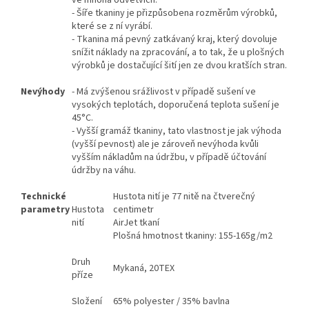
- Šíře tkaniny je přizpůsobena rozměrům výrobků,
které se z ní vyrábí.
- Tkanina má pevný zatkávaný kraj, který dovoluje
snížit náklady na zpracování, a to tak, že u plošných
výrobků je dostačující šití jen ze dvou kratších stran.
Nevýhody
- Má zvýšenou srážlivost v případě sušení ve
vysokých teplotách, doporučená teplota sušení je
45°C.
- Vyšší gramáž tkaniny, tato vlastnost je jak výhoda
(vyšší pevnost) ale je zároveň nevýhoda kvůli
vyšším nákladům na údržbu, v případě účtování
údržby na váhu.
Technické
Hustota nití je 77 nitě na čtverečný
parametry
Hustota
centimetr
nití
AirJet tkaní
Plošná hmotnost tkaniny: 155-165g/m2
Druh
Mykaná, 20TEX
příze
Složení
65% polyester / 35% bavlna