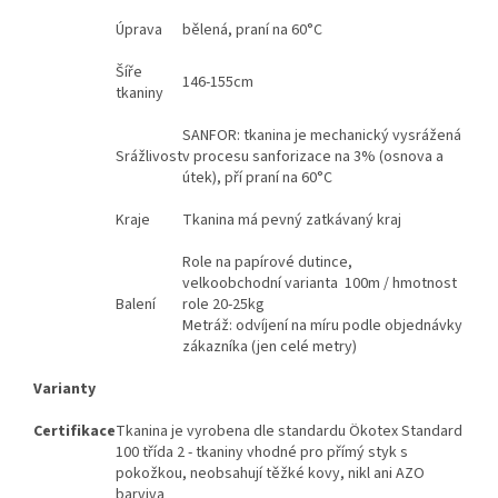
Úprava
bělená, praní na 60°C
Šíře
146-155cm
tkaniny
SANFOR: tkanina je mechanický vysrážená
Srážlivost
v procesu sanforizace na 3% (osnova a
útek), pří praní na 60°C
Kraje
Tkanina má pevný zatkávaný kraj
Role na papírové dutince,
velkoobchodní varianta 100m / hmotnost
Balení
role 20-25kg
Metráž: odvíjení na míru podle objednávky
zákazníka (jen celé metry)
Varianty
Certifikace
Tkanina je vyrobena dle standardu Ökotex Standard
100 třída 2 - tkaniny vhodné pro přímý styk s
pokožkou, neobsahují těžké kovy, nikl ani AZO
barviva