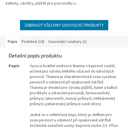
kalhoty, zástěry, pláště pro pracovníky v...
ZOBRAZIT VŠECHNY SOUVISEJÍCÍ PRODUKTY
Popis
Podobné (10)
Související soubory (1)
Detailní popis produktu
Popis
Vysoce kvalitní směsová tkanina v keprové vazbě,
určená pro výrobu lehkého ošacení do náročných
provozů. Tkanina je charakteristická svou vysokou
pevností a odolností při opakované údržbě.
Tkanina je vhodná pro výrobu plášťů, halen a kalhot
pro lékaře a zdravotní personál, farmaceutický
průmysl, laboratoře, masný průmysl, mlékárenský
průmysl, pekárenský průmysl a jiné obory.
Jedná se o odlehčený kepr, který je oblíben pro
svou pevnost a odolnost při opakované údržbě.
technické označení vazby: keprová vazba 2/1. Příze