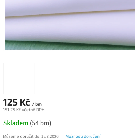
125 Kč
/ bm
151,25 Kč včetně DPH
Měrná
Skladem
(54 bm)
cena:
Můžeme doručit do:
12.8.2026
Možnosti doručení