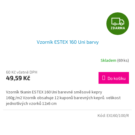
Z
ZDARMA
D
Vzorník ESTEX 160 Uni barvy
A
R
Skladem
(69 ks)
M
60 Kč včetně DPH
49,59 Kč
Do košíku
A
Vzorník tkanin ESTEX 160 Uni barevné směsové kepry
160g/m2 Vzorník obsahuje 12 kuponů barevných keprů. velikost
jednotlivých vzorků 12x6 cm
Kód:
EX160/100/R