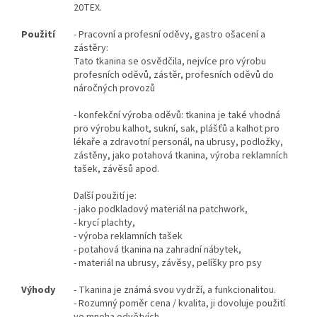
20TEX.
Použití
- Pracovní a profesní oděvy, gastro ošacení a
zástěry:
Tato tkanina se osvědčila, nejvíce pro výrobu
profesních oděvů, zástěr, profesních oděvů do
náročných provozů
- konfekční výroba oděvů: tkanina je také vhodná
pro výrobu kalhot, sukní, sak, plášťů a kalhot pro
lékaře a zdravotní personál, na ubrusy, podložky,
zástěny, jako potahová tkanina, výroba reklamních
tašek, závěsů apod.
Další použití je:
- jako podkladový materiál na patchwork,
- krycí plachty,
- výroba reklamních tašek
- potahová tkanina na zahradní nábytek,
- materiál na ubrusy, závěsy, pelíšky pro psy
Výhody
- Tkanina je známá svou vydrží, a funkcionalitou.
- Rozumný poměr cena / kvalita, ji dovoluje použití
ve mnoha odvětvích.