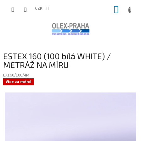
Přejít
NÁKUP
na
CZK
obsah
KOŠÍK
ESTEX 160 (100 bílá WHITE) /
METRÁŽ NA MÍRU
EX160/100/4M
Více za méně