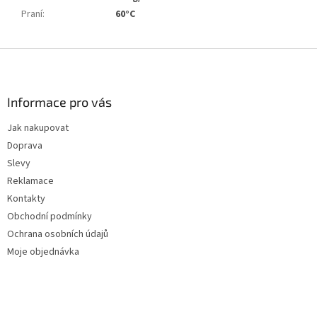
Praní
:
60°C
Z
á
p
a
Informace pro vás
t
Jak nakupovat
í
Doprava
Slevy
Reklamace
Kontakty
Obchodní podmínky
Ochrana osobních údajů
Moje objednávka