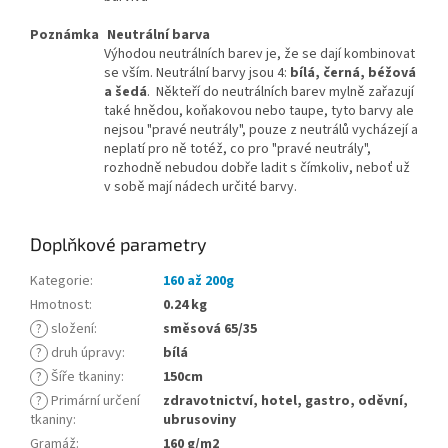
Poznámka
Neutrální barva
Výhodou neutrálních barev je, že se dají kombinovat
se vším. Neutrální barvy jsou 4:
bílá, černá, béžová
a šedá
. Někteří do neutrálních barev mylně zařazují
také hnědou, koňakovou nebo taupe, tyto barvy ale
nejsou "pravé neutrály", pouze z neutrálů vycházejí a
neplatí pro ně totéž, co pro "pravé neutrály",
rozhodně nebudou dobře ladit s čímkoliv, neboť už
v sobě mají nádech určité barvy.
Doplňkové parametry
Kategorie
:
160 až 200g
Hmotnost
:
0.24 kg
?
složení
:
směsová 65/35
?
druh úpravy
:
bílá
?
Šíře tkaniny
:
150cm
?
Primární určení
zdravotnictví, hotel, gastro, oděvní,
tkaniny
:
ubrusoviny
Gramáž
:
160 g/m2