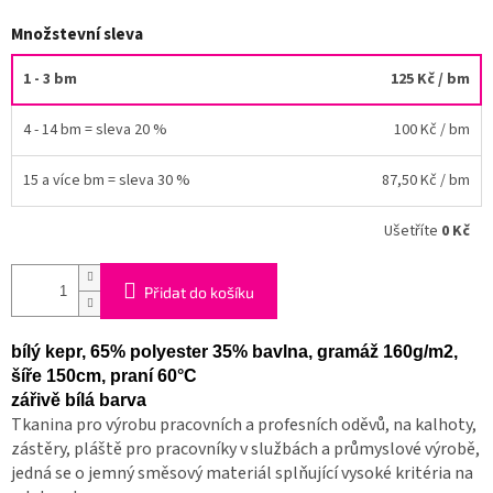
Množstevní sleva
1 - 3 bm
125 Kč
/ bm
4 - 14 bm = sleva 20 %
100 Kč
/ bm
15 a více bm = sleva 30 %
87,50 Kč
/ bm
Ušetříte
0 Kč
Přidat do košíku
bílý kepr, 65% polyester 35% bavlna, gramáž 160g/m2,
šíře 150cm, praní 60°C
zářivě bílá barva
Tkanina pro výrobu pracovních a profesních oděvů, na kalhoty,
zástěry, pláště pro pracovníky v službách a průmyslové výrobě,
jedná se o jemný směsový materiál splňující vysoké kritéria na