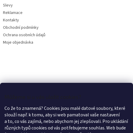
Slevy
Reklamace
Kontakty
Obchodní podmínky
Ochrana osobních údajů
Moje objednávka
Můžeme si u vás uložit cookies?
Co že to znamená? Cookies jsou malé datové soubory, které
slouží např. k tomu, aby si web pamatoval vaše nastavení
a to, co vás zajímá, nebo abychom jej zlepšovali. Pro ukládání
různých typů cookies od vás potřebujeme souhlas. Web bude