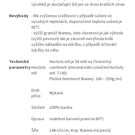
výrobků je dostačující šití jen ze dvou kratších stran.
Nevýhody
- Má zvýšenou srážlivost v případě sušení ve
vysokých teplotách, doporučená teplota sušení je
65°C.
- Vyšší gramáž tkaniny, tato vlastnost je jak výhoda
(vyšší pevnost) ale je zároveň nevýhoda kvůli
vyšším nákladům na údržbu, v případě účtování
údržby na váhu.
Technické
Hustota nití je 58 nitě na čtverečný
parametry
Hustota
centimetr (mezinárodní označení hustoty
nití
nití: T145)
Plošná hmotnost tkaniny: 240 – 250g/m2
Druh
Mykaná
příze
Složení
100% bavlna
Úprava
reaktivní barvení praní na 60°C
Šíře
146-151cm, Kraj: tkanina má pevný