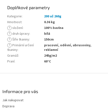
Doplňkové parametry
Kategorie
:
200 až 260g
Hmotnost
:
0.36 kg
?
složení
:
100% bavlna
?
druh úpravy
:
bílá
?
Šíře tkaniny
:
150cm
?
Primární určení
pracovní, oděvní, ubrusoviny,
tkaniny
:
reklamní
Gramáž
:
245g/m2
Praní
:
60°C
Z
á
p
a
Informace pro vás
t
Jak nakupovat
í
Doprava