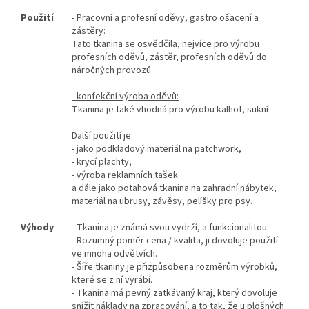
Použití
- Pracovní a profesní oděvy, gastro ošacení a
zástěry:
Tato tkanina se osvědčila, nejvíce pro výrobu
profesních oděvů, zástěr, profesních oděvů do
náročných provozů
- konfekční výroba oděvů:
Tkanina je také vhodná pro výrobu kalhot, sukní
Další použití je:
- jako podkladový materiál na patchwork,
- krycí plachty,
- výroba reklamních tašek
a dále jako potahová tkanina na zahradní nábytek,
materiál na ubrusy, závěsy, pelíšky pro psy.
Výhody
- Tkanina je známá svou vydrží, a funkcionalitou.
- Rozumný poměr cena / kvalita, ji dovoluje použití
ve mnoha odvětvích.
- Šíře tkaniny je přizpůsobena rozměrům výrobků,
které se z ní vyrábí.
- Tkanina má pevný zatkávaný kraj, který dovoluje
snížit náklady na zpracování, a to tak, že u plošných