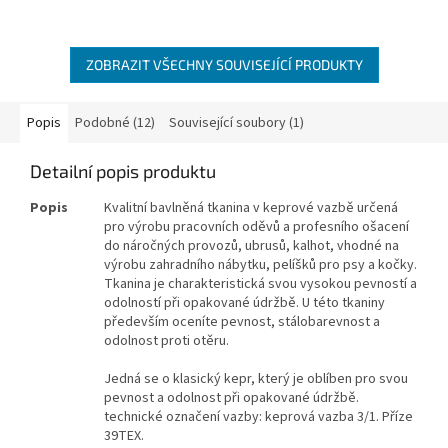
ZOBRAZIT VŠECHNY SOUVISEJÍCÍ PRODUKTY
Popis
Podobné (12)
Související soubory (1)
Detailní popis produktu
Popis
Kvalitní bavlněná tkanina v keprové vazbě určená
pro výrobu pracovních oděvů a profesního ošacení
do náročných provozů, ubrusů, kalhot, vhodné na
výrobu zahradního nábytku, pelíšků pro psy a kočky.
Tkanina je charakteristická svou vysokou pevností a
odolností při opakované údržbě. U této tkaniny
především oceníte pevnost, stálobarevnost a
odolnost proti otěru.
Jedná se o klasický kepr, který je oblíben pro svou
pevnost a odolnost při opakované údržbě.
technické označení vazby: keprová vazba 3/1. Příze
39TEX.