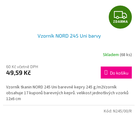
Z
ZDARMA
D
Vzorník NORD 245 Uni barvy
A
R
Skladem
(68 ks)
M
60 Kč včetně DPH
49,59 Kč
Do košíku
A
Vzorník tkanin NORD 245 Uni barevné kepry 245 g/m2Vzorník
obsahuje 17 kuponů barevných keprů. velikost jednotlivých vzorků
12x6 cm
Kód:
N245/00/R