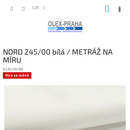
Přejít
NÁKUP
na
CZK
obsah
KOŠÍK
NORD 245/00 bílá / METRÁŽ NA
MÍRU
N245/00/4M
Více za méně