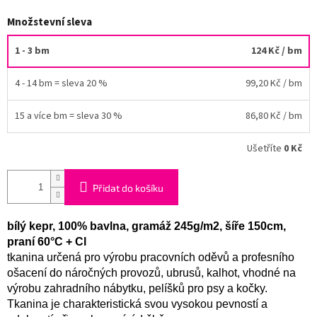
Množstevní sleva
1 - 3 bm
124 Kč
/ bm
4 - 14 bm = sleva 20 %
99,20 Kč
/ bm
15 a více bm = sleva 30 %
86,80 Kč
/ bm
Ušetříte
0 Kč
Přidat do košíku
bílý kepr, 100% bavlna, gramáž 245g/m2, šíře 150cm,
praní 60°C + Cl
tkanina určená pro výrobu pracovních oděvů a profesního
ošacení do náročných provozů, ubrusů, kalhot, vhodné na
výrobu zahradního nábytku, pelíšků pro psy a kočky.
Tkanina je charakteristická svou vysokou pevností a