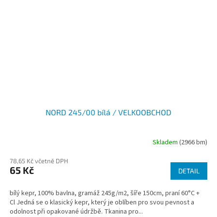
NORD 245/00 bílá / VELKOOBCHOD
Skladem
(2966 bm)
78,65 Kč včetně DPH
65 Kč
DETAIL
bílý kepr, 100% bavlna, gramáž 245g/m2, šíře 150cm, praní 60°C +
Cl Jedná se o klasický kepr, který je oblíben pro svou pevnost a
odolnost při opakované údržbě. Tkanina pro...