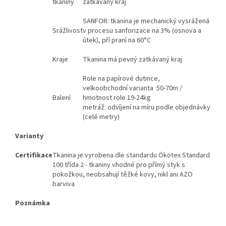
tkaniny
zatkávaný kraj
SANFOR: tkanina je mechanický vysrážená
Srážlivost
v procesu sanforizace na 3% (osnova a
útek), pří praní na 60°C
Kraje
Tkanina má pevný zatkávaný kraj
Role na papírové dutince,
velkoobchodní varianta 50-70m /
Balení
hmotnost role 19-24kg
metráž: odvíjení na míru podle objednávky
(celé metry)
Varianty
Certifikace
Tkanina je vyrobena dle standardu Ökotex Standard
100 třída 2 - tkaniny vhodné pro přímý styk s
pokožkou, neobsahují těžké kovy, nikl ani AZO
barviva
Poznámka