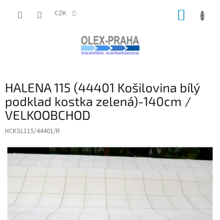
Přejít
NÁKUP
na
CZK
obsah
KOŠÍK
HALENA 115 (44401 Košilovina bílý
podklad kostka zelená)-140cm /
VELKOOBCHOD
HCKSL115/44401/R