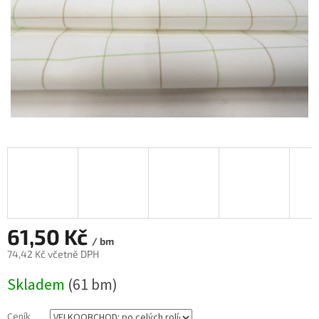
61,50 Kč
/ bm
74,42 Kč včetně DPH
Měrná
Skladem
(61 bm)
cena:
Ceník