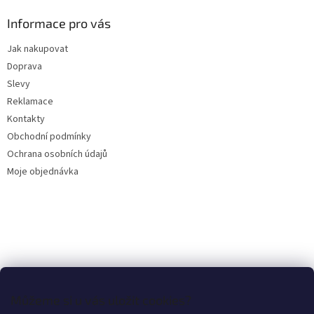
p
a
Informace pro vás
t
Jak nakupovat
í
Doprava
Slevy
Reklamace
Kontakty
Obchodní podmínky
Ochrana osobních údajů
Moje objednávka
Můžeme si u vás uložit cookies?