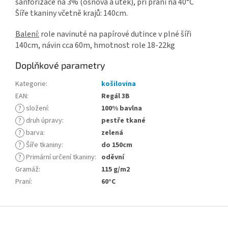
sanforizace na 3% (osnova a útek), pří praní na 40°C
Šíře tkaniny včetně krajů: 140cm.
Balení:
role navinuté na papírové dutince v plné šíři
140cm, návin cca 60m, hmotnost role 18-22kg
Doplňkové parametry
Kategorie
:
košilovina
EAN
:
Regál 3B
?
složení
:
100% bavlna
?
druh úpravy
:
pestře tkané
?
barva
:
zelená
?
Šíře tkaniny
:
do 150cm
?
Primární určení tkaniny
:
oděvní
Gramáž
:
115 g/m2
Praní
:
60°C
Z
á