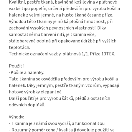
Kvalitní, pestře tkaná, bavlněná košilovina v plátnové
vazbě tipu popelín, určená především pro výrobu košil a
halenek z velmi jemné, na husto tkané česané příze.
Výhodou této tkaniny je nízká plošná hmotnost, při
zachování vysokých pevnostních vlastností. Díky
samostatnému barvení nití, je tkanina více,
stálobarevně odolná při opakované údržbě při vyšších
teplotách.
Technické označení vazby: plátnová 1/1. Příze 13TEX.
Použití:
-Košile a halenky:
Tato tkanina se osvědčila především pro výrobu košil a
halenek. Díky jemným, pestře tkaným vzorům, vypadají
hotové výrobky elegantně.
Další použití je pro výrobu šátků, plédů a ostatních
oděvních doplňků.
Výhody:
- Tkanina je známá svou vydrží, a funkcionalitou.
- Rozumný poměr cena / kvalita ji dovoluje použití ve