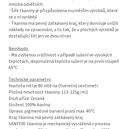
mnoha odvětvích.
- Šíře tkaniny je přizpůsobena rozměrům výrobků, které
se z ní vyrábějí.
- Tkanina má pevný zatkávaný kraj, který dovoluje snížit
náklady na zpracování, a to tak, že u plochých výrobků je
dostačující šití jen ze dvou stran.
Nevýhody:
- Má zvýšenou srážlivost v případě sušení ve vysokých
teplotách, doporučená teplota sušení je na první stupeň
65°C.
Technické parametry:
Hustota nití je 80 nitě na čtverečný centimetr
Plošná hmotnost tkaniny: 113-115g/m2
Druh příze: česaná
Složení: 100% bavlna
Úprava: pigmentové barvení praní max. 40°C
Kraj: tkanina má pevný zatkávaný kraj
SANFOR: tkanina je mechanický vysrážená v procesu