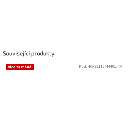
Související produkty
Kód:
HCKSL115/44401/4M
Více za méně