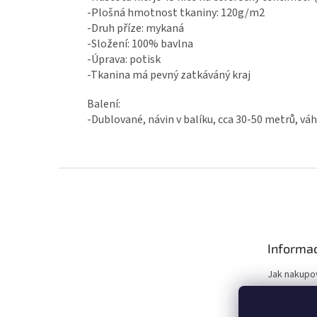
-Plošná hmotnost tkaniny: 120g/m2
-Druh příze: mykaná
-Složení: 100% bavlna
-Úprava: potisk
-Tkanina má pevný zatkáváný kraj
Balení:
-Dublované, návin v balíku, cca 30-50 metrů, vá
Z
á
p
a
t
Informac
í
Jak nakupo
Doprava
Slevy