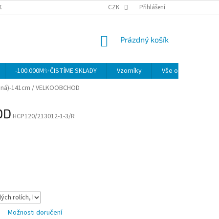
TAKTY
OBCHODNÍ PODMÍNKY
CZK
OCHRANA OSOBNÍCH ÚDAJŮ
Přihlášení
MO
NÁKUPNÍ
Prázdný košík
KOŠÍK
-100.000M✨ČISTÍME SKLADY
Vzorníky
Vše o nákupu
vená)-141cm / VELKOOBCHOD
OD
HCP120/213012-1-3/R
Možnosti doručení