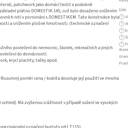
Kate
ateriál, patchwork jako domácí textil a podobně.
EAN
:
základní plátno DOMESTIK 145, což bylo dosaženo snížením
snovních nití v porovnáni s DOMESTIKEM. Tato konstrukce byla
?
s
sti a snížením plošné hmotnosti. (technické označení
?
d
?
b
?
Ší
?
Pr
ložního povlečení do nemocnic, školek, rekreačních a jiných
tkani
povlečení do domácností.
Gram
rk, krycí plachty, tašky apod.
Praní
. Rozumný poměr cena / kvalita dovoluje její použití ve mnoha
 vzhled). Má zvýšenou srážlivost v případě sušení ve vysokých
 (mezinárodní označení hustoty nití: T115)