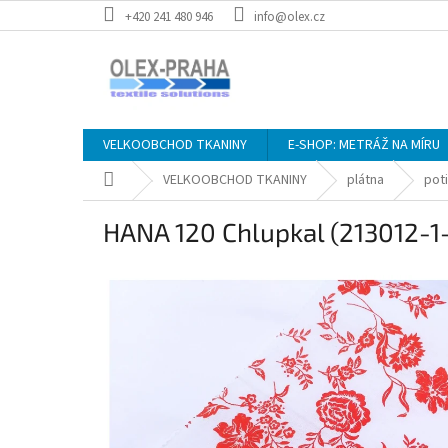
Přejít
+420 241 480 946
info@olex.cz
na
obsah
VELKOOBCHOD TKANINY
E-SHOP: METRÁŽ NA MÍRU
Domů
VELKOOBCHOD TKANINY
plátna
pot
HANA 120 Chlupkal (213012-