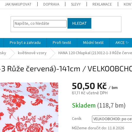
JAK NAKUPOVAT
DOPRAVA
SLEVY
REKLAMACE
KON
HLEDAT
Pro byt a zahradu
Profi textil
Módní textil
AKCE ✨
isky
květinové vzory
HANA 120 Chlupkal (213012-1-3 Růže čer
1-3 Růže červená)-141cm / VELKOOBCH
50,50 Kč
/ bm
61,11 Kč včetně DPH
Měrná
Skladem
(118,7 bm)
cena:
Ceník
Můžeme doručit do:
11.8.2026