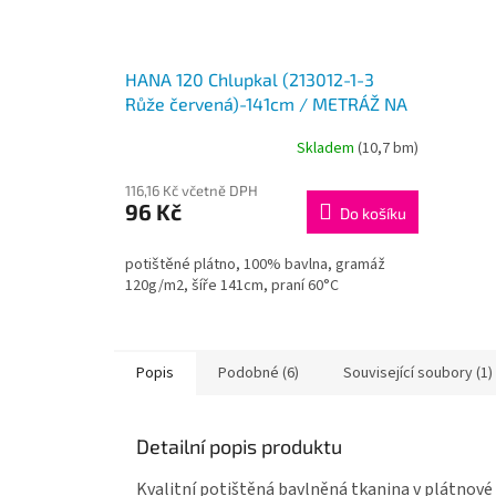
HANA 120 Chlupkal (213012-1-3
Růže červená)-141cm / METRÁŽ NA
MÍRU
Skladem
(10,7 bm)
116,16 Kč včetně DPH
96 Kč
Do košíku
potištěné plátno, 100% bavlna, gramáž
120g/m2, šíře 141cm, praní 60°C
Popis
Podobné (6)
Související soubory (1)
Detailní popis produktu
Kvalitní potištěná bavlněná tkanina v plátnové 