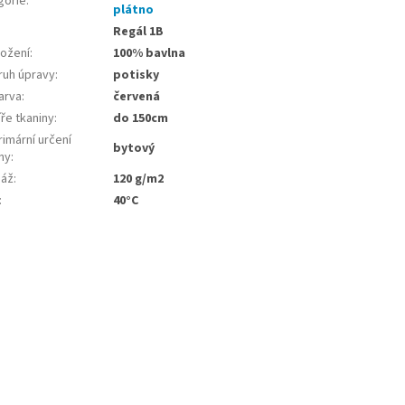
gorie
:
plátno
Regál 1B
ložení
:
100% bavlna
ruh úpravy
:
potisky
arva
:
červená
ře tkaniny
:
do 150cm
imární určení
bytový
ny
:
áž
:
120 g/m2
:
40°C