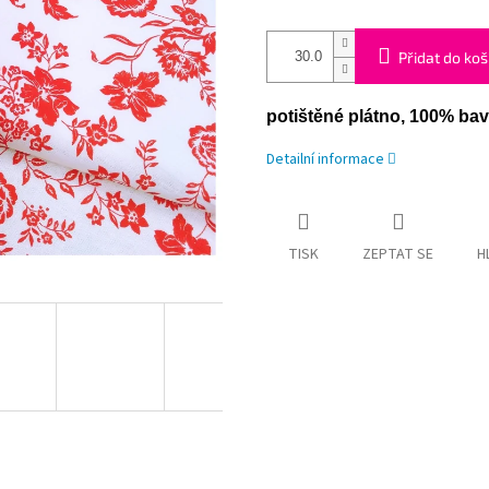
Přidat do koš
potištěné plátno, 100% bav
Detailní informace
TISK
ZEPTAT SE
H