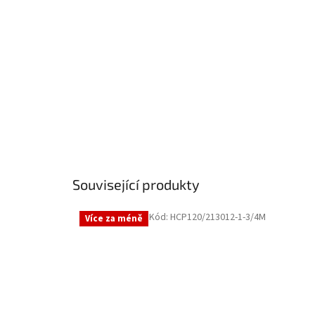
Související produkty
Kód:
HCP120/213012-1-3/4M
Více za méně