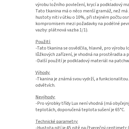
výrobu ložního povlečení, krycí a podkladový m
Tato tkanina má o něco menší gramáž, než má 
hustoty niti v útku o 10%, při stejném počtu o
kompromisem mezi požadavky na podélné pevno
vazby: plátnová vazba 1/1).
Použití:
-Tato tkanina se osvědčila, hlavně, pro výrobu 
lůžkových zařízení, je vhodná na prostěradla a 
-Další použití je podkladový materiál na patchwo
Výhody:
-Tkanina je známá svou vydrží, a funkcionalitou
odvětvích.
Nevýhody:
-Pro výrobky třídy Lux není vhodná (má obyčejný
teplotách, doporučená teplota sušení je 65°C.
Technické parametry:
-Hustota nití je 45 nitě na čtverečný centimetr