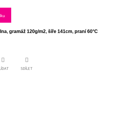
íku
lna, gramáž 120g/m2, šíře 141cm, praní 60°C
LÍDAT
SDÍLET