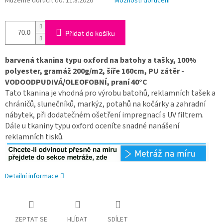
Můžeme doručit do:
11.8.2026
Možnosti doručení
Přidat do košíku
barvená tkanina typu oxford na batohy a tašky, 100%
polyester, gramáž 200g/m2, šíře 160cm, PU zátěr -
VODOODPUDIVÁ/OLEOFOBNÍ, praní 40°C
Tato tkanina je vhodná pro výrobu batohů, reklamních tašek a
chráničů, slunečníků, markýz, potahů na kočárky a zahradní
nábytek, při dodatečném ošetření impregnací s UV filtrem.
Dále u tkaniny typu oxford oceníte snadné nanášení
reklamních tisků.
Detailní informace
ZEPTAT SE
HLÍDAT
SDÍLET