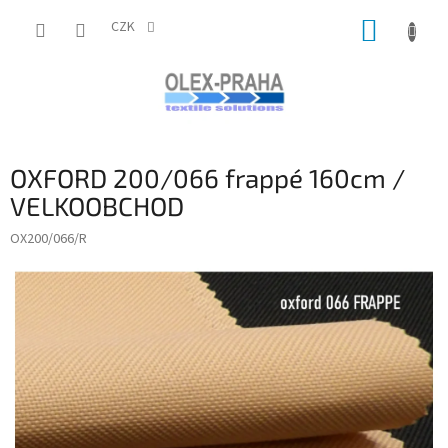
Přejít
NÁKUP
na
CZK
obsah
KOŠÍK
OXFORD 200/066 frappé 160cm /
VELKOOBCHOD
OX200/066/R