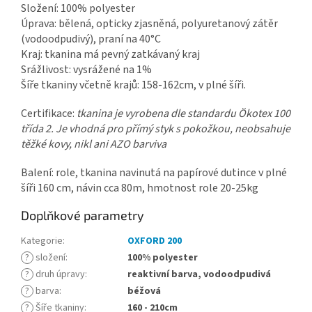
Složení: 100% polyester
Úprava: bělená, opticky zjasněná, polyuretanový zátěr
(vodoodpudivý), praní na 40°C
Kraj: tkanina má pevný zatkávaný kraj
Srážlivost: vysrážené na 1%
Šíře tkaniny včetně krajů: 158-162cm, v plné šíři.
Certifikace:
tkanina je vyrobena dle standardu Ökotex 100
třída 2. Je vhodná pro přímý styk s pokožkou, neobsahuje
těžké kovy, nikl ani AZO barviva
Balení: role, tkanina navinutá na papírové dutince v plné
šíři 160 cm, návin cca 80m, hmotnost role 20-25kg
Doplňkové parametry
Kategorie
:
OXFORD 200
?
složení
:
100% polyester
?
druh úpravy
:
reaktivní barva, vodoodpudivá
?
barva
:
béžová
?
Šíře tkaniny
:
160 - 210cm