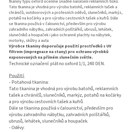
tkaniny typu oxford oceníne snadné nanášení reklamních tisků.
Tato tkanina je vhodná pro výrobu batohů, reklamních tašek a
chráničů, outdoorových a profesních oděvů, slunečníků, markýz,
potahů na kočárky a pro výrobu cestovních tašek a kufrů. Dále
se tkanina používá v čalounictví, především pro výrobu
zahradního nábytku, zahradních polštářků, ubrusů, lehátek,
slunečníků a houpaček i jako ochranné plachty na nábytek,
motorky, skůtry a auta.
Výrobce tkaniny doporučuje použití prostředků s UV
filtrem (impregnace na stany) pro ochranu výrobků
exponovaných na přímém slunečním světle.
Technické označení: plátno oxford 1/1, 240 DEN.
Použití:
- Potahová tkanina:
Tato tkanina je vhodná pro výrobu batohů, reklamních
tašek a chráničů, slunečníků, markýz, potahů na kočárky
a pro výrobu cestovních tašek a kufrů.
Dále se tkanina používá v čalounictví, především pro
výrobu zahradního nábytku, zahradních polštářků,
ubrusů, lehátek, slunečníků a houpaček.
- Oděvy: