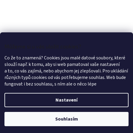
Můžeme si u vás uložit cookies?
Co že to znamená? Cookies jsou malé datové soubory, které
slouží např. k tomu, aby si web pamatoval vaše nastavení
a to, co vás zajímá, nebo abychom jej zlepšovali. Pro ukládání
různých typů cookies od vás potřebujeme souhlas. Web bude
fungovat i bez souhlasu, s ním ale o něco lépe
Nastavení
Vytvořil Shoptet
Souhlasím
Copyright 2026
LÁTKY OLEX PRAHA
. Všechna práva vyhrazena.