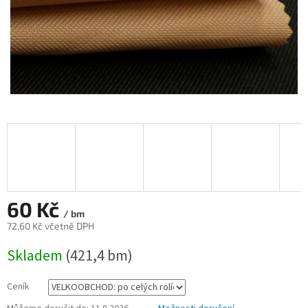
60 Kč
/ bm
72,60 Kč včetně DPH
Měrná
Skladem
(421,4 bm)
cena:
Ceník