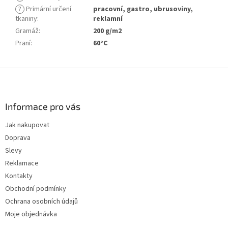
?
Primární určení
pracovní, gastro, ubrusoviny,
tkaniny
:
reklamní
Gramáž
:
200 g/m2
Praní
:
60°C
Z
á
p
a
Informace pro vás
t
Jak nakupovat
í
Doprava
Slevy
Reklamace
Kontakty
Obchodní podmínky
Ochrana osobních údajů
Moje objednávka