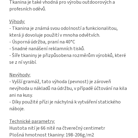
Tkanina je také vhodná pro výrobu outdoorových a
profesních oděvů.
Výhody:
- Tkanina je známá svou odolností a funkcionalitou,
která ji dovoluje použití v mnoha odvětvích.
- Úsporná údržba, praní na 40°C
- Snadné nanášení reklamních tisků.
- Šíře tkaniny je přizpůsobena rozměrům výrobků, které
se z ní vyrábí.
Nevýhody:
- Vyšší gramáž, tato výhoda (pevnost) je zároveň
nevýhoda u nákladů na údržbu, v případě účtování na kila
ani na kusy.
- Díky použité přízi je náchylná k vytváření statického
náboje.
Technické parametry:
Hustota nití je 66 nitě na čtverečný centimetr
Plošná hmotnost tkaniny: 198-206g/m2