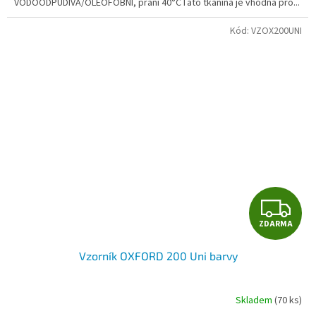
VODOODPUDIVÁ/OLEOFOBNÍ, praní 40°CTato tkanina je vhodná pro...
Kód:
VZOX200UNI
Z
ZDARMA
D
Vzorník OXFORD 200 Uni barvy
A
R
Skladem
(70 ks)