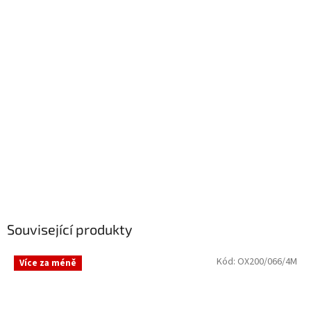
Související produkty
Kód:
OX200/066/4M
Více za méně