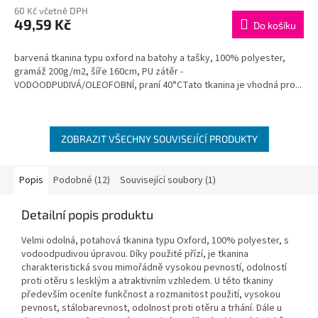
M
60 Kč včetně DPH
49,59 Kč
Do košíku
A
barvená tkanina typu oxford na batohy a tašky, 100% polyester,
gramáž 200g/m2, šíře 160cm, PU zátěr -
VODOODPUDIVÁ/OLEOFOBNÍ, praní 40°CTato tkanina je vhodná pro...
ZOBRAZIT VŠECHNY SOUVISEJÍCÍ PRODUKTY
Popis
Podobné (12)
Související soubory (1)
Detailní popis produktu
Velmi odolná, potahová tkanina typu Oxford, 100% polyester, s
vodoodpudivou úpravou. Díky použité přízí, je tkanina
charakteristická svou mimořádně vysokou pevností, odolností
proti otěru s lesklým a atraktivním vzhledem. U této tkaniny
především oceníte funkčnost a rozmanitost použití, vysokou
pevnost, stálobarevnost, odolnost proti otěru a trhání. Dále u