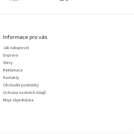
Z
á
p
a
Informace pro vás
t
Jak nakupovat
í
Doprava
Slevy
Reklamace
Kontakty
Obchodní podmínky
Ochrana osobních údajů
Moje objednávka