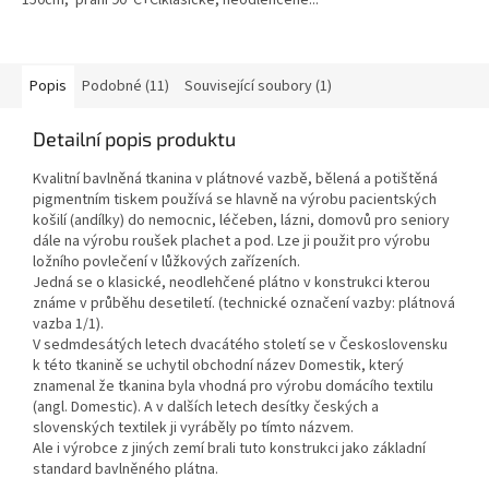
Popis
Podobné (11)
Související soubory (1)
Detailní popis produktu
Kvalitní bavlněná tkanina v plátnové vazbě, bělená a potištěná
pigmentním tiskem používá se hlavně na výrobu pacientských
košilí (andílky) do nemocnic, léčeben, lázni, domovů pro seniory
dále na výrobu roušek plachet a pod. Lze ji použit pro výrobu
ložního povlečení v lůžkových zařízeních.
Jedná se o klasické, neodlehčené plátno v konstrukci kterou
známe v průběhu desetiletí. (technické označení vazby: plátnová
vazba 1/1).
V sedmdesátých letech dvacátého století se v Československu
k této tkanině se uchytil obchodní název Domestik, který
znamenal že tkanina byla vhodná pro výrobu domácího textilu
(angl. Domestic). A v dalších letech desítky českých a
slovenských textilek ji vyráběly po tímto názvem.
Ale i výrobce z jiných zemí brali tuto konstrukci jako základní
standard bavlněného plátna.