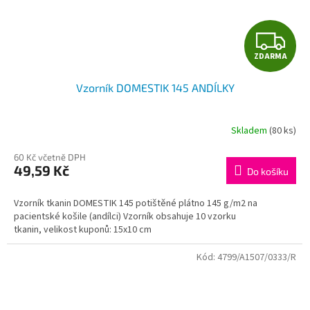
Z
ZDARMA
D
Vzorník DOMESTIK 145 ANDÍLKY
A
R
Skladem
(80 ks)
M
60 Kč včetně DPH
49,59 Kč
Do košíku
A
Vzorník tkanin DOMESTIK 145 potištěné plátno 145 g/m2 na
pacientské košile (andílci) Vzorník obsahuje 10 vzorku
tkanin, velikost kuponů: 15x10 cm
Kód:
4799/A1507/0333/R