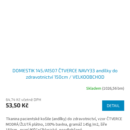
DOMESTIK 145/A1507 ČTVERCE NAVY33 andílky do
zdravotnictví 150cm / VELKOOBCHOD
Skladem
(1026,56 bm)
64,74 Kč včetně DPH
53,50 Kč
DETAIL
Tkanina pacientské košile (andílky) do zdravotnictví, vzor ČTVERCE
MODRÁ/ŽLUTÁ plátno, 100% bavlna, gramáž 145g/m2, šíře
150cm, praní 90°C+Clklasické, neodlehčené...