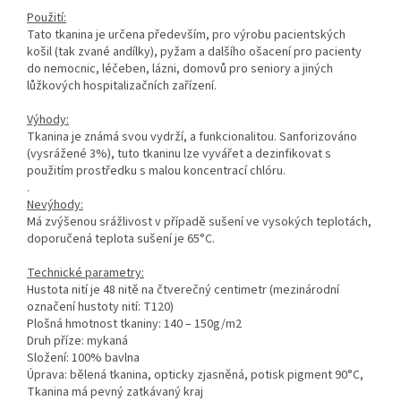
Použití:
Tato tkanina je určena především, pro výrobu pacientských
košil
(tak zvané andílky)
, pyžam a dalšího ošacení pro pacienty
do nemocnic, léčeben, lázni, domovů pro seniory a jiných
lůžkových hospitalizačních zařízení.
Výhody:
Tkanina je známá svou vydrží, a funkcionalitou. Sanforizováno
(vysrážené 3%), tuto tkaninu lze vyvářet a dezinfikovat s
použitím prostředku s malou koncentrací chlóru.
.
Nevýhody:
Má zvýšenou srážlivost v případě sušení ve vysokých teplotách,
doporučená teplota sušení je 65°C.
Technické parametry:
Hustota nití je 48 nitě na čtverečný centimetr (mezinárodní
označení hustoty nití: T120)
Plošná hmotnost tkaniny: 140 – 150g/m2
Druh příze: mykaná
Složení: 100% bavlna
Úprava: bělená tkanina, opticky zjasněná, potisk pigment 90°C,
Tkanina má pevný zatkávaný kraj