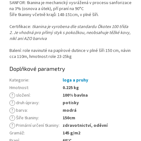
SANFOR: tkanina je mechanický vysrážená v procesu sanforizace
na 3% (osnova a útek), pří praní na 90°C
Šíře tkaniny včetně krajů: 148-151cm, v plné šíři.
Certifikace:
tkanina je vyrobena dle standardu Ökotex 100 třída
2. Je vhodná pro přímý styk s pokožkou, neobsahuje těžké kovy,
nikl ani AZO barviva
Balení: role navinuté na papírové dutince v plné šíři 150 cm, návin
cca 110m, hmotnost role 23-25kg
Doplňkové parametry
Kategorie
:
loga a pruhy
Hmotnost
:
0.225 kg
?
složení
:
100% bavlna
?
druh úpravy
:
potisky
?
barva
:
modrá
?
Šíře tkaniny
:
150cm
?
Primární určení tkaniny
:
zdravotnictví, oděvní
Gramáž
:
145 g/m2
Praní
:
60°C