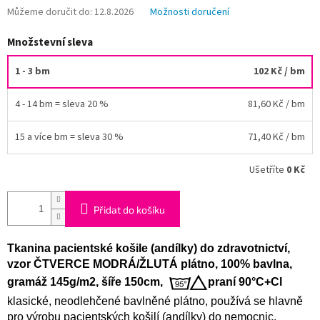
Můžeme doručit do:
12.8.2026
Možnosti doručení
Množstevní sleva
1 - 3 bm
102 Kč
/ bm
4 - 14 bm = sleva 20 %
81,60 Kč
/ bm
15 a více bm = sleva 30 %
71,40 Kč
/ bm
Ušetříte
0 Kč
Přidat do košíku
Tkanina pacientské košile (andílky) do zdravotnictví,
vzor ČTVERCE MODRÁ/ŽLUTÁ plátno, 100% bavlna,
gramáž 145g/m2, šíře 150cm,
praní 90°C+Cl
klasické, neodlehčené bavlněné plátno, používá se hlavně
pro výrobu pacientských košilí (andílky) do nemocnic,