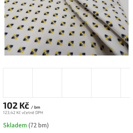
102 Kč
/ bm
123,42 Kč včetně DPH
Měrná
Skladem
(72 bm)
cena: