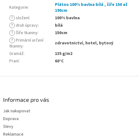
Plátno 100% bavlna bílá , šíře 150 až
Kategorie
:
190cm
?
složení
:
100% bavlna
?
druh úpravy
:
bílá
?
Šíře tkaniny
:
150cm
?
Primární určení
zdravotnictví, hotel, bytový
tkaniny
:
Gramáž
:
135 g/m2
Praní
:
60°C
Z
á
p
a
Informace pro vás
t
Jak nakupovat
í
Doprava
Slevy
Reklamace