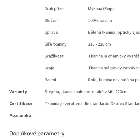
Druh příze
Mykaná (Ring)
Složení
100% bavlna
Úprava
Bělená tkanina, opticky zja
Šíře tkaniny
215 - 226 cm
Srážlivost
Tkanina je chemický vysráže
Kraje
Tkanina má pevný zatkávaný
Balení
Role, tkanina navinutá na pa
Varianty
Stejnou, tkaninu naleznete také v šíří: 220cm
Certifikace
Tkanina je vyrobena dle standardu Ökotex Standard 
Poznámka
Doplňkové parametry