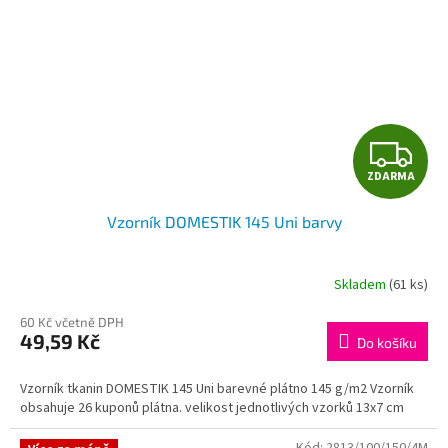
Z
ZDARMA
D
Vzorník DOMESTIK 145 Uni barvy
A
R
Skladem
(61 ks)
M
60 Kč včetně DPH
49,59 Kč
Do košíku
A
Vzorník tkanin DOMESTIK 145 Uni barevné plátno 145 g/m2 Vzorník
obsahuje 26 kuponů plátna. velikost jednotlivých vzorků 13x7 cm