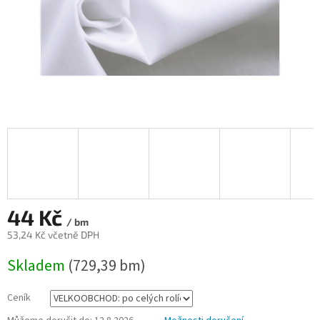
44 Kč
/ bm
53,24 Kč včetně DPH
Měrná
Skladem
(729,39 bm)
cena:
Ceník