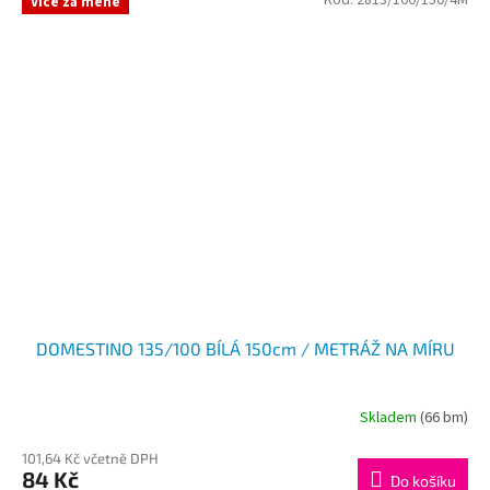
Kód:
2813/100/150/4M
Více za méně
DOMESTINO 135/100 BÍLÁ 150cm / METRÁŽ NA MÍRU
Skladem
(66 bm)
101,64 Kč včetně DPH
84 Kč
Do košíku