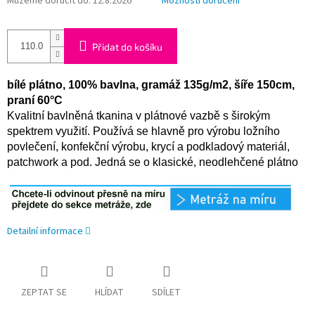
Můžeme doručit do:
12.8.2026
Možnosti doručení
Přidat do košíku
bílé plátno, 100% bavlna, gramáž 135g/m2, šíře 150cm,
praní 60°C
Kvalitní bavlněná tkanina v plátnové vazbě s širokým
spektrem využití. Používá se hlavně pro výrobu ložního
povlečení, konfekční výrobu, krycí a podkladový materiál,
patchwork a pod. Jedná se o klasické, neodlehčené plátno
Detailní informace
ZEPTAT SE
HLÍDAT
SDÍLET