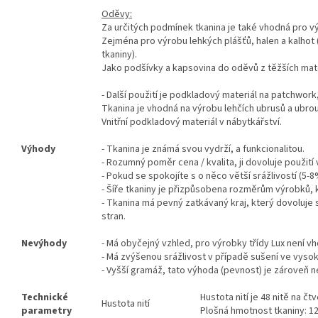
Oděvy:
Za určitých podmínek tkanina je také vhodná pro 
Zejména pro výrobu lehkých plášťů, halen a kalhot 
tkaniny).
Jako podšívky a kapsovina do oděvů z těžších mater
- Další použití je podkladový materiál na patchwork,
Tkanina je vhodná na výrobu lehčích ubrusů a ubro
Vnitřní podkladový materiál v nábytkářství.
Výhody
- Tkanina je známá svou vydrží, a funkcionalitou.
- Rozumný poměr cena / kvalita, ji dovoluje použit
- Pokud se spokojíte s o něco větší srážlivostí (5-8
- Šíře tkaniny je přizpůsobena rozměrům výrobků, kt
- Tkanina má pevný zatkávaný kraj, který dovoluje sn
stran.
Nevýhody
- Má obyčejný vzhled, pro výrobky třídy Lux není v
- Má zvýšenou srážlivost v případě sušení ve vyso
- Vyšší gramáž, tato výhoda (pevnost) je zároveň ne
Technické
Hustota nití je 48 nitě na č
Hustota nití
parametry
Plošná hmotnost tkaniny: 1