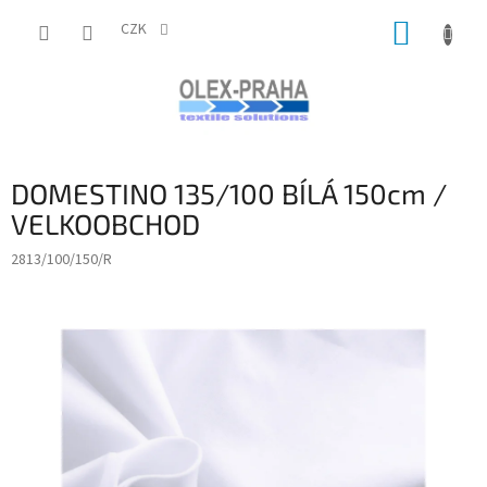
Přejít
NÁKUP
na
CZK
obsah
KOŠÍK
DOMESTINO 135/100 BÍLÁ 150cm /
VELKOOBCHOD
2813/100/150/R