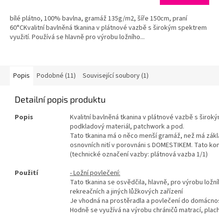
bílé plátno, 100% bavlna, gramáž 135g/m2, šíře 150cm, praní
60°CKvalitní bavlněná tkanina v plátnové vazbě s širokým spektrem
využití. Používá se hlavně pro výrobu ložního...
Popis
Podobné (11)
Související soubory (1)
Detailní popis produktu
Popis
Kvalitní bavlněná tkanina v plátnové vazbě s širok
podkladový materiál, patchwork a pod.
Tato tkanina má o něco menší gramáž, než má zákla
osnovních nití v porovnáni s DOMESTIKEM. Tato k
(technické označení vazby: plátnová vazba 1/1)
Použití
- Ložní povlečení:
Tato tkanina se osvědčila, hlavně, pro výrobu lož
rekreačních a jiných lůžkových zařízení
Je vhodná na prostěradla a povlečení do domácnos
Hodně se využívá na výrobu chráničů matrací, plach