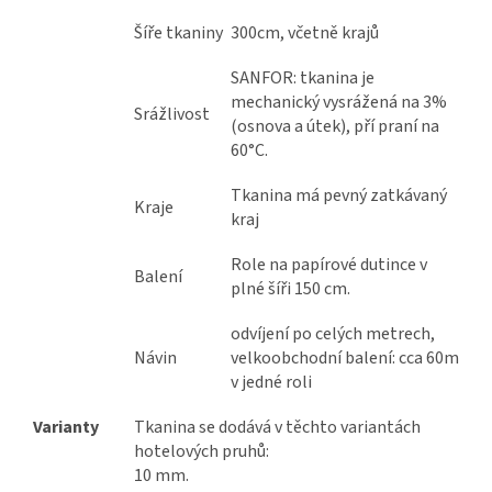
Šíře tkaniny
300cm, včetně krajů
SANFOR: tkanina je
mechanický vysrážená na 3%
Srážlivost
(osnova a útek), pří praní na
60°C.
Tkanina má pevný zatkávaný
Kraje
kraj
Role na papírové dutince v
Balení
plné šíři 150 cm.
odvíjení po celých metrech,
Návin
velkoobchodní balení: cca 60m
v jedné roli
Varianty
Tkanina se dodává v těchto variantách
hotelových pruhů:
10 mm.