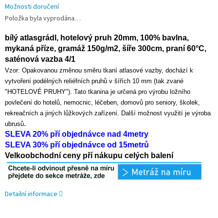
Možnosti doručení
Položka byla vyprodána…
bílý atlasgrádl, hotelový pruh 20mm, 100% bavlna,
mykaná příze, gramáž 150g/m2, šíře 300cm, praní 60°C,
saténová vazba 4/1
Vzor: Opakovanou změnou směru tkaní atlasové vazby, dochází k
vytvoření podélných reliéfních pruhů v šířích 10 mm (tak zvané
"HOTELOVÉ PRUHY"). Tato tkanina je určená pro výrobu ložního
povlečení do hotelů, nemocnic, léčeben, domovů pro seniory, školek,
rekreačních a jiných lůžkových zařízení. Další možnost využití je výroba
.
ubrusů
SLEVA 20% pří objednávce nad 4metry
SLEVA 30% pří objednávce od 15metrů
Velkoobchodní ceny pří nákupu celých balení
Detailní informace