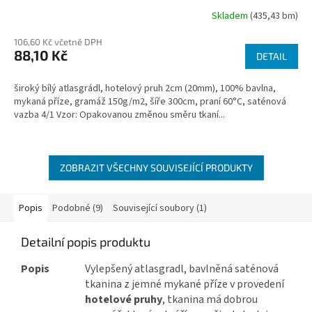
Skladem
(435,43 bm)
106,60 Kč včetně DPH
88,10 Kč
DETAIL
široký bílý atlasgrádl, hotelový pruh 2cm (20mm), 100% bavlna,
mykaná příze, gramáž 150g/m2, šíře 300cm, praní 60°C, saténová
vazba 4/1 Vzor: Opakovanou změnou směru tkaní...
ZOBRAZIT VŠECHNY SOUVISEJÍCÍ PRODUKTY
Popis
Podobné (9)
Související soubory (1)
Detailní popis produktu
Popis
Vylepšený atlasgradl, bavlněná saténová
tkanina z jemné mykané příze v provedení
hotelové pruhy
, tkanina má dobrou