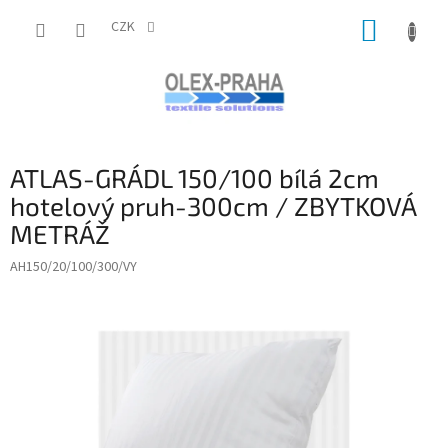
Přejít
NÁKUP
na
CZK
obsah
KOŠÍK
ATLAS-GRÁDL 150/100 bílá 2cm
hotelový pruh-300cm / ZBYTKOVÁ
METRÁŽ
AH150/20/100/300/VY