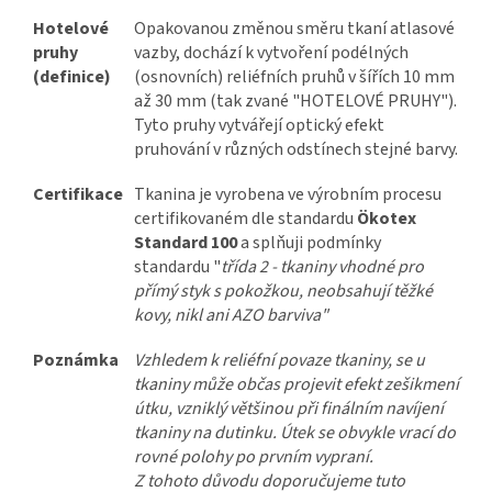
Hotelové
Opakovanou změnou směru tkaní atlasové
pruhy
vazby, dochází k vytvoření podélných
(definice)
(osnovních) reliéfních pruhů v šířích 10 mm
až 30 mm (tak zvané "HOTELOVÉ PRUHY").
Tyto pruhy vytvářejí optický efekt
pruhování v různých odstínech stejné barvy.
Certifikace
Tkanina je vyrobena ve výrobním procesu
certifikovaném dle standardu
Ökotex
Standard 100
a splňuji podmínky
standardu "
třída 2 - tkaniny vhodné pro
přímý styk s pokožkou, neobsahují těžké
kovy, nikl ani AZO barviva"
Poznámka
Vzhledem k reliéfní povaze tkaniny, se u
tkaniny může občas projevit efekt zešikmení
útku, vzniklý většinou při finálním navíjení
tkaniny na dutinku. Útek se obvykle vrací do
rovné polohy po prvním vypraní.
Z tohoto důvodu doporučujeme tuto