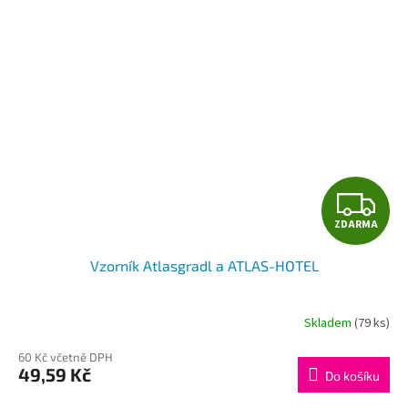
Z
ZDARMA
D
Vzorník Atlasgradl a ATLAS-HOTEL
A
R
Skladem
(79 ks)
M
60 Kč včetně DPH
49,59 Kč
Do košíku
A