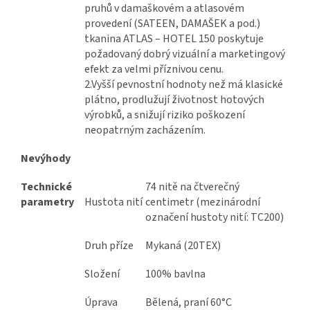
pruhů v damaškovém a atlasovém
provedení (SATEEN, DAMAŠEK a pod.)
tkanina ATLAS – HOTEL 150 poskytuje
požadovaný dobrý vizuální a marketingový
efekt za velmi příznivou cenu.
2.Vyšší pevnostní hodnoty než má klasické
plátno, prodlužují životnost hotových
výrobků, a snižují riziko poškození
neopatrným zacházením.
Nevýhody
Technické
74 nitě na čtverečný
parametry
Hustota nití
centimetr (mezinárodní
označení hustoty nití: TC200)
Druh příze
Mykaná (20TEX)
Složení
100% bavlna
Úprava
Bělená, praní 60°C