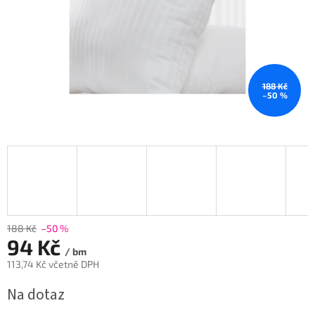
188 Kč
–50 %
188 Kč
–50 %
94 Kč
/ bm
113,74 Kč včetně DPH
Měrná
Na dotaz
cena: