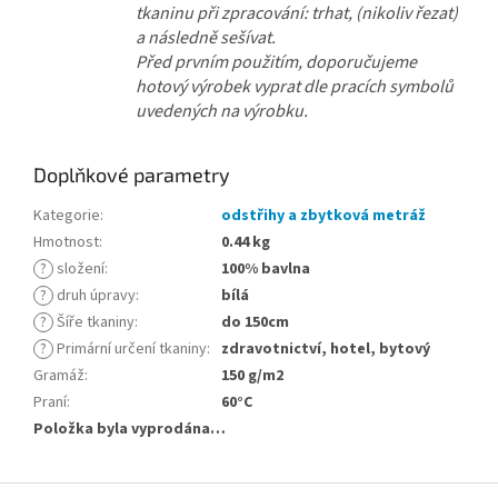
tkaninu při zpracování: trhat, (nikoliv řezat)
a následně sešívat.
Před prvním použitím, doporučujeme
hotový výrobek vyprat dle pracích symbolů
uvedených na výrobku.
Doplňkové parametry
Kategorie
:
odstřihy a zbytková metráž
Hmotnost
:
0.44 kg
?
složení
:
100% bavlna
?
druh úpravy
:
bílá
?
Šíře tkaniny
:
do 150cm
?
Primární určení tkaniny
:
zdravotnictví, hotel, bytový
Gramáž
:
150 g/m2
Praní
:
60°C
Položka byla vyprodána…
Z