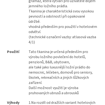
gramáž, která vytváří pro uživatele dojem
jemného ložního prádla.
Tkanina je charakteristická svou vysokou
pevností a odolností při opakované
údržbě.
vhodná především pro použití v hotelovém
odvětví.
(technické označení vazby: atlasová vazba
4/1)
Použití
Tato tkanina je určená především pro
výrobu ložního povlečení do hotelů,
penzionů, B&B, ubytoven,
ale také jako luxusnější ložní prádlo do
nemocnic, léčeben, domovů pro seniory,
školek, rekreačních a jiných lůžkových
zařízení.
Další možnost využití je výroba
pruhovaných ubrusů a ubrousků
Výhody
1.Na rozdíl od dražších variant hotelových