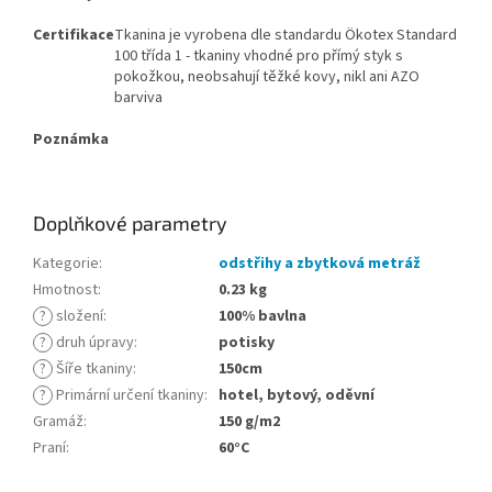
Certifikace
Tkanina je vyrobena dle standardu Ökotex Standard
100 třída 1 - tkaniny vhodné pro přímý styk s
pokožkou, neobsahují těžké kovy, nikl ani AZO
barviva
Poznámka
Doplňkové parametry
Kategorie
:
odstřihy a zbytková metráž
Hmotnost
:
0.23 kg
?
složení
:
100% bavlna
?
druh úpravy
:
potisky
?
Šíře tkaniny
:
150cm
?
Primární určení tkaniny
:
hotel, bytový, oděvní
Gramáž
:
150 g/m2
Praní
:
60°C