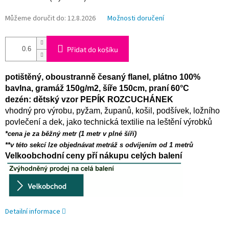
Můžeme doručit do:
12.8.2026
Možnosti doručení
Přidat do košíku
potištěný, oboustranně česaný flanel, plátno 100%
bavlna, gramáž 150g/m2, šíře 150cm, praní 60°C
dezén: dětský vzor PEPÍK ROZCUCHÁNEK
vhodný pro výrobu, pyžam, županů, košil, podšívek, ložního
povlečení a dek, jako technická textilie na leštění výrobků
*cena je za běžný metr (1 metr v plné šíří)
**v této sekcí lze objednávat metráž s odvíjením od 1 metrů
Velkoobchodní ceny pří nákupu celých balení
Detailní informace