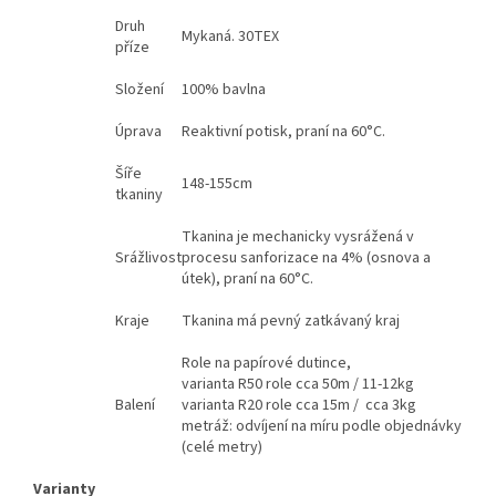
Druh
Mykaná. 30TEX
příze
Složení
100% bavlna
Úprava
Reaktivní potisk, praní na 60°C.
Šíře
148-155cm
tkaniny
Tkanina je mechanicky vysrážená v
Srážlivost
procesu sanforizace na 4% (osnova a
útek), praní na 60°C.
Kraje
Tkanina má pevný zatkávaný kraj
Role na papírové dutince,
varianta R50 role cca 50m / 11-12kg
Balení
varianta R20 role cca 15m / cca 3kg
metráž: odvíjení na míru podle objednávky
(celé metry)
Varianty