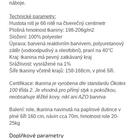
náboje.
Technické parametry:
Hustota nití je 66 nitě na čtverečný centimetr
Plošná hmotnost tkaniny: 198-206g/m2
Složení: 100% polyester
Úprava: barvená reaktivním barvivem, polyuretanový
zátěr (vodoodpudivý a oleofobní), praní na 40°C
Kraj: tkanina má pevný zatkávaný kraj
Srážlivost: vysrážené na 1%
Šíře tkaniny včetně krajů: 158-168cm, v plné šíři.
Certifikace:
tkanina je vyrobena dle standardu Ökotex
100 třída 2. Je vhodná pro přímý styk s pokožkou,
neobsahuje těžké kovy, nikl ani AZO barviva
Balení: role, tkanina navinutá na papírové dutince v
plné šíři 160 cm, návin cca 70m, hmotnost role 20-
25kg
Doplňkové parametry