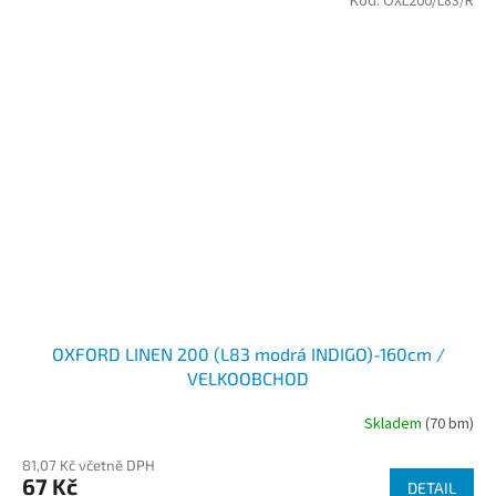
Kód:
OXL200/L83/R
OXFORD LINEN 200 (L83 modrá INDIGO)-160cm /
VELKOOBCHOD
Skladem
(70 bm)
81,07 Kč včetně DPH
67 Kč
DETAIL