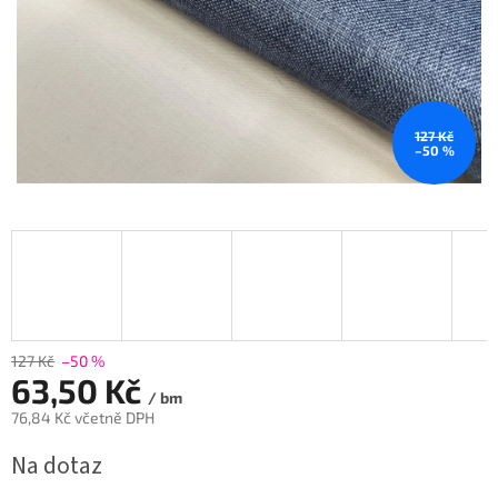
127 Kč
–50 %
127 Kč
–50 %
63,50 Kč
/ bm
76,84 Kč včetně DPH
Měrná
Na dotaz
cena: