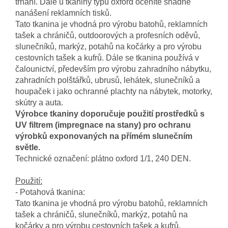
trhání.
Dále u tkaniny typu oxford oceníte snadné
nanášení reklamních tisků.
Tato tkanina je vhodná pro výrobu batohů, reklamních
tašek a chráničů, outdoorových a profesních oděvů,
slunečníků, markýz, potahů na kočárky a pro výrobu
cestovních tašek a kufrů. Dále se tkanina používá v
čalounictví, především pro výrobu zahradního nábytku,
zahradních polštářků, ubrusů, lehátek, slunečníků a
houpaček i jako ochranné plachty na nábytek, motorky,
skútry a auta.
Výrobce tkaniny doporučuje použití prostředků s
UV filtrem (impregnace na stany) pro ochranu
výrobků exponovaných na přímém slunečním
světle.
Technické označení: plátno oxford 1/1, 240 DEN.
Použití:
- Potahová tkanina:
Tato tkanina je vhodná pro výrobu batohů, reklamních
tašek a chráničů, slunečníků, markýz, potahů na
kočárky a pro výrobu cestovních tašek a kufrů.