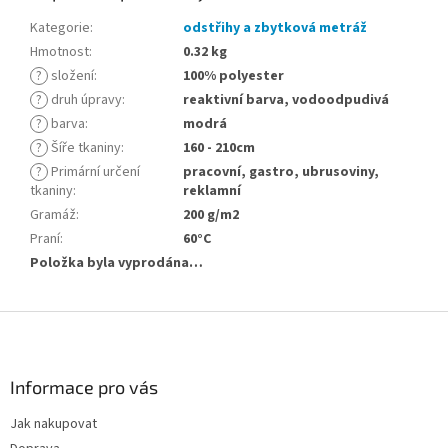
Kategorie
:
odstřihy a zbytková metráž
Hmotnost
:
0.32 kg
?
složení
:
100% polyester
?
druh úpravy
:
reaktivní barva, vodoodpudivá
?
barva
:
modrá
?
Šíře tkaniny
:
160 - 210cm
?
Primární určení
pracovní, gastro, ubrusoviny,
tkaniny
:
reklamní
Gramáž
:
200 g/m2
Praní
:
60°C
Položka byla vyprodána…
Z
á
p
a
Informace pro vás
t
Jak nakupovat
í