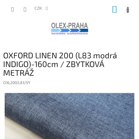
Přejít
NÁKUP
na
CZK
obsah
KOŠÍK
OXFORD LINEN 200 (L83 modrá
INDIGO)-160cm / ZBYTKOVÁ
METRÁŽ
OXL200/L83/VY