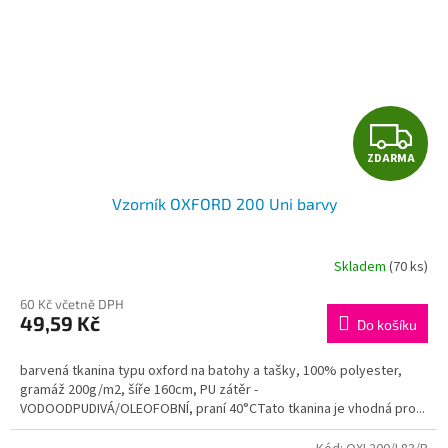
Z
ZDARMA
D
Vzorník OXFORD 200 Uni barvy
A
R
Skladem
(70 ks)
M
60 Kč včetně DPH
49,59 Kč
Do košíku
A
barvená tkanina typu oxford na batohy a tašky, 100% polyester,
gramáž 200g/m2, šíře 160cm, PU zátěr -
VODOODPUDIVÁ/OLEOFOBNÍ, praní 40°CTato tkanina je vhodná pro...