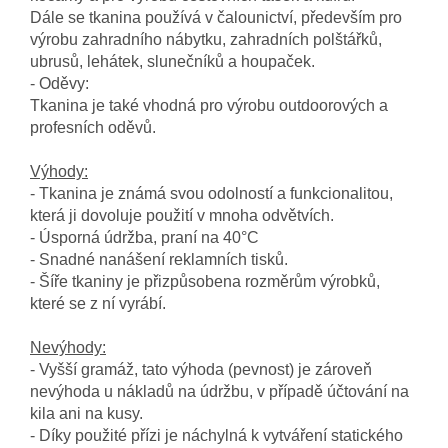
Dále se tkanina používá v čalounictví, především pro
výrobu zahradního nábytku, zahradních polštářků,
ubrusů, lehátek, slunečníků a houpaček.
- Oděvy:
Tkanina je také vhodná pro výrobu outdoorových a
profesních oděvů.
Výhody:
- Tkanina je známá svou odolností a funkcionalitou,
která ji dovoluje použití v mnoha odvětvích.
- Úsporná údržba, praní na 40°C
- Snadné nanášení reklamních tisků.
- Šíře tkaniny je přizpůsobena rozměrům výrobků,
které se z ní vyrábí.
Nevýhody:
- Vyšší gramáž, tato výhoda (pevnost) je zároveň
nevýhoda u nákladů na údržbu, v případě účtování na
kila ani na kusy.
- Díky použité přízi je náchylná k vytváření statického