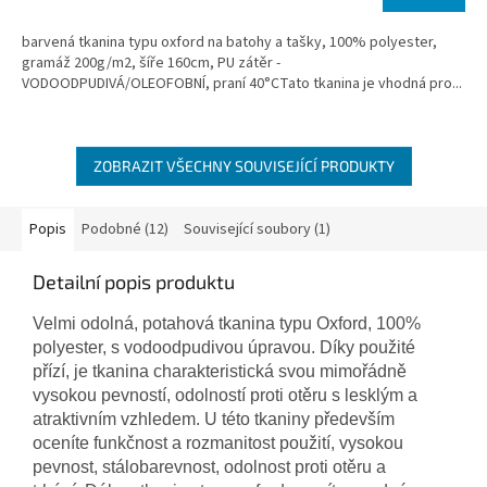
barvená tkanina typu oxford na batohy a tašky, 100% polyester,
gramáž 200g/m2, šíře 160cm, PU zátěr -
VODOODPUDIVÁ/OLEOFOBNÍ, praní 40°CTato tkanina je vhodná pro...
ZOBRAZIT VŠECHNY SOUVISEJÍCÍ PRODUKTY
Popis
Podobné (12)
Související soubory (1)
Detailní popis produktu
Velmi odolná, potahová tkanina typu Oxford, 100%
polyester, s vodoodpudivou úpravou. Díky použité
přízí, je tkanina charakteristická svou mimořádně
vysokou pevností, odolností proti otěru s lesklým a
atraktivním vzhledem. U této tkaniny především
oceníte funkčnost a rozmanitost použití, vysokou
pevnost, stálobarevnost, odolnost proti otěru a