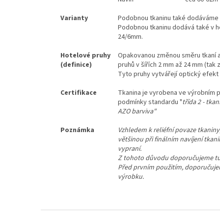
Varianty
Podobnou tkaninu také dodáváme v 
Podobnou tkaninu dodává také v hot
24/6mm.
Hotelové pruhy
Opakovanou změnou směru tkaní atl
(definice)
pruhů v šířích 2 mm až 24 mm (tak
Tyto pruhy vytvářejí optický efekt
Certifikace
Tkanina je vyrobena ve výrobním 
podmínky standardu "
třída 2 - tk
AZO barviva"
Poznámka
Vzhledem k reliéfní povaze tkaniny,
většinou při finálním navíjení tka
vypraní.
Z tohoto důvodu doporučujeme tuto 
Před prvním použitím, doporučuje
výrobku.
Z