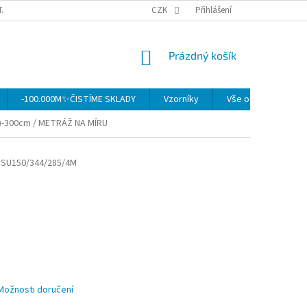
TAKTY
OBCHODNÍ PODMÍNKY
CZK
OCHRANA OSOBNÍCH ÚDAJŮ
Přihlášení
MO
NÁKUPNÍ
Prázdný košík
KOŠÍK
-100.000M✨ČISTÍME SKLADY
Vzorníky
Vše o nákupu
)-300cm / METRÁŽ NA MÍRU
SU150/344/285/4M
Možnosti doručení