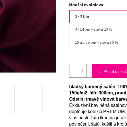
Množstevní sleva
1 - 3 bm
4 - 14 bm = sleva 20 %
15 a více bm = sleva 30 %
Přidat do koš
hladký barvený satén, 100
150g/m2, šíře 300cm, praní
Odstín: tmavě vínová barv
Exkluzivní bavlněná saténov
doplňuje kolekci PREMIUM. M
vlastnosti. Tato tkanina je 
povlečení, šatů, košili a kroj