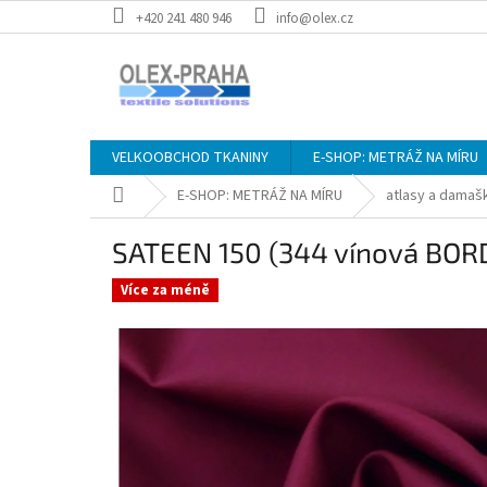
Přejít
+420 241 480 946
info@olex.cz
na
obsah
VELKOOBCHOD TKANINY
E-SHOP: METRÁŽ NA MÍRU
Domů
E-SHOP: METRÁŽ NA MÍRU
atlasy a damaš
SATEEN 150 (344 vínová BO
Více za méně