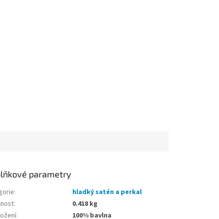
lňkové parametry
gorie
:
hladký satén a perkal
nost
:
0.418 kg
ložení
:
100% bavlna