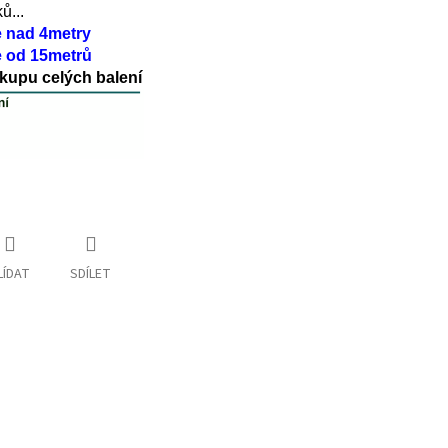
ů...
e nad 4metry
 od 15metrů
kupu celých balení
LÍDAT
SDÍLET