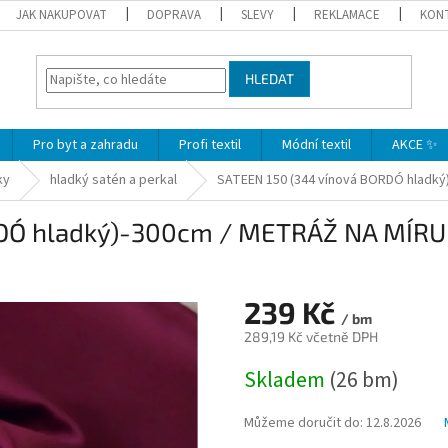
JAK NAKUPOVAT
DOPRAVA
SLEVY
REKLAMACE
KON
HLEDAT
Pro byt a zahradu
Profi textil
Módní textil
AKCE ✨
ky
hladký satén a perkal
SATEEN 150 (344 vínová BORDÓ hladký
RDÓ hladký)-300cm / METRÁŽ NA MÍRU
239 Kč
/ bm
289,19 Kč včetně DPH
Měrná
Skladem
(26 bm)
cena:
Můžeme doručit do:
12.8.2026