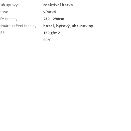
ruh úpravy
:
reaktivní barva
arva
:
vínová
ře tkaniny
:
230 - 290cm
imární určení tkaniny
:
hotel, bytový, ubrusoviny
áž
:
150 g/m2
:
60°C