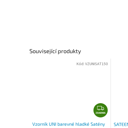
Související produkty
Kód:
VZUNISAT150
Z
ZDARMA
D
A
Vzorník UNI barevné hladké Satény
SATEEN