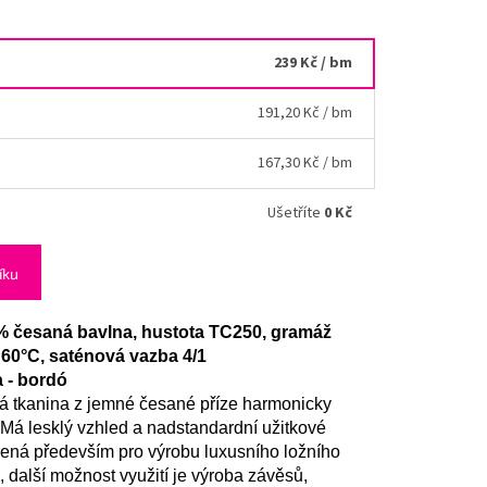
239 Kč
/ bm
191,20 Kč
/ bm
167,30 Kč
/ bm
Ušetříte
0 Kč
íku
% česaná bavlna, hustota TC250, gramáž
 60°C, saténová vazba 4/1
a - bordó
á tkanina z jemné česané příze harmonicky
á lesklý vzhled a nadstandardní užitkové
určená především pro výrobu luxusního ložního
ů, další možnost využití je výroba závěsů,