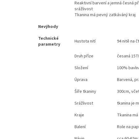
Reaktivní barvení a jemná česná př
srážlivost
Tkanina má pevný zatkáváný kraj
Nevýhody
Technické
Hustota nití
94 nitě na 
parametry
Druh příze
česaná 15T
Složení
100% bavln
Úprava
Barvená, pr
Šíře tkaniny
300cm, včet
Srážlivost
tkanina je 
Kraje
Tkanina má 
Balení
Role na pap
Návin
cca 60-62m 