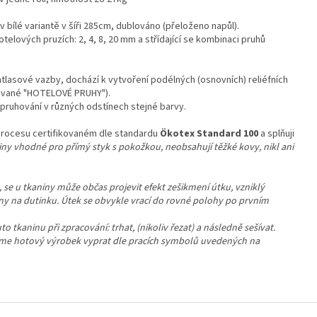
bílé variantě v šíři 285cm, dublováno (přeloženo napůl).
elových pruzích: 2, 4, 8, 20 mm a střídající se kombinaci pruhů
asové vazby, dochází k vytvoření podélných (osnovních) reliéfních
 zvané "HOTELOVÉ PRUHY").
 pruhování v různých odstínech stejné barvy.
procesu certifikovaném dle standardu
Ökotex Standard 100
a splňuji
aniny vhodné pro přímý styk s pokožkou, neobsahují těžké kovy, nikl ani
 se u tkaniny může občas projevit efekt zešikmení útku, vzniklý
niny na dutinku. Útek se obvykle vrací do rovné polohy po prvním
tkaninu při zpracování: trhat, (nikoliv řezat) a následně sešívat.
me hotový výrobek vyprat dle pracích symbolů uvedených na