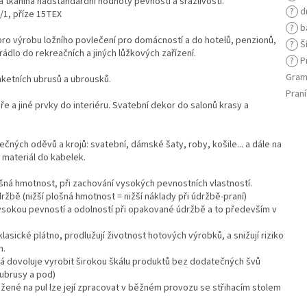
á tkanina nadstandardní hodnoty pevnosti a srážlivosti.
?
d
/1, příze 15TEX
?
b
pro výrobu ložního povlečení pro domácností a do hotelů, penzionů,
?
Ší
prádlo do rekreačních a jiných lůžkových zařízení.
?
Pr
Gram
nketních ubrusů a ubrousků.
Praní
e a jiné prvky do interiéru. Svatební dekor do salonů krasy a
ečných oděvů a krojů: svatební, dámské šaty, roby, košile... a dále na
 materiál do kabelek.
ošná hmotnost, při zachování vysokých pevnostních vlastností.
ržbě (nižší plošná hmotnost = nižší náklady při údržbě-praní)
vysokou pevností a odolností při opakované údržbě a to především v
asické plátno, prodlužují životnost hotových výrobků, a snižují riziko
m.
erá dovoluje vyrobit širokou škálu produktů bez dodatečných švů
 ubrusy a pod)
ložené na pul lze její zpracovat v běžném provozu se střihacím stolem