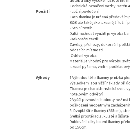
dotek a díky vysoké hustotě nití m
Technické označení vazby: satén 4
Použití
- Ložní povlečení:
Tato tkanina je určená především 
B&B ale také jako luxusnější ložní 
- Stolní textil:
Další možnost využití je výroba ba
-Dekorační textil:
Závěsy, přehozy, dekorační polštář
oddacích místnosti.
-Oděvní výroba:
Materiál je vhodný pro výrobu svát
luxusní pyžama, vnitřní podkladový
Výhody
1.
Výhodou této tkaniny je nízká pl
Výsledkem jsou nižší náklady při úd
Tkanina je charakteristická svou 
hotelovém odvětví
2.Vyšší pevnostní hodnoty než má kl
poškození neopatrným zacházení
3.
Dvojitá šíře tkaniny (285cm), kt
(velká prostěradla, kulaté a šišaté
Dublování: díky balení tkaniny pře
od 150cm.