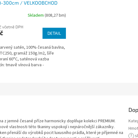
ý)-300cm / VELKOOBCHOD
Skladem
(808,27 bm)
č včetně DPH
č
DETAIL
barvený satén, 100% česaná bavlna,
 TC250, gramáž 150g/m2, šíře
praní 60°C, saténová vazba
ín: tmavě vínová barva -
luzivní...
Dop
ina z jemné česané příze harmonicky doplňuje kolekci PREMIUM.
Kate
ové vlastnosti této tkaniny uspokojí i nejnáročnější zákazníky.
Hmot
en přenáší do výrobků pocit luxusního prádla, které je příjemné na
?
s