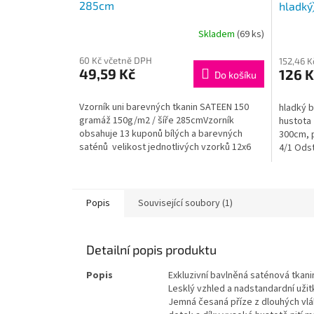
R
285cm
hladk
M
A
Skladem
(69 ks)
60 Kč včetně DPH
152,46 K
49,59 Kč
126 K
Do košíku
Vzorník uni barevných tkanin SATEEN 150
hladký 
gramáž 150g/m2 / šíře 285cmVzorník
hustota
obsahuje 13 kuponů bílých a barevných
300cm, 
saténů velikost jednotlivých vzorků 12x6
4/1 Odst
cm
bordó Exk
Popis
Související soubory (1)
Detailní popis produktu
Popis
Exkluzivní bavlněná saténová tkan
Lesklý vzhled a nadstandardní užitk
Jemná česaná příze z dlouhých vlák