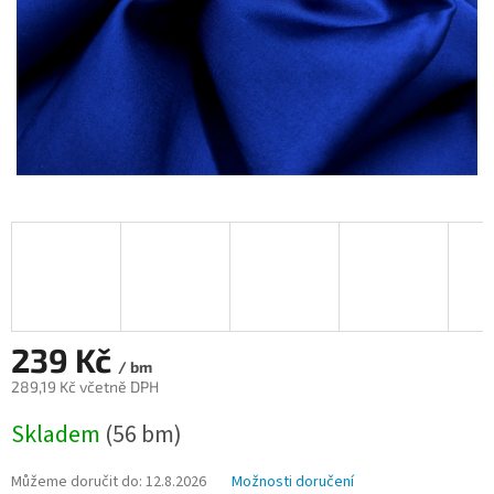
239 Kč
/ bm
289,19 Kč včetně DPH
Měrná
Skladem
(56 bm)
cena:
Můžeme doručit do:
12.8.2026
Možnosti doručení