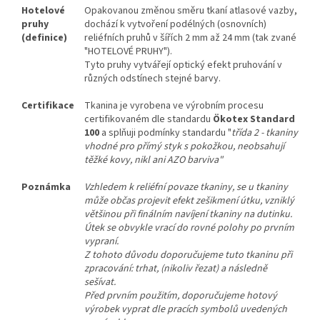
Hotelové
Opakovanou změnou směru tkaní atlasové vazby,
pruhy
dochází k vytvoření podélných (osnovních)
(definice)
reliéfních pruhů v šířích 2 mm až 24 mm (tak zvané
"HOTELOVÉ PRUHY").
Tyto pruhy vytvářejí optický efekt pruhování v
různých odstínech stejné barvy.
Certifikace
Tkanina je vyrobena ve výrobním procesu
certifikovaném dle standardu
Ökotex Standard
100
a splňuji podmínky standardu "
třída 2 - tkaniny
vhodné pro přímý styk s pokožkou, neobsahují
těžké kovy, nikl ani AZO barviva"
Poznámka
Vzhledem k reliéfní povaze tkaniny, se u tkaniny
může občas projevit efekt zešikmení útku, vzniklý
většinou při finálním navíjení tkaniny na dutinku.
Útek se obvykle vrací do rovné polohy po prvním
vypraní.
Z tohoto důvodu doporučujeme tuto tkaninu při
zpracování: trhat, (nikoliv řezat) a následně
sešívat.
Před prvním použitím, doporučujeme hotový
výrobek vyprat dle pracích symbolů uvedených