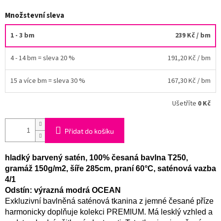
Množstevní sleva
1 - 3 bm
239 Kč
/ bm
4 - 14 bm = sleva 20 %
191,20 Kč
/ bm
15 a více bm = sleva 30 %
167,30 Kč
/ bm
Ušetříte
0 Kč
Přidat do košíku
hladký barvený satén, 100% česaná bavlna T250,
gramáž 150g/m2, šíře 285cm, praní 60°C, saténová vazba
4/1
Odstín: výrazná modrá OCEAN
Exkluzivní bavlněná saténová tkanina z jemné česané příze
harmonicky doplňuje kolekci PREMIUM. Má lesklý vzhled a