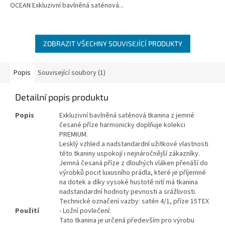
OCEAN Exkluzivní bavlněná saténová...
ZOBRAZIT VŠECHNY SOUVISEJÍCÍ PRODUKTY
Popis
Související soubory (1)
Detailní popis produktu
Popis
Exkluzivní bavlněná saténová tkanina z jemné
česané příze harmonicky doplňuje kolekci
PREMIUM.
Lesklý vzhled a nadstandardní užitkové vlastnosti
této tkaniny uspokojí i nejnáročnější zákazníky.
Jemná česaná příze z dlouhých vláken přenáší do
výrobků pocit luxusního prádla, které je příjemné
na dotek a díky vysoké hustotě nití má tkanina
nadstandardní hodnoty pevnosti a srážlivosti.
Technické označení vazby: satén 4/1, příze 15TEX
Použití
- Ložní povlečení:
Tato tkanina je určená především pro výrobu