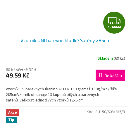
Z
ZDARMA
D
Vzorník UNI barevné hladké Satény 285cm
A
R
Skladem
(69 ks)
M
60 Kč včetně DPH
49,59 Kč
Do košíku
A
Vzorník uni barevných tkanin SATEEN 150 gramáž 150g/m2 / šíře
285cmVzorník obsahuje 13 kuponů bílých a barevných
saténů velikost jednotlivých vzorků 12x6 cm
Kód:
SU150/608/285/R
Akce
Tip