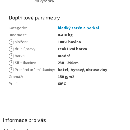
na výrobku.
Doplňkové parametry
Kategorie
:
hladký satén a perkal
Hmotnost
:
0.418 kg
?
složení
:
100% bavlna
?
druh úpravy
:
reaktivní barva
?
barva
:
modrá
?
Šíře tkaniny
:
230 - 290cm
?
Primární určení tkaniny
:
hotel, bytový, ubrusoviny
Gramáž
:
150 g/m2
Praní
:
60°C
Z
á
p
a
Informace pro vás
t