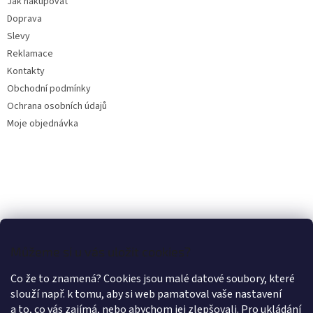
Jak nakupovat
í
Doprava
Slevy
Reklamace
Kontakty
Obchodní podmínky
Ochrana osobních údajů
Moje objednávka
Můžeme si u vás uložit cookies?
Co že to znamená? Cookies jsou malé datové soubory, které
slouží např. k tomu, aby si web pamatoval vaše nastavení
a to, co vás zajímá, nebo abychom jej zlepšovali. Pro ukládání