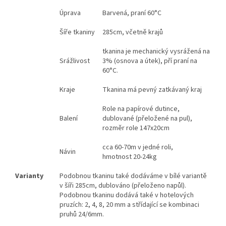
Úprava
Barvená, praní 60°C
Šíře tkaniny
285cm, včetně krajů
tkanina je mechanický vysrážená na
Srážlivost
3% (osnova a útek), pří praní na
60°C.
Kraje
Tkanina má pevný zatkávaný kraj
Role na papírové dutince,
Balení
dublované (přeložené na pul),
rozměr role 147x20cm
cca 60-70m v jedné roli,
Návin
hmotnost 20-24kg
Varianty
Podobnou tkaninu také dodáváme v bílé variantě
v šíři 285cm, dublováno (přeloženo napůl).
Podobnou tkaninu dodává také v hotelových
pruzích: 2, 4, 8, 20 mm a střídající se kombinaci
pruhů 24/6mm.