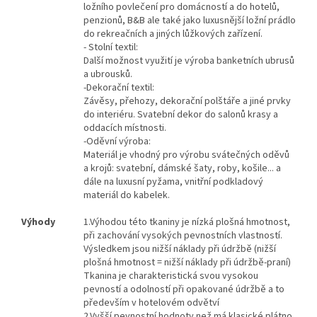
ložního povlečení pro domácností a do hotelů,
penzionů, B&B ale také jako luxusnější ložní prádlo
do rekreačních a jiných lůžkových zařízení.
- Stolní textil:
Další možnost využití je výroba banketních ubrusů
a ubrousků.
-Dekorační textil:
Závěsy, přehozy, dekorační polštáře a jiné prvky
do interiéru. Svatební dekor do salonů krasy a
oddacích místnosti.
-Oděvní výroba:
Materiál je vhodný pro výrobu svátečných oděvů
a krojů: svatební, dámské šaty, roby, košile... a
dále na luxusní pyžama, vnitřní podkladový
materiál do kabelek.
Výhody
1.
Výhodou této tkaniny je nízká plošná hmotnost,
při zachování vysokých pevnostních vlastností.
Výsledkem jsou nižší náklady při údržbě (nižší
plošná hmotnost = nižší náklady při údržbě-praní)
Tkanina je charakteristická svou vysokou
pevností a odolností při opakované údržbě a to
především v hotelovém odvětví
2.Vyšší pevnostní hodnoty než má klasické plátno,