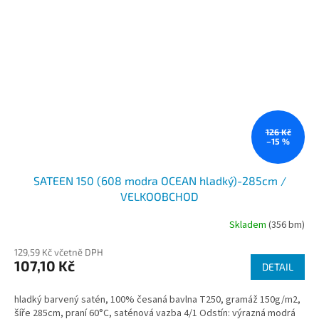
126 Kč
–15 %
SATEEN 150 (608 modra OCEAN hladký)-285cm /
VELKOOBCHOD
Skladem
(356 bm)
129,59 Kč včetně DPH
107,10 Kč
DETAIL
hladký barvený satén, 100% česaná bavlna T250, gramáž 150g/m2,
šíře 285cm, praní 60°C, saténová vazba 4/1 Odstín: výrazná modrá