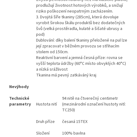
prodlužují životnost hotových výrobků, a snižují
riziko poškození neopatrným zacházením.
3.
Dvojitá šíře tkaniny (285cm), která dovoluje
vyrobit širokou škálu produktů bez dodatečných
švů (velká prostěradla, kulaté a šišaté ubrusy a
pod)
Dublování: díky balení tkaniny přeložené na pul lze
její zpracovat v běžném provozu se střihacím
stolem od 150cm.
Reaktivní barvení a jemná česná příze: rovna se
vyšší teplota údržby (60°C místo obvyklých 40°C)
a nízká srážlivost
Tkanina má pevný zatkáváný kraj
Nevýhody
Technické
94 nitě na čtverečný centimetr
parametry
Hustota nití
(mezinárodní označení hustoty nití:
TC250)
Druh příze
česaná 15TEX
Složení
100% bavlna