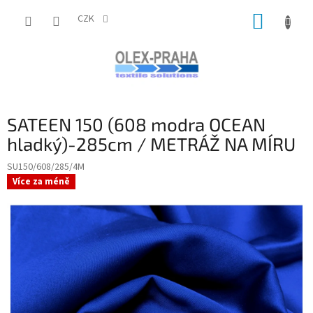
Přejít
NÁKUP
na
CZK
obsah
KOŠÍK
SATEEN 150 (608 modra OCEAN
hladký)-285cm / METRÁŽ NA MÍRU
SU150/608/285/4M
Více za méně