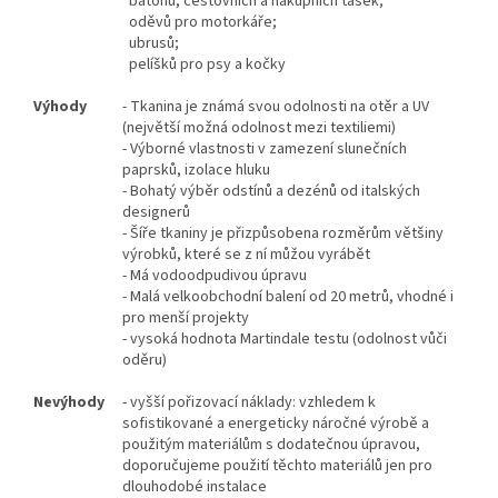
batohů, cestovních a nákupních tašek;
oděvů pro motorkáře;
ubrusů;
pelíšků pro psy a kočky
Výhody
- Tkanina je známá svou odolnosti na otěr a UV
(největší možná odolnost mezi textiliemi)
- Výborné vlastnosti v zamezení slunečních
paprsků, izolace hluku
- Bohatý výběr odstínů a dezénů od italských
designerů
- Šíře tkaniny je přizpůsobena rozměrům většiny
výrobků, které se z ní můžou vyrábět
- Má vodoodpudivou úpravu
- Malá velkoobchodní balení od 20 metrů, vhodné i
pro menší projekty
- vysoká hodnota Martindale testu (odolnost vůči
oděru)
Nevýhody
- vyšší pořizovací náklady: vzhledem k
sofistikované a energeticky náročné výrobě a
použitým materiálům s dodatečnou úpravou,
doporučujeme použití těchto materiálů jen pro
dlouhodobé instalace