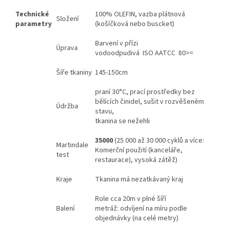
Technické
100% OLEFIN, vazba plátnová
Složení
parametry
(košíčková nebo buscket)
Barvení v přízi
Úprava
vodoodpudivá ISO AATCC 80>=
Šíře tkaniny
145-150cm
praní 30°C, prací prostředky bez
bělících činidel, sušit v rozvěšeném
Údržba
stavu,
tkanina se nežehli
35000
(25 000 až 30 000 cyklů a více:
Martindale
Komerční použití (kanceláře,
test
restaurace), vysoká zátěž)
Kraje
Tkanina má nezatkávaný kraj
Role cca 20m v plné šíří
Balení
metráž: odvíjení na míru podle
objednávky (na celé metry)