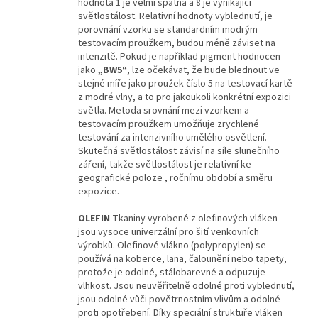
hodnota 1 je velmi špatná a 8 je vynikající
světlostálost. Relativní hodnoty vyblednutí, je
porovnání vzorku se standardním modrým
testovacím proužkem, budou méně záviset na
intenzitě. Pokud je například pigment hodnocen
jako
„BW5“
, lze očekávat, že bude blednout ve
stejné míře jako proužek číslo 5 na testovací kartě
z modré vlny, a to pro jakoukoli konkrétní expozici
světla. Metoda srovnání mezi vzorkem a
testovacím proužkem umožňuje zrychlené
testování za intenzivního umělého osvětlení.
Skutečná světlostálost závisí na síle slunečního
záření, takže světlostálost je relativní ke
geografické poloze , ročnímu období a směru
expozice.
OLEFIN
Tkaniny vyrobené z olefinových vláken
jsou vysoce univerzální pro šití venkovních
výrobků. Olefinové vlákno (polypropylen) se
používá na koberce, lana, čalounění nebo tapety,
protože je odolné, stálobarevné a odpuzuje
vlhkost. Jsou neuvěřitelně odolné proti vyblednutí,
jsou odolné vůči povětrnostním vlivům a odolné
proti opotřebení. Díky speciální struktuře vláken