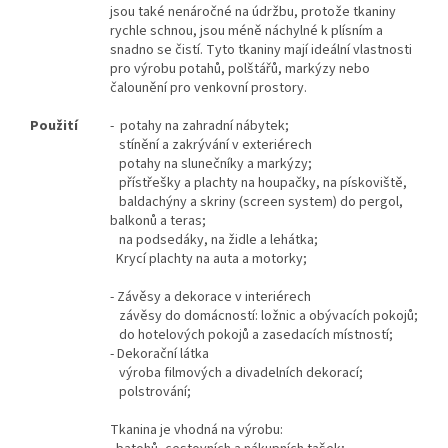
jsou také nenáročné na údržbu, protože tkaniny
rychle schnou, jsou méně náchylné k plísním a
snadno se čistí. Tyto tkaniny mají ideální vlastnosti
pro výrobu potahů, polštářů, markýzy nebo
čalounění pro venkovní prostory.
Použití
- potahy na zahradní nábytek;
stínění a zakrývání v exteriérech
potahy na slunečníky a markýzy;
přístřešky a plachty na houpačky, na pískoviště,
baldachýny a skriny (screen system) do pergol,
balkonů a teras;
na podsedáky, na židle a lehátka;
Krycí plachty na auta a motorky;
- Závěsy a dekorace v interiérech
závěsy do domácností: ložnic a obývacích pokojů;
do hotelových pokojů a zasedacích místností;
- Dekorační látka
výroba filmových a divadelních dekorací;
polstrování;
Tkanina je vhodná na výrobu: