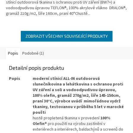
stínicí outdoorová tkanina s ochranou proti UV záření (BW7+) a
vodoodpudivou úpravou TEFLON®, 100% akrylové vlákno DRALON®,
gramáž 210g/m2, šíře 160cm, praní 40°Chustě...
ZOBRAZIT VŠECHNY SOUVISEJÍCÍ PRODUKTY
Popis
Podobné (1)
Detailní popis produktu
Popis
moderní stínicí ALL-IN outdoorová
slunečníkovina a lehátkovina s ochranou proti
UV záření a soli a vodoodpudivou úpravou,
100% olefin, gramáž 270g/m2, šíře 145-150cm,
praní 30°C, výrobce uvádí mimořádnou vydrž
tkaniny, testovanou v průběhu 5 let v marocké
poušti
hustě propletená tkanina v provedení
100%
Olefin®
pro použití na výrobu zastínění v
exteriérech a interiérech, baldachýnů a screenů do