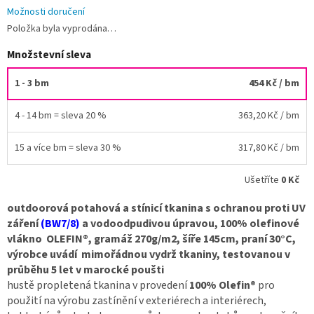
Možnosti doručení
Položka byla vyprodána…
Množstevní sleva
1 - 3 bm
454 Kč
/ bm
4 - 14 bm = sleva 20 %
363,20 Kč
/ bm
15 a více bm = sleva 30 %
317,80 Kč
/ bm
Ušetříte
0 Kč
outdoorová potahová a stínicí tkanina s ochranou proti UV
záření
(BW7/8)
a vodoodpudivou úpravou, 100% olefinové
vlákno OLEFIN®, gramáž 270g/m2, šíře 145cm, praní 30°C,
výrobce uvádí mimořádnou vydrž tkaniny, testovanou v
průběhu 5 let v marocké poušti
hustě propletená tkanina v provedení
100%
Olefin®
pro
použití na výrobu zastínění v exteriérech a interiérech,