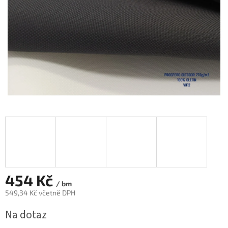
454 Kč
/ bm
549,34 Kč včetně DPH
Měrná
Na dotaz
cena: