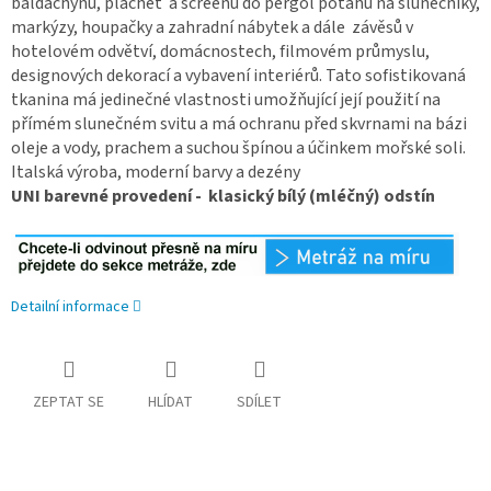
baldachýnů, plachet a screenů do pergol potahů na slunečníky,
markýzy, houpačky a zahradní nábytek a dále závěsů v
hotelovém odvětví, domácnostech, filmovém průmyslu,
designových dekorací a vybavení interiérů. Tato sofistikovaná
tkanina má jedinečné vlastnosti umožňující její použití na
přímém slunečném svitu a má ochranu před skvrnami na bázi
oleje a vody, prachem a suchou špínou a účinkem mořské soli.
Italská výroba, moderní barvy a dezény
UNI barevné provedení - klasický bílý (mléčný) odstín
Detailní informace
ZEPTAT SE
HLÍDAT
SDÍLET