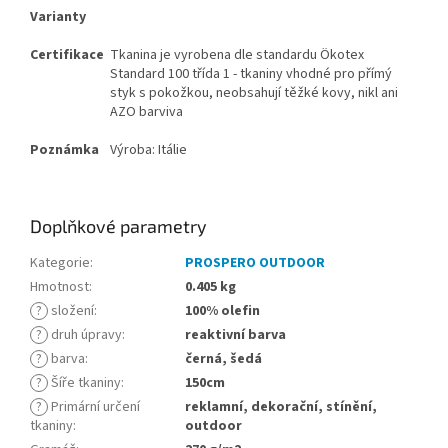
Varianty
Certifikace
Tkanina je vyrobena dle standardu Ökotex
Standard 100 třída 1 - tkaniny vhodné pro přímý
styk s pokožkou, neobsahují těžké kovy, nikl ani
AZO barviva
Poznámka
Výroba: Itálie
Doplňkové parametry
Kategorie
:
PROSPERO OUTDOOR
Hmotnost
:
0.405 kg
?
složení
:
100% olefin
?
druh úpravy
:
reaktivní barva
?
barva
:
černá, šedá
?
Šíře tkaniny
:
150cm
?
Primární určení
reklamní, dekorační, stínění,
tkaniny
:
outdoor