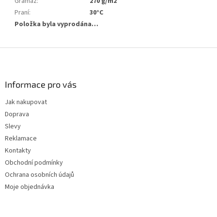
Gramáž
:
270 g/m2
Praní
:
30°C
Položka byla vyprodána…
Z
á
p
a
Informace pro vás
t
Jak nakupovat
í
Doprava
Slevy
Reklamace
Kontakty
Obchodní podmínky
Ochrana osobních údajů
Moje objednávka