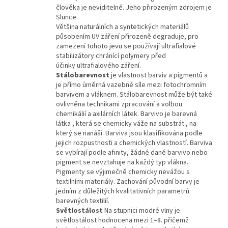
člověka je neviditelné. Jeho přirozeným zdrojem je
Slunce.
Většina naturálních a syntetických materiálů
působením UV záření přirozeně degraduje, pro
zamezení tohoto jevu se používají u
ltrafialové
stabilizátory chránící polymery před
účinky
ultrafialového záření.
Stálobarevnost
je vlastnost barviv a pigmentů a
je přímo úměrná vazebné síle mezi fotochromním
barvivem a vláknem. Stálobarevnost může být také
ovlivněna technikami zpracování a volbou
chemikálií a axilárních látek. Barvivo je barevná
látka , která se chemicky váže na substrát , na
který se nanáší. Barviva jsou klasifikována podle
jejich rozpustnosti a chemických vlastností. Barviva
se vybírají podle afinity, žádné dané barvivo nebo
pigment se nevztahuje na každý typ vlákna.
Pigmenty se výjimečně chemicky nevážou s
textilními materiály.
Zachování původní barvy je
jedním z důležitých kvalitativních parametrů
barevných textilií.
Světlostálost
Na stupnici modré vlny je
světlostálost hodnocena mezi 1–8. přičemž