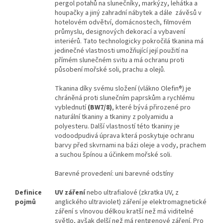
pergol potahů na slunečníky, markýzy, lehátka a
houpačky a jiný zahradní nábytek a dále závěsů v
hotelovém odvětví, domácnostech, filmovém
průmyslu, designových dekorací a vybavení
interiérů. Tato technologicky pokročilá tkanina má
jedinečné vlastnosti umožňující její použití na
přímém slunečném svitu a má ochranu proti
působení mořské soli, prachu a olejů.
Tkanina díky svému složení (vlákno Olefin®) je
chráněná proti slunečním paprskům a rychlému
vyblednutí
(BW7/8)
, které bývá přirozené pro
naturální tkaniny a tkaniny z polyamidu a
polyesteru.
Další vlastností této tkaniny je
vodoodpudivá úprava která poskytuje ochranu
barvy před skvrnami na bázi oleje a vody, prachem
a suchou špínou a účinkem mořské soli.
Barevné provedení: uni barevné odstíny
Definice
UV záření
nebo ultrafialové (zkratka UV, z
pojmů
anglického ultraviolet) záření je elektromagnetické
záření s vlnovou délkou kratší než má viditelné
světlo, avšak delší než má rentgenové záření. Pro