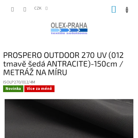
Přejít
NÁKUP
na
CZK
obsah
KOŠÍK
PROSPERO OUTDOOR 270 UV (012
tmavě šedá ANTRACITE)-150cm /
METRÁŽ NA MÍRU
ISOLP270/012/4M
Novinka
Více za méně