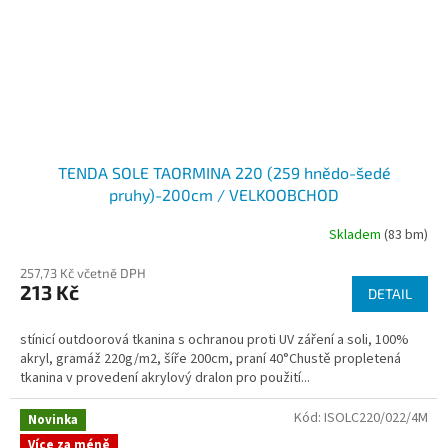
TENDA SOLE TAORMINA 220 (259 hnědo-šedé
pruhy)-200cm / VELKOOBCHOD
Skladem
(83 bm)
257,73 Kč včetně DPH
213 Kč
DETAIL
stínicí outdoorová tkanina s ochranou proti UV záření a soli, 100%
akryl, gramáž 220g/m2, šíře 200cm, praní 40°Chustě propletená
tkanina v provedení akrylový dralon pro použití...
Kód:
ISOLC220/022/4M
Novinka
Více za méně