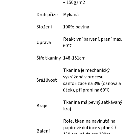
– 150g/m2
Druh příze
Mykaná
Složení
100% bavlna
Reaktivní barvení, praní max.
Úprava
60°C
Šíře tkaniny
148-151cm
Tkanina je mechanický
vysrážená v procesu
Srážlivost
sanforizace na 3% (osnova a
útek), pří praní na 60°C
Tkanina má pevný zatkávaný
Kraje
kraj
Role, tkanina navinutá na
papírové dutince v plné šíři
Balení