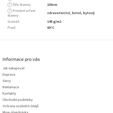
?
Šíře tkaniny
:
150cm
?
Primární určení
zdravotnictví, hotel, bytový
tkaniny
:
Gramáž
:
145 g/m2
Praní
:
60°C
Z
á
p
a
Informace pro vás
t
Jak nakupovat
í
Doprava
Slevy
Reklamace
Kontakty
Obchodní podmínky
Ochrana osobních údajů
Moje objednávka