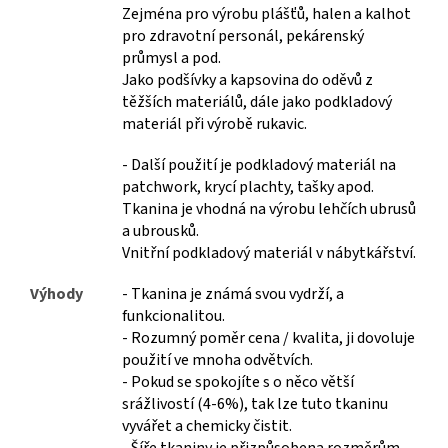
Zejména pro výrobu plášťů, halen a kalhot
pro zdravotní personál, pekárenský
průmysl a pod.
Jako podšívky a kapsovina do oděvů z
těžších materiálů, dále jako podkladový
materiál při výrobě rukavic.
- Další použití je podkladový materiál na
patchwork, krycí plachty, tašky apod.
Tkanina je vhodná na výrobu lehčích ubrusů
a ubrousků.
Vnitřní podkladový materiál v nábytkářství.
Výhody
- Tkanina je známá svou vydrží, a
funkcionalitou.
- Rozumný poměr cena / kvalita, ji dovoluje
použití ve mnoha odvětvích.
- Pokud se spokojíte s o něco větší
srážlivostí (4-6%), tak lze tuto tkaninu
vyvářet a chemicky čistit.
- Šíře tkaniny je přizpůsobena rozměrům