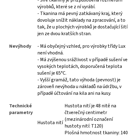
výrobků, které se z ní vyrábí.
- Tkanina má pevný zatkávaný kraj, který
dovoluje snížit náklady na zpracování, a to
tak, že u plochých výrobků je dostačující šití
jen ze dvou kratších stran.
Nevýhody
- Má obyčejný vzhled, pro výrobky třídy Lux
není vhodná.
- Má zvýšenou srážlivost v případě sušení ve
vysokých teplotách, doporučená teplota
sušení je 65°C.
- Vyšší gramáž, tato výhoda (pevnost) je
zároveň nevýhoda u nákladů na údržbu, v
případě účtování na kila ani na kusy.
Technické
Hustota nití je 48 nitě na
parametry
čtverečný centimetr
(mezinárodní označení
Hustota nití
hustoty nití: T120)
Plošná hmotnost tkaniny: 140