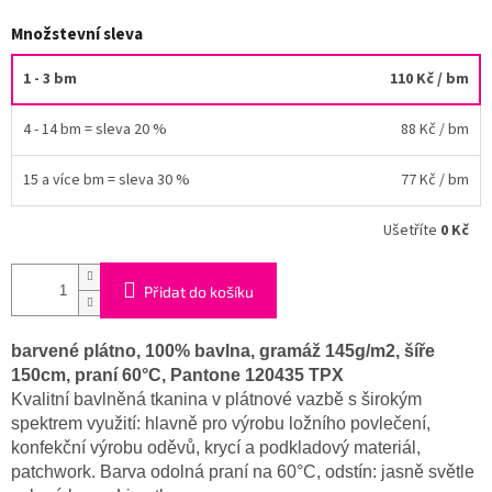
Množstevní sleva
1 - 3 bm
110 Kč
/ bm
4 - 14 bm = sleva 20 %
88 Kč
/ bm
15 a více bm = sleva 30 %
77 Kč
/ bm
Ušetříte
0 Kč
Přidat do košíku
barvené plátno, 100% bavlna, gramáž 145g/m2, šíře
150cm, praní 60°C, Pantone 120435 TPX
Kvalitní bavlněná tkanina v plátnové vazbě s širokým
spektrem využití: hlavně pro výrobu ložního povlečení,
konfekční výrobu oděvů, krycí a podkladový materiál,
patchwork. Barva odolná praní na 60°C, odstín: jasně světle