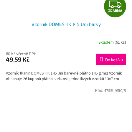
Z
ZDARMA
D
Vzorník DOMESTIK 145 Uni barvy
A
R
Skladem
(61 ks)
M
60 Kč včetně DPH
49,59 Kč
Do košíku
A
Vzorník tkanin DOMESTIK 145 Uni barevné plátno 145 g/m2 Vzorník
obsahuje 26 kuponů plátna. velikost jednotlivých vzorků 13x7 cm
Kód:
4799U/650/R