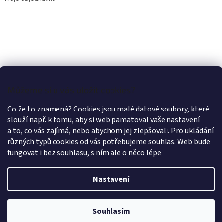
Můžeme si u vás uložit cookies?
Co že to znamená? Cookies jsou malé datové soubory, které
slouží např. k tomu, aby si web pamatoval vaše nastavení
a to, co vás zajímá, nebo abychom jej zlepšovali. Pro ukládání
různých typů cookies od vás potřebujeme souhlas. Web bude
fungovat i bez souhlasu, s ním ale o něco lépe
Nastavení
Vytvořil Shoptet
Souhlasím
Copyright 2026
LÁTKY OLEX PRAHA
. Všechna práva vyhrazena.