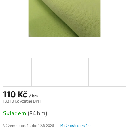
110 Kč
/ bm
133,10 Kč včetně DPH
Měrná
Skladem
(84 bm)
cena:
Můžeme doručit do:
12.8.2026
Možnosti doručení