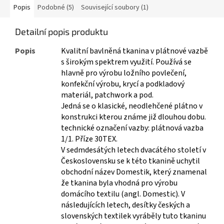
Popis
Podobné (5)
Související soubory (1)
Detailní popis produktu
Popis
Kvalitní bavlněná tkanina v plátnové vazbě
s širokým spektrem využití. Používá se
hlavně pro výrobu ložního povlečení,
konfekční výrobu, krycí a podkladový
materiál, patchwork a pod.
Jedná se o klasické, neodlehčené plátno v
konstrukci kterou známe již dlouhou dobu.
technické označení vazby: plátnová vazba
1/1. Příze 30TEX.
V sedmdesátých letech dvacátého století v
Československu se k této tkanině uchytil
obchodní název Domestik, který znamenal
že tkanina byla vhodná pro výrobu
domácího textilu (angl. Domestic). V
následujících letech, desítky českých a
slovenských textilek vyráběly tuto tkaninu