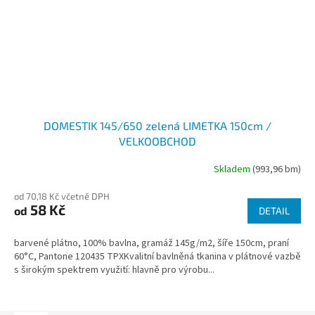
DOMESTIK 145/650 zelená LIMETKA 150cm /
VELKOOBCHOD
Skladem
(993,96 bm)
od 70,18 Kč včetně DPH
58 Kč
od
DETAIL
barvené plátno, 100% bavlna, gramáž 145g/m2, šíře 150cm, praní
60°C, Pantone 120435 TPXKvalitní bavlněná tkanina v plátnové vazbě
s širokým spektrem využití: hlavně pro výrobu...