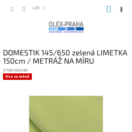
Přejít
NÁKUP
na
CZK
obsah
KOŠÍK
DOMESTIK 145/650 zelená LIMETKA
150cm / METRÁŽ NA MÍRU
4799U/650/4M
Více za méně