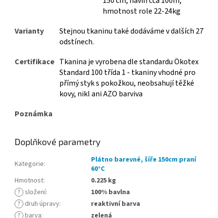
150 cm, návin cca 100m,
hmotnost role 22-24kg
Varianty
Stejnou tkaninu také dodáváme v dalších 27
odstínech.
Certifikace
Tkanina je vyrobena dle standardu Ökotex
Standard 100 třída 1 - tkaniny vhodné pro
přímý styk s pokožkou, neobsahují těžké
kovy, nikl ani AZO barviva
Poznámka
Doplňkové parametry
Plátno barevné, šíře 150cm praní
Kategorie
:
60°C
Hmotnost
:
0.225 kg
?
složení
:
100% bavlna
?
druh úpravy
:
reaktivní barva
?
barva
:
zelená