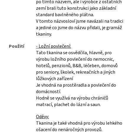
po tímto názvem, ale i výrobce z ostatních
zemí brali tuto konstrukci jako základní
standard bavlněného plátna.
V tomto názvosloví jsme navázali na tradici
a jediné co jsme do názvu přidali, je gramáž
tkaniny.
Použití
- Ložní povlečení:
Tato tkanina se osvědčila, hlavně, pro
výrobu ložního povlečení do nemocnic,
hotelů, penzionů, B&B, léčeben, domovů
pro seniory, školek, rekreačních a jiných
lůžkových zařízení
Je vhodná na prostěradla a povlečení do
domácností.
Hodně se využívá na výrobu chráničů
matrací, plachet do lázní a saun.
Oděvy:
Tkanina je také vhodná pro výrobu lehkého
ošacení do nenáročných provozů.