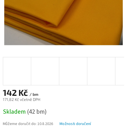
142 Kč
/ bm
171,82 Kč včetně DPH
Měrná
Skladem
(42 bm)
cena:
Můžeme doručit do:
10.8.2026
Možnosti doručení