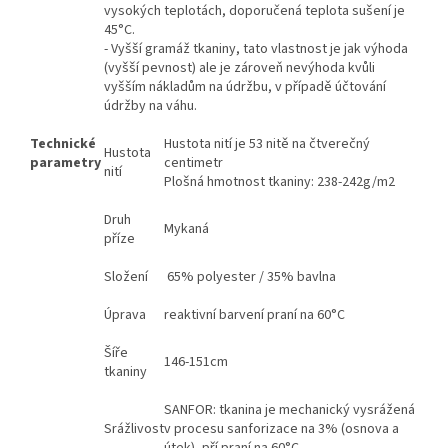
vysokých teplotách, doporučená teplota sušení je
45°C.
- Vyšší gramáž tkaniny, tato vlastnost je jak výhoda
(vyšší pevnost) ale je zároveň nevýhoda kvůli
vyšším nákladům na údržbu, v případě účtování
údržby na váhu.
Technické
Hustota nití je 53 nitě na čtverečný
Hustota
parametry
centimetr
nití
Plošná hmotnost tkaniny: 238-242g/m2
Druh
Mykaná
příze
Složení
65% polyester / 35% bavlna
Úprava
reaktivní barvení praní na 60°C
Šíře
146-151cm
tkaniny
SANFOR: tkanina je mechanický vysrážená
Srážlivost
v procesu sanforizace na 3% (osnova a
útek), pří praní na 60°C