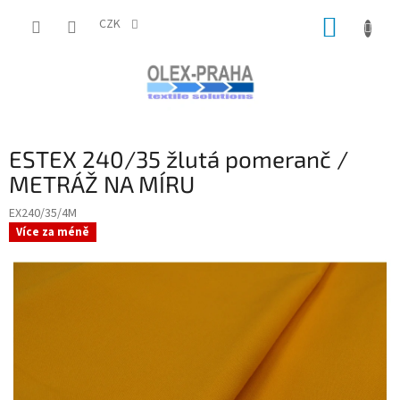
Přejít
NÁKUP
na
CZK
obsah
KOŠÍK
ESTEX 240/35 žlutá pomeranč /
METRÁŽ NA MÍRU
EX240/35/4M
Více za méně