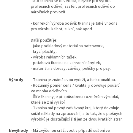
Tato tkanina se osvědčila, nejvíce pro výrobu
profesních oděvů, zástěr, profesních oděvů do
náročných provozů
- konfekční výroba oděvů: tkanina je také vhodná
pro výrobu kalhot, sukní, sak apod
Další použití je:
- jako podkladový materiál na patchwork,
- krycí plachty,
- výroba reklamních tašek
- potahová tkanina na zahradní nábytek,
- materiál na ubrusy, závěsy, pelíšky pro psy.
Výhody
- Tkanina je známá svou vydrží, a funkcionalitou.
- Rozumný poměr cena / kvalita, ji dovoluje použití
ve mnoha odvětvích.
- Šíře tkaniny je přizpůsobena rozměrům výrobků,
které se z ní vyrábí.
- Tkanina má pevný zatkávaný kraj, který dovoluje
snížit náklady na zpracování, a to tak, že u plošných
výrobků je dostačující šití jen ze dvou kratších stran.
Nevýhody
- Má zvýšenou srážlivost v případě sušení ve