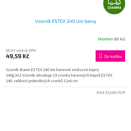
Z
ZDARMA
D
Vzorník ESTEX 240 Uni barvy
A
R
Skladem
(65 ks)
M
60 Kč včetně DPH
49,59 Kč
Do košíku
A
Vzorník tkanin ESTEX 240 Uni barevné směsové kepry
240g/m2 Vzorník obsahuje 19 vzorku barevných keprů ESTEX
240. velikost jednotlivých vzorků 12x6 cm
Kód:
EX240/35/R