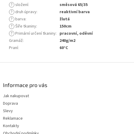
?
složení
:
směsová 65/35
?
druh úpravy
:
reaktivní barva
?
barva
:
žlutá
?
Šíře tkaniny
:
150cm
?
Primární určení tkaniny
:
pracovní, oděvní
Gramáž
:
240g/m2
Praní
:
60°C
Z
á
p
a
Informace pro vás
t
Jak nakupovat
í
Doprava
Slevy
Reklamace
Kontakty
Obchodní podmínky