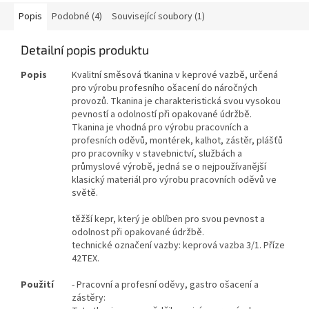
Popis
Podobné (4)
Související soubory (1)
Detailní popis produktu
Popis
Kvalitní směsová tkanina v keprové vazbě, určená
pro výrobu profesního ošacení do náročných
provozů. Tkanina je charakteristická svou vysokou
pevností a odolností při opakované údržbě.
Tkanina je vhodná pro výrobu pracovních a
profesních oděvů, montérek, kalhot, zástěr, plášťů
pro pracovníky v stavebnictví, službách a
průmyslové výrobě, jedná se o nejpoužívanější
klasický materiál pro výrobu pracovních oděvů ve
světě.
těžší kepr, který je oblíben pro svou pevnost a
odolnost při opakované údržbě.
technické označení vazby: keprová vazba 3/1. Příze
42TEX.
Použití
- Pracovní a profesní oděvy, gastro ošacení a
zástěry: