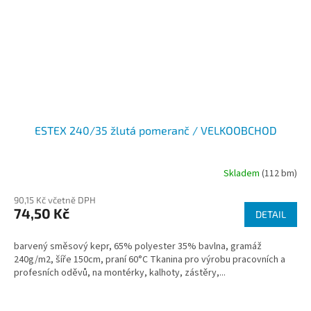
ESTEX 240/35 žlutá pomeranč / VELKOOBCHOD
Skladem
(112 bm)
90,15 Kč včetně DPH
74,50 Kč
DETAIL
barvený směsový kepr, 65% polyester 35% bavlna, gramáž
240g/m2, šíře 150cm, praní 60°C Tkanina pro výrobu pracovních a
profesních oděvů, na montérky, kalhoty, zástěry,...