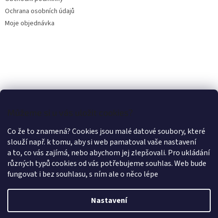
Ochrana osobních údajů
Moje objednávka
Můžeme si u vás uložit cookies?
Co že to znamená? Cookies jsou malé datové soubory, které
slouží např. k tomu, aby si web pamatoval vaše nastavení
a to, co vás zajímá, nebo abychom jej zlepšovali. Pro ukládání
různých typů cookies od vás potřebujeme souhlas. Web bude
fungovat i bez souhlasu, s ním ale o něco lépe
Nastavení
Vytvořil Shoptet