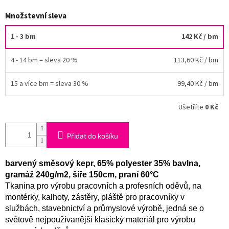
Množstevní sleva
1 - 3 bm
142 Kč
/ bm
4 - 14 bm = sleva 20 %
113,60 Kč
/ bm
15 a více bm = sleva 30 %
99,40 Kč
/ bm
Ušetříte
0 Kč
Přidat do košíku
barvený směsový kepr, 65% polyester 35% bavlna,
gramáž 240g/m2, šíře 150cm, praní 60°C
Tkanina pro výrobu pracovních a profesních oděvů, na
montérky, kalhoty, zástěry, pláště pro pracovníky v
službách, stavebnictví a průmyslové výrobě, jedná se o
světově nejpoužívanější klasický materiál pro výrobu