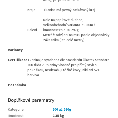
Kraje
Tkanina má pevný zatkávaný kraj
Role na papírové dutince,
velkoobchodní varianta 50-80m /
Balení
hmotnost role 20-29kg
Metráž: odvíjení na míru podle objednávky
zákazníka (jen celé metry)
Varianty
Certifikace
Tkanina je vyrobena dle standardu Ökotex Standard
100 třída 2 - tkaniny vhodné pro přímý styk s
pokožkou, neobsahují těžké kovy, nikl ani AZO
barviva
Poznámka
Doplňkové parametry
Kategorie
:
200 až 260g
Hmotnost
:
0.35 kg