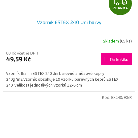
Z
ZDARMA
D
Vzorník ESTEX 240 Uni barvy
A
R
Skladem
(65 ks)
M
60 Kč včetně DPH
49,59 Kč
Do košíku
A
Vzorník tkanin ESTEX 240 Uni barevné směsové kepry
240g/m2 Vzorník obsahuje 19 vzorku barevných keprů ESTEX
240. velikost jednotlivých vzorků 12x6 cm
Kód:
EX240/90/R