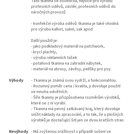
Tato tkanina se osvědčila, nejvíce pro výrobu
profesních oděvů, zástěr, profesních oděvů do
náročných provozů
- konfekční výroba oděvů: tkanina je také vhodná
pro výrobu kalhot, sukní, sak apod
Další použití je:
- jako podkladový materiál na patchwork,
- krycí plachty,
- výroba reklamních tašek
- potahová tkanina na zahradní nábytek,
- materiál na ubrusy, závěsy, pelíšky pro psy.
Výhody
- Tkanina je známá svou vydrží, a funkcionalitou.
- Rozumný poměr cena / kvalita, ji dovoluje použití
ve mnoha odvětvích.
- Šíře tkaniny je přizpůsobena rozměrům výrobků,
které se z ní vyrábí.
- Tkanina má pevný zatkávaný kraj, který dovoluje
snížit náklady na zpracování, a to tak, že u plošných
výrobků je dostačující šití jen ze dvou kratších stran.
Nevýhody
- Má zvýšenou srážlivost v případě sušení ve