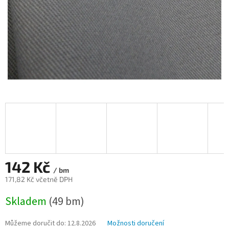
142 Kč
/ bm
171,82 Kč včetně DPH
Měrná
Skladem
(49 bm)
cena:
Můžeme doručit do:
12.8.2026
Možnosti doručení