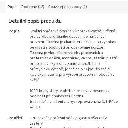
Popis
Podobné (12)
Související soubory (1)
Detailní popis produktu
Popis
Kvalitní směsová tkanina v keprové vazbě, určená
pro výrobu profesního ošacení do náročných
provozů. Tkanina je charakteristická svou vysokou
pevností a odolností při opakované údržbě.
Tkanina je vhodná pro výrobu pracovních a
profesních oděvů, montérek, kalhot, zástěr, plášťů
pro pracovníky v stavebnictví, službách a
průmyslové výrobě, jedná se o nejpoužívanější
klasický materiál pro výrobu pracovních oděvů ve
světě.
těžší kepr, který je oblíben pro svou pevnost a
odolnost při opakované údržbě.
technické označení vazby: keprová vazba 3/1. Příze
42TEX.
Použití
- Pracovní a profesní oděvy, gastro ošacení a
zástěry: