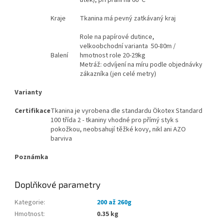
Kraje
Tkanina má pevný zatkávaný kraj
Role na papírové dutince,
velkoobchodní varianta 50-80m /
Balení
hmotnost role 20-29kg
Metráž: odvíjení na míru podle objednávky
zákazníka (jen celé metry)
Varianty
Certifikace
Tkanina je vyrobena dle standardu Ökotex Standard
100 třída 2 - tkaniny vhodné pro přímý styk s
pokožkou, neobsahují těžké kovy, nikl ani AZO
barviva
Poznámka
Doplňkové parametry
Kategorie
:
200 až 260g
Hmotnost
:
0.35 kg