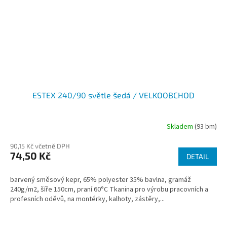
ESTEX 240/90 světle šedá / VELKOOBCHOD
Skladem
(93 bm)
90,15 Kč včetně DPH
74,50 Kč
DETAIL
barvený směsový kepr, 65% polyester 35% bavlna, gramáž
240g/m2, šíře 150cm, praní 60°C Tkanina pro výrobu pracovních a
profesních oděvů, na montérky, kalhoty, zástěry,...