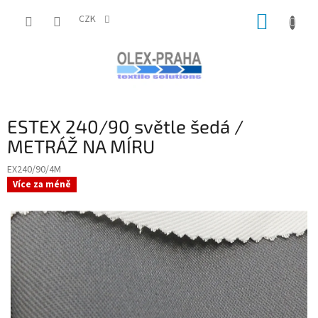
Přejít
NÁKUP
na
CZK
obsah
KOŠÍK
ESTEX 240/90 světle šedá /
METRÁŽ NA MÍRU
EX240/90/4M
Více za méně