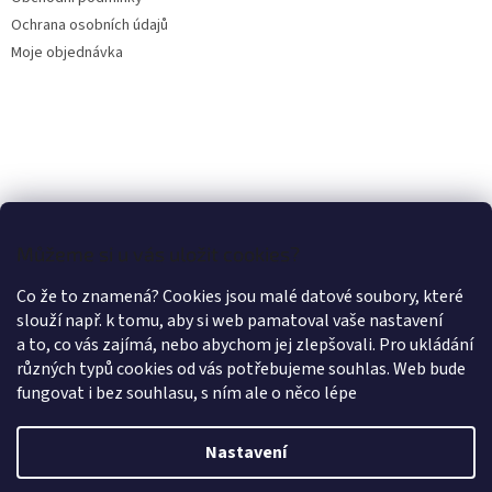
Ochrana osobních údajů
Moje objednávka
Můžeme si u vás uložit cookies?
Co že to znamená? Cookies jsou malé datové soubory, které
slouží např. k tomu, aby si web pamatoval vaše nastavení
a to, co vás zajímá, nebo abychom jej zlepšovali. Pro ukládání
různých typů cookies od vás potřebujeme souhlas. Web bude
fungovat i bez souhlasu, s ním ale o něco lépe
Nastavení
Vytvořil Shoptet