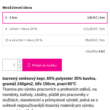
Množstevní sleva
1 - 3 bm
142 Kč
/ bm
4 - 14 bm = sleva 20 %
113,60 Kč
/ bm
15 a více bm = sleva 30 %
99,40 Kč
/ bm
Ušetříte
0 Kč
Přidat do košíku
barvený směsový kepr, 65% polyester 35% bavlna,
gramáž 240g/m2, šíře 150cm, praní 60°C
Tkanina pro výrobu pracovních a profesních oděvů, na
montérky, kalhoty, zástěry, pláště pro pracovníky v
službách, stavebnictví a průmyslové výrobě, jedná se o
světově nejpoužívanější klasický materiál pro výrobu