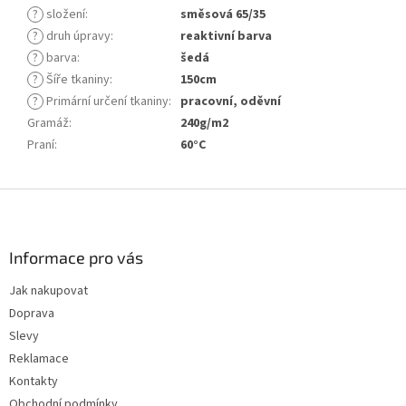
?
složení
:
směsová 65/35
?
druh úpravy
:
reaktivní barva
?
barva
:
šedá
?
Šíře tkaniny
:
150cm
?
Primární určení tkaniny
:
pracovní, oděvní
Gramáž
:
240g/m2
Praní
:
60°C
Z
á
p
a
Informace pro vás
t
Jak nakupovat
í
Doprava
Slevy
Reklamace
Kontakty
Obchodní podmínky