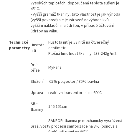
vysokých teplotách, doporučená teplota sušení je
45°C.
- Vyšší gramáž tkaniny, tato vlastnost je jak výhoda
(vyšší pevnost) ale je zároveň nevýhoda kvůli
vyšším nákladům na údržbu, v případě účtování
údržby na váhu.
Technické
Hustota nití je 53 nitě na čtverečný
Hustota
parametry
centimetr
nití
Plošná hmotnost tkaniny: 238-242g/m2
Druh
Mykaná
příze
Složení
65% polyester / 35% bavlna
Úprava
reaktivní barvení praní na 60°C
Šíře
146-151cm
tkaniny
SANFOR: tkanina je mechanický vysrážená
Srážlivost
v procesu sanforizace na 3% (osnova a
útek), pří praní na 60°C