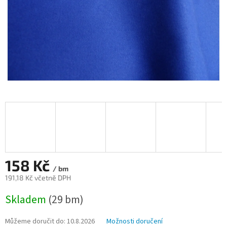
158 Kč
/ bm
191,18 Kč včetně DPH
Měrná
Skladem
(29 bm)
cena:
Můžeme doručit do:
10.8.2026
Možnosti doručení