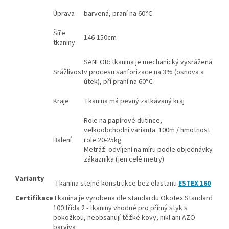
Úprava
barvená, praní na 60°C
Šíře
146-150cm
tkaniny
SANFOR: tkanina je mechanický vysrážená
Srážlivost
v procesu sanforizace na 3% (osnova a
útek), pří praní na 60°C
Kraje
Tkanina má pevný zatkávaný kraj
Role na papírové dutince,
velkoobchodní varianta 100m / hmotnost
Balení
role 20-25kg
Metráž: odvíjení na míru podle objednávky
zákazníka (jen celé metry)
Varianty
Tkanina stejné konstrukce bez elastanu
ESTEX 160
Certifikace
Tkanina je vyrobena dle standardu Ökotex Standard
100 třída 2 - tkaniny vhodné pro přímý styk s
pokožkou, neobsahují těžké kovy, nikl ani AZO
barviva