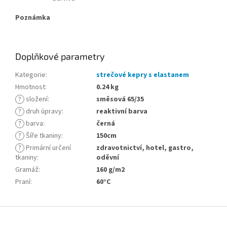
Poznámka
Doplňkové parametry
Kategorie
:
strečové kepry s elastanem
Hmotnost
:
0.24 kg
?
složení
:
směsová 65/35
?
druh úpravy
:
reaktivní barva
?
barva
:
černá
?
Šíře tkaniny
:
150cm
?
Primární určení
zdravotnictví, hotel, gastro,
tkaniny
:
oděvní
Gramáž
:
160 g/m2
Praní
:
60°C
Z
á