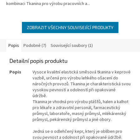
kombinaci Tkanina pro výrobu pracovních a...
ZOBRAZIT VŠECHNY SOUVISEJÍCÍ PRODUKTY
Popis
Podobné (7)
Související soubory (1)
Detailní popis produktu
Popis
Vysoce kvalitní elastická směsová tkanina v keprové
vazbě, určená pro výrobu lehkého ošacení do
náročných provozů. Tkanina je charakteristická svou
vysokou pevností a odolností při opakované
údržbě.
Tkanina je vhodná pro výrobu plášťů, halen a kalhot
pro lékaře a zdravotní personál, farmaceutický
průmysl, laboratoře, masný průmysl, mlékárenský
průmysl, pekárenský průmysl a jiné obory.
Jedná se o odlehčený kepr, který je oblíben pro
svou pevnost a odolnost při opakované údržbě.