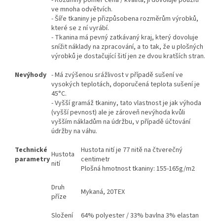
ve mnoha odvětvích.
- Šíře tkaniny je přizpůsobena rozměrům výrobků,
které se z ní vyrábí.
- Tkanina má pevný zatkávaný kraj, který dovoluje
snížit náklady na zpracování, a to tak, že u plošných
výrobků je dostačující šití jen ze dvou kratších stran.
Nevýhody
- Má zvýšenou srážlivost v případě sušení ve
vysokých teplotách, doporučená teplota sušení je
45°C.
- Vyšší gramáž tkaniny, tato vlastnost je jak výhoda
(vyšší pevnost) ale je zároveň nevýhoda kvůli
vyšším nákladům na údržbu, v případě účtování
údržby na váhu.
Technické
Hustota nití je 77 nitě na čtverečný
Hustota
parametry
centimetr
nití
Plošná hmotnost tkaniny: 155-165g/m2
Druh
Mykaná, 20TEX
příze
Složení
64% polyester / 33% bavlna 3% elastan