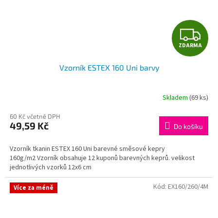
Z
ZDARMA
D
Vzorník ESTEX 160 Uni barvy
A
R
Skladem
(69 ks)
M
60 Kč včetně DPH
49,59 Kč
Do košíku
A
Vzorník tkanin ESTEX 160 Uni barevné směsové kepry
160g/m2 Vzorník obsahuje 12 kuponů barevných keprů. velikost
jednotlivých vzorků 12x6 cm
Kód:
EX160/260/4M
Více za méně