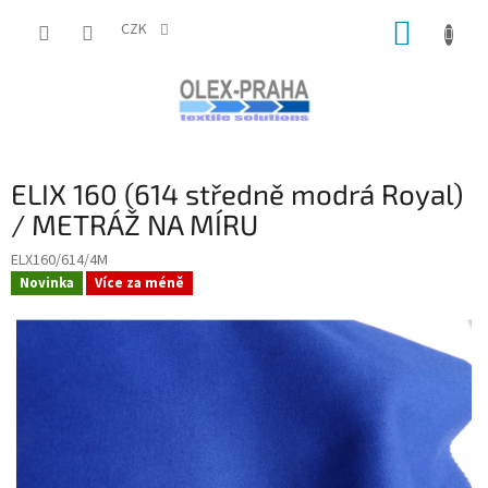
Přejít
NÁKUP
na
CZK
obsah
KOŠÍK
ELIX 160 (614 středně modrá Royal)
/ METRÁŽ NA MÍRU
ELX160/614/4M
Novinka
Více za méně