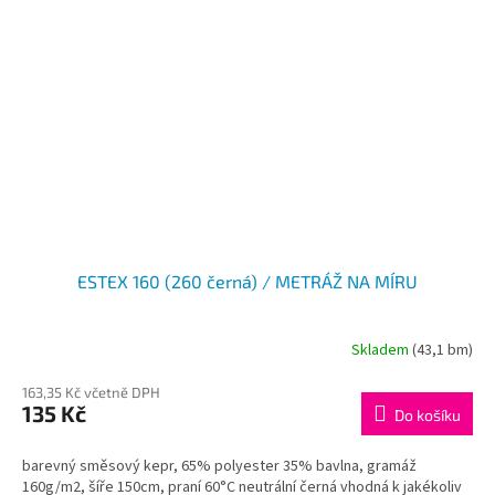
ESTEX 160 (260 černá) / METRÁŽ NA MÍRU
Skladem
(43,1 bm)
163,35 Kč včetně DPH
135 Kč
Do košíku
barevný směsový kepr, 65% polyester 35% bavlna, gramáž
160g/m2, šíře 150cm, praní 60°C neutrální černá vhodná k jakékoliv