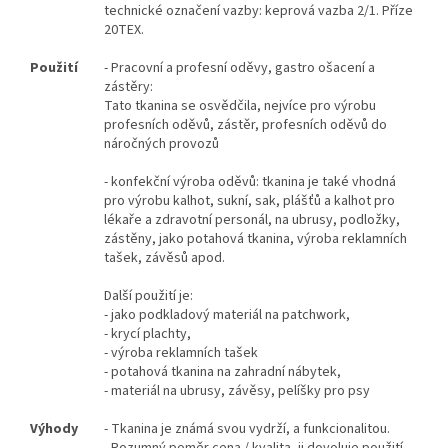
technické označení vazby: keprová vazba 2/1. Příze
20TEX.
Použití
- Pracovní a profesní oděvy, gastro ošacení a
zástěry:
Tato tkanina se osvědčila, nejvíce pro výrobu
profesních oděvů, zástěr, profesních oděvů do
náročných provozů
- konfekční výroba oděvů: tkanina je také vhodná
pro výrobu kalhot, sukní, sak, plášťů a kalhot pro
lékaře a zdravotní personál, na ubrusy, podložky,
zástěny, jako potahová tkanina, výroba reklamních
tašek, závěsů apod.
Další použití je:
- jako podkladový materiál na patchwork,
- krycí plachty,
- výroba reklamních tašek
- potahová tkanina na zahradní nábytek,
- materiál na ubrusy, závěsy, pelíšky pro psy
Výhody
- Tkanina je známá svou vydrží, a funkcionalitou.
- Rozumný poměr cena / kvalita, ji dovoluje použití