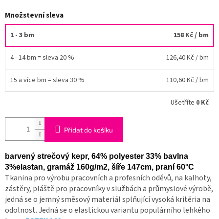
Množstevní sleva
1 - 3 bm
158 Kč
/ bm
4 - 14 bm = sleva 20 %
126,40 Kč
/ bm
15 a více bm = sleva 30 %
110,60 Kč
/ bm
Ušetříte
0 Kč
Přidat do košíku
barvený strečový kepr, 64% polyester 33% bavlna
3%elastan, gramáž 160g/m2, šíře 147cm, praní 60°C
Tkanina pro výrobu pracovních a profesních oděvů, na kalhoty,
zástěry, pláště pro pracovníky v službách a průmyslové výrobě,
jedná se o jemný směsový materiál splňující vysoká kritéria na
odolnost. Jedná se o elastickou variantu populárního lehkého