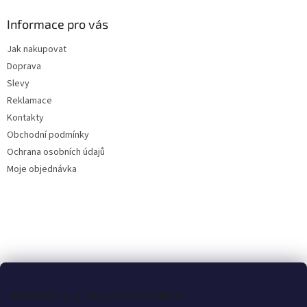
p
a
Informace pro vás
t
Jak nakupovat
í
Doprava
Slevy
Reklamace
Kontakty
Obchodní podmínky
Ochrana osobních údajů
Moje objednávka
Můžeme si u vás uložit cookies?