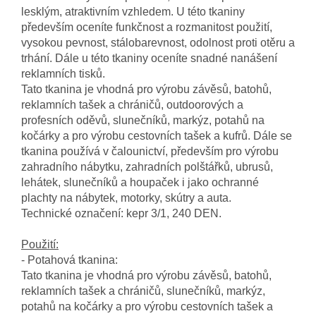
lesklým, atraktivním vzhledem. U této tkaniny
především oceníte funkčnost a rozmanitost použití,
vysokou pevnost, stálobarevnost, odolnost proti otěru a
trhání.
Dále u této tkaniny oceníte snadné nanášení
reklamních tisků.
Tato tkanina je vhodná pro výrobu závěsů, batohů,
reklamních tašek a chráničů, outdoorových a
profesních oděvů, slunečníků, markýz, potahů na
kočárky a pro výrobu cestovních tašek a kufrů. Dále se
tkanina používá v čalounictví, především pro výrobu
zahradního nábytku, zahradních polštářků, ubrusů,
lehátek, slunečníků a houpaček i jako ochranné
plachty na nábytek, motorky, skútry a auta.
Technické označení: kepr 3/1, 240 DEN.
Použití:
- Potahová tkanina:
Tato tkanina je vhodná pro výrobu závěsů, batohů,
reklamních tašek a chráničů, slunečníků, markýz,
potahů na kočárky a pro výrobu cestovních tašek a