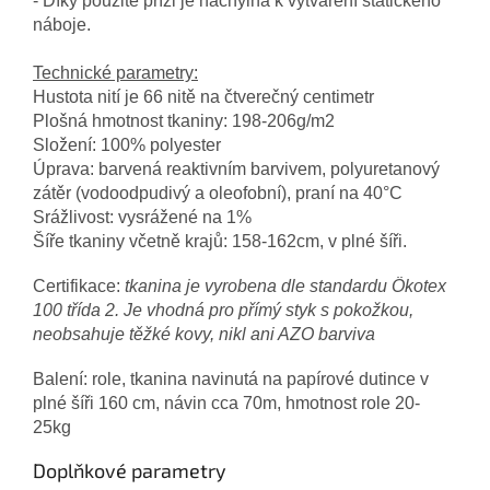
- Díky použité přízi je náchylná k vytváření statického
náboje.
Technické parametry:
Hustota nití je 66 nitě na čtverečný centimetr
Plošná hmotnost tkaniny: 198-206g/m2
Složení: 100% polyester
Úprava: barvená reaktivním barvivem, polyuretanový
zátěr (vodoodpudivý a oleofobní), praní na 40°C
Srážlivost: vysrážené na 1%
Šíře tkaniny včetně krajů: 158-162cm, v plné šíři.
Certifikace:
tkanina je vyrobena dle standardu Ökotex
100 třída 2. Je vhodná pro přímý styk s pokožkou,
neobsahuje těžké kovy, nikl ani AZO barviva
Balení: role, tkanina navinutá na papírové dutince v
plné šíři 160 cm, návin cca 70m, hmotnost role 20-
25kg
Doplňkové parametry