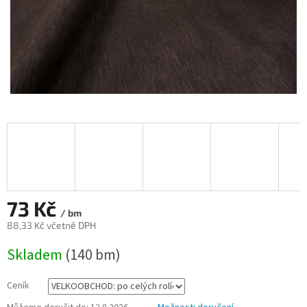
73 Kč
/ bm
88,33 Kč včetně DPH
Měrná
Skladem
(140 bm)
cena:
Ceník