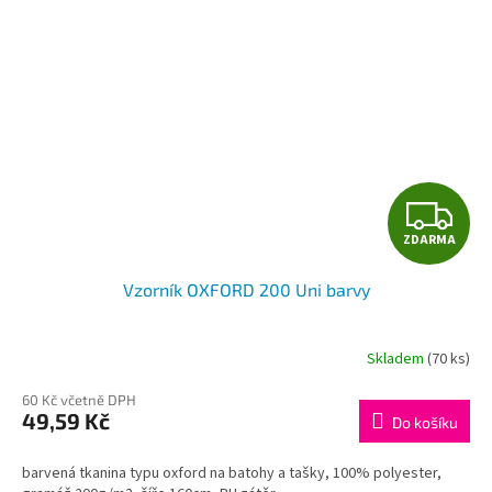
Z
ZDARMA
D
Vzorník OXFORD 200 Uni barvy
A
R
Skladem
(70 ks)
M
60 Kč včetně DPH
49,59 Kč
Do košíku
A
barvená tkanina typu oxford na batohy a tašky, 100% polyester,