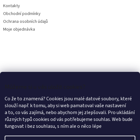
Kontakty
Obchodní podmínky
Ochrana osobních údajů
Moje objednávka
Můžeme si u vás uložit cookies?
Co že to znamená? Cookies jsou malé datové soubory, které
slouží např. k tomu, aby si web pamatoval vaše nastavení
a to, co vás zajímá, nebo abychom jej zlepšovali. Pro ukládání
různých typů cookies od vás potřebujeme souhlas. Web bude
fungovat i bez souhlasu, s ním ale o něco lépe