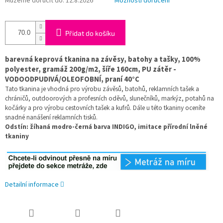
Můžeme doručit do:
12.8.2026
Možnosti doručení
Přidat do košíku
barevná keprová tkanina na závěsy, batohy a tašky, 100%
polyester, gramáž 200g/m2, šíře 160cm, PU zátěr -
VODOODPUDIVÁ/OLEOFOBNÍ, praní 40°C
Tato tkanina je vhodná pro výrobu závěsů, batohů, reklamních tašek a
chráničů, outdoorových a profesních oděvů, slunečníků, markýz, potahů na
kočárky a pro výrobu cestovních tašek a kufrů. Dále u této tkaniny oceníte
snadné nanášení reklamních tisků.
Odstín: žíhaná modro-černá barva INDIGO, imitace přírodní lněné
tkaniny
Detailní informace