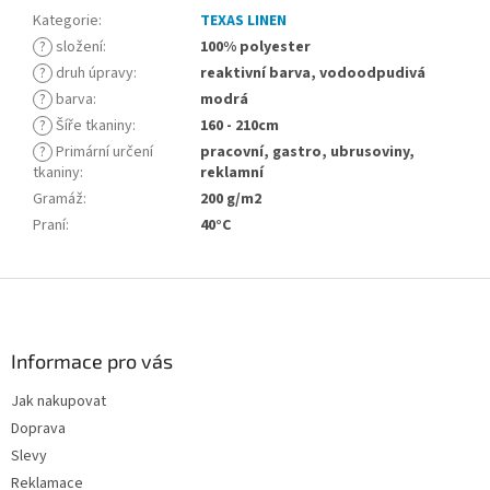
Kategorie
:
TEXAS LINEN
?
složení
:
100% polyester
?
druh úpravy
:
reaktivní barva, vodoodpudivá
?
barva
:
modrá
?
Šíře tkaniny
:
160 - 210cm
?
Primární určení
pracovní, gastro, ubrusoviny,
tkaniny
:
reklamní
Gramáž
:
200 g/m2
Praní
:
40°C
Z
á
p
a
Informace pro vás
t
Jak nakupovat
í
Doprava
Slevy
Reklamace