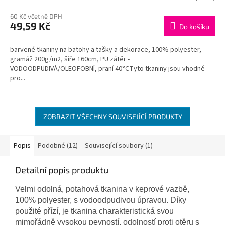
M
60 Kč včetně DPH
49,59 Kč
Do košíku
A
barvené tkaniny na batohy a tašky a dekorace, 100% polyester,
gramáž 200g/m2, šíře 160cm, PU zátěr -
VODOODPUDIVÁ/OLEOFOBNÍ, praní 40°CTyto tkaniny jsou vhodné
pro...
ZOBRAZIT VŠECHNY SOUVISEJÍCÍ PRODUKTY
Popis
Podobné (12)
Související soubory (1)
Detailní popis produktu
Velmi odolná, potahová tkanina v keprové vazbě,
100% polyester, s vodoodpudivou úpravou. Díky
použité přízí, je tkanina charakteristická svou
mimořádně vysokou pevností, odolností proti otěru s