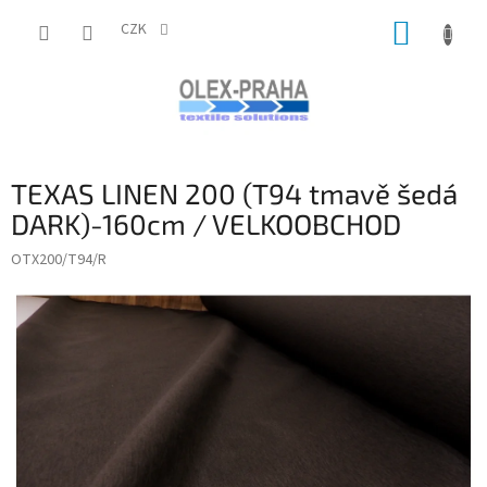
Přejít
NÁKUP
na
CZK
obsah
KOŠÍK
TEXAS LINEN 200 (T94 tmavě šedá
DARK)-160cm / VELKOOBCHOD
OTX200/T94/R