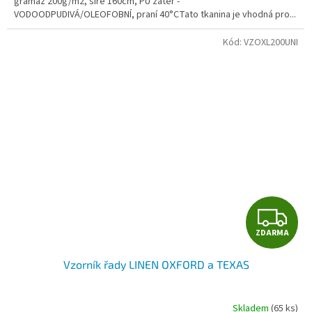
gramáž 200g/m2, šíře 160cm, PU zátěr -
VODOODPUDIVÁ/OLEOFOBNÍ, praní 40°CTato tkanina je vhodná pro...
Kód:
VZOXL200UNI
Z
ZDARMA
D
Vzorník řady LINEN OXFORD a TEXAS
A
R
Skladem
(65 ks)