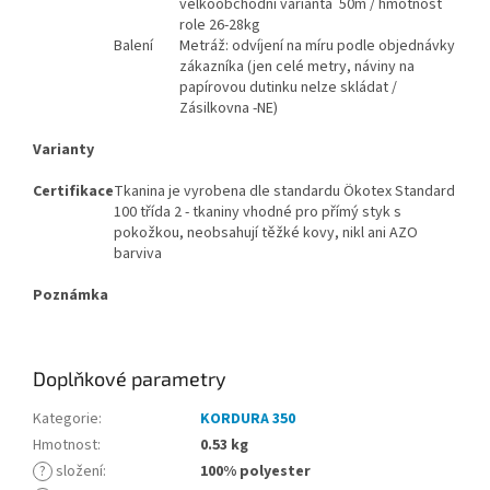
velkoobchodní varianta 50m / hmotnost
role 26-28kg
Balení
Metráž: odvíjení na míru podle objednávky
zákazníka (jen celé metry, náviny na
papírovou dutinku nelze skládat /
Zásilkovna -NE)
Varianty
Certifikace
Tkanina je vyrobena dle standardu Ökotex Standard
100 třída 2 - tkaniny vhodné pro přímý styk s
pokožkou, neobsahují těžké kovy, nikl ani AZO
barviva
Poznámka
Doplňkové parametry
Kategorie
:
KORDURA 350
Hmotnost
:
0.53 kg
?
složení
:
100% polyester