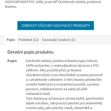
VODOODPUDIVÝ-PVC zátěr, praní 40°CExtrémně odolná, potahová
tkanina...
ZOBRAZIT VŠECHNY SOUVISEJÍCÍ PRODUKTY
Popis
Podobné (12)
Související soubory (1)
Detailní popis produktu
Popis
Extrémně odolná, potahová tkanina typu Oxford,
100% polyester, s vodoodpudivou úpravou s PVC
zátěrem. Díky použité přízí, je tkanina
charakteristická svou mimořádně vysokou pevností
a s atraktivním vzhledem. U této tkaniny především
oceníte funkčnost a rozmanitost použití, vysokou
pevnost, stálobarevnost a kvalitu při užití
reklamních tisků.
Tato tkanina je určená pro výrobu kufrů, sportovních
tašek a brašen, zakrývacích plachet pro automobily
a motocykly, jako plachty stanů, slunečníků a