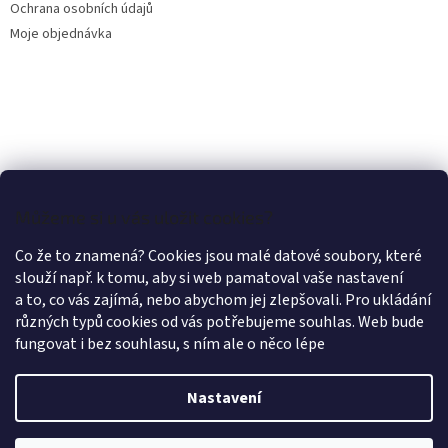
Ochrana osobních údajů
Moje objednávka
Můžeme si u vás uložit cookies?
Co že to znamená? Cookies jsou malé datové soubory, které
slouží např. k tomu, aby si web pamatoval vaše nastavení
a to, co vás zajímá, nebo abychom jej zlepšovali. Pro ukládání
různých typů cookies od vás potřebujeme souhlas. Web bude
fungovat i bez souhlasu, s ním ale o něco lépe
Nastavení
Vytvořil Shoptet