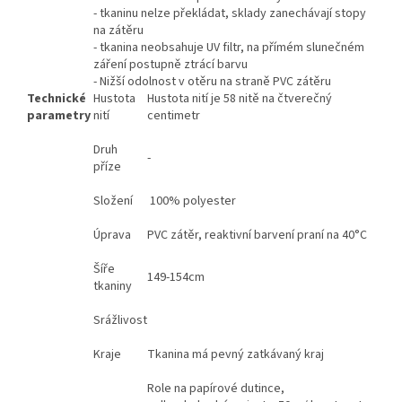
- tkaninu nelze překládat, sklady zanechávají stopy
na zátěru
- tkanina neobsahuje UV filtr, na přímém slunečném
záření postupně ztrácí barvu
- Nižší odolnost v otěru na straně PVC zátěru
Technické
Hustota
Hustota nití je 58 nitě na čtverečný
parametry
nití
centimetr
Druh
-
příze
Složení
100% polyester
Úprava
PVC zátěr, reaktivní barvení praní na 40°C
Šíře
149-154cm
tkaniny
Srážlivost
Kraje
Tkanina má pevný zatkávaný kraj
Role na papírové dutince,