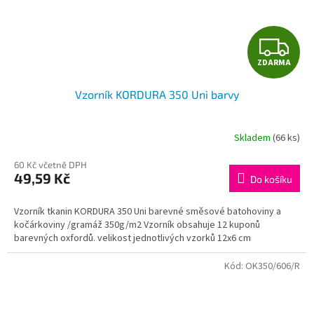
Z
ZDARMA
D
Vzorník KORDURA 350 Uni barvy
A
R
Skladem
(66 ks)
M
60 Kč včetně DPH
49,59 Kč
Do košíku
A
Vzorník tkanin KORDURA 350 Uni barevné směsové batohoviny a
kočárkoviny /gramáž 350g/m2 Vzorník obsahuje 12 kuponů
barevných oxfordů. velikost jednotlivých vzorků 12x6 cm
Kód:
OK350/606/R