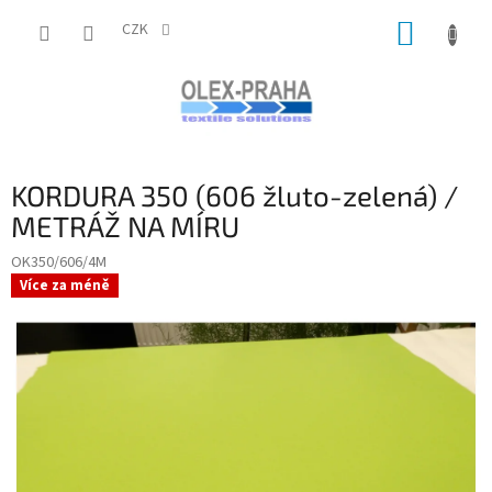
Přejít
NÁKUP
na
CZK
obsah
KOŠÍK
KORDURA 350 (606 žluto-zelená) /
METRÁŽ NA MÍRU
OK350/606/4M
Více za méně