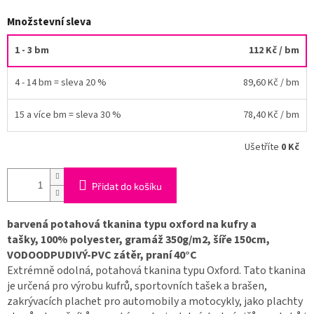
Množstevní sleva
1 - 3 bm
112 Kč
/ bm
4 - 14 bm = sleva 20 %
89,60 Kč
/ bm
15 a více bm = sleva 30 %
78,40 Kč
/ bm
Ušetříte
0 Kč
Přidat do košíku
barvená potahová tkanina typu oxford na kufry a
tašky, 100% polyester, gramáž 350g/m2, šíře 150cm,
VODOODPUDIVÝ-PVC zátěr, praní 40°C
Extrémně odolná, potahová tkanina typu Oxford. Tato tkanina
je určená pro výrobu kufrů, sportovních tašek a brašen,
zakrývacích plachet pro automobily a motocykly, jako plachty