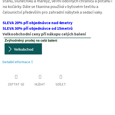
stanů, slunečníků a markýz, velmi odolných chráničů a potahů i
na kočárky. Dále se tkanina používá v bytovém textilu a
čalounictví především pro zahradní nábytek a sedací vaky.
SLEVA 20% pří objednávce nad 4metry
SLEVA 30% pří objednávce od 15metrů
Velkoobchodní ceny pří nákupu celých balení
Detailní informace
ZEPTAT SE
HLÍDAT
SDÍLET