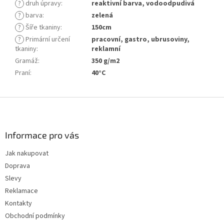
?
druh úpravy
:
reaktivní barva, vodoodpudivá
?
barva
:
zelená
?
Šíře tkaniny
:
150cm
?
Primární určení
pracovní, gastro, ubrusoviny,
tkaniny
:
reklamní
Gramáž
:
350 g/m2
Praní
:
40°C
Z
á
p
a
Informace pro vás
t
Jak nakupovat
í
Doprava
Slevy
Reklamace
Kontakty
Obchodní podmínky