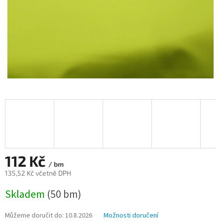
112 Kč
/ bm
135,52 Kč včetně DPH
Měrná
Skladem
(50 bm)
cena:
Můžeme doručit do:
10.8.2026
Možnosti doručení