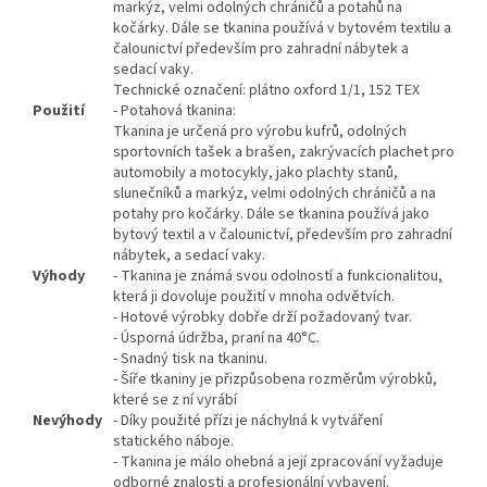
markýz, velmi odolných chráničů a potahů na
kočárky. Dále se tkanina používá v bytovém textilu a
čalounictví především pro zahradní nábytek a
sedací vaky.
Technické označení: plátno oxford 1/1, 152 TEX
Použití
- Potahová tkanina:
Tkanina je určená pro výrobu kufrů, odolných
sportovních tašek a brašen, zakrývacích plachet pro
automobily a motocykly, jako plachty stanů,
slunečníků a markýz, velmi odolných chráničů a na
potahy pro kočárky. Dále se tkanina používá jako
bytový textil a v čalounictví, především pro zahradní
nábytek, a sedací vaky.
Výhody
- Tkanina je známá svou odolností a funkcionalitou,
která ji dovoluje použití v mnoha odvětvích.
- Hotové výrobky dobře drží požadovaný tvar.
- Úsporná údržba, praní na 40°C.
- Snadný tisk na tkaninu.
- Šíře tkaniny je přizpůsobena rozměrům výrobků,
které se z ní vyrábí
Nevýhody
- Díky použité přízi je náchylná k vytváření
statického náboje.
- Tkanina je málo ohebná a její zpracování vyžaduje
odborné znalosti a profesionální vybavení.