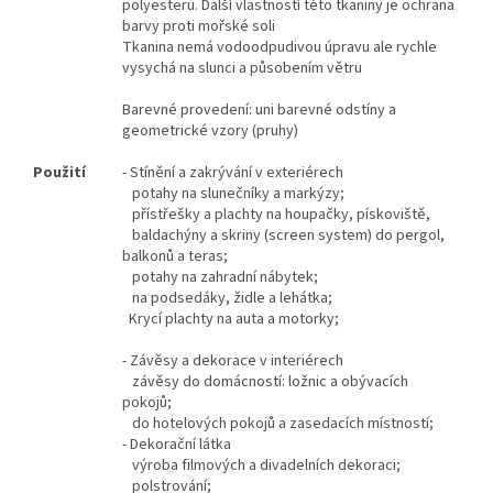
polyesteru.
Další vlastností této tkaniny je ochrana
barvy proti mořské soli
Tkanina nemá vodoodpudivou úpravu ale rychle
vysychá na slunci a působením větru
Barevné provedení: uni barevné odstíny a
geometrické vzory (pruhy)
Použití
- Stínění a zakrývání v exteriérech
potahy na slunečníky a markýzy;
přístřešky a plachty na houpačky, pískoviště,
baldachýny a skriny (screen system) do pergol,
balkonů a teras;
potahy na zahradní nábytek;
na podsedáky, židle a lehátka;
Krycí plachty na auta a motorky;
- Závěsy a dekorace v interiérech
závěsy do domácností: ložnic a obývacích
pokojů;
do hotelových pokojů a zasedacích místností;
- Dekorační látka
výroba filmových a divadelních dekoraci;
polstrování;