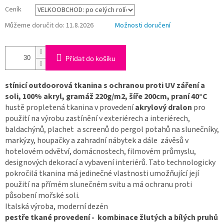
Ceník
Můžeme doručit do:
11.8.2026
Možnosti doručení
Přidat do košíku
stínicí outdoorová tkanina s ochranou proti UV záření a
soli, 100% akryl, gramáž 220g/m2, šíře 200cm, praní 40°C
hustě propletená tkanina v provedení
akrylový dralon
pro
použití na výrobu zastínění v exteriérech a interiérech,
baldachýnů, plachet a screenů do pergol potahů na slunečníky,
markýzy, houpačky a zahradní nábytek a dále závěsů v
hotelovém odvětví, domácnostech, filmovém průmyslu,
designových dekorací a vybavení interiérů. Tato technologicky
pokročilá tkanina má jedinečné vlastnosti umožňující její
použití na přímém slunečném svitu a má ochranu proti
působení mořské soli.
Italská výroba, moderní dezén
pestře tkané provedení - kombinace žlutých a bílých pruhů