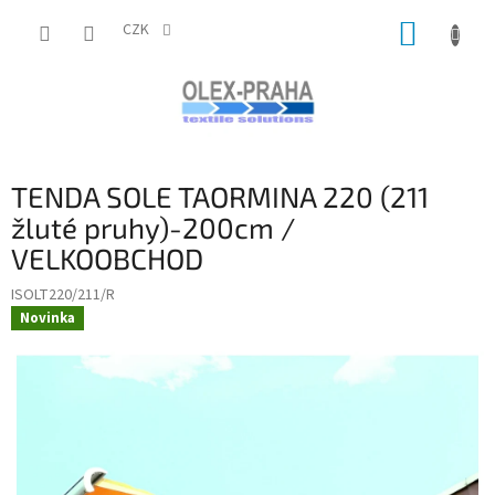
Přejít
NÁKUP
na
CZK
obsah
KOŠÍK
TENDA SOLE TAORMINA 220 (211
žluté pruhy)-200cm /
VELKOOBCHOD
ISOLT220/211/R
Novinka