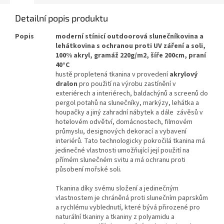
Detailní popis produktu
Popis
moderní stínicí outdoorová slunečníkovina a
lehátkovina s ochranou proti UV záření a soli,
100% akryl, gramáž 220g/m2, šíře 200cm, praní
40°C
hustě propletená tkanina v provedení
akrylový
dralon
pro použití na výrobu zastínění v
exteriérech a interiérech, baldachýnů a screenů do
pergol potahů na slunečníky, markýzy, lehátka a
houpačky a jiný zahradní nábytek a dále závěsů v
hotelovém odvětví, domácnostech, filmovém
průmyslu, designových dekorací a vybavení
interiérů. Tato technologicky pokročilá tkanina má
jedinečné vlastnosti umožňující její použití na
přímém slunečném svitu a má ochranu proti
působení mořské soli.
Tkanina díky svému složení a jedinečným
vlastnostem je chráněná proti slunečním paprskům
a rychlému vyblednutí, které bývá přirozené pro
naturální tkaniny a tkaniny z polyamidu a