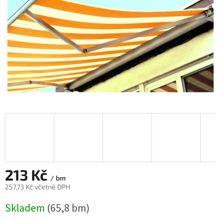
213 Kč
/ bm
257,73 Kč včetně DPH
Měrná
Skladem
(65,8 bm)
cena: