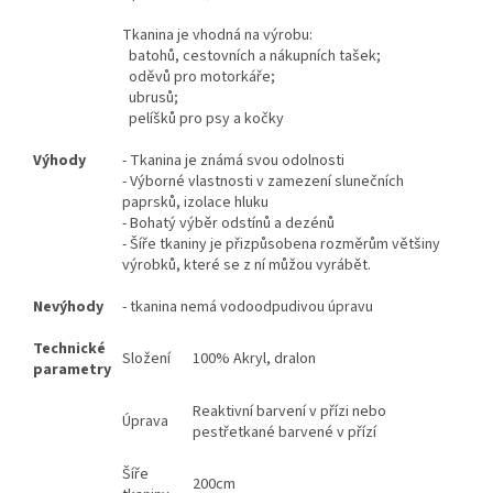
Tkanina je vhodná na výrobu:
batohů, cestovních a nákupních tašek;
oděvů pro motorkáře;
ubrusů;
pelíšků pro psy a kočky
Výhody
- Tkanina je známá svou odolnosti
- Výborné vlastnosti v zamezení slunečních
paprsků, izolace hluku
- Bohatý výběr odstínů a dezénů
- Šíře tkaniny je přizpůsobena rozměrům většiny
výrobků, které se z ní můžou vyrábět.
Nevýhody
- tkanina nemá vodoodpudivou úpravu
Technické
Složení
100% Akryl, dralon
parametry
Reaktivní barvení v přízi nebo
Úprava
pestřetkané barvené v přízí
Šíře
200cm