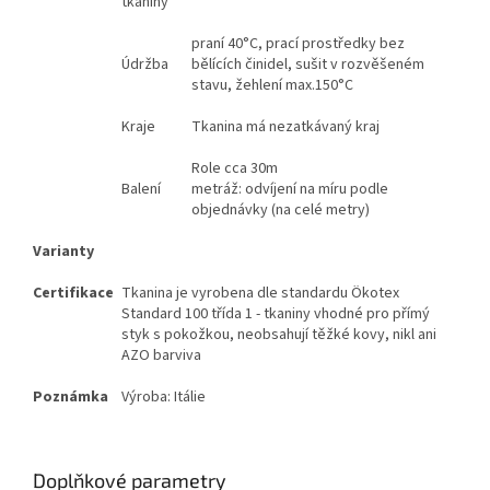
tkaniny
praní 40°C, prací prostředky bez
Údržba
bělících činidel, sušit v rozvěšeném
stavu, žehlení max.150°C
Kraje
Tkanina má nezatkávaný kraj
Role cca 30m
Balení
metráž: odvíjení na míru podle
objednávky (na celé metry)
Varianty
Certifikace
Tkanina je vyrobena dle standardu Ökotex
Standard 100 třída 1 - tkaniny vhodné pro přímý
styk s pokožkou, neobsahují těžké kovy, nikl ani
AZO barviva
Poznámka
Výroba: Itálie
Doplňkové parametry