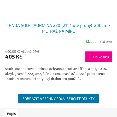
TENDA SOLE TAORMINA 220 (211 žluté pruhy)-200cm /
METRÁŽ NA MÍRU
Skladem
(18 bm)
490,05 Kč včetně DPH
405 Kč
Do košíku
stínicí outdoorová tkanina s ochranou proti UV záření a soli, 100%
akryl, gramáž 220g/m2, šíře 200cm, praní 40°Chustě propletená
tkanina v provedení akrylový dralon pro použití...
ZOBRAZIT VŠECHNY SOUVISEJÍCÍ PRODUKTY
Popis