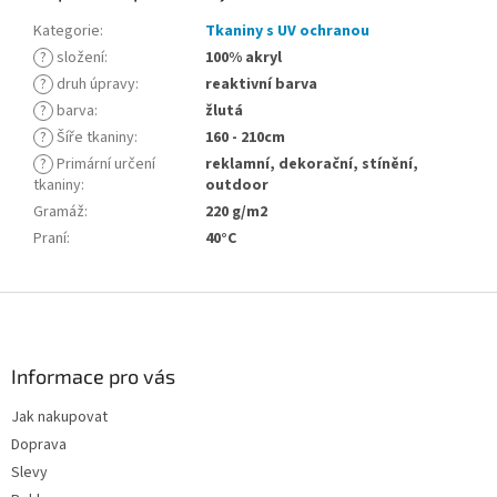
Kategorie
:
Tkaniny s UV ochranou
?
složení
:
100% akryl
?
druh úpravy
:
reaktivní barva
?
barva
:
žlutá
?
Šíře tkaniny
:
160 - 210cm
?
Primární určení
reklamní, dekorační, stínění,
tkaniny
:
outdoor
Gramáž
:
220 g/m2
Praní
:
40°C
Z
á
p
a
Informace pro vás
t
Jak nakupovat
í
Doprava
Slevy