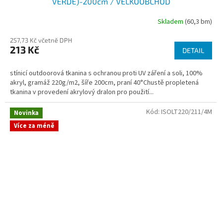
VERDE)-200cm / VELKOOBCHOD
Skladem
(60,3 bm)
257,73 Kč včetně DPH
213 Kč
DETAIL
stínicí outdoorová tkanina s ochranou proti UV záření a soli, 100%
akryl, gramáž 220g/m2, šíře 200cm, praní 40°Chustě propletená
tkanina v provedení akrylový dralon pro použití...
Kód:
ISOLT220/211/4M
Novinka
Více za méně